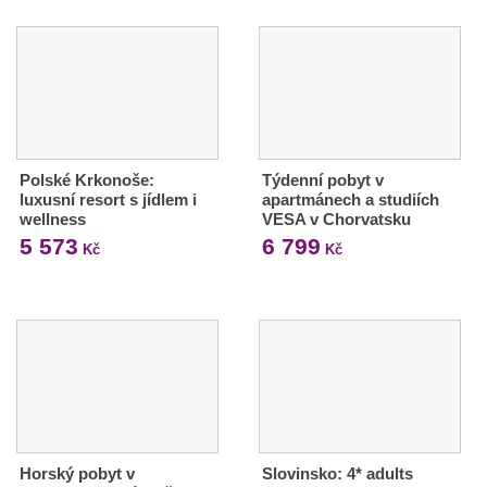
Polské Krkonoše:
Týdenní pobyt v
luxusní resort s jídlem i
apartmánech a studiích
wellness
VESA v Chorvatsku
5 573
6 799
Kč
Kč
Horský pobyt v
Slovinsko: 4* adults