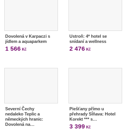
Dovolená v Karpaczi s
Ustroň: 4* hotel se
jídlem a aquaparkem
snídaní a wellness
1 566
2 476
Kč
Kč
Severní Čechy
Piešťany přímo u
nedaleko Teplic a
přehrady Sĺňava: Hotel
německých hranic:
Korekt *** s…
Dovolená na…
3 399
Kč