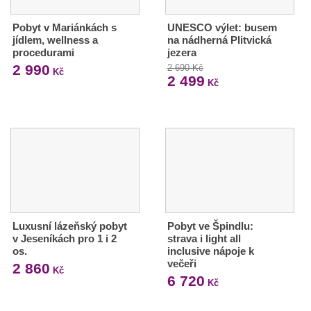
Pobyt v Mariánkách s
UNESCO výlet: busem
jídlem, wellness a
na nádherná Plitvická
procedurami
jezera
2 990
2 690 Kč
Kč
2 499
Kč
Luxusní lázeňský pobyt
Pobyt ve Špindlu:
v Jeseníkách pro 1 i 2
strava i light all
os.
inclusive nápoje k
večeři
2 860
Kč
6 720
Kč