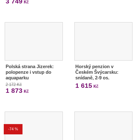
3 749
Kč
Polská strana Jizerek:
Horský penzion v
polopenze i vstup do
Českém Švýcarsku:
aquaparku
snídaně, 2-9 os.
1 615
2 172 Kč
Kč
1 873
Kč
-74 %