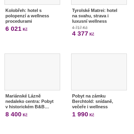
Kolobřeh: hotel s
Tyrolské Matrei: hotel
polopenzí a wellness
na svahu, strava i
procedurami
luxusní wellness
6 021
4 717 Kč
Kč
4 377
Kč
Mariánské Lázně
Pobyt na zámku
nedaleko centra: Pobyt
Berchtold: snídaně,
v historickém B&B…
večeře i wellness
8 400
1 990
Kč
Kč