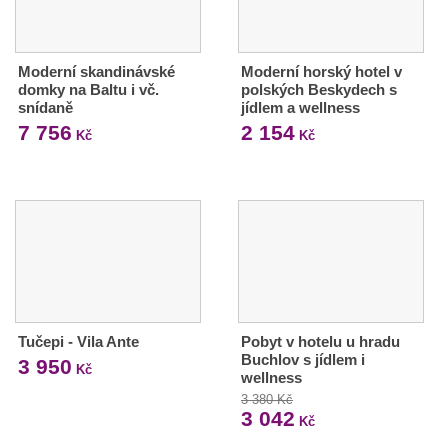
Moderní skandinávské
Moderní horský hotel v
domky na Baltu i vč.
polských Beskydech s
snídaně
jídlem a wellness
7 756
2 154
Kč
Kč
Tučepi - Vila Ante
Pobyt v hotelu u hradu
Buchlov s jídlem i
3 950
Kč
wellness
3 380 Kč
3 042
Kč