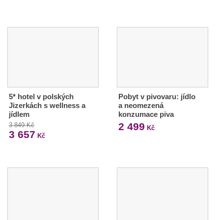
5* hotel v polských
Pobyt v pivovaru: jídlo
Jizerkách s wellness a
a neomezená
jídlem
konzumace piva
2 499
3 849 Kč
Kč
3 657
Kč