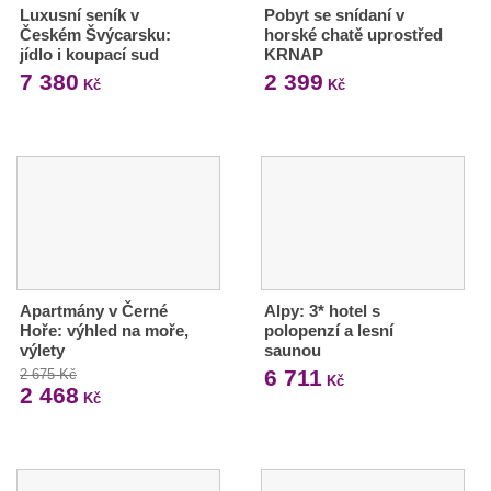
Luxusní seník v
Pobyt se snídaní v
Českém Švýcarsku:
horské chatě uprostřed
jídlo i koupací sud
KRNAP
7 380
2 399
Kč
Kč
Apartmány v Černé
Alpy: 3* hotel s
Hoře: výhled na moře,
polopenzí a lesní
výlety
saunou
6 711
2 675 Kč
Kč
2 468
Kč