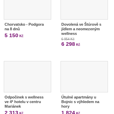
Chorvatsko - Podgora
Dovolená ve Štúrově s
na 8 dnů
jídlem a neomezeným
wellness
5 150
Kč
6 954 Kč
6 298
Kč
Odpočinek s wellness
Útulné apartmány u
ve 4* hotelu v centru
Bojnic s výhledem na
Mariánek
hory
2 313
1 824
Kč
Kč