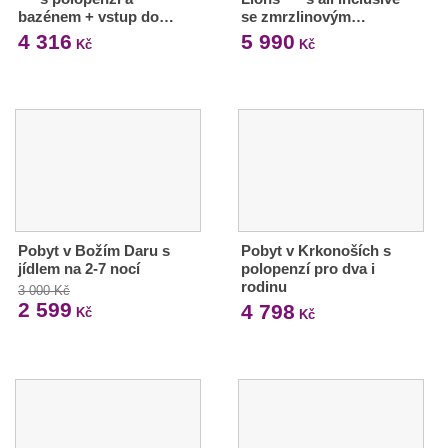
bazénem + vstup do…
se zmrzlinovým…
4 316
5 990
Kč
Kč
Pobyt v Božím Daru s
Pobyt v Krkonoších s
jídlem na 2-7 nocí
polopenzí pro dva i
rodinu
3 000 Kč
2 599
4 798
Kč
Kč