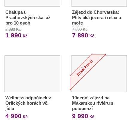
Chalupa u
Zájezd do Chorvatska:
Prachovských skal až
Plitvická jezera i relax u
pro 10 osob
moře
2 990 Kč
7 990 Kč
1 990
7 890
Kč
Kč
Wellness odpočinek v
10denní zájezd na
Orlických horách vč.
Makarskou riviéru s
jídla
polopenzí
4 990
9 990
Kč
Kč