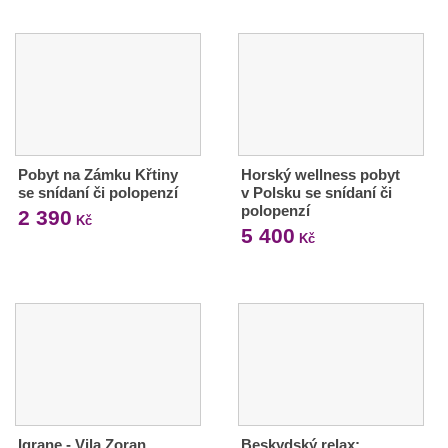
Pobyt na Zámku Křtiny
Horský wellness pobyt
se snídaní či polopenzí
v Polsku se snídaní či
polopenzí
2 390
Kč
5 400
Kč
Igrane - Vila Zoran
Beskydský relax: