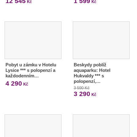
12 545
1 599
Kč
Kč
Pobyt u zámku v Hotelu
Beskydy poblíž
Lysice *** s polopenzí a
aquaparku: Hotel
každodenním…
Hukvaldy *** s
polopenzí,…
4 290
Kč
3 590 Kč
3 290
Kč