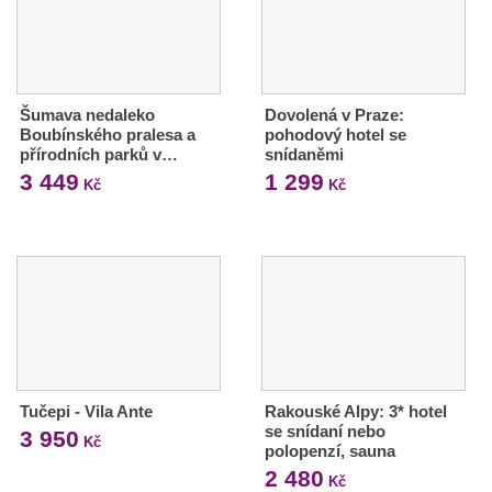
Šumava nedaleko
Dovolená v Praze:
Boubínského pralesa a
pohodový hotel se
přírodních parků v…
snídaněmi
3 449
1 299
Kč
Kč
Tučepi - Vila Ante
Rakouské Alpy: 3* hotel
se snídaní nebo
3 950
Kč
polopenzí, sauna
2 480
Kč