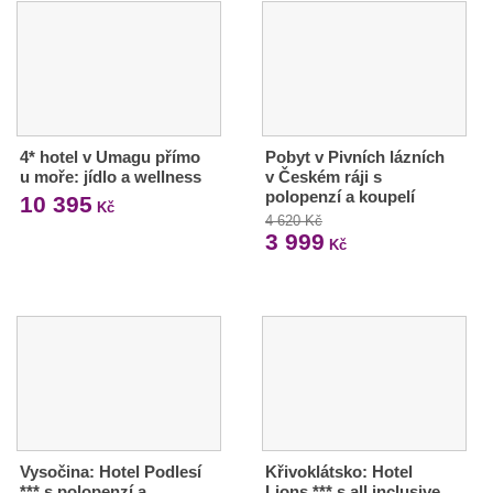
4* hotel v Umagu přímo
Pobyt v Pivních lázních
u moře: jídlo a wellness
v Českém ráji s
polopenzí a koupelí
10 395
Kč
4 620 Kč
3 999
Kč
Vysočina: Hotel Podlesí
Křivoklátsko: Hotel
*** s polopenzí a
Lions *** s all inclusive