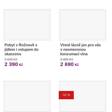
Pobyt v Rožnově s
Vinné lázně jen pro vás
jídlem i vstupem do
s neomezenou
skanzenu
konzumací vína
2 600 Kč
3 080 Kč
2 390
2 690
Kč
Kč
-52 %