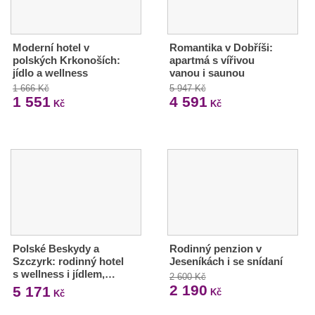
Moderní hotel v
Romantika v Dobříši:
polských Krkonoších:
apartmá s vířivou
jídlo a wellness
vanou i saunou
1 666 Kč
5 947 Kč
1 551
4 591
Kč
Kč
Polské Beskydy a
Rodinný penzion v
Szczyrk: rodinný hotel
Jeseníkách i se snídaní
s wellness i jídlem,…
2 600 Kč
2 190
5 171
Kč
Kč