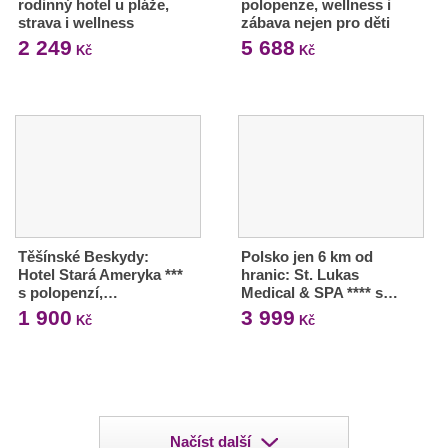
rodinný hotel u pláže,
polopenze, wellness i
strava i wellness
zábava nejen pro děti
2 249
5 688
Kč
Kč
Těšínské Beskydy:
Polsko jen 6 km od
Hotel Stará Ameryka ***
hranic: St. Lukas
s polopenzí,…
Medical & SPA **** s…
1 900
3 999
Kč
Kč
Načíst další