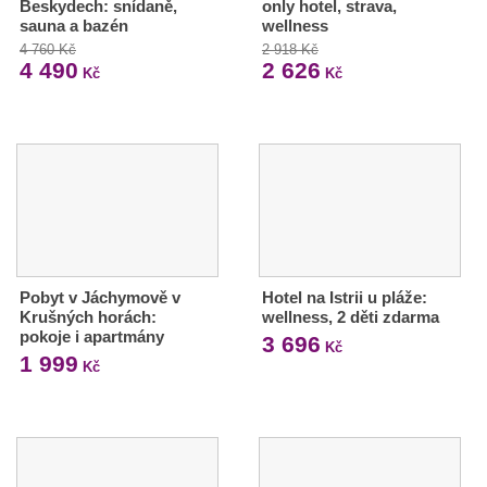
Beskydech: snídaně,
only hotel, strava,
sauna a bazén
wellness
4 760 Kč
2 918 Kč
4 490
2 626
Kč
Kč
Pobyt v Jáchymově v
Hotel na Istrii u pláže:
Krušných horách:
wellness, 2 děti zdarma
pokoje i apartmány
3 696
Kč
1 999
Kč