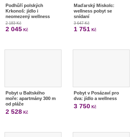
Podhůří polských
Maďarský Miskolc:
Krkonoš: jídlo i
wellness pobyt se
neomezený wellness
snídaní
2 183 Kč
3 647 Kč
2 045
1 751
Kč
Kč
Pobyt u Baltského
Pobyt v Posázaví pro
moře: apartmány 300 m
dva: jídlo a wellness
od pláže
3 750
Kč
2 528
Kč