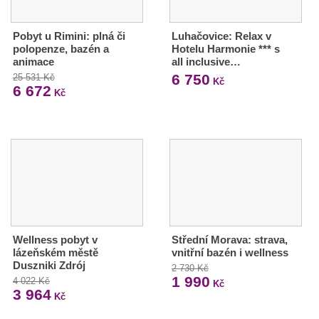
Pobyt u Rimini: plná či
Luhačovice: Relax v
polopenze, bazén a
Hotelu Harmonie *** s
animace
all inclusive…
6 750
25 531 Kč
Kč
6 672
Kč
Wellness pobyt v
Střední Morava: strava,
lázeňském městě
vnitřní bazén i wellness
Duszniki Zdrój
2 730 Kč
1 990
4 022 Kč
Kč
3 964
Kč