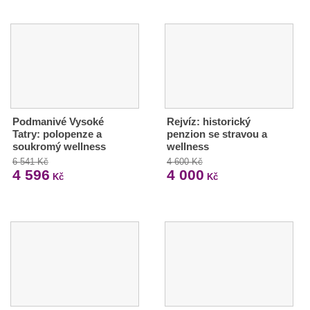
Podmanivé Vysoké
Rejvíz: historický
Tatry: polopenze a
penzion se stravou a
soukromý wellness
wellness
6 541 Kč
4 600 Kč
4 596
4 000
Kč
Kč