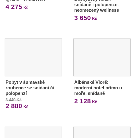
snídaně i polopenze,
4 275
Kč
neomezený wellness
3 650
Kč
Pobyt v šumavské
Albánské Vlorë:
roubence se snídaní či
moderní hotel přímo u
polopenzí
moře, snídaně
2 128
3 440 Kč
Kč
2 880
Kč