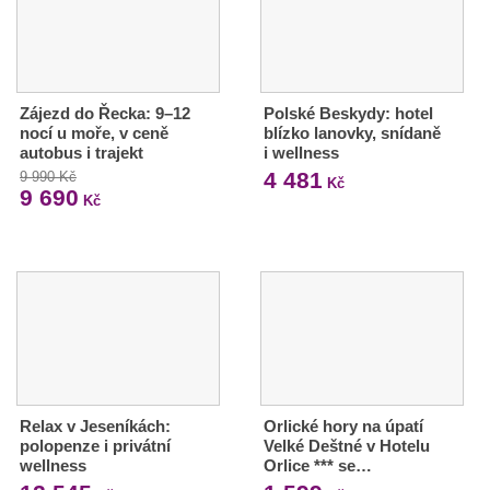
Zájezd do Řecka: 9–12
Polské Beskydy: hotel
nocí u moře, v ceně
blízko lanovky, snídaně
autobus i trajekt
i wellness
4 481
9 990 Kč
Kč
9 690
Kč
Relax v Jeseníkách:
Orlické hory na úpatí
polopenze i privátní
Velké Deštné v Hotelu
wellness
Orlice *** se…