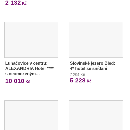
2 132
Kč
Luhačovice v centru:
Slovinské jezero Bled:
ALEXANDRIA Hotel ****
4* hotel se snídaní
s neomezeným…
7 294 Kč
5 228
10 010
Kč
Kč