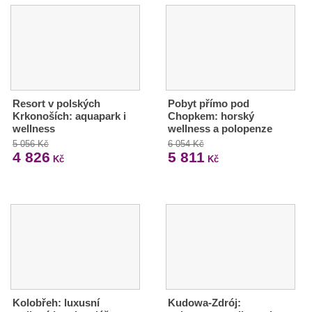
Resort v polských
Pobyt přímo pod
Krkonoších: aquapark i
Chopkem: horský
wellness
wellness a polopenze
5 056 Kč
6 054 Kč
4 826
5 811
Kč
Kč
Kolobřeh: luxusní
Kudowa-Zdrój: