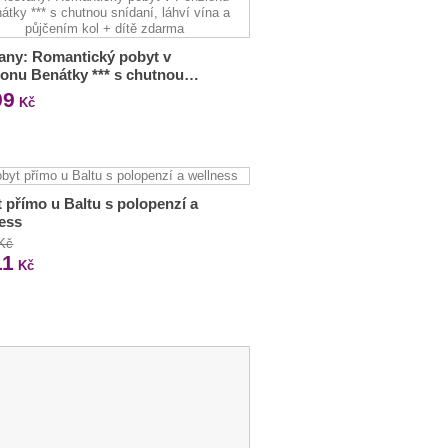
any: Romantický pobyt v
onu Benátky *** s chutnou…
99
Kč
 přímo u Baltu s polopenzí a
ess
 Kč
11
Kč