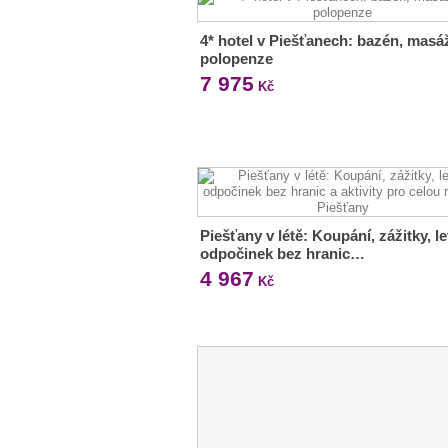
4* hotel v Piešťanech: bazén, masá
polopenze
7 975
Kč
Piešťany v létě: Koupání, zážitky, le
odpočinek bez hranic…
4 967
Kč