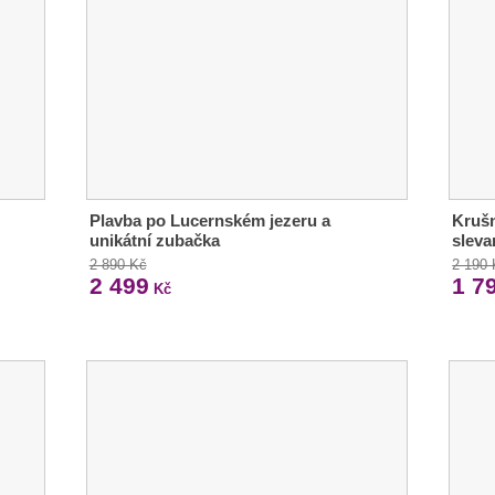
Plavba po Lucernském jezeru a
Krušn
unikátní zubačka
sleva
2 890 Kč
2 190
2 499
1 7
Kč