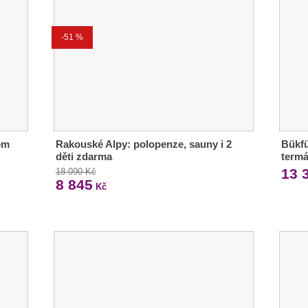
-51 %
em
Rakouské Alpy: polopenze, sauny i 2
Bükfü
děti zdarma
termá
13 
18 090 Kč
8 845
Kč