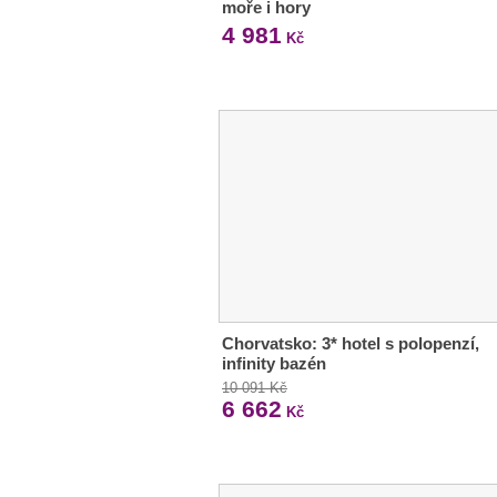
moře i hory
4 981
Kč
Chorvatsko: 3* hotel s polopenzí,
infinity bazén
10 091 Kč
6 662
Kč