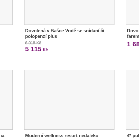
Dovolená v Bašce Vodě se snídaní či
Dovol
polopenzí plus
farem
1 6
6 018 Kč
5 115
Kč
na
Moderní wellness resort nedaleko
4* po