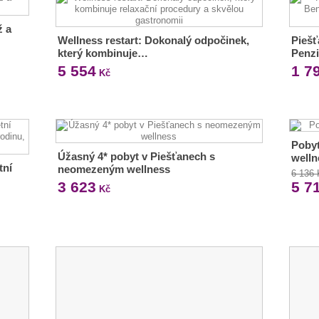
ž a
Wellness restart: Dokonalý odpočinek,
Piešť
který kombinuje…
Penzi
5 554
1 7
Kč
Pobyt
Úžasný 4* pobyt v Piešťanech s
welln
tní
neomezeným wellness
6 136
3 623
5 7
Kč