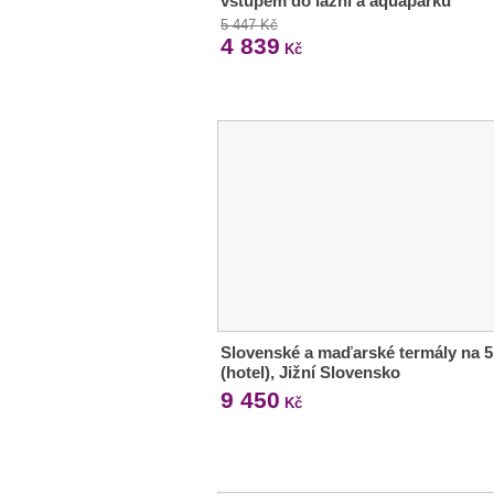
vstupem do lázní a aquaparku
5 447 Kč
4 839
Kč
Slovenské a maďarské termály na 5
(hotel), Jižní Slovensko
9 450
Kč