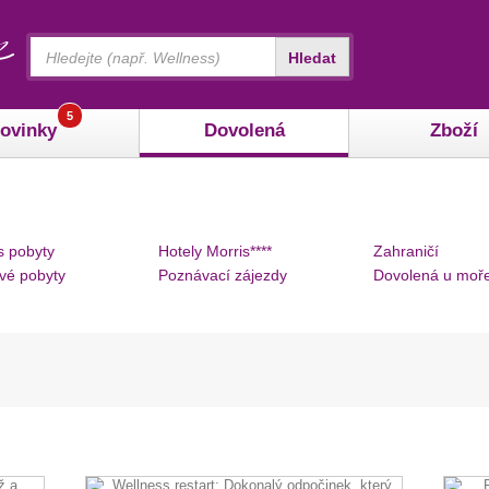
Vyhledávání
Hledat
5
ovinky
Dovolená
Zboží
s pobyty
Hotely Morris****
Zahraničí
vé pobyty
Poznávací zájezdy
Dovolená u moř