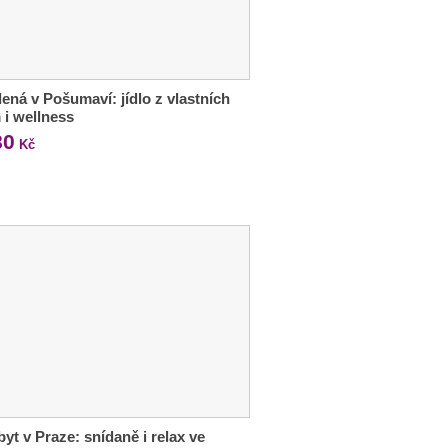
ená v Pošumaví: jídlo z vlastních
 i wellness
80
Kč
byt v Praze: snídaně i relax ve