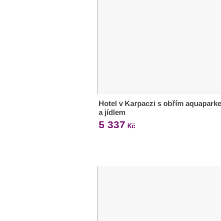
Hotel v Karpaczi s obřím aquapark
a jídlem
5 337
Kč