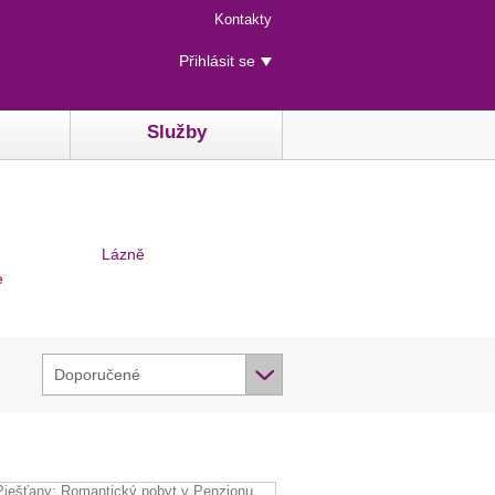
Menu
Kontakty
rychlého
Uživatelské
přístupu
Přihlásit se
menu
Služby
Lázně
e
Doporučené