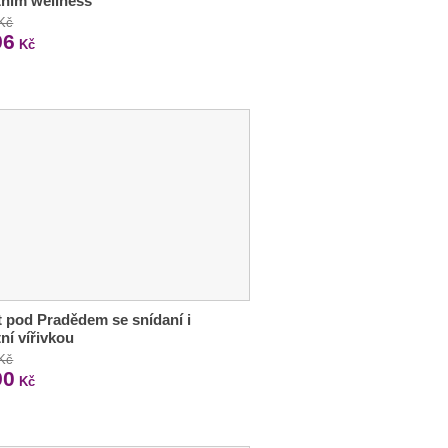
tním wellness
 Kč
96
Kč
 pod Pradědem se snídaní i
tní vířivkou
 Kč
90
Kč