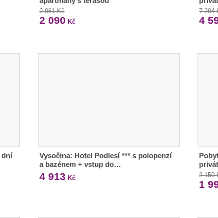
apartmány s terasou
privá
2 961 Kč
7 294
2 090
4 5
Kč
 dní
Vysočina: Hotel Podlesí *** s polopenzí
Pobyt
a bazénem + vstup do…
privá
4 913
2 150
Kč
1 9