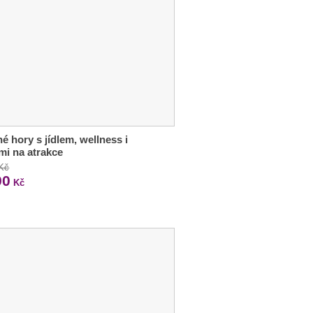
é hory s jídlem, wellness i
mi na atrakce
 Kč
90
Kč