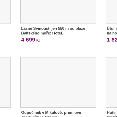
Lázně Svinoústí jen 550 m od pláže
Útuln
Baltského moře: Hotel…
na ho
4 699
1 8
Kč
Odpočinek v Mikulově: prémiové
Hotel