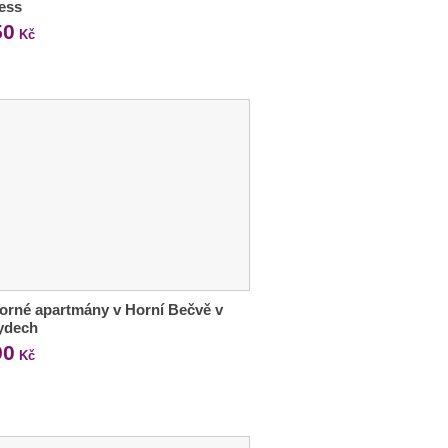
ess
50
Kč
orné apartmány v Horní Bečvě v
ydech
90
Kč