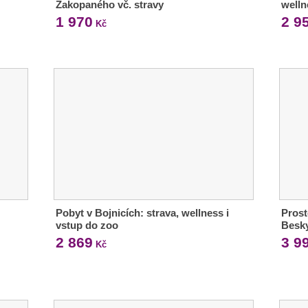
Zakopaného vč. stravy
welln
1 970
2 9
Kč
Pobyt v Bojnicích: strava, wellness i
Prost
vstup do zoo
Besk
2 869
3 9
Kč