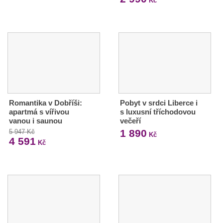
Kč
Romantika v Dobříši:
Pobyt v srdci Liberce i
apartmá s vířivou
s luxusní tříchodovou
vanou i saunou
večeří
1 890
5 947 Kč
Kč
4 591
Kč