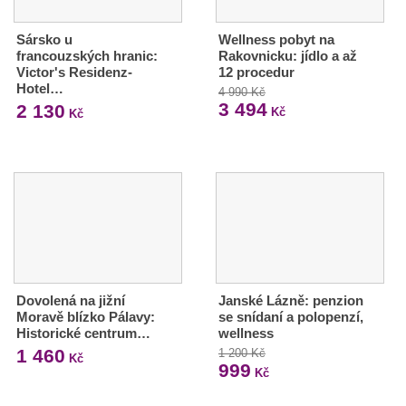
Sársko u
Wellness pobyt na
francouzských hranic:
Rakovnicku: jídlo a až
Victor's Residenz-
12 procedur
Hotel…
4 990 Kč
3 494
2 130
Kč
Kč
Dovolená na jižní
Janské Lázně: penzion
Moravě blízko Pálavy:
se snídaní a polopenzí,
Historické centrum…
wellness
1 460
1 200 Kč
Kč
999
Kč