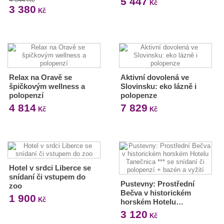
5 447
Kč
3 380
Kč
Relax na Oravě se
Aktivní dovolená ve
špičkovým wellness a
Slovinsku: eko lázně i
polopenzí
polopenze
4 814
7 829
Kč
Kč
Hotel v srdci Liberce se
snídaní či vstupem do
Pustevny: Prostřední
zoo
Bečva v historickém
1 900
Kč
horském Hotelu…
3 120
Kč