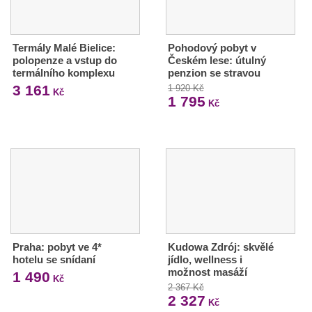
Termály Malé Bielice:
Pohodový pobyt v
polopenze a vstup do
Českém lese: útulný
termálního komplexu
penzion se stravou
3 161
1 920 Kč
Kč
1 795
Kč
Praha: pobyt ve 4*
Kudowa Zdrój: skvělé
hotelu se snídaní
jídlo, wellness i
možnost masáží
1 490
Kč
2 367 Kč
2 327
Kč