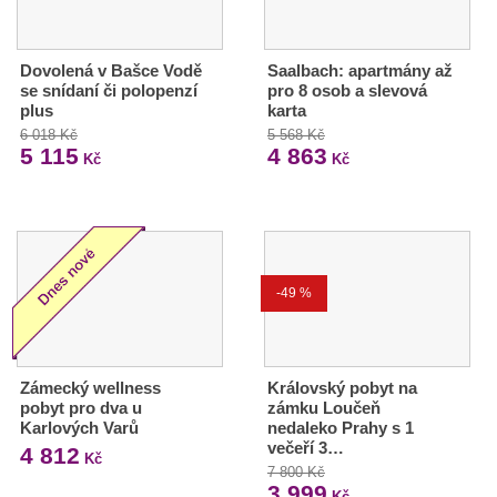
Dovolená v Bašce Vodě
Saalbach: apartmány až
se snídaní či polopenzí
pro 8 osob a slevová
plus
karta
6 018 Kč
5 568 Kč
5 115
4 863
Kč
Kč
-49 %
Zámecký wellness
Královský pobyt na
pobyt pro dva u
zámku Loučeň
Karlových Varů
nedaleko Prahy s 1
večeří 3…
4 812
Kč
7 800 Kč
3 999
Kč