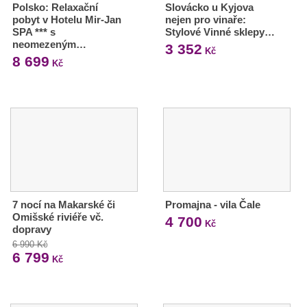
Polsko: Relaxační
Slovácko u Kyjova
pobyt v Hotelu Mir-Jan
nejen pro vinaře:
SPA *** s
Stylové Vinné sklepy…
neomezeným…
3 352
Kč
8 699
Kč
7 nocí na Makarské či
Promajna - vila Čale
Omišské riviéře vč.
4 700
Kč
dopravy
6 990 Kč
6 799
Kč