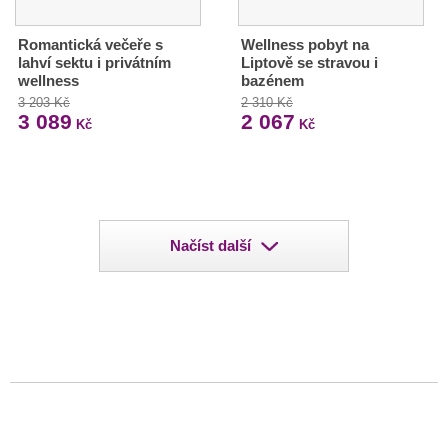
Romantická večeře s
Wellness pobyt na
lahví sektu i privátním
Liptově se stravou i
wellness
bazénem
3 203 Kč
2 310 Kč
3 089
2 067
Kč
Kč
Načíst další