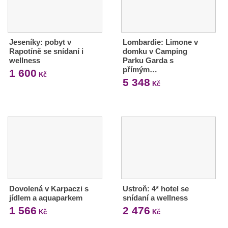
Jeseníky: pobyt v
Lombardie: Limone v
Rapotíně se snídaní i
domku v Camping
wellness
Parku Garda s
přímým…
1 600
Kč
5 348
Kč
Dovolená v Karpaczi s
Ustroň: 4* hotel se
jídlem a aquaparkem
snídaní a wellness
1 566
2 476
Kč
Kč