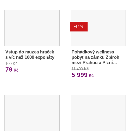
-47 %
Vstup do muzea hraček
Pohádkový wellness
s víc než 1000 exponáty
pobyt na zámku Zbiroh
mezi Prahou a Plzní…
100 Kč
79
11 400 Kč
Kč
5 999
Kč