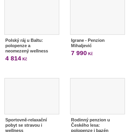
Polský ráj u Baltu:
Igrane - Penzion
polopenze a
Mihaljević
neomezený wellness
7 990
Kč
4 814
Kč
Sportovně-relaxační
Rodinný penzion u
pobyt se stravou i
Českého lesa:
wellness
polopenze i bazén