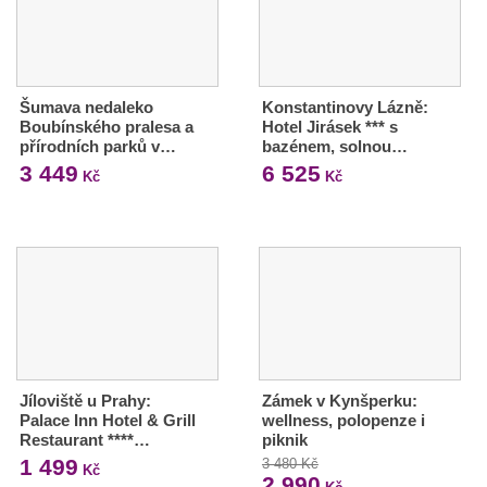
Šumava nedaleko
Konstantinovy Lázně:
Boubínského pralesa a
Hotel Jirásek *** s
přírodních parků v…
bazénem, solnou…
3 449
6 525
Kč
Kč
Jíloviště u Prahy:
Zámek v Kynšperku:
Palace Inn Hotel & Grill
wellness, polopenze i
Restaurant ****…
piknik
1 499
3 480 Kč
Kč
2 990