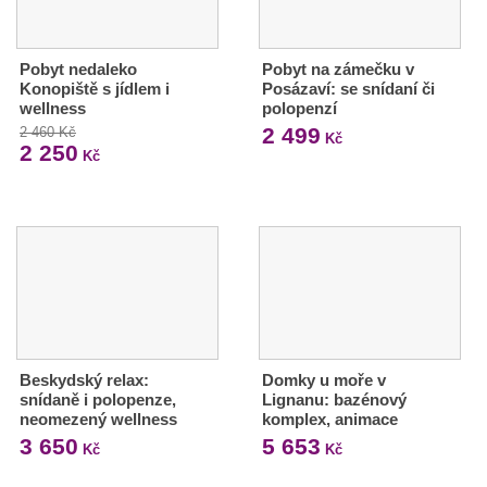
Pobyt nedaleko
Pobyt na zámečku v
Konopiště s jídlem i
Posázaví: se snídaní či
wellness
polopenzí
2 499
2 460 Kč
Kč
2 250
Kč
Beskydský relax:
Domky u moře v
snídaně i polopenze,
Lignanu: bazénový
neomezený wellness
komplex, animace
3 650
5 653
Kč
Kč