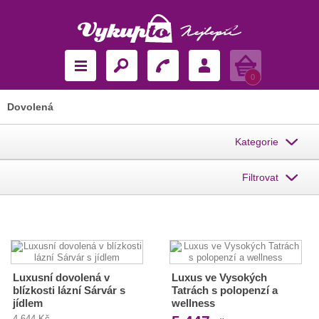
Košík
0
Dovolená
Kategorie
Filtrovat
Luxusní dovolená v
Luxus ve Vysokých
blízkosti lázní Sárvár s
Tatrách s polopenzí a
jídlem
wellness
4 644 Kč