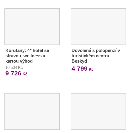
Korutany: 4* hotel se
Dovolená s polopenzí v
stravou, wellness a
turistickém centru
kartou výhod
Beskyd
4 799
10 504 Kč
Kč
9 726
Kč