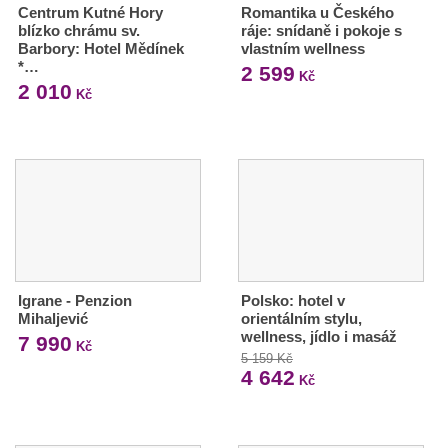
Centrum Kutné Hory
Romantika u Českého
blízko chrámu sv.
ráje: snídaně i pokoje s
Barbory: Hotel Mědínek
vlastním wellness
*…
2 599
Kč
2 010
Kč
Igrane - Penzion
Polsko: hotel v
Mihaljević
orientálním stylu,
wellness, jídlo i masáž
7 990
Kč
5 159 Kč
4 642
Kč