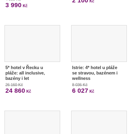
2 100
Kč
3 990
Kč
5* hotel v Řecku u
Istrie: 4* hotel u pláže
pláže: all inclusive,
se stravou, bazénem i
bazény i let
wellness
26 160 Kč
8 036 Kč
24 860
6 027
Kč
Kč