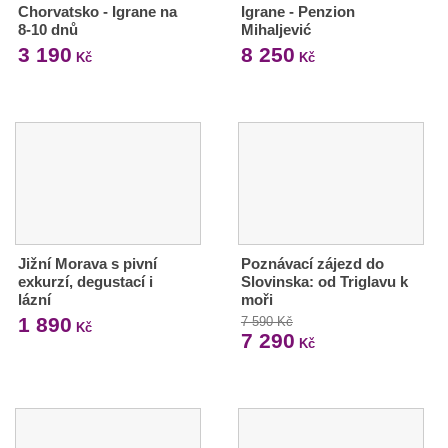
Chorvatsko - Igrane na
Igrane - Penzion
8-10 dnů
Mihaljević
3 190
8 250
Kč
Kč
Jižní Morava s pivní
Poznávací zájezd do
exkurzí, degustací i
Slovinska: od Triglavu k
lázní
moři
1 890
7 590 Kč
Kč
7 290
Kč