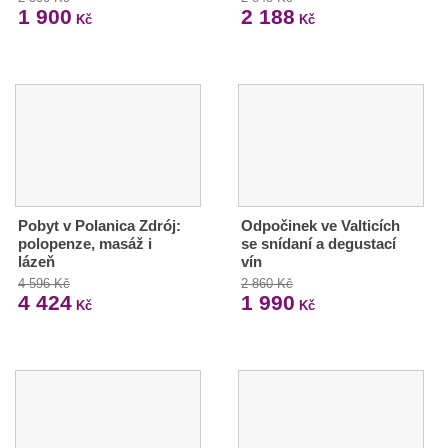
1 900
2 188
Kč
Kč
Pobyt v Polanica Zdrój:
Odpočinek ve Valticích
polopenze, masáž i
se snídaní a degustací
lázeň
vín
4 596 Kč
2 860 Kč
4 424
1 990
Kč
Kč