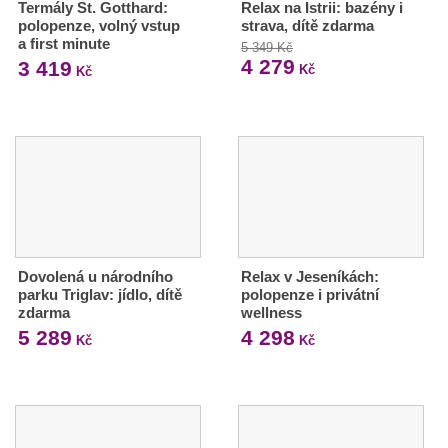
Termály St. Gotthard:
Relax na Istrii: bazény i
polopenze, volný vstup
strava, dítě zdarma
a first minute
5 349 Kč
4 279
3 419
Kč
Kč
Dovolená u národního
Relax v Jeseníkách:
parku Triglav: jídlo, dítě
polopenze i privátní
zdarma
wellness
5 289
4 298
Kč
Kč