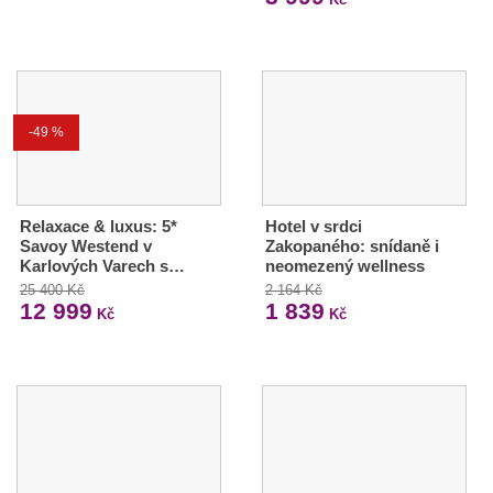
-49 %
Relaxace & luxus: 5*
Hotel v srdci
Savoy Westend v
Zakopaného: snídaně i
Karlových Varech s…
neomezený wellness
25 400 Kč
2 164 Kč
12 999
1 839
Kč
Kč