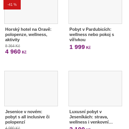
-41 %
Horský hotel na Oravě:
Pobyt v Pardubicích:
polopenze, wellness,
wellness nebo pokoj s
aktivity
vířivkou
1 999
8 364 Kč
Kč
4 960
Kč
Jesenice v novém:
Luxusní pobyt v
pobyt s all inclusive či
Jeseníkách: strava,
polopenzí
wellness i venkovní…
4 980 Kč