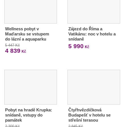
Wellness pobyt v
Zájezd do Říma a
Maďarsku se vstupem
Vatikánu: noc v hotelu a
do lázní a aquaparku
snídaně
5 990
5 447 Kč
Kč
4 839
Kč
Pobyt na hradě Krupka:
Čtyřhvězdičková
snídaně, vstupy do
Budapešť v hotelu se
památek
střešní terasou
2 300 Kč
2 845 Kč