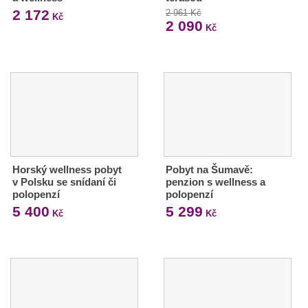
2 172
2 961 Kč
Kč
2 090
Kč
Horský wellness pobyt
Pobyt na Šumavě:
v Polsku se snídaní či
penzion s wellness a
polopenzí
polopenzí
5 400
5 299
Kč
Kč