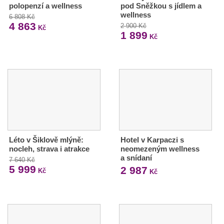
polopenzí a wellness
pod Sněžkou s jídlem a
wellness
6 808 Kč
4 863
2 900 Kč
Kč
1 899
Kč
Léto v Šiklově mlýně:
Hotel v Karpaczi s
nocleh, strava i atrakce
neomezeným wellness
a snídaní
7 640 Kč
5 999
2 987
Kč
Kč