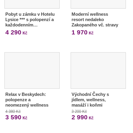
Pobyt u zámku v Hotelu
Moderní wellness
Lysice *** s polopenzí a
resort nedaleko
každodenním…
Zakopaného vč. stravy
4 290
1 970
Kč
Kč
Relax v Beskydech:
Východní Čechy s
polopenze a
jídlem, wellness,
neomezený wellness
masáží i koňmi
4 380 Kč
3 200 Kč
3 590
2 990
Kč
Kč