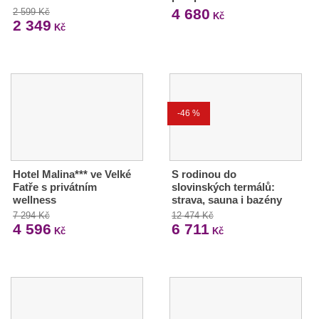
4 680
2 599 Kč
Kč
2 349
Kč
-46 %
Hotel Malina*** ve Velké
S rodinou do
Fatře s privátním
slovinských termálů:
wellness
strava, sauna i bazény
7 294 Kč
12 474 Kč
4 596
6 711
Kč
Kč