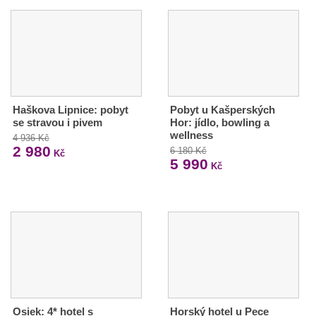
Haškova Lipnice: pobyt
Pobyt u Kašperských
se stravou i pivem
Hor: jídlo, bowling a
wellness
4 936 Kč
2 980
6 180 Kč
Kč
5 990
Kč
Osiek: 4* hotel s
Horský hotel u Pece