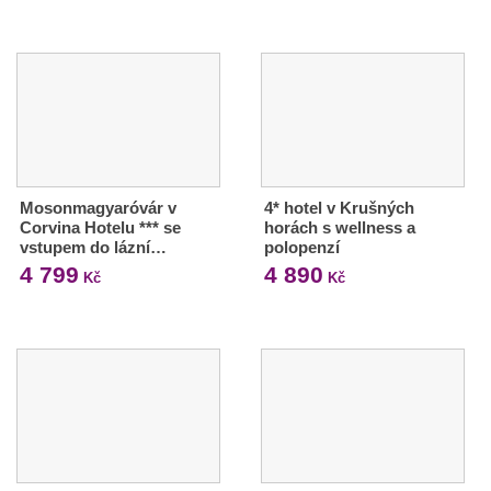
Mosonmagyaróvár v
4* hotel v Krušných
Corvina Hotelu *** se
horách s wellness a
vstupem do lázní…
polopenzí
4 799
4 890
Kč
Kč