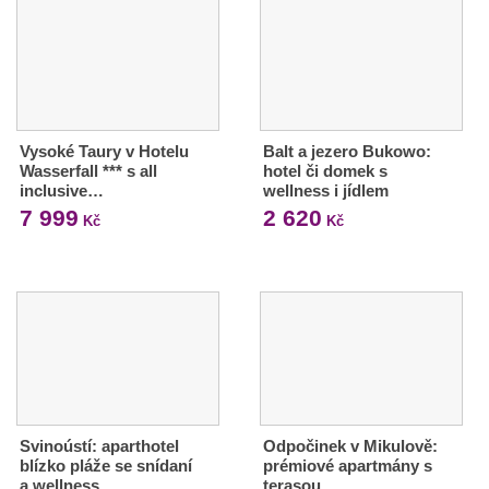
Vysoké Taury v Hotelu
Balt a jezero Bukowo:
Wasserfall *** s all
hotel či domek s
inclusive…
wellness i jídlem
7 999
2 620
Kč
Kč
Svinoústí: aparthotel
Odpočinek v Mikulově:
blízko pláže se snídaní
prémiové apartmány s
a wellness
terasou