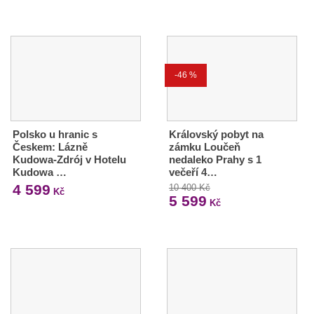
-46 %
Polsko u hranic s
Královský pobyt na
Českem: Lázně
zámku Loučeň
Kudowa-Zdrój v Hotelu
nedaleko Prahy s 1
Kudowa …
večeří 4…
4 599
10 400 Kč
Kč
5 599
Kč