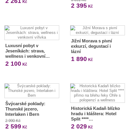
2 261
Kč
2 395
Kč
Jižní Morava s pivní
Luxusní pobyt v
exkurzí, degustací i
Jeseníkách: strava,
lázní
wellness i venkovní…
1 890
Kč
2 100
Kč
Švýcarské poklady:
Historická Kadaň blízko
Thunské jezero,
hradu i kláštera: Hotel
Interlaken i Bern
Split ****…
2 990 Kč
2 599
2 029
Kč
Kč