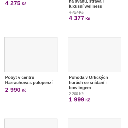
na svahu, strava i
4 275
Kč
luxusní wellness
4 717 Kč
4 377
Kč
Pobyt v centru
Pohoda v Orlických
Harrachova s polopenzí
horách se snídaní i
bowlingem
2 990
Kč
2 200 Kč
1 999
Kč