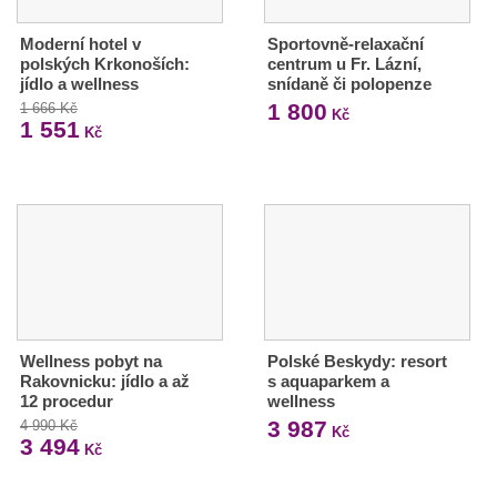
Moderní hotel v
Sportovně-relaxační
polských Krkonoších:
centrum u Fr. Lázní,
jídlo a wellness
snídaně či polopenze
1 800
1 666 Kč
Kč
1 551
Kč
Wellness pobyt na
Polské Beskydy: resort
Rakovnicku: jídlo a až
s aquaparkem a
12 procedur
wellness
3 987
4 990 Kč
Kč
3 494
Kč