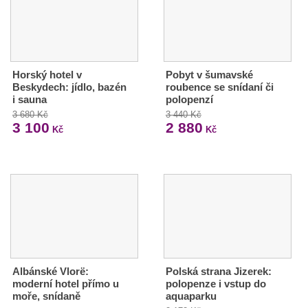
Horský hotel v
Pobyt v šumavské
Beskydech: jídlo, bazén
roubence se snídaní či
i sauna
polopenzí
3 680 Kč
3 440 Kč
3 100
2 880
Kč
Kč
Albánské Vlorë:
Polská strana Jizerek:
moderní hotel přímo u
polopenze i vstup do
moře, snídaně
aquaparku