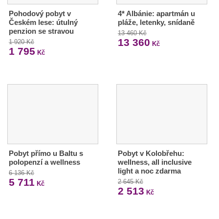
Pohodový pobyt v
4* Albánie: apartmán u
Českém lese: útulný
pláže, letenky, snídaně
penzion se stravou
13 460 Kč
13 360
1 920 Kč
Kč
1 795
Kč
Pobyt přímo u Baltu s
Pobyt v Kolobřehu:
polopenzí a wellness
wellness, all inclusive
light a noc zdarma
6 136 Kč
5 711
2 645 Kč
Kč
2 513
Kč