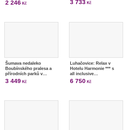
3 733
2 246
Kč
Kč
Šumava nedaleko
Luhačovice: Relax v
Boubínského pralesa a
Hotelu Harmonie *** s
přírodních parků v…
all inclusive…
3 449
6 750
Kč
Kč