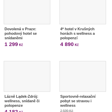
Dovolená v Praze:
4* hotel v Krušných
pohodový hotel se
horách s wellness a
snídaněmi
polopenzí
1 299
4 890
Kč
Kč
Lázně Lądek-Zdrój:
Sportovně-relaxační
wellness, snídaně či
pobyt se stravou i
polopenze
wellness
4 182
2 599 Kč