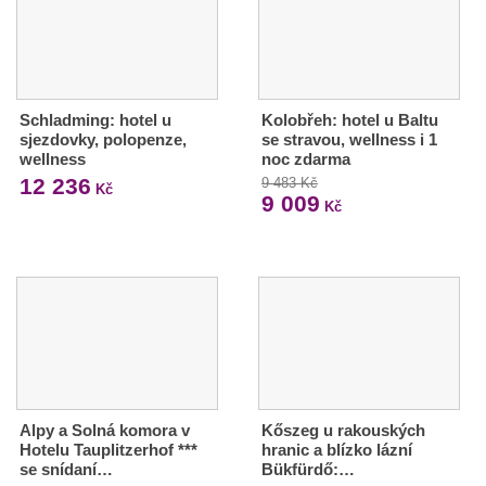
Schladming: hotel u
Kolobřeh: hotel u Baltu
sjezdovky, polopenze,
se stravou, wellness i 1
wellness
noc zdarma
12 236
9 483 Kč
Kč
9 009
Kč
Alpy a Solná komora v
Kőszeg u rakouských
Hotelu Tauplitzerhof ***
hranic a blízko lázní
se snídaní…
Bükfürdő:…