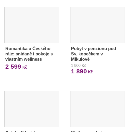
Romantika u Českého
Pobyt v penzionu pod
ráje: snídaně i pokoje s
Sv. kopečkem v
vlastním wellness
Mikulově
2 599
1 900 Kč
Kč
1 890
Kč