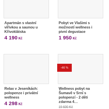
Apartmán s vlastní
Pobyt ve Vlašimi s
vířivkou a saunou u
možností wellness i
Křivoklátska
pivní degustace
4 190
1 950
Kč
Kč
-46 %
Relax v Jeseníkách:
Wellness pobyt na
polopenze i privátní
Šumavě v Srní s
wellness
polopenzí - 2 děti
zdarma 4…
4 298
Kč
19 600 Kč