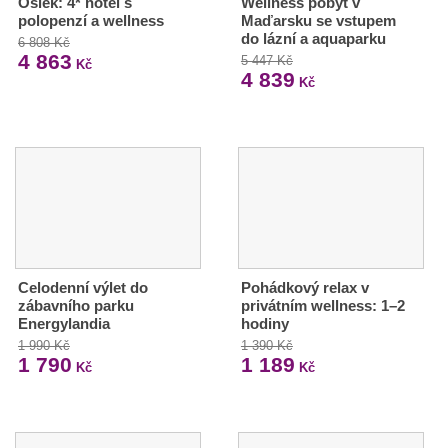
Osiek: 4* hotel s
Wellness pobyt v
polopenzí a wellness
Maďarsku se vstupem
do lázní a aquaparku
6 808 Kč
4 863
5 447 Kč
Kč
4 839
Kč
Celodenní výlet do
Pohádkový relax v
zábavního parku
privátním wellness: 1–2
Energylandia
hodiny
1 990 Kč
1 390 Kč
1 790
1 189
Kč
Kč