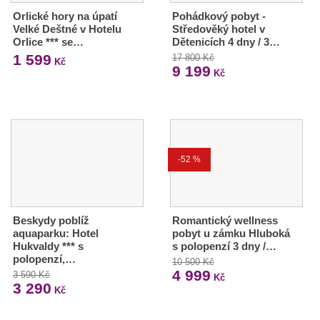
Orlické hory na úpatí
Pohádkový pobyt -
Velké Deštné v Hotelu
Středověký hotel v
Orlice *** se…
Dětenicích 4 dny / 3…
1 599
17 800 Kč
Kč
9 199
Kč
-52 %
Beskydy poblíž
Romantický wellness
aquaparku: Hotel
pobyt u zámku Hluboká
Hukvaldy *** s
s polopenzí 3 dny /…
polopenzí,…
10 500 Kč
4 999
3 590 Kč
Kč
3 290
Kč