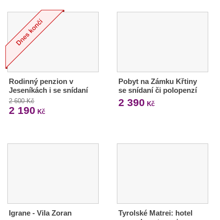
Rodinný penzion v
Pobyt na Zámku Křtiny
Jeseníkách i se snídaní
se snídaní či polopenzí
2 390
2 600 Kč
Kč
2 190
Kč
Igrane - Vila Zoran
Tyrolské Matrei: hotel