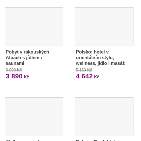
Pobyt v rakouských
Polsko: hotel v
Alpách s jídlem i
orientálním stylu,
saunami
wellness, jídlo i masáž
3 990 Kč
5 159 Kč
3 890
4 642
Kč
Kč