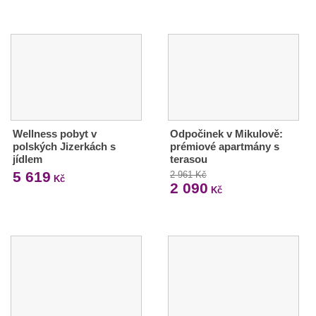
Wellness pobyt v
Odpočinek v Mikulově:
polských Jizerkách s
prémiové apartmány s
jídlem
terasou
5 619
2 961 Kč
Kč
2 090
Kč