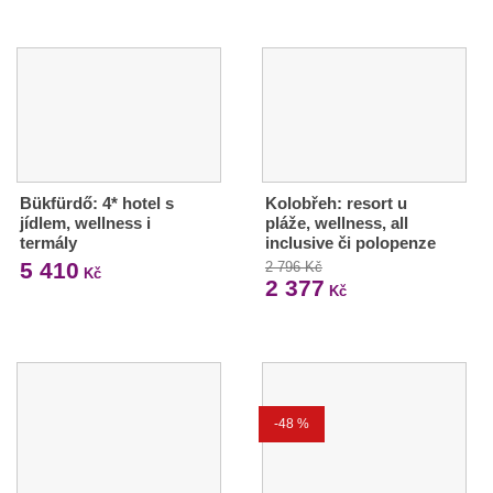
Bükfürdő: 4* hotel s
Kolobřeh: resort u
jídlem, wellness i
pláže, wellness, all
termály
inclusive či polopenze
5 410
2 796 Kč
Kč
2 377
Kč
-48 %