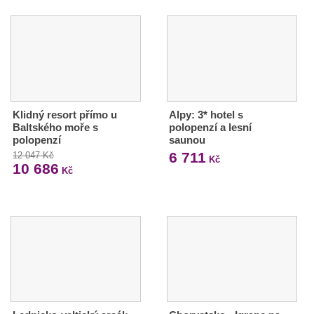
Klidný resort přímo u
Alpy: 3* hotel s
Baltského moře s
polopenzí a lesní
polopenzí
saunou
6 711
12 047 Kč
Kč
10 686
Kč