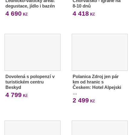
Lednicko-valtický areál:
Chorvatsko - Igrane na
degustace, jídlo i bazén
8-10 dnů
4 690
4 418
Kč
Kč
Dovolená s polopenzí v
Polanica Zdroj jen pár
turistickém centru
km od hranic s
Beskyd
Českem: Hotel Alpejski
…
4 799
Kč
2 499
Kč