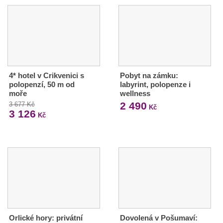
4* hotel v Crikvenici s
Pobyt na zámku:
polopenzí, 50 m od
labyrint, polopenze i
moře
wellness
2 490
3 677 Kč
Kč
3 126
Kč
Orlické hory: privátní
Dovolená v Pošumaví: