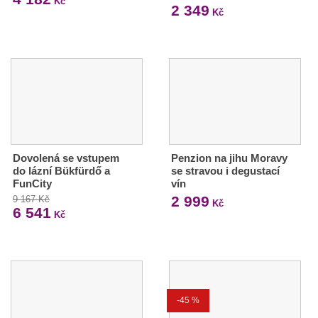
Kč
2 349
Kč
Dovolená se vstupem
Penzion na jihu Moravy
do lázní Bükfürdő a
se stravou i degustací
FunCity
vín
2 999
9 167 Kč
Kč
6 541
Kč
-45 %