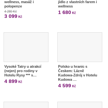
wellness, masáž i
jídlo z vlastních farem i
polopenze
wellness
1 680
4 280 Kč
Kč
3 099
Kč
Vysoké Tatry u atrakcí
Polsko u hranic s
(nejen) pro rodiny v
Českem: Lázně
Hotelu Rysy *** s…
Kudowa-Zdrój v Hotelu
Kudowa …
4 899
Kč
4 599
Kč