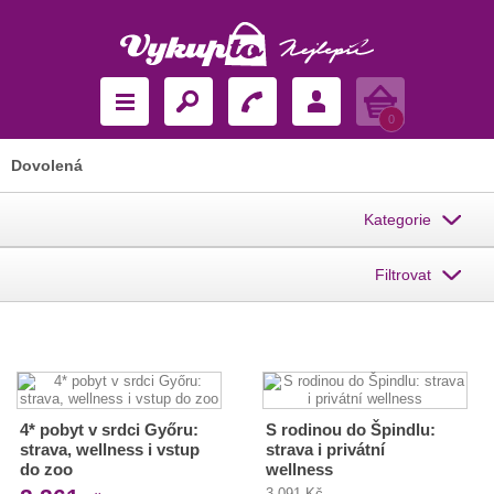
Košík
0
Dovolená
Kategorie
Filtrovat
4* pobyt v srdci Győru:
S rodinou do Špindlu:
strava, wellness i vstup
strava i privátní
do zoo
wellness
3 091 Kč