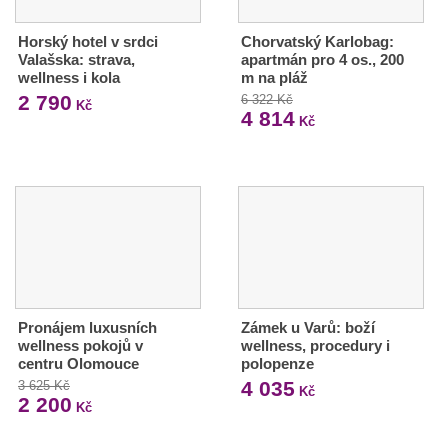
Horský hotel v srdci
Chorvatský Karlobag:
Valašska: strava,
apartmán pro 4 os., 200
wellness i kola
m na pláž
2 790
6 322 Kč
Kč
4 814
Kč
Pronájem luxusních
Zámek u Varů: boží
wellness pokojů v
wellness, procedury i
centru Olomouce
polopenze
4 035
3 625 Kč
Kč
2 200
Kč