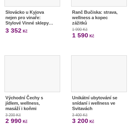
Slovácko u Kyjova
Ranč Bučiska: strava,
nejen pro vinaře:
wellness a kopec
Stylové Vinné sklepy…
zážitků
3 352
1 990 Kč
Kč
1 590
Kč
Východní Čechy s
Unikátní ubytování se
jídlem, wellness,
snídaní i wellness ve
masáží i koňmi
Svitavách
3 200 Kč
3 400 Kč
2 990
3 200
Kč
Kč