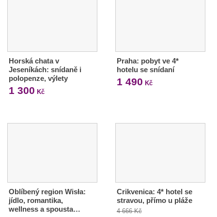
Horská chata v
Praha: pobyt ve 4*
Jeseníkách: snídaně i
hotelu se snídaní
polopenze, výlety
1 490
Kč
1 300
Kč
Oblíbený region Wisła:
Crikvenica: 4* hotel se
jídlo, romantika,
stravou, přímo u pláže
wellness a spousta…
4 666 Kč