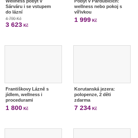
Wellness pobyt v
Pobyt v Pardubicích:
Sárváru i se vstupem
wellness nebo pokoj s
do lázní
vířivkou
1 999
4 790 Kč
Kč
3 623
Kč
Františkovy Lázně s
Korutanská jezera:
jídlem, wellness i
polopenze, 2 děti
procedurami
zdarma
1 800
7 234
Kč
Kč