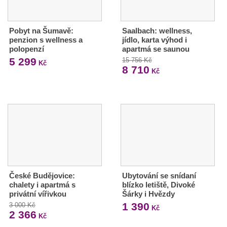
Pobyt na Šumavě:
Saalbach: wellness,
penzion s wellness a
jídlo, karta výhod i
polopenzí
apartmá se saunou
5 299
15 756 Kč
Kč
8 710
Kč
České Budějovice:
Ubytování se snídaní
chalety i apartmá s
blízko letiště, Divoké
privátní vířivkou
Šárky i Hvězdy
1 390
3 000 Kč
Kč
2 366
Kč