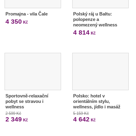
Promajna - vila Čale
Polský ráj u Baltu:
polopenze a
4 350
Kč
neomezený wellness
4 814
Kč
Sportovně-relaxační
Polsko: hotel v
pobyt se stravou i
orientálním stylu,
wellness
wellness, jídlo i masáž
2 599 Kč
5 159 Kč
2 349
4 642
Kč
Kč