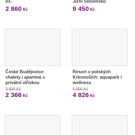
os.
Jižní Slovensko
2 860
9 450
Kč
Kč
České Budějovice:
Resort v polských
chalety i apartmá s
Krkonoších: aquapark i
privátní vířivkou
wellness
3 000 Kč
5 056 Kč
2 366
4 826
Kč
Kč