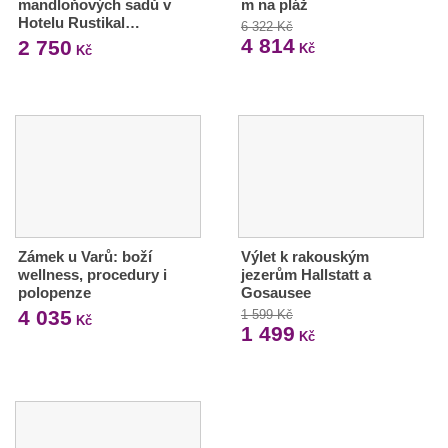
mandloňových sadů v
m na pláž
Hotelu Rustikal…
6 322 Kč
4 814
2 750
Kč
Kč
Zámek u Varů: boží
Výlet k rakouským
wellness, procedury i
jezerům Hallstatt a
polopenze
Gosausee
4 035
1 599 Kč
Kč
1 499
Kč