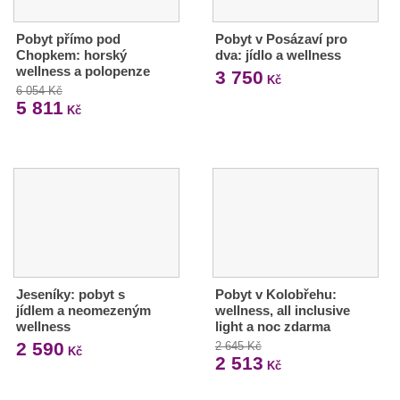
Pobyt přímo pod
Pobyt v Posázaví pro
Chopkem: horský
dva: jídlo a wellness
wellness a polopenze
3 750
Kč
6 054 Kč
5 811
Kč
Jeseníky: pobyt s
Pobyt v Kolobřehu:
jídlem a neomezeným
wellness, all inclusive
wellness
light a noc zdarma
2 590
2 645 Kč
Kč
2 513
Kč