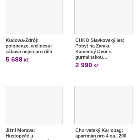
Kudowa-Zdrój:
CHKO Slavkovský les:
polopenze, wellness i
Pobyt na Zámku
zábava nejen pro děti
Kamenný Dvůr s
gurmánskou…
5 688
Kč
2 990
Kč
Jižní Morava:
Chorvatský Karlobag:
Hustopeče u
apartmán pro 4 os., 200