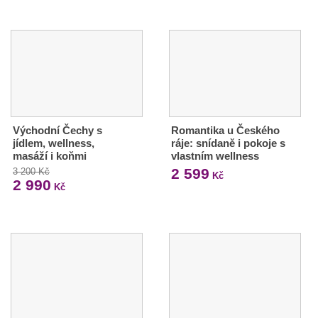
Východní Čechy s
Romantika u Českého
jídlem, wellness,
ráje: snídaně i pokoje s
masáží i koňmi
vlastním wellness
2 599
3 200 Kč
Kč
2 990
Kč