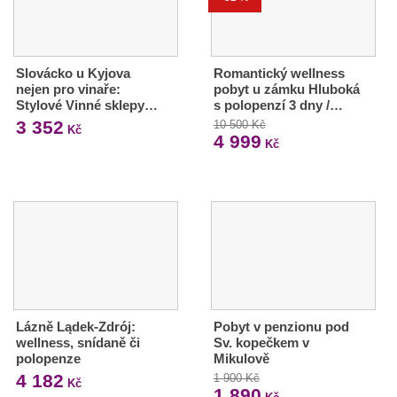
Slovácko u Kyjova
Romantický wellness
nejen pro vinaře:
pobyt u zámku Hluboká
Stylové Vinné sklepy…
s polopenzí 3 dny /…
3 352
10 500 Kč
Kč
4 999
Kč
Lázně Lądek-Zdrój:
Pobyt v penzionu pod
wellness, snídaně či
Sv. kopečkem v
polopenze
Mikulově
4 182
1 900 Kč
Kč
1 890