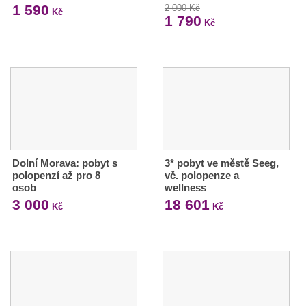
1 590
2 000 Kč
Kč
1 790
Kč
Dolní Morava: pobyt s
3* pobyt ve městě Seeg,
polopenzí až pro 8
vč. polopenze a
osob
wellness
3 000
18 601
Kč
Kč