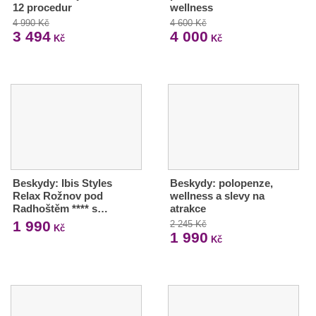
12 procedur
wellness
4 990 Kč
4 600 Kč
3 494
4 000
Kč
Kč
Beskydy: Ibis Styles
Beskydy: polopenze,
Relax Rožnov pod
wellness a slevy na
Radhoštěm **** s…
atrakce
1 990
2 245 Kč
Kč
1 990
Kč