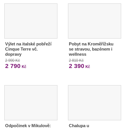
Výlet na italské pobřeží
Pobyt na Kroměřížsku
Cinque Terre vč.
se stravou, bazénem i
dopravy
wellness
2 990 Kč
2 810 Kč
2 790
2 390
Kč
Kč
Odpočinek v Mikulově:
Chalupa u