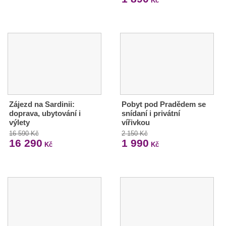
Kč
Zájezd na Sardinii:
Pobyt pod Pradědem se
doprava, ubytování i
snídaní i privátní
výlety
vířivkou
16 590 Kč
2 150 Kč
16 290
1 990
Kč
Kč