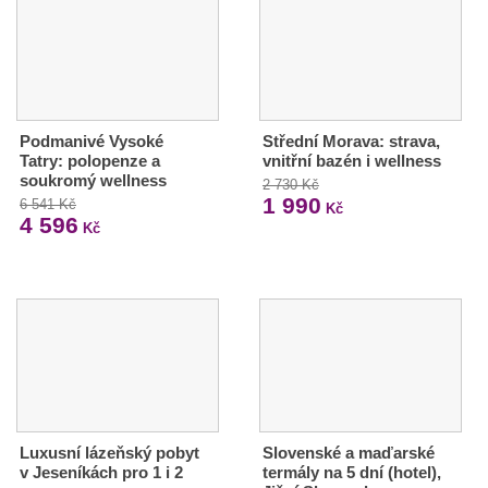
Podmanivé Vysoké
Střední Morava: strava,
Tatry: polopenze a
vnitřní bazén i wellness
soukromý wellness
2 730 Kč
1 990
6 541 Kč
Kč
4 596
Kč
Luxusní lázeňský pobyt
Slovenské a maďarské
v Jeseníkách pro 1 i 2
termály na 5 dní (hotel),