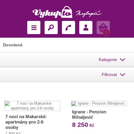
Košík
0
Dovolená
Kategorie
Filtrovat
Igrane - Penzion
7 nocí na Makarské:
Mihaljević
apartmány pro 2-6
8 250
Kč
osoby
1 890 Kč