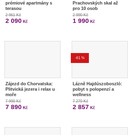
prémiové apartmány s
Prachovských skal až
terasou
pro 10 osob
2 961 Kč
2 990 Kč
2 090
1 990
Kč
Kč
-61 %
Zájezd do Chorvatska:
Lázně Hajdúszoboszló:
Plitvická jezera i relax u
pobyt s polopenzí a
moře
wellness
7 990 Kč
7 270 Kč
7 890
2 857
Kč
Kč