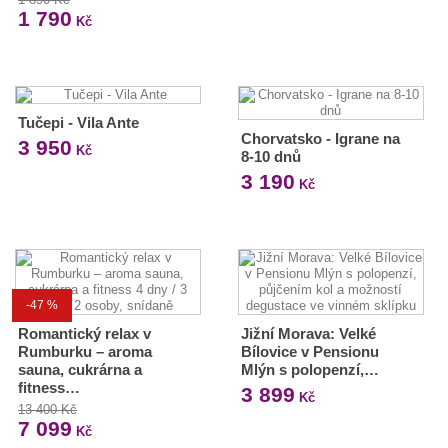
1 790
Kč
Tučepi - Vila Ante
Chorvatsko - Igrane na
3 950
Kč
8-10 dnů
3 190
Kč
-47 %
Romantický relax v
Jižní Morava: Velké
Rumburku – aroma
Bílovice v Pensionu
sauna, cukrárna a
Mlýn s polopenzí,…
fitness…
3 899
Kč
13 400 Kč
7 099
Kč