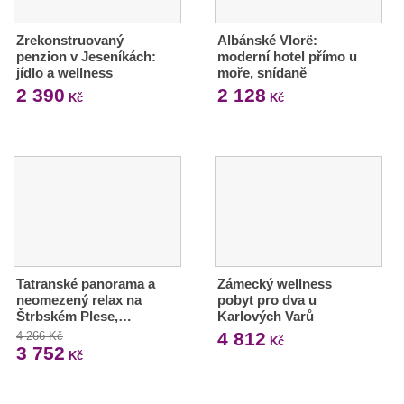
Zrekonstruovaný
Albánské Vlorë:
penzion v Jeseníkách:
moderní hotel přímo u
jídlo a wellness
moře, snídaně
2 390
2 128
Kč
Kč
Tatranské panorama a
Zámecký wellness
neomezený relax na
pobyt pro dva u
Štrbském Plese,…
Karlových Varů
4 812
4 266 Kč
Kč
3 752
Kč