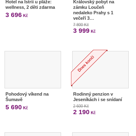
Hotel na Istrii u pláže:
Královský pobyt na
wellness, 2 děti zdarma
zámku Loučeň
nedaleko Prahy s 1
3 696
Kč
večeří 3…
7 800 Kč
3 999
Kč
Pohodový víkend na
Rodinný penzion v
Šumavě
Jeseníkách i se snídaní
5 690
2 600 Kč
Kč
2 190
Kč