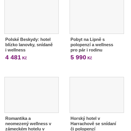
Polské Beskydy: hotel
Pobyt na Lipně s
blízko lanovky, snídaně
polopenzí a wellness
i wellness
pro pár i rodinu
4 481
5 990
Kč
Kč
Romantika a
Horský hotel v
neomezený wellness v
Harrachově se snídaní
zámeckém hotelu v
či polopenzí