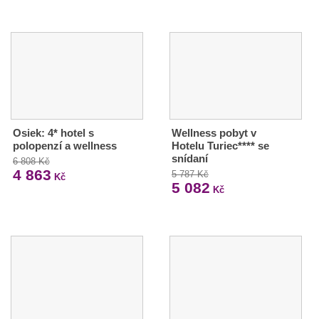
Osiek: 4* hotel s
Wellness pobyt v
polopenzí a wellness
Hotelu Turiec**** se
snídaní
6 808 Kč
4 863
5 787 Kč
Kč
5 082
Kč