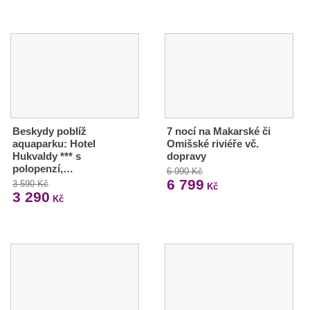
Beskydy poblíž
7 nocí na Makarské či
aquaparku: Hotel
Omišské riviéře vč.
Hukvaldy *** s
dopravy
polopenzí,…
6 990 Kč
6 799
3 590 Kč
Kč
3 290
Kč