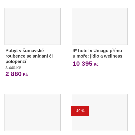
Pobyt v šumavské
4* hotel v Umagu přímo
roubence se snídaní či
u moře: jídlo a wellness
polopenzí
10 395
Kč
3 440 Kč
2 880
Kč
-49 %