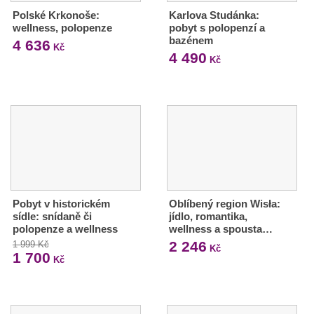
Polské Krkonoše:
Karlova Studánka:
wellness, polopenze
pobyt s polopenzí a
bazénem
4 636
Kč
4 490
Kč
Pobyt v historickém
Oblíbený region Wisła:
sídle: snídaně či
jídlo, romantika,
polopenze a wellness
wellness a spousta…
2 246
1 999 Kč
Kč
1 700
Kč