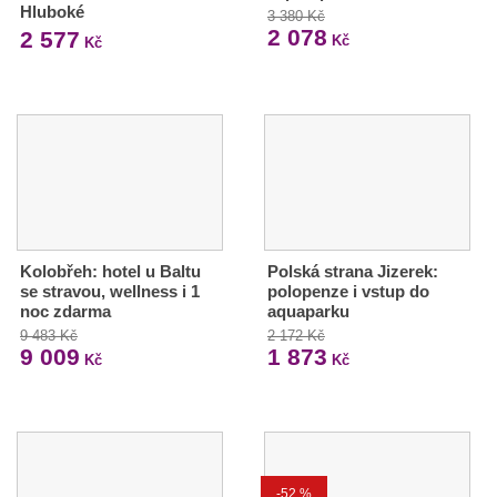
Hluboké
3 380 Kč
2 078
2 577
Kč
Kč
Kolobřeh: hotel u Baltu
Polská strana Jizerek:
se stravou, wellness i 1
polopenze i vstup do
noc zdarma
aquaparku
9 483 Kč
2 172 Kč
9 009
1 873
Kč
Kč
-52 %