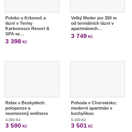
Polsko u Krkonoš a
Velký Meder jen 350 m
lázní v Termy
od termálních lázní v
Karkonosze Resort &
apartmánech…
SPA se…
3 749
Kč
3 398
Kč
Relax v Beskydech:
Pohoda v Chorvatsku:
polopenze a
moderní apartmán s
neomezený wellness
kuchyňkou
4 380 Kč
5 349 Kč
3 590
3 501
Kč
Kč