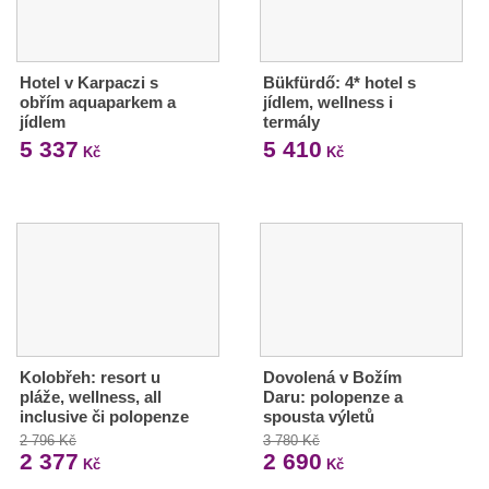
Hotel v Karpaczi s
Bükfürdő: 4* hotel s
obřím aquaparkem a
jídlem, wellness i
jídlem
termály
5 337
5 410
Kč
Kč
Kolobřeh: resort u
Dovolená v Božím
pláže, wellness, all
Daru: polopenze a
inclusive či polopenze
spousta výletů
2 796 Kč
3 780 Kč
2 377
2 690
Kč
Kč