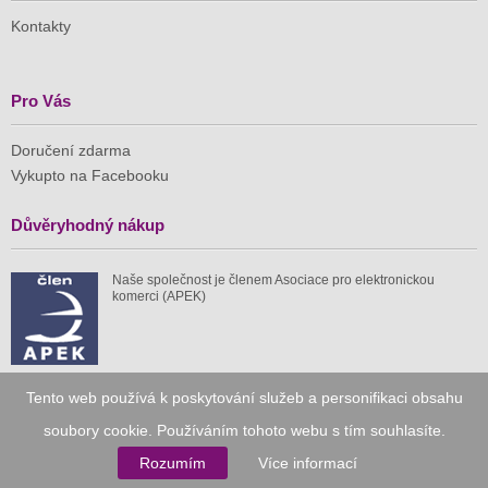
Kontakty
Pro Vás
Doručení zdarma
Vykupto na Facebooku
Důvěryhodný nákup
Naše společnost je členem Asociace pro elektronickou
komerci (APEK)
Tento web používá k poskytování služeb a personifikaci obsahu
Již od roku 2010
soubory cookie. Používáním tohoto webu s tím souhlasíte.
Rozumím
Více informací
59 tis.
1 511 mil.