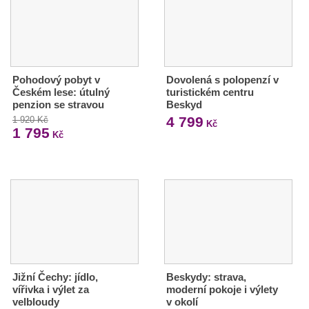
Pohodový pobyt v
Dovolená s polopenzí v
Českém lese: útulný
turistickém centru
penzion se stravou
Beskyd
4 799
1 920 Kč
Kč
1 795
Kč
Jižní Čechy: jídlo,
Beskydy: strava,
vířivka i výlet za
moderní pokoje i výlety
velbloudy
v okolí