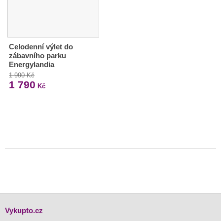
Celodenní výlet do
zábavního parku
Energylandia
1 990 Kč
1 790
Kč
Vykupto.cz