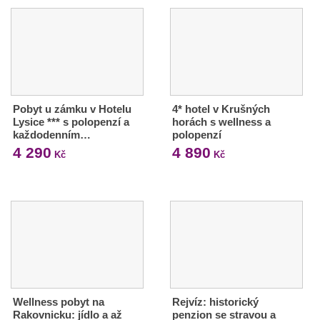
Pobyt u zámku v Hotelu
4* hotel v Krušných
Lysice *** s polopenzí a
horách s wellness a
každodenním…
polopenzí
4 290
4 890
Kč
Kč
Wellness pobyt na
Rejvíz: historický
Rakovnicku: jídlo a až
penzion se stravou a