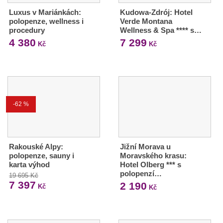
Luxus v Mariánkách:
Kudowa-Zdrój: Hotel
polopenze, wellness i
Verde Montana
procedury
Wellness & Spa **** s…
4 380
7 299
Kč
Kč
-62 %
Rakouské Alpy:
Jižní Morava u
polopenze, sauny i
Moravského krasu:
karta výhod
Hotel Olberg *** s
polopenzí…
19 695 Kč
7 397
2 190
Kč
Kč