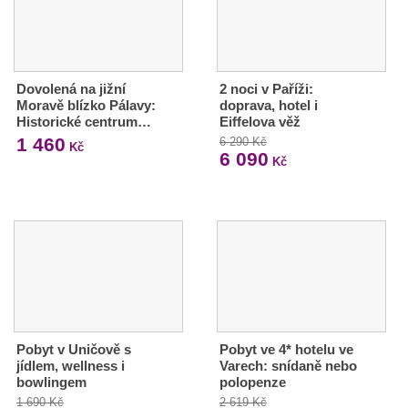
Dovolená na jižní
2 noci v Paříži:
Moravě blízko Pálavy:
doprava, hotel i
Historické centrum…
Eiffelova věž
1 460
6 290 Kč
Kč
6 090
Kč
Pobyt v Uničově s
Pobyt ve 4* hotelu ve
jídlem, wellness i
Varech: snídaně nebo
bowlingem
polopenze
1 690 Kč
2 619 Kč