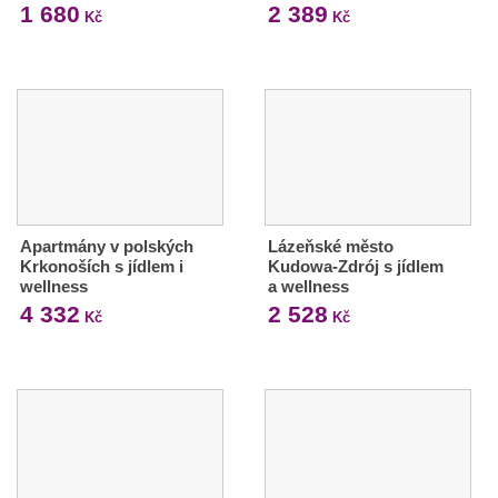
1 680
2 389
Kč
Kč
Apartmány v polských
Lázeňské město
Krkonoších s jídlem i
Kudowa-Zdrój s jídlem
wellness
a wellness
4 332
2 528
Kč
Kč