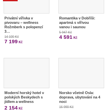
Privátní vířivka v
Romantika v Dobříši:
pivovaru – wellness
apartmá s vířivou
Rožmberk s polopenzí
vanou i saunou
3…
5 947 Kč
4 591
14 100 Kč
Kč
7 199
Kč
Moderní horský hotel v
Norsko včetně Osla:
polských Beskydech s
doprava, ubytování na 4
jídlem a wellness
noci
2 154
16 990 Kč
Kč