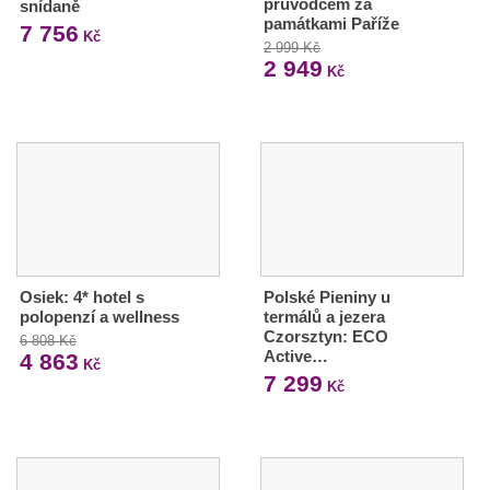
průvodcem za
snídaně
památkami Paříže
7 756
Kč
2 999 Kč
2 949
Kč
Osiek: 4* hotel s
Polské Pieniny u
polopenzí a wellness
termálů a jezera
Czorsztyn: ECO
6 808 Kč
Active…
4 863
Kč
7 299
Kč