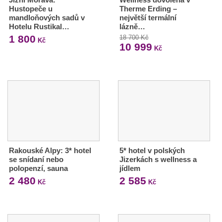
Hustopeče u
Therme Erding –
mandloňových sadů v
největší termální
Hotelu Rustikal…
lázně…
1 800
18 700 Kč
Kč
10 999
Kč
Rakouské Alpy: 3* hotel
5* hotel v polských
se snídaní nebo
Jizerkách s wellness a
polopenzí, sauna
jídlem
2 480
2 585
Kč
Kč