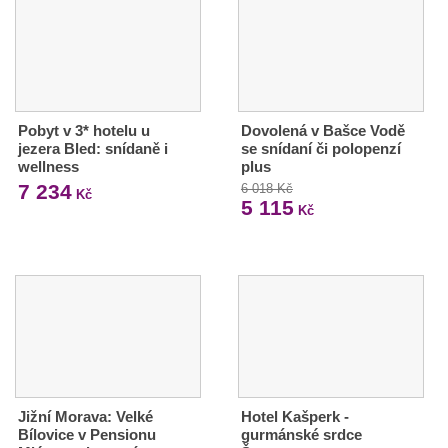
Pobyt v 3* hotelu u
Dovolená v Bašce Vodě
jezera Bled: snídaně i
se snídaní či polopenzí
wellness
plus
7 234
6 018 Kč
Kč
5 115
Kč
Jižní Morava: Velké
Hotel Kašperk -
Bílovice v Pensionu
gurmánské srdce