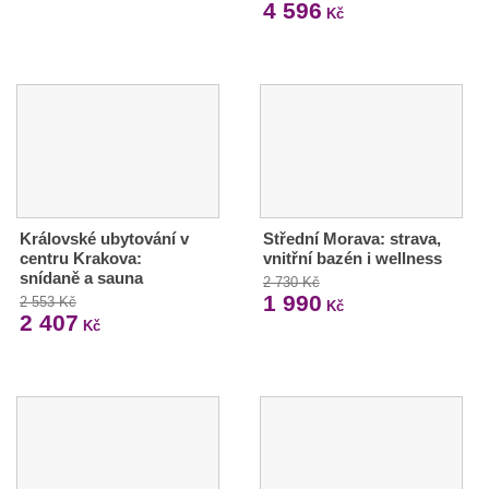
4 596
Kč
Královské ubytování v
Střední Morava: strava,
centru Krakova:
vnitřní bazén i wellness
snídaně a sauna
2 730 Kč
1 990
2 553 Kč
Kč
2 407
Kč