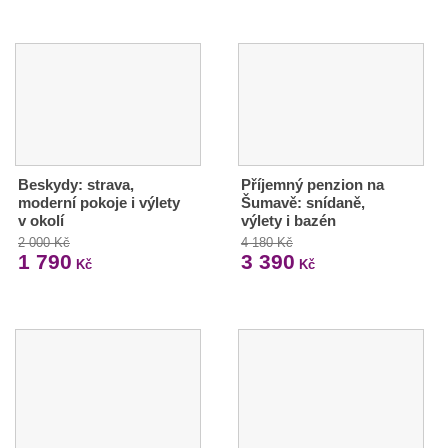
Beskydy: strava,
Příjemný penzion na
moderní pokoje i výlety
Šumavě: snídaně,
v okolí
výlety i bazén
2 000 Kč
4 180 Kč
1 790
3 390
Kč
Kč