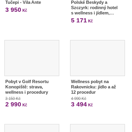
Tučepi - Vila Ante
Polské Beskydy a
Szczyrk: rodinný hotel
3 950
Kč
s wellness i jídlem,…
5 171
Kč
Pobyt v Golf Resortu
Wellness pobyt na
Konopiště: strava,
Rakovnicku: jídlo a až
wellness i procedury
12 procedur
3 150 Kč
4 990 Kč
2 990
3 494
Kč
Kč