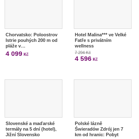
Chorvatsko: Poloostrov
Hotel Malina*** ve Velké
Istrie pouhých 200 m od
Fatře s privátním
pláže v…
wellness
4 099
7 294 Kč
Kč
4 596
Kč
Slovenské a maďarské
Polské lázně
termály na 5 dní (hotel),
Świeradów Zdrój jen 7
Jižní Slovensko
km od hranic: Pobyt