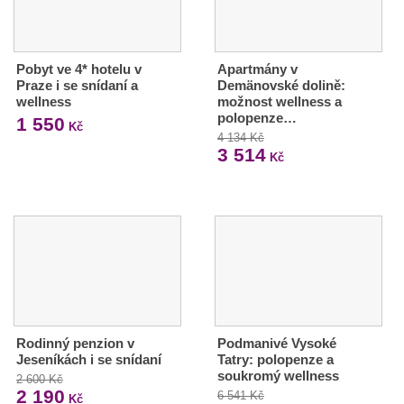
Pobyt ve 4* hotelu v
Apartmány v
Praze i se snídaní a
Demänovské dolině:
wellness
možnost wellness a
polopenze…
1 550
Kč
4 134 Kč
3 514
Kč
Rodinný penzion v
Podmanivé Vysoké
Jeseníkách i se snídaní
Tatry: polopenze a
soukromý wellness
2 600 Kč
2 190
6 541 Kč
Kč