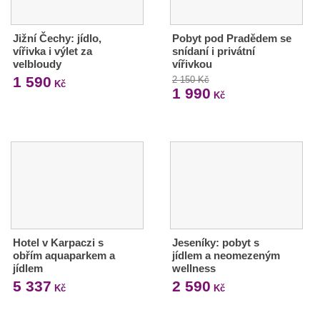
Jižní Čechy: jídlo,
Pobyt pod Pradědem se
vířivka i výlet za
snídaní i privátní
velbloudy
vířivkou
1 590
2 150 Kč
Kč
1 990
Kč
Hotel v Karpaczi s
Jeseníky: pobyt s
obřím aquaparkem a
jídlem a neomezeným
jídlem
wellness
5 337
2 590
Kč
Kč