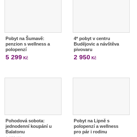
Pobyt na Šumavě:
4* pobyt v centru
penzion s wellness a
Budějovic a návštěva
polopenzí
pivovaru
5 299
2 950
Kč
Kč
Pohodová sobota:
Pobyt na Lipně s
jednodenní koupání u
polopenzí a wellness
Balatonu
pro pár i rodinu