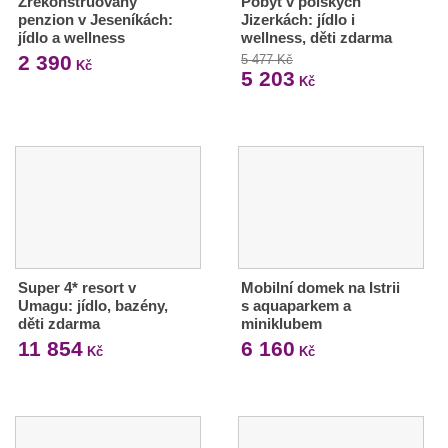
Zrekonstruovaný
Pobyt v polských
penzion v Jeseníkách:
Jizerkách: jídlo i
jídlo a wellness
wellness, děti zdarma
2 390
5 477 Kč
Kč
5 203
Kč
Super 4* resort v
Mobilní domek na Istrii
Umagu: jídlo, bazény,
s aquaparkem a
děti zdarma
miniklubem
11 854
6 160
Kč
Kč