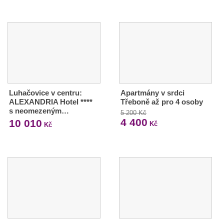
Luhačovice v centru:
Apartmány v srdci
ALEXANDRIA Hotel ****
Třeboně až pro 4 osoby
s neomezeným…
5 200 Kč
4 400
10 010
Kč
Kč