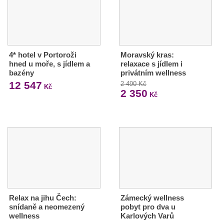
4* hotel v Portoroži
Moravský kras:
hned u moře, s jídlem a
relaxace s jídlem i
bazény
privátním wellness
12 547
2 490 Kč
Kč
2 350
Kč
Relax na jihu Čech:
Zámecký wellness
snídaně a neomezený
pobyt pro dva u
wellness
Karlových Varů