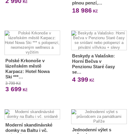
2 990
Kč
plnou penzí,…
18 986
Kč
Beskydy a Valašsko:
Polské Krkonoše v
Horní Bečva v
lázeňském městě
Penzionu Staré časy
Karpacz: Hotel Nowa
se…
Ski ***…
4 399
Kč
3 799 Kč
3 699
Kč
Moderní skandinávské
Jednodenní výlet s
domky na Baltu i vč.