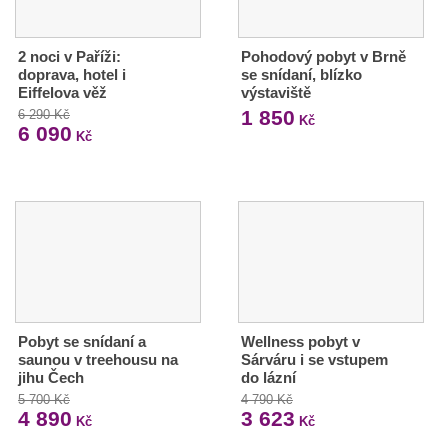
2 noci v Paříži:
Pohodový pobyt v Brně
doprava, hotel i
se snídaní, blízko
Eiffelova věž
výstaviště
1 850
6 290 Kč
Kč
6 090
Kč
Pobyt se snídaní a
Wellness pobyt v
saunou v treehousu na
Sárváru i se vstupem
jihu Čech
do lázní
5 700 Kč
4 790 Kč
4 890
3 623
Kč
Kč