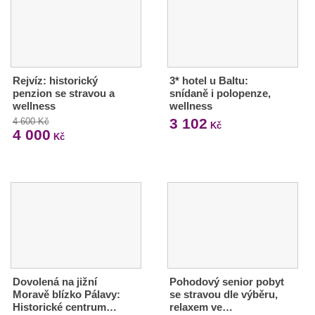
Rejvíz: historický
3* hotel u Baltu:
penzion se stravou a
snídaně i polopenze,
wellness
wellness
3 102
4 600 Kč
Kč
4 000
Kč
Dovolená na jižní
Pohodový senior pobyt
Moravě blízko Pálavy:
se stravou dle výběru,
Historické centrum…
relaxem ve…