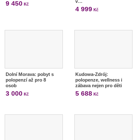
v…
9 450
Kč
4 999
Kč
Dolní Morava: pobyt s
Kudowa-Zdrój:
polopenzí až pro 8
polopenze, wellness i
osob
zábava nejen pro děti
3 000
5 688
Kč
Kč