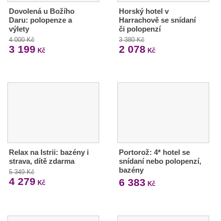
Dovolená u Božího
Horský hotel v
Daru: polopenze a
Harrachově se snídaní
výlety
či polopenzí
4 000 Kč
3 380 Kč
3 199
2 078
Kč
Kč
Relax na Istrii: bazény i
Portorož: 4* hotel se
strava, dítě zdarma
snídaní nebo polopenzí,
bazény
5 349 Kč
4 279
6 383
Kč
Kč