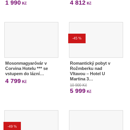
1 990
4 812
Kč
Kč
-45 %
Mosonmagyaróvár v
Romantický pobyt v
Corvina Hotelu *** se
Rožmberku nad
vstupem do lázní…
Vltavou – Hotel U
Martina 3…
4 799
Kč
10 900 Kč
5 999
Kč
-49 %