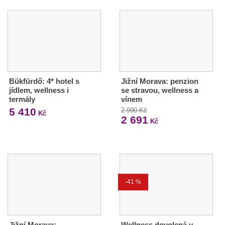
Bükfürdő: 4* hotel s
Jižní Morava: penzion
jídlem, wellness i
se stravou, wellness a
termály
vínem
5 410
2 990 Kč
Kč
2 691
Kč
-41 %
Jižní Morava:
Wellness dovolená v