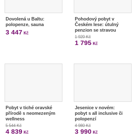
Dovolená u Baltu:
Pohodový pobyt v
polopenze, sauna
Českém lese: útulný
penzion se stravou
3 447
Kč
1 920 Kč
1 795
Kč
Pobyt v tiché oravské
Jesenice v novém:
přírodě s neomezeným
pobyt s all inclusive či
wellness
polopenzí
5 544 Kč
4 980 Kč
4 839
3 990
Kč
Kč