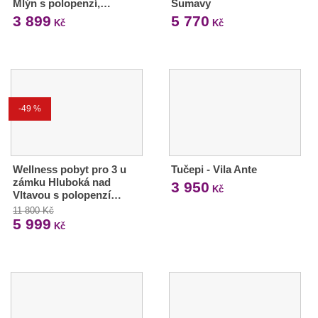
Mlýn s polopenzí,…
Šumavy
3 899
5 770
Kč
Kč
-49 %
Wellness pobyt pro 3 u
Tučepi - Vila Ante
zámku Hluboká nad
3 950
Kč
Vltavou s polopenzí…
11 800 Kč
5 999
Kč