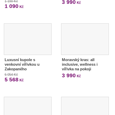
3 990
1 190 Kč
Kč
1 090
Kč
Luxusní kupole s
Moravský kras: all
venkovní vířivkou u
inclusive, wellness i
Zakopaného
vířivka na pokoji
3 990
6 054 Kč
Kč
5 568
Kč