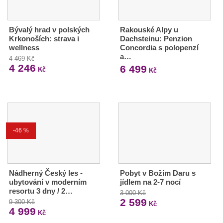
Bývalý hrad v polských
Rakouské Alpy u
Krkonoších: strava i
Dachsteinu: Penzion
wellness
Concordia s polopenzí
a…
4 469 Kč
4 246
6 499
Kč
Kč
-46 %
Nádherný Český les -
Pobyt v Božím Daru s
ubytování v moderním
jídlem na 2-7 nocí
resortu 3 dny / 2…
3 000 Kč
2 599
9 300 Kč
Kč
4 999
Kč