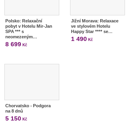
Polsko: Relaxační
Jižní Morava: Relaxace
pobyt v Hotelu Mir-Jan
ve stylovém Hotelu
SPA *** s
Happy Star **** se…
neomezeným…
1 490
Kč
8 699
Kč
Chorvatsko - Podgora
na 8 dnů
5 150
Kč