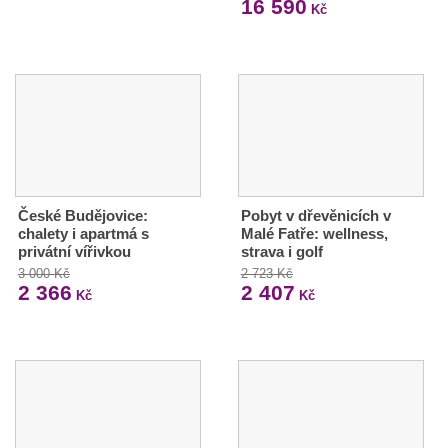
16 590
Kč
České Budějovice:
Pobyt v dřevěnicích v
chalety i apartmá s
Malé Fatře: wellness,
privátní vířivkou
strava i golf
3 000 Kč
2 723 Kč
2 366
2 407
Kč
Kč