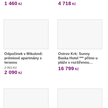
1 460
4 718
Kč
Kč
Odpočinek v Mikulově:
Ostrov Krk: Sunny
prémiové apartmány s
Baska Hotel *** přímo u
terasou
pláže s rozšířenou…
16 799
2 961 Kč
Kč
2 090
Kč