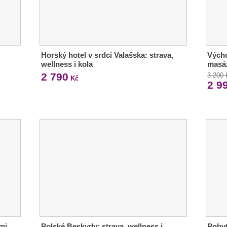
Horský hotel v srdci Valašska: strava,
Výcho
wellness i kola
masáž
2 790
3 200
Kč
2 9
mi
Polské Beskydy: strava, wellness i
Pobyt