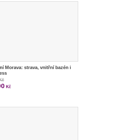
ní Morava: strava, vnitřní bazén i
ess
 Kč
90
Kč