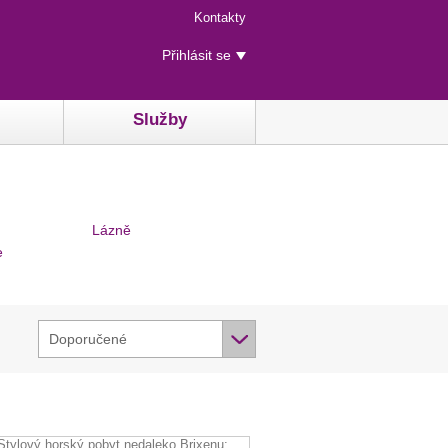
Menu
Kontakty
rychlého
Uživatelské
přístupu
Přihlásit se
menu
Služby
Lázně
e
Doporučené