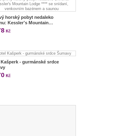
vý horský pobyt nedaleko
nu: Kessler's Mountain…
78
Kč
 Kašperk - gurmánské srdce
vy
70
Kč