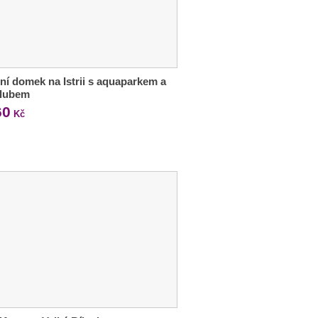
ní domek na Istrii s aquaparkem a
klubem
60
Kč