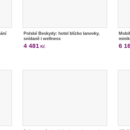
ání
Polské Beskydy: hotel blízko lanovky,
Mobil
snídaně i wellness
mini
4 481
6 1
Kč