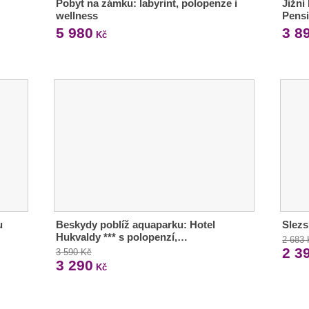
Pobyt na zámku: labyrint, polopenze i
Jižní
wellness
Pensi
5 980
3 8
Kč
u
Beskydy poblíž aquaparku: Hotel
Slezs
Hukvaldy *** s polopenzí,…
2 683
2 3
3 590 Kč
3 290
Kč