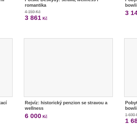
romantika
bowli
3 1
4 159 Kč
3 861
Kč
tací
Rejvíz: historický penzion se stravou a
Pobyt
wellness
bowl
6 000
1 690
Kč
1 6