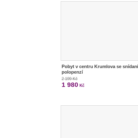
Pobyt v centru Krumlova se snídaní
polopenzí
2 199 Kč
1 980
Kč