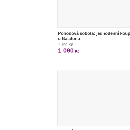
Pohodová sobota: jednodenní koup
u Balatonu
1 190 Kč
1 090
Kč