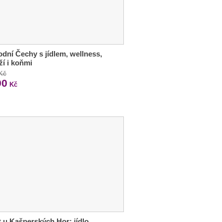
dní Čechy s jídlem, wellness,
í i koňmi
 Kč
90
Kč
 u Kašperských Hor: jídlo,