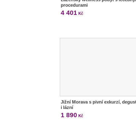
procedurami
4 401
Kč
Jižní Morava s pivní exkurzí, degus
i lázní
1 890
Kč