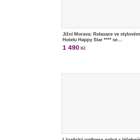
Jižní Morava: Relaxace ve stylovém
Hotelu Happy Star **** se…
1 490
Kč
Lázeňský wellness pobyt s léčebný