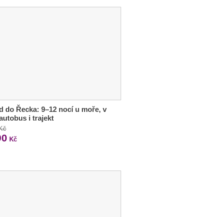
d do Řecka: 9–12 nocí u moře, v
autobus i trajekt
 Kč
90
Kč