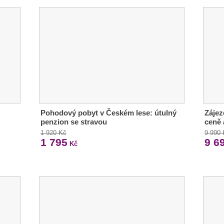
Pohodový pobyt v Českém lese: útulný
Zájez
penzion se stravou
ceně 
1 920 Kč
9 990
1 795
9 6
Kč