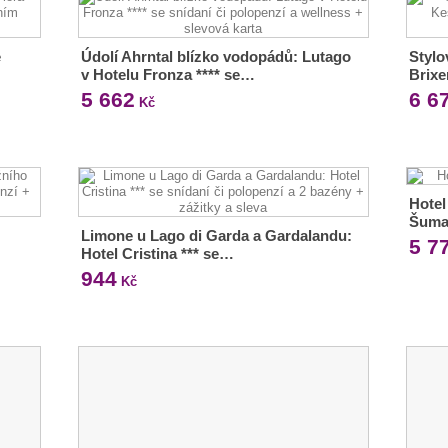
e
Údolí Ahrntal blízko vodopádů: Lutago
Stylo
v Hotelu Fronza **** se…
Brixe
5 662
6 6
Kč
Hotel
Šuma
Limone u Lago di Garda a Gardalandu:
5 7
Hotel Cristina *** se…
944
Kč