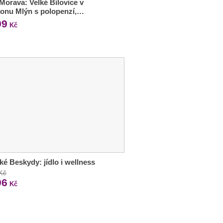
 Morava: Velké Bílovice v
onu Mlýn s polopenzí,…
99
Kč
ké Beskydy: jídlo i wellness
 Kč
96
Kč