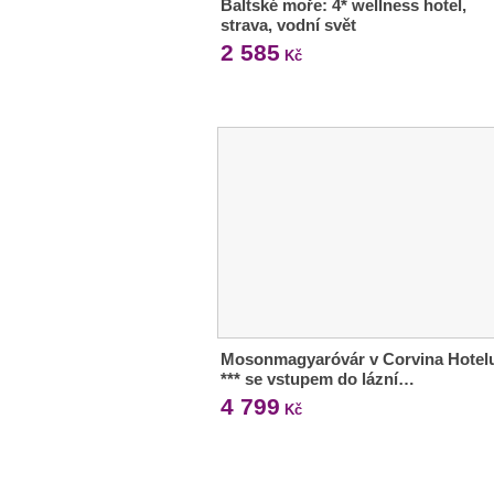
Baltské moře: 4* wellness hotel,
strava, vodní svět
2 585
Kč
Mosonmagyaróvár v Corvina Hotel
*** se vstupem do lázní…
4 799
Kč