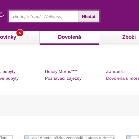
Vyhledávání
Hledat
5
ovinky
Dovolená
Zboží
s pobyty
Hotely Morris****
Zahraničí
vé pobyty
Poznávací zájezdy
Dovolená u moř