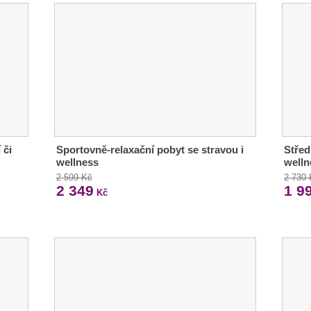
 či
Sportovně-relaxační pobyt se stravou i
Střed
wellness
welln
2 599 Kč
2 730
2 349
1 9
Kč