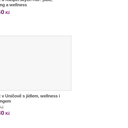
ng a wellness
40
Kč
 v Uničově s jídlem, wellness i
ingem
 Kč
80
Kč