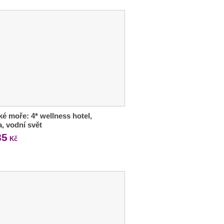
ké moře: 4* wellness hotel,
a, vodní svět
85
Kč