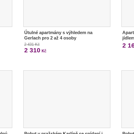
Útulné apartmány s výhledem na
Apart
Gerlach pro 2 až 4 osoby
jídle
2 1
2 431 Kč
2 310
Kč
ulný
Pobyt v pražském Karlíně se snídaní i
Pobyt