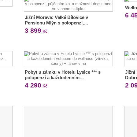
Welln
6 4
Jižní Morava: Velké Bílovice v
Pensionu Mlýn s polopenzí,…
3 899
Kč
Pobyt u zámku v Hotelu Lysice *** s
Jižní
polopenzí a každodenním…
Dobr
4 290
2 0
Kč