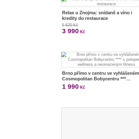
Relax u Znojma: snídaně a víno i
kredity do restaurace
5 620 Kč
3 990
Kč
Brno přímo v centru ve vyhlášeném
Cosmopolitan Bobycentru ***…
1 990
Kč