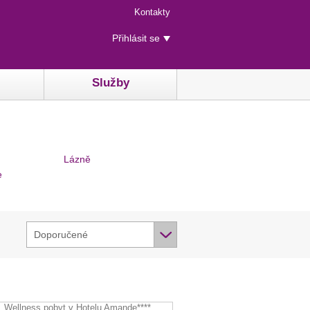
Menu
Kontakty
rychlého
Uživatelské
přístupu
Přihlásit se
menu
Služby
Lázně
e
Doporučené