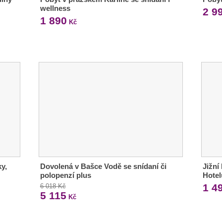
wellness
2 9
1 890
Kč
y,
Dovolená v Bašce Vodě se snídaní či
Jižní
polopenzí plus
Hotel
1 4
6 018 Kč
5 115
Kč