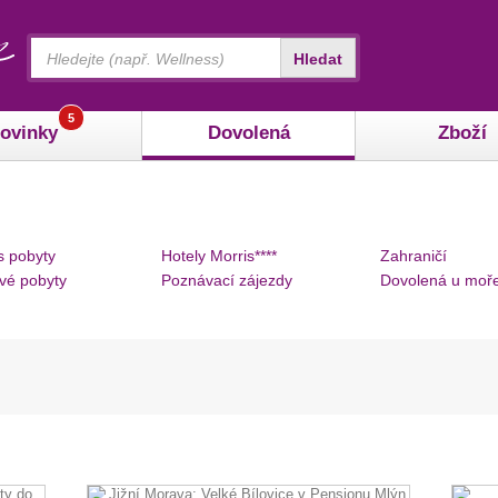
Vyhledávání
Hledat
5
ovinky
Dovolená
Zboží
s pobyty
Hotely Morris****
Zahraničí
vé pobyty
Poznávací zájezdy
Dovolená u moř