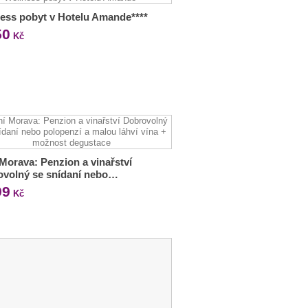
ess pobyt v Hotelu Amande****
50
Kč
 Morava: Penzion a vinařství
ovolný se snídaní nebo…
99
Kč