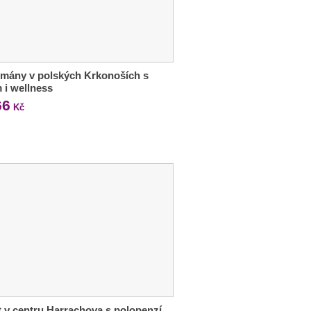
mány v polských Krkonoších s
m i wellness
66
Kč
 v centru Harrachova s polopenzí