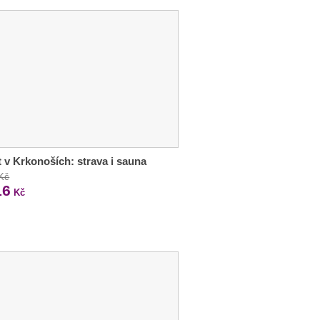
 v Krkonoších: strava i sauna
 Kč
16
Kč