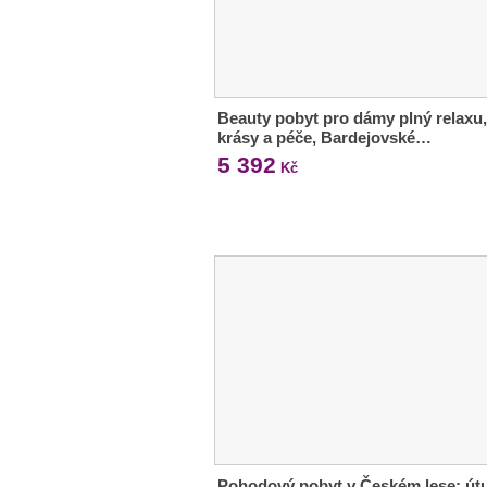
Beauty pobyt pro dámy plný relaxu,
krásy a péče, Bardejovské…
5 392
Kč
Pohodový pobyt v Českém lese: út