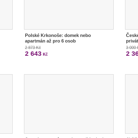
Polské Krkonoše: domek nebo
České
apartmán až pro 6 osob
privá
2 873 Kč
3 000
2 643
2 3
Kč