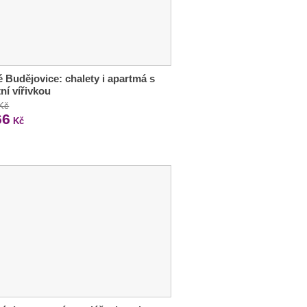
 Budějovice: chalety i apartmá s
tní vířivkou
 Kč
66
Kč