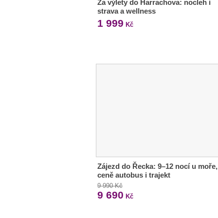
Za výlety do Harrachova: nocleh i
strava a wellness
1 999
Kč
Zájezd do Řecka: 9–12 nocí u moře,
ceně autobus i trajekt
9 990 Kč
9 690
Kč