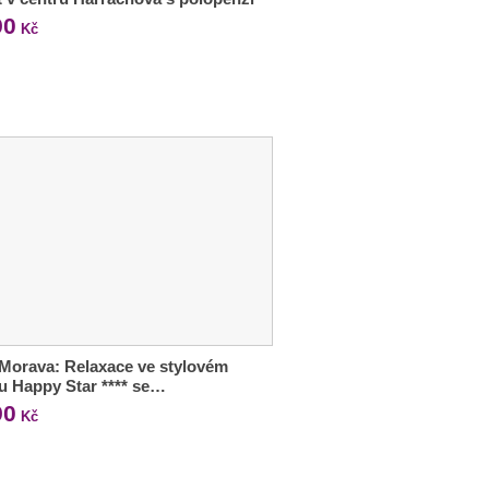
90
Kč
 Morava: Relaxace ve stylovém
u Happy Star **** se…
90
Kč