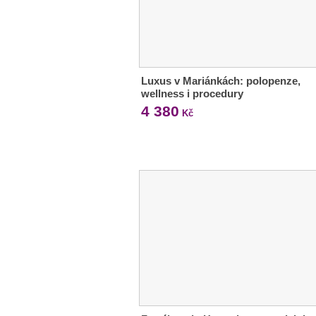
Luxus v Mariánkách: polopenze,
wellness i procedury
4 380
Kč