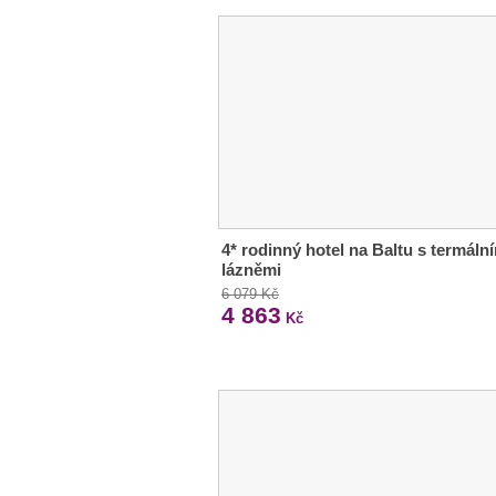
4* rodinný hotel na Baltu s termáln
lázněmi
6 079 Kč
4 863
Kč