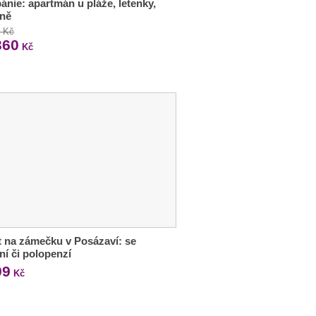
bánie: apartmán u pláže, letenky,
aně
0 Kč
360
Kč
 na zámečku v Posázaví: se
ní či polopenzí
99
Kč