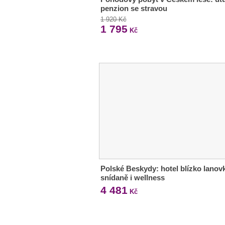
penzion se stravou
1 920 Kč
1 795
Kč
Polské Beskydy: hotel blízko lanovk
snídaně i wellness
4 481
Kč