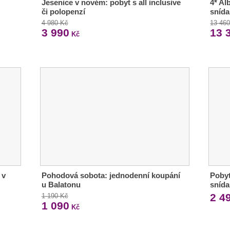
Jesenice v novém: pobyt s all inclusive
4* Al
či polopenzí
sníd
4 980 Kč
13 46
3 990
13 
Kč
 v
Pohodová sobota: jednodenní koupání
Pobyt
u Balatonu
snída
2 4
1 190 Kč
1 090
Kč