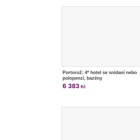
Portorož: 4* hotel se snídaní nebo
polopenzí, bazény
6 383
Kč