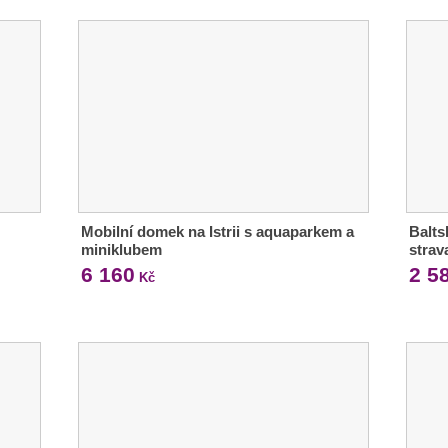
Mobilní domek na Istrii s aquaparkem a
Balts
miniklubem
strav
6 160
2 5
Kč