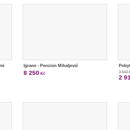
ími
Igrane - Penzion Mihaljević
Pobyt
8 250
3 542
Kč
2 9