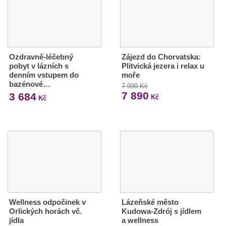
Ozdravně-léčebný
Zájezd do Chorvatska:
pobyt v lázních s
Plitvická jezera i relax u
denním vstupem do
moře
bazénové…
7 990 Kč
7 890
3 684
Kč
Kč
Wellness odpočinek v
Lázeňské město
Orlických horách vč.
Kudowa-Zdrój s jídlem
jídla
a wellness