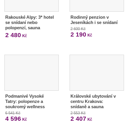
Rakouské Alpy: 3* hotel
Rodinný penzion v
se snídaní nebo
Jeseníkách i se snídaní
polopenzí, sauna
2 600 Kč
2 190
2 480
Kč
Kč
Podmanivé Vysoké
Královské ubytování v
Tatry: polopenze a
centru Krakova:
soukromý wellness
snídaně a sauna
6 541 Kč
2 553 Kč
4 596
2 407
Kč
Kč