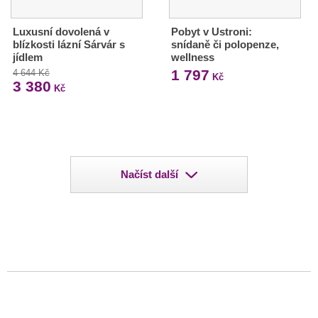
Luxusní dovolená v
Pobyt v Ustroni:
blízkosti lázní Sárvár s
snídaně či polopenze,
jídlem
wellness
1 797
4 644 Kč
Kč
3 380
Kč
Načíst další