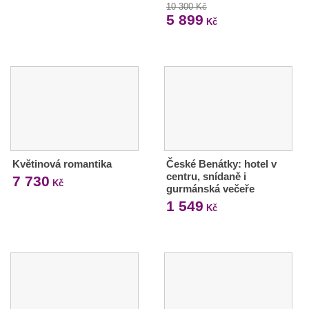
10 300 Kč
5 899
Kč
Květinová romantika
České Benátky: hotel v
centru, snídaně i
7 730
Kč
gurmánská večeře
1 549
Kč