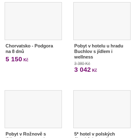
Chorvatsko - Podgora
Pobyt v hotelu u hradu
na 8 dnů
Buchlov s jídlem i
wellness
5 150
Kč
3 380 Kč
3 042
Kč
Pobyt v Rožnově s
5* hotel v polských