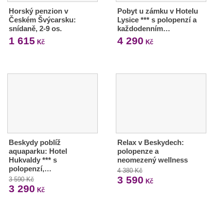
Horský penzion v
Pobyt u zámku v Hotelu
Českém Švýcarsku:
Lysice *** s polopenzí a
snídaně, 2-9 os.
každodenním…
1 615
4 290
Kč
Kč
Beskydy poblíž
Relax v Beskydech:
aquaparku: Hotel
polopenze a
Hukvaldy *** s
neomezený wellness
polopenzí,…
4 380 Kč
3 590
3 590 Kč
Kč
3 290
Kč