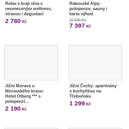
Relax v kraji vína s
Rakouské Alpy:
neomezeným wellness,
polopenze, sauny i
stravou i degustací
karta výhod
2 780
19 695 Kč
Kč
7 397
Kč
Jižní Morava u
Jižní Čechy: apartmány
Moravského krasu:
s kuchyňkou na
Hotel Olberg *** s
Třeboňsku
polopenzí…
1 299
Kč
2 190
Kč