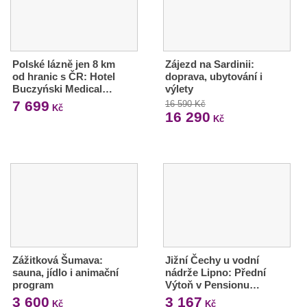
Polské lázně jen 8 km
Zájezd na Sardinii:
od hranic s ČR: Hotel
doprava, ubytování i
Buczyński Medical…
výlety
7 699
16 590 Kč
Kč
16 290
Kč
Zážitková Šumava:
Jižní Čechy u vodní
sauna, jídlo i animační
nádrže Lipno: Přední
program
Výtoň v Pensionu…
3 600
3 167
Kč
Kč