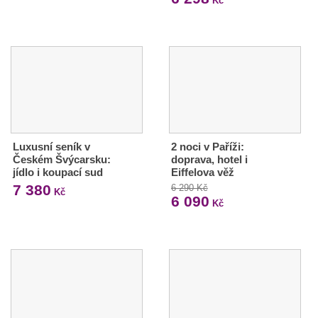
Kč
Luxusní seník v
2 noci v Paříži:
Českém Švýcarsku:
doprava, hotel i
jídlo i koupací sud
Eiffelova věž
7 380
6 290 Kč
Kč
6 090
Kč