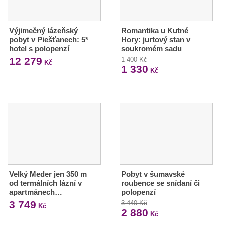
Výjimečný lázeňský
Romantika u Kutné
pobyt v Piešťanech: 5*
Hory: jurtový stan v
hotel s polopenzí
soukromém sadu
12 279
1 400 Kč
Kč
1 330
Kč
Velký Meder jen 350 m
Pobyt v šumavské
od termálních lázní v
roubence se snídaní či
apartmánech…
polopenzí
3 749
3 440 Kč
Kč
2 880
Kč