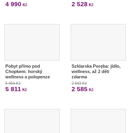
4 990
2 528
Kč
Kč
Pobyt přímo pod
Szklarska Poręba: jídlo,
Chopkem: horský
wellness, až 2 děti
wellness a polopenze
zdarma
6 054 Kč
2 643 Kč
5 811
2 585
Kč
Kč