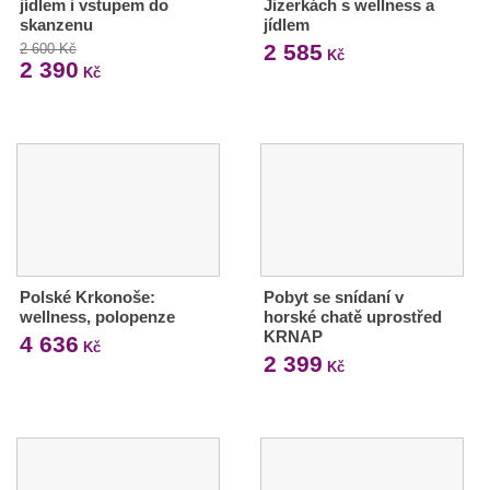
jídlem i vstupem do
Jizerkách s wellness a
skanzenu
jídlem
2 585
2 600 Kč
Kč
2 390
Kč
Polské Krkonoše:
Pobyt se snídaní v
wellness, polopenze
horské chatě uprostřed
KRNAP
4 636
Kč
2 399
Kč