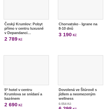
Český Krumlov: Pobyt
Chorvatsko - Igrane na
přímo v centru luxusně
8-10 dnů
v Depandanci…
3 190
Kč
2 789
Kč
5* hotel v centru
Dovolená ve Štúrově s
Krumlova se snídaní a
jídlem a neomezeným
bazénem
wellness
2 690
6 954 Kč
Kč
6 298