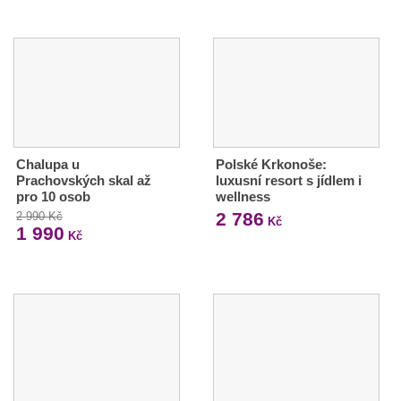
Chalupa u
Polské Krkonoše:
Prachovských skal až
luxusní resort s jídlem i
pro 10 osob
wellness
2 786
2 990 Kč
Kč
1 990
Kč