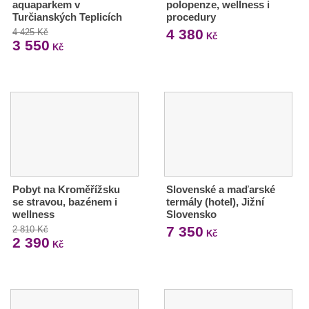
aquaparkem v
polopenze, wellness i
Turčianských Teplicích
procedury
4 380
4 425 Kč
Kč
3 550
Kč
Pobyt na Kroměřížsku
Slovenské a maďarské
se stravou, bazénem i
termály (hotel), Jižní
wellness
Slovensko
7 350
2 810 Kč
Kč
2 390
Kč