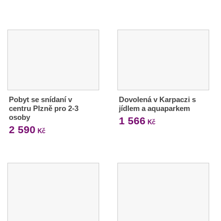
Pobyt se snídaní v
Dovolená v Karpaczi s
centru Plzně pro 2-3
jídlem a aquaparkem
osoby
1 566
Kč
2 590
Kč