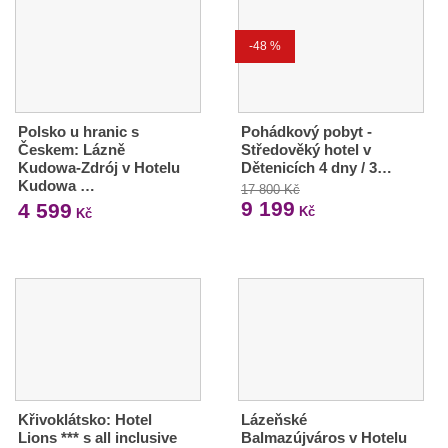
-48 %
Polsko u hranic s
Pohádkový pobyt -
Českem: Lázně
Středověký hotel v
Kudowa-Zdrój v Hotelu
Dětenicích 4 dny / 3…
Kudowa …
17 800 Kč
9 199
4 599
Kč
Kč
Křivoklátsko: Hotel
Lázeňské
Lions *** s all inclusive
Balmazújváros v Hotelu