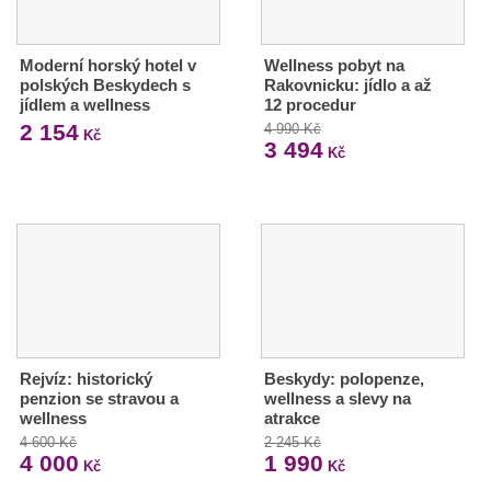
Moderní horský hotel v
Wellness pobyt na
polských Beskydech s
Rakovnicku: jídlo a až
jídlem a wellness
12 procedur
2 154
4 990 Kč
Kč
3 494
Kč
Rejvíz: historický
Beskydy: polopenze,
penzion se stravou a
wellness a slevy na
wellness
atrakce
4 600 Kč
2 245 Kč
4 000
1 990
Kč
Kč