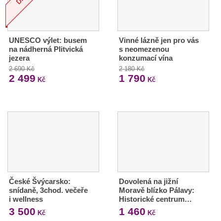
UNESCO výlet: busem
Vinné lázně jen pro vás
na nádherná Plitvická
s neomezenou
jezera
konzumací vína
2 690 Kč
2 180 Kč
2 499
1 790
Kč
Kč
České Švýcarsko:
Dovolená na jižní
snídaně, 3chod. večeře
Moravě blízko Pálavy:
i wellness
Historické centrum…
3 500
1 460
Kč
Kč