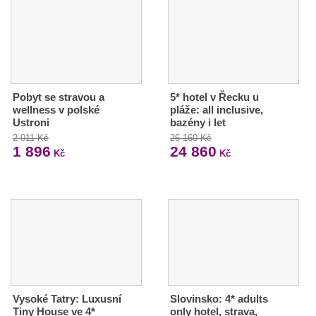
Pobyt se stravou a
5* hotel v Řecku u
wellness v polské
pláže: all inclusive,
Ustroni
bazény i let
2 011 Kč
26 160 Kč
1 896
24 860
Kč
Kč
Vysoké Tatry: Luxusní
Slovinsko: 4* adults
Tiny House ve 4*
only hotel, strava,