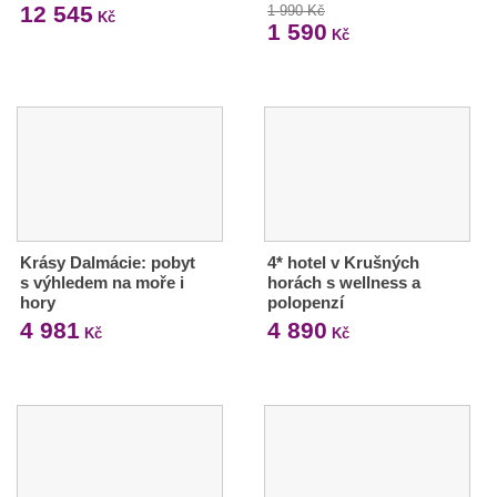
12 545
1 990 Kč
Kč
1 590
Kč
Krásy Dalmácie: pobyt
4* hotel v Krušných
s výhledem na moře i
horách s wellness a
hory
polopenzí
4 981
4 890
Kč
Kč