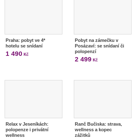
Praha: pobyt ve 4*
Pobyt na zámečku v
hotelu se snídaní
Posázaví: se snídaní či
polopenzí
1 490
Kč
2 499
Kč
Relax v Jeseníkách:
Ranč Bučiska: strava,
polopenze i privátní
wellness a kopec
wellness
zážitků