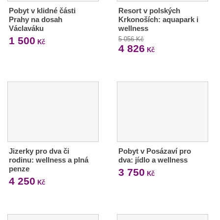
Pobyt v klidné části
Resort v polských
Prahy na dosah
Krkonoších: aquapark i
Václaváku
wellness
1 500
5 056 Kč
Kč
4 826
Kč
Jizerky pro dva či
Pobyt v Posázaví pro
rodinu: wellness a plná
dva: jídlo a wellness
penze
3 750
Kč
4 250
Kč