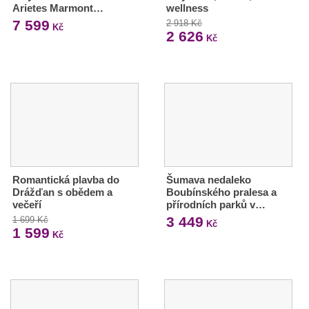
Arietes Marmont…
wellness
7 599
2 918 Kč
Kč
2 626
Kč
Romantická plavba do
Šumava nedaleko
Drážďan s obědem a
Boubínského pralesa a
večeří
přírodních parků v…
3 449
1 699 Kč
Kč
1 599
Kč