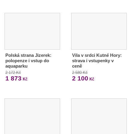
Polská strana Jizerek:
Vila v srdci Kutné Hory:
polopenze i vstup do
strava i vstupenky v
aquaparku
ceně
2 172 Kč
2 580 Kč
1 873
2 100
Kč
Kč