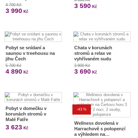
3 590
4 700 Kč
Kč
3 990
Kč
Pobyt se snídaní a
Chata v korunách
saunou v treehousu na
stromů a relax ve
jihu Čech
vyhřívaném sudu
5 700 Kč
3 800 Kč
4 890
3 690
Kč
Kč
Pobyt v domečku v
-43 %
korunách stromů v
Malé Fatře
Wellness dovolená v
3 623
Kč
Harrachově s polopenzí
a výhledem na…