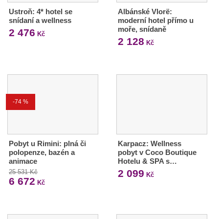
Ustroň: 4* hotel se
Albánské Vlorë:
snídaní a wellness
moderní hotel přímo u
moře, snídaně
2 476
Kč
2 128
Kč
-74 %
Pobyt u Rimini: plná či
Karpacz: Wellness
polopenze, bazén a
pobyt v Coco Boutique
animace
Hotelu & SPA s…
2 099
25 531 Kč
Kč
6 672
Kč