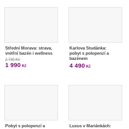
Střední Morava: strava,
Karlova Studánka:
vnitřní bazén i wellness
pobyt s polopenzí a
bazénem
2 730 Kč
1 990
4 490
Kč
Kč
Pobyt s polopenzí a
Luxus v Mariánkách: