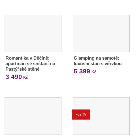
Romantika v Děčíně:
Glamping na samotě:
apartmán se snídaní na
luxusní stan s vířivkou
Pastýřské stěně
5 399
Kč
3 490
Kč
-62 %