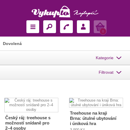
Košík
0
Dovolená
Kategorie
Filtrovat
Treehouse na kraji
Český ráj: treehouse s
Brna: útulné ubytování
možností snídaně pro
i úniková hra
2–4 osoby
3 900 Kč