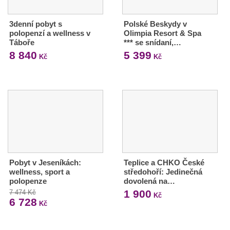
3denní pobyt s
Polské Beskydy v
polopenzí a wellness v
Olimpia Resort & Spa
Táboře
*** se snídaní,…
8 840
5 399
Kč
Kč
Pobyt v Jeseníkách:
Teplice a CHKO České
wellness, sport a
středohoří: Jedinečná
polopenze
dovolená na…
1 900
7 474 Kč
Kč
6 728
Kč