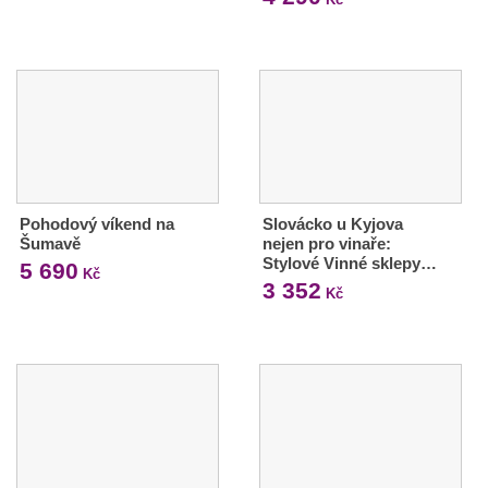
Pohodový víkend na
Slovácko u Kyjova
Šumavě
nejen pro vinaře:
Stylové Vinné sklepy…
5 690
Kč
3 352
Kč