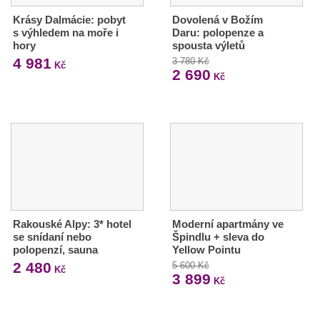
Krásy Dalmácie: pobyt
Dovolená v Božím
s výhledem na moře i
Daru: polopenze a
hory
spousta výletů
4 981
3 780 Kč
Kč
2 690
Kč
Rakouské Alpy: 3* hotel
Moderní apartmány ve
se snídaní nebo
Špindlu + sleva do
polopenzí, sauna
Yellow Pointu
2 480
5 600 Kč
Kč
3 899
Kč