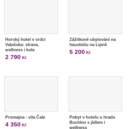
Horský hotel v srdci
Zážitkové ubytování na
Valašska: strava,
hausbótu na Lipně
wellness i kola
5 200
Kč
2 790
Kč
Promajna - vila Čale
Pobyt v hotelu u hradu
Buchlov s jídlem i
4 350
Kč
wellness