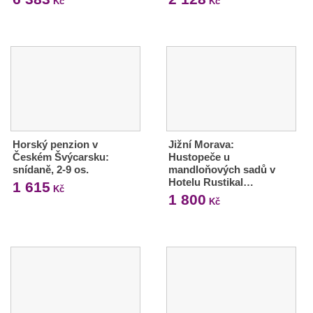
Kč
Kč
Horský penzion v
Jižní Morava:
Českém Švýcarsku:
Hustopeče u
snídaně, 2-9 os.
mandloňových sadů v
Hotelu Rustikal…
1 615
Kč
1 800
Kč