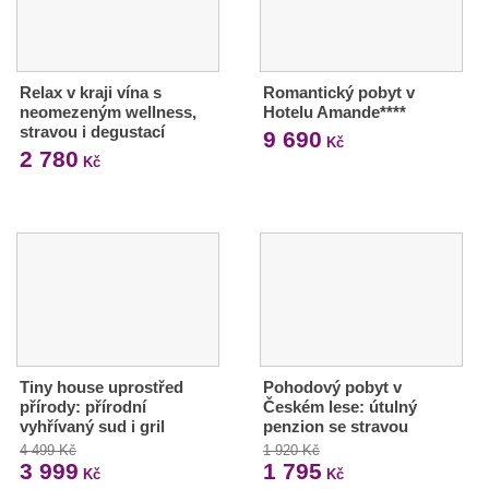
Relax v kraji vína s
Romantický pobyt v
neomezeným wellness,
Hotelu Amande****
stravou i degustací
9 690
Kč
2 780
Kč
Tiny house uprostřed
Pohodový pobyt v
přírody: přírodní
Českém lese: útulný
vyhřívaný sud i gril
penzion se stravou
4 499 Kč
1 920 Kč
3 999
1 795
Kč
Kč