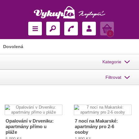
Košík
0
Dovolená
Kategorie
Filtrovat
Opalování v Drveniku:
7 nocí na Makarské:
apartmány přímo u
apartmány pro 2-6
pláže
osoby
5 990 Kč
1 890 Kč