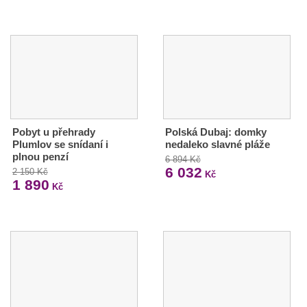
Pobyt u přehrady
Polská Dubaj: domky
Plumlov se snídaní i
nedaleko slavné pláže
plnou penzí
6 894 Kč
6 032
2 150 Kč
Kč
1 890
Kč