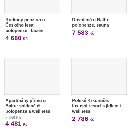
Rodinný penzion u
Dovolená u Baltu:
Českého lesa:
polopenze, sauna
polopenze i bazén
7 583
Kč
4 680
Kč
Apartmány přímo u
Polské Krkonoše:
Baltu: snídaně či
luxusní resort s jídlem i
polopenze a wellness
wellness
2 786
5 458 Kč
Kč
4 481
Kč