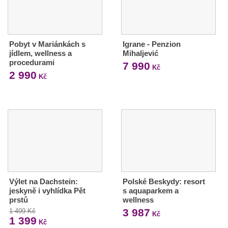
Pobyt v Mariánkách s
Igrane - Penzion
jídlem, wellness a
Mihaljević
procedurami
7 990
Kč
2 990
Kč
Výlet na Dachstein:
Polské Beskydy: resort
jeskyně i vyhlídka Pět
s aquaparkem a
prstů
wellness
3 987
1 499 Kč
Kč
1 399
Kč