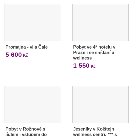
Promajna - vila Čale
Pobyt ve 4* hotelu v
Praze i se snídaní a
5 600
Kč
wellness
1 550
Kč
Pobyt v Rožnově s
Jeseníky v Kolštejn
jídlem i vstupem do
wellness centru *** s