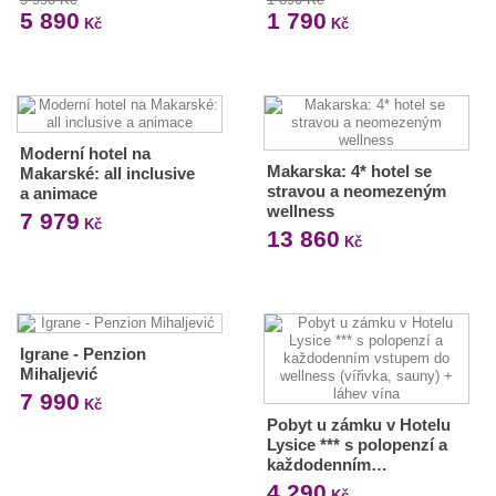
5 890
1 790
Kč
Kč
Moderní hotel na
Makarska: 4* hotel se
Makarské: all inclusive
stravou a neomezeným
a animace
wellness
7 979
Kč
13 860
Kč
Igrane - Penzion
Mihaljević
7 990
Kč
Pobyt u zámku v Hotelu
Lysice *** s polopenzí a
každodenním…
4 290
Kč