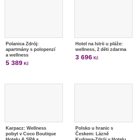
Polanica Zdrój:
Hotel na Istrii u pláže:
apartmány s polopenzí
wellness, 2 děti zdarma
a wellness
3 696
Kč
5 389
Kč
Karpacz: Wellness
Polsko u hranic s
pobyt v Coco Boutique
Českem: Lázně
Hotelu & SPA s…
Kudowa-Zdrój v Hotelu