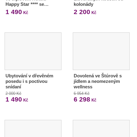
Happy Star **** se…
kolonády
1 490
2 200
Kč
Kč
Ubytování v dřevěném
Dovolená ve Štúrově s
posedu i s poctivou
jídlem a neomezeným
snídaní
wellness
2 000 Kč
6 954 Kč
1 490
6 298
Kč
Kč