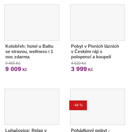
Kolobřeh: hotel u Baltu
Pobyt v Pivních lázních
se stravou, wellness i 1
v Českém ráji s
noc zdarma
polopenzí a koupelí
9 483 Kč
4 620 Kč
9 009
3 999
Kč
Kč
-48 %
Luhačovice: Relax v
Pohádkový pobyt -