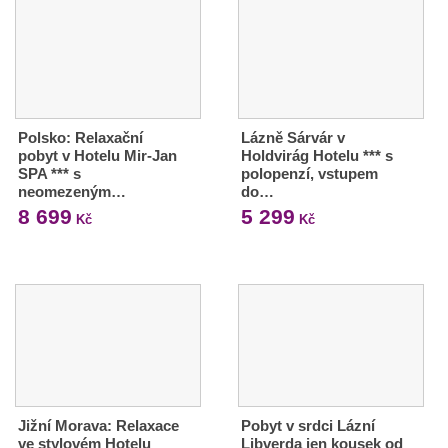
Polsko: Relaxační
Lázně Sárvár v
pobyt v Hotelu Mir-Jan
Holdvirág Hotelu *** s
SPA *** s
polopenzí, vstupem
neomezeným…
do…
8 699
5 299
Kč
Kč
Jižní Morava: Relaxace
Pobyt v srdci Lázní
ve stylovém Hotelu
Libverda jen kousek od