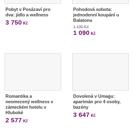
Pobyt v Posázaví pro
Pohodová sobota:
dva: jídlo a wellness
jednodenní koupání u
Balatonu
3 750
Kč
1 190 Kč
1 090
Kč
Romantika a
Dovolená v Umagu:
neomezený wellness v
apartmán pro 4 osoby,
zámeckém hotelu v
bazény
Hluboké
3 647
Kč
2 577
Kč