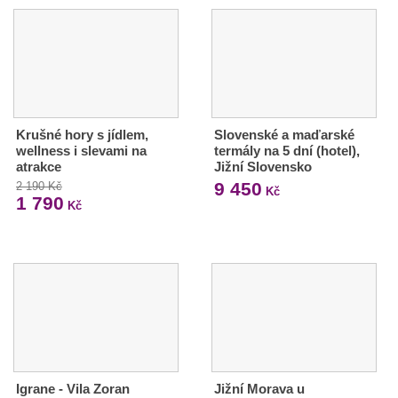
Krušné hory s jídlem,
Slovenské a maďarské
wellness i slevami na
termály na 5 dní (hotel),
atrakce
Jižní Slovensko
9 450
2 190 Kč
Kč
1 790
Kč
Igrane - Vila Zoran
Jižní Morava u