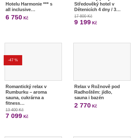
Hotelu Harmonie *** s
Středověký hotel v
all inclusive…
Dětenicích 4 dny / 3…
6 750
17 800 Kč
Kč
9 199
Kč
-47 %
Romantický relax v
Relax v Rožnově pod
Rumburku – aroma
Radhoštěm: jídlo,
sauna, cukrárna a
sauna i bazén
fitness…
2 770
Kč
13 400 Kč
7 099
Kč