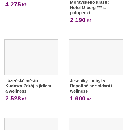
Moravského krasu:
4 275
Kč
Hotel Olberg *** s
polopenzí…
2 190
Kč
Lázeňské město
Jeseníky: pobyt v
Kudowa-Zdrój s jídlem
Rapotíně se snídaní i
a wellness
wellness
2 528
1 600
Kč
Kč