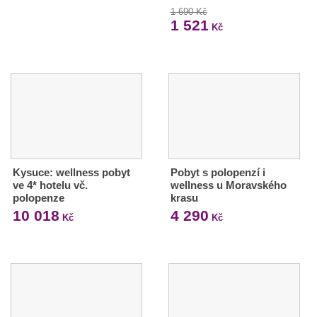
1 690 Kč
1 521
Kč
Kysuce: wellness pobyt
Pobyt s polopenzí i
ve 4* hotelu vč.
wellness u Moravského
polopenze
krasu
10 018
4 290
Kč
Kč