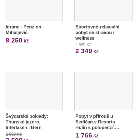
Igrane - Penzion
Sportovně-relaxační
Mihaljević
pobyt se stravou i
wellness
8 250
Kč
2 599 Kč
2 349
Kč
Švýcarské poklady:
Pobyt v přírodě u
Thunské jezero,
Sedlčan v Resortu
Interlaken i Bern
Hulín s polopenzí,…
1 766
2 990 Kč
Kč