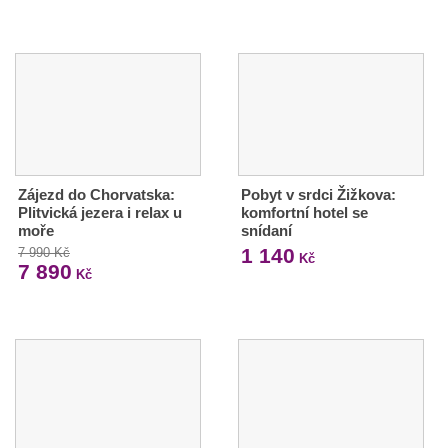
Zájezd do Chorvatska:
Pobyt v srdci Žižkova:
Plitvická jezera i relax u
komfortní hotel se
moře
snídaní
1 140
7 990 Kč
Kč
7 890
Kč