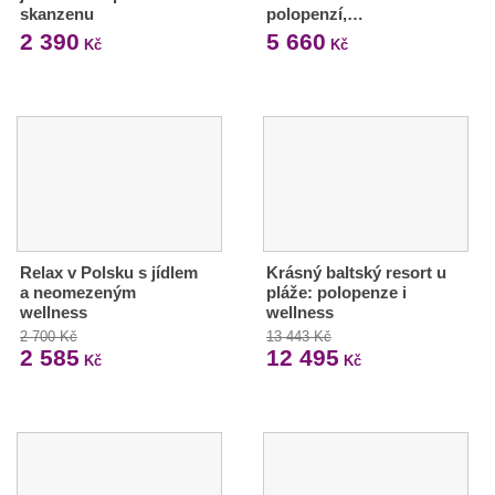
skanzenu
polopenzí,…
2 390
5 660
Kč
Kč
Relax v Polsku s jídlem
Krásný baltský resort u
a neomezeným
pláže: polopenze i
wellness
wellness
2 700 Kč
13 443 Kč
2 585
12 495
Kč
Kč