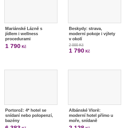
Mariánské Lázně s
Beskydy: strava,
jídlem i wellness
moderní pokoje i výlety
procedurami
v okolí
1 790
2 000 Kč
Kč
1 790
Kč
Portorož: 4* hotel se
Albánské Vlorë:
snídaní nebo polopenzí,
moderní hotel přímo u
bazény
moře, snídaně
6 383
2 128