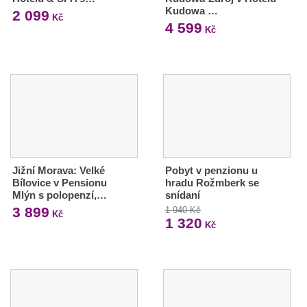
Kudowa …
2 099
Kč
4 599
Kč
Jižní Morava: Velké
Pobyt v penzionu u
Bílovice v Pensionu
hradu Rožmberk se
Mlýn s polopenzí,…
snídaní
3 899
1 940 Kč
Kč
1 320
Kč