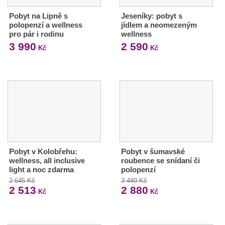
Pobyt na Lipně s
Jeseníky: pobyt s
polopenzí a wellness
jídlem a neomezeným
pro pár i rodinu
wellness
3 990
2 590
Kč
Kč
Pobyt v Kolobřehu:
Pobyt v šumavské
wellness, all inclusive
roubence se snídaní či
light a noc zdarma
polopenzí
2 645 Kč
3 440 Kč
2 513
2 880
Kč
Kč