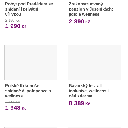
Pobyt pod Pradědem se
Zrekonstruovaný
snídaní i privátní
penzion v Jeseníkách:
vířivkou
jídlo a wellness
2 390
2 150 Kč
Kč
1 990
Kč
Polské Krkonoše:
Bavorský les: all
snídaně či polopenze a
inclusive, wellness i
wellness
děti zdarma
8 389
2 873 Kč
Kč
1 948
Kč