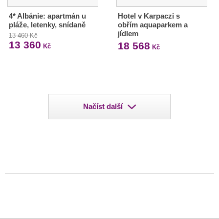
4* Albánie: apartmán u
Hotel v Karpaczi s
pláže, letenky, snídaně
obřím aquaparkem a
jídlem
13 460 Kč
13 360
18 568
Kč
Kč
Načíst další