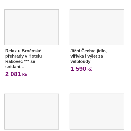
Relax u Brněnské
Jižní Čechy: jídlo,
přehrady v Hotelu
vířivka i výlet za
Rakovec *** se
velbloudy
snídaní…
1 590
Kč
2 081
Kč