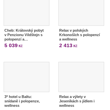
Cheb: Královský pobyt
Relax v polských
v Penzionu Vildštejn s
Krkonoších s polopenzí
polopenzí a…
a wellness
5 039
2 413
Kč
Kč
3* hotel u Baltu:
Relax a výlety v
snídaně i polopenze,
Jeseníkách s jídlem i
wellness
wellness