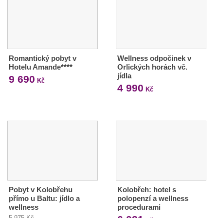
Romantický pobyt v
Wellness odpočinek v
Hotelu Amande****
Orlických horách vč.
jídla
9 690
Kč
4 990
Kč
Pobyt v Kolobřehu
Kolobřeh: hotel s
přímo u Baltu: jídlo a
polopenzí a wellness
wellness
procedurami
5 975 Kč