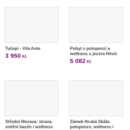
Tučepi - Vila Ante
Pobyt s polopenzí a
wellness u jezera Hévíz
3 950
Kč
5 082
Kč
Střední Morava: strava,
Zámek Hrubá Skála:
vnitřní bazén i wellness
polopenze, wellness i