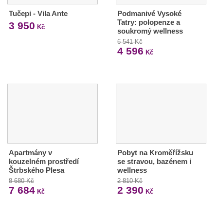
Tučepi - Vila Ante
Podmanivé Vysoké
Tatry: polopenze a
3 950
Kč
soukromý wellness
6 541 Kč
4 596
Kč
Apartmány v
Pobyt na Kroměřížsku
kouzelném prostředí
se stravou, bazénem i
Štrbského Plesa
wellness
8 680 Kč
2 810 Kč
7 684
2 390
Kč
Kč