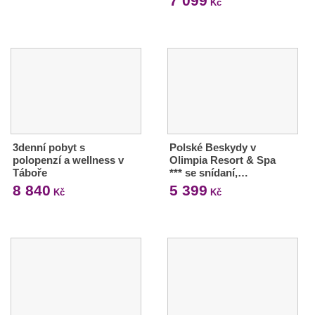
7 099
Kč
3denní pobyt s
Polské Beskydy v
polopenzí a wellness v
Olimpia Resort & Spa
Táboře
*** se snídaní,…
8 840
5 399
Kč
Kč