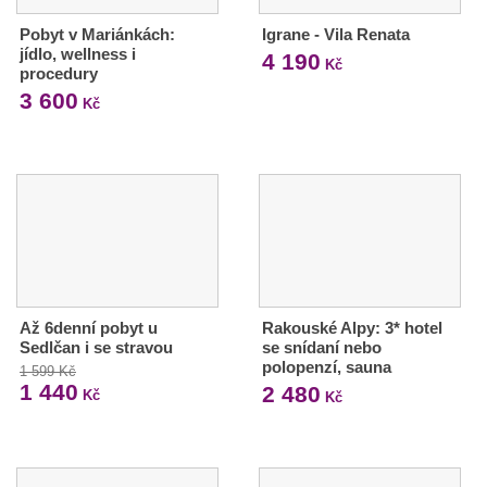
Pobyt v Mariánkách:
Igrane - Vila Renata
jídlo, wellness i
4 190
Kč
procedury
3 600
Kč
Až 6denní pobyt u
Rakouské Alpy: 3* hotel
Sedlčan i se stravou
se snídaní nebo
polopenzí, sauna
1 599 Kč
1 440
2 480
Kč
Kč