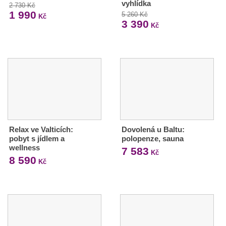
vyhlídka
2 730 Kč
1 990
5 260 Kč
Kč
3 390
Kč
Relax ve Valticích:
Dovolená u Baltu:
pobyt s jídlem a
polopenze, sauna
wellness
7 583
Kč
8 590
Kč