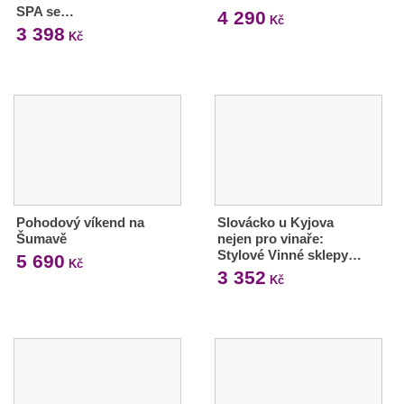
SPA se…
4 290
Kč
3 398
Kč
Pohodový víkend na
Slovácko u Kyjova
Šumavě
nejen pro vinaře:
Stylové Vinné sklepy…
5 690
Kč
3 352
Kč