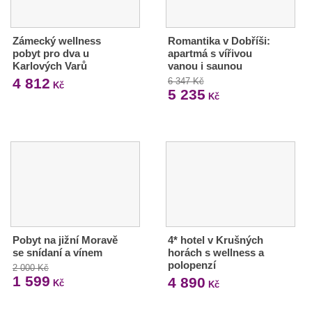
Zámecký wellness
Romantika v Dobříši:
pobyt pro dva u
apartmá s vířivou
Karlových Varů
vanou i saunou
4 812
6 347 Kč
Kč
5 235
Kč
Pobyt na jižní Moravě
4* hotel v Krušných
se snídaní a vínem
horách s wellness a
polopenzí
2 000 Kč
1 599
4 890
Kč
Kč