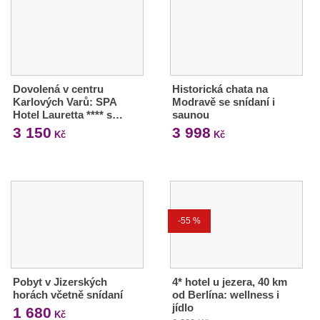
Dovolená v centru
Historická chata na
Karlových Varů: SPA
Modravě se snídaní i
Hotel Lauretta **** s…
saunou
3 150
3 998
Kč
Kč
-55 %
Pobyt v Jizerských
4* hotel u jezera, 40 km
horách včetně snídaní
od Berlína: wellness i
jídlo
1 680
Kč