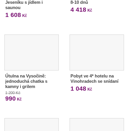
Jeseníku s jídlem i
8-10 dnů
saunou
4 418
Kč
1 608
Kč
Útulna na Vysočině:
Pobyt ve 4* hotelu na
jednoduchá chatka s
Vinohradech se snídaní
kamny i grilem
1 048
Kč
1 200 Kč
990
Kč