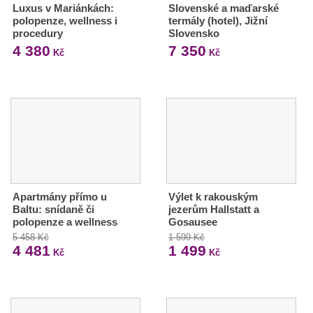
Luxus v Mariánkách:
Slovenské a maďarské
polopenze, wellness i
termály (hotel), Jižní
procedury
Slovensko
4 380
7 350
Kč
Kč
Apartmány přímo u
Výlet k rakouským
Baltu: snídaně či
jezerům Hallstatt a
polopenze a wellness
Gosausee
5 458 Kč
1 599 Kč
4 481
1 499
Kč
Kč