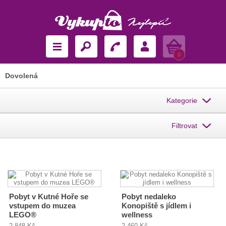
Košík
0
Dovolená
Kategorie
Filtrovat
Pobyt v Kutné Hoře se
Pobyt nedaleko
vstupem do muzea
Konopiště s jídlem i
LEGO®
wellness
2 848 Kč
2 460 Kč