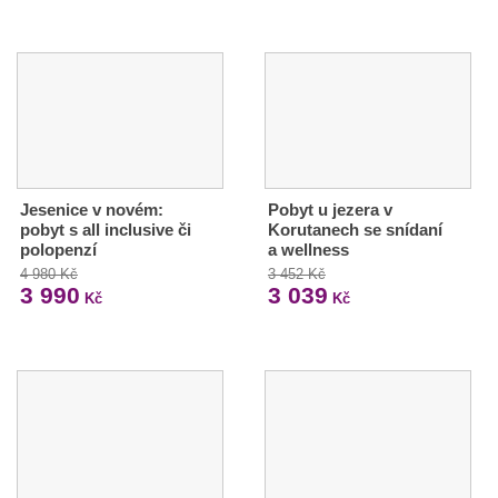
Jesenice v novém:
Pobyt u jezera v
pobyt s all inclusive či
Korutanech se snídaní
polopenzí
a wellness
4 980 Kč
3 452 Kč
3 990
3 039
Kč
Kč