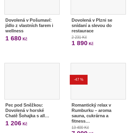
Dovolená v Pošumaví:
Dovolená v Plzni se
jídlo z vlastních farem i
snídaní a slevou do
wellness
restaurace
1 680
2 231 Kč
Kč
1 890
Kč
-47 %
Pec pod Sněžkou:
Romantický relax v
Dovolená v horské
Rumburku – aroma
Chatě Šohajka s all…
sauna, cukrárna a
fitness…
1 206
Kč
13 400 Kč