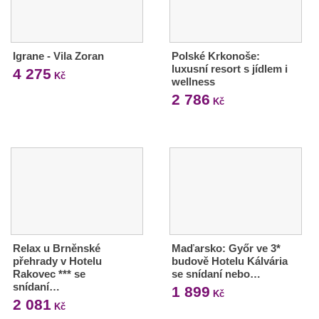
Igrane - Vila Zoran
Polské Krkonoše:
luxusní resort s jídlem i
4 275
Kč
wellness
2 786
Kč
Relax u Brněnské
Maďarsko: Győr ve 3*
přehrady v Hotelu
budově Hotelu Kálvária
Rakovec *** se
se snídaní nebo…
snídaní…
1 899
Kč
2 081
Kč