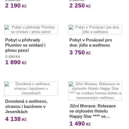
2 190
2 250
Kč
Kč
Pobyt u přehrady
Pobyt v Posázaví pro
Plumlov se snídaní i
dva: jídlo a wellness
plnou penzí
3 750
Kč
2 150 Kč
1 890
Kč
Dovolená s wellness,
Jižní Morava: Relaxace
stravou i bazénem v
ve stylovém Hotelu
Jeseníkách
Happy Star **** se…
4 138
Kč
1 490
Kč