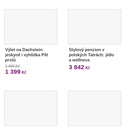
Výlet na Dachstein:
Stylový penzion v
jeskyně i vyhlídka Pět
polských Tatrách: jídlo
prstů
a wellness
3 842
1 499 Kč
Kč
1 399
Kč