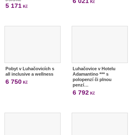
6 021
Kč
5 171
Kč
Pobyt v Luhačovicích s
Luhačovice v Hotelu
all inclusive a wellness
Adamantino *** s
polopenzí či plnou
6 750
Kč
penzí…
6 792
Kč