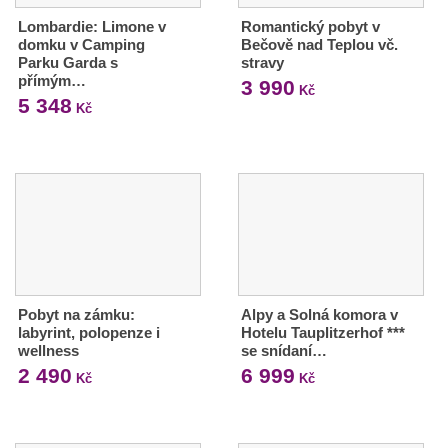
Lombardie: Limone v
Romantický pobyt v
domku v Camping
Bečově nad Teplou vč.
Parku Garda s
stravy
přímým…
3 990
Kč
5 348
Kč
Pobyt na zámku:
Alpy a Solná komora v
labyrint, polopenze i
Hotelu Tauplitzerhof ***
wellness
se snídaní…
2 490
6 999
Kč
Kč