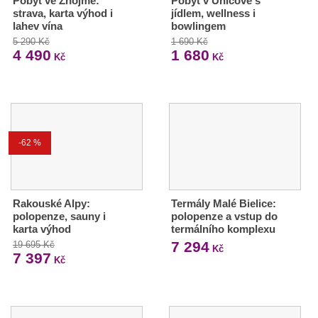
Pobyt ve Znojmě:
Pobyt v Uničově s
strava, karta výhod i
jídlem, wellness i
lahev vína
bowlingem
5 290 Kč
1 690 Kč
4 490
1 680
Kč
Kč
-62 %
Rakouské Alpy:
Termály Malé Bielice:
polopenze, sauny i
polopenze a vstup do
karta výhod
termálního komplexu
7 294
19 695 Kč
Kč
7 397
Kč