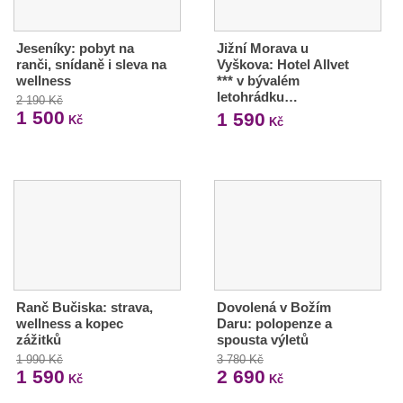
Jeseníky: pobyt na
Jižní Morava u
ranči, snídaně i sleva na
Vyškova: Hotel Allvet
wellness
*** v bývalém
letohrádku…
2 190 Kč
1 500
1 590
Kč
Kč
Ranč Bučiska: strava,
Dovolená v Božím
wellness a kopec
Daru: polopenze a
zážitků
spousta výletů
1 990 Kč
3 780 Kč
1 590
2 690
Kč
Kč