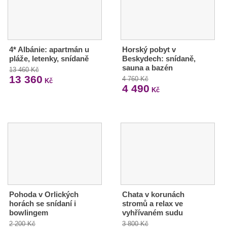
4* Albánie: apartmán u
Horský pobyt v
pláže, letenky, snídaně
Beskydech: snídaně,
sauna a bazén
13 460 Kč
13 360
4 760 Kč
Kč
4 490
Kč
Pohoda v Orlických
Chata v korunách
horách se snídaní i
stromů a relax ve
bowlingem
vyhřívaném sudu
2 200 Kč
3 800 Kč