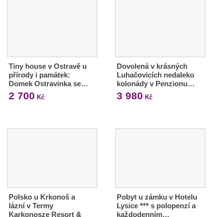
Tiny house v Ostravě u
Dovolená v krásných
přírody i památek:
Luhačovicích nedaleko
Domek Ostravinka se…
kolonády v Penzionu…
2 700
3 980
Kč
Kč
Polsko u Krkonoš a
Pobyt u zámku v Hotelu
lázní v Termy
Lysice *** s polopenzí a
Karkonosze Resort &
každodenním…