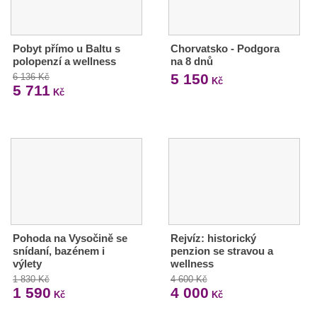
Pobyt přímo u Baltu s
Chorvatsko - Podgora
polopenzí a wellness
na 8 dnů
5 150
6 136 Kč
Kč
5 711
Kč
Pohoda na Vysočině se
Rejvíz: historický
snídaní, bazénem i
penzion se stravou a
výlety
wellness
1 830 Kč
4 600 Kč
1 590
4 000
Kč
Kč