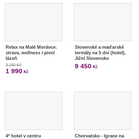
Relax na Malé Morávce:
Slovenské a maďarské
strava, wellness i pivní
termály na 5 dní (hotel),
lázeň
Jižní Slovensko
9 450
3 290 Kč
Kč
1 990
Kč
4* hotel v centru
Chorvatsko - Igrane na