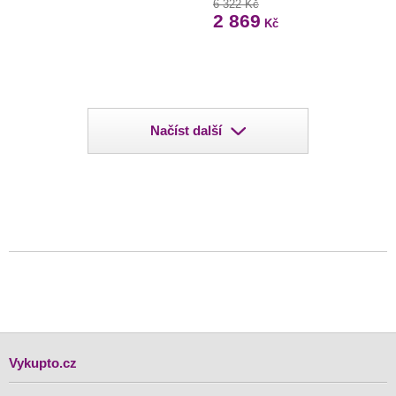
6 322 Kč
2 869
Kč
Načíst další
Vykupto.cz