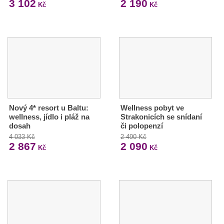
3 102
2 190
Kč
Kč
Nový 4* resort u Baltu:
Wellness pobyt ve
wellness, jídlo i pláž na
Strakonicích se snídaní
dosah
či polopenzí
4 033 Kč
2 490 Kč
2 867
2 090
Kč
Kč