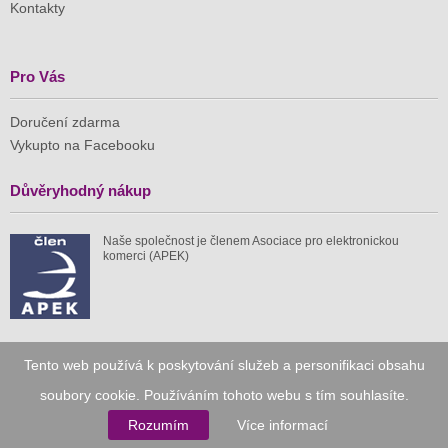
Kontakty
Pro Vás
Doručení zdarma
Vykupto na Facebooku
Důvěryhodný nákup
Naše společnost je členem Asociace pro elektronickou
komerci (APEK)
Již od roku 2010
Tento web používá k poskytování služeb a personifikaci obsahu
soubory cookie. Používáním tohoto webu s tím souhlasíte.
59 tis.
1 511 mil.
Rozumím
Více informací
spuštěných nabídek
ušetřeno nákupy