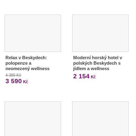
Relax v Beskydech:
Moderní horský hotel v
polopenze a
polských Beskydech s
neomezený wellness
jídlem a wellness
2 154
4 380 Kč
Kč
3 590
Kč