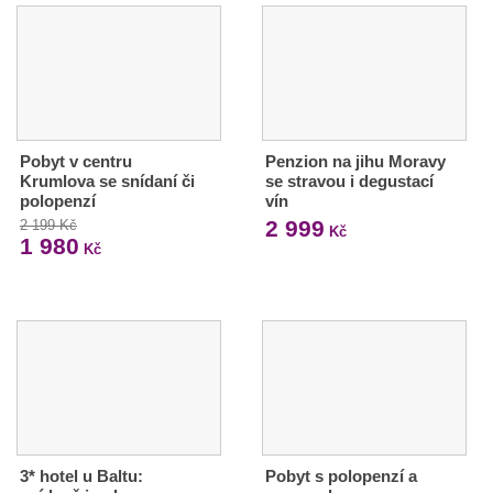
Pobyt v centru
Penzion na jihu Moravy
Krumlova se snídaní či
se stravou i degustací
polopenzí
vín
2 999
2 199 Kč
Kč
1 980
Kč
3* hotel u Baltu:
Pobyt s polopenzí a