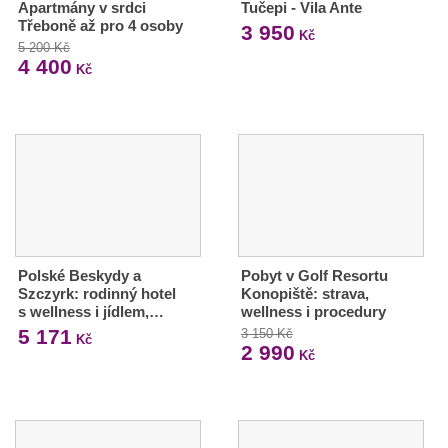
Apartmány v srdci
Tučepi - Vila Ante
Třeboně až pro 4 osoby
3 950
Kč
5 200 Kč
4 400
Kč
Polské Beskydy a
Pobyt v Golf Resortu
Szczyrk: rodinný hotel
Konopiště: strava,
s wellness i jídlem,…
wellness i procedury
5 171
3 150 Kč
Kč
2 990
Kč