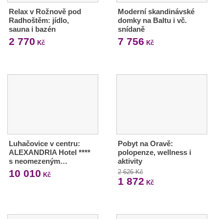
Relax v Rožnově pod
Moderní skandinávské
Radhoštěm: jídlo,
domky na Baltu i vč.
sauna i bazén
snídaně
2 770
7 756
Kč
Kč
Luhačovice v centru:
Pobyt na Oravě:
ALEXANDRIA Hotel ****
polopenze, wellness i
s neomezeným…
aktivity
10 010
2 626 Kč
Kč
1 872
Kč