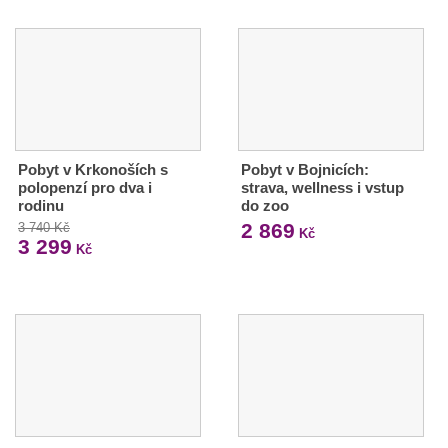
Pobyt v Krkonoších s
Pobyt v Bojnicích:
polopenzí pro dva i
strava, wellness i vstup
rodinu
do zoo
2 869
3 740 Kč
Kč
3 299
Kč