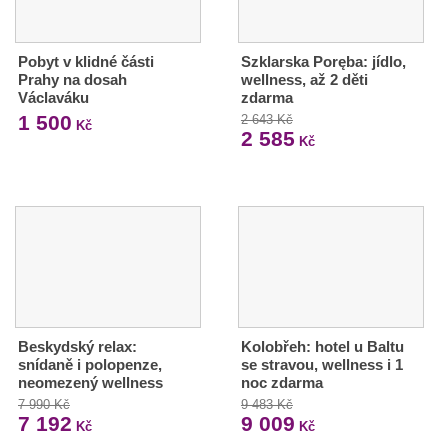
Pobyt v klidné části
Szklarska Poręba: jídlo,
Prahy na dosah
wellness, až 2 děti
Václaváku
zdarma
1 500
2 643 Kč
Kč
2 585
Kč
Beskydský relax:
Kolobřeh: hotel u Baltu
snídaně i polopenze,
se stravou, wellness i 1
neomezený wellness
noc zdarma
7 990 Kč
9 483 Kč
7 192
9 009
Kč
Kč