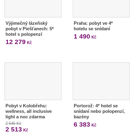
Výjimečný lázeňský
Praha: pobyt ve 4*
pobyt v Piešťanech: 5*
hotelu se snídaní
hotel s polopenzí
1 490
Kč
12 279
Kč
Pobyt v Kolobřehu:
Portorož: 4* hotel se
wellness, all inclusive
snídaní nebo polopenzí,
light a noc zdarma
bazény
6 383
2 645 Kč
Kč
2 513
Kč