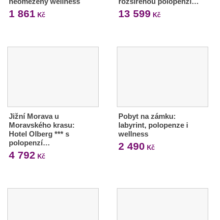
neomezený wellness
rozšířenou polopenzí…
1 861
13 599
Kč
Kč
Jižní Morava u
Pobyt na zámku:
Moravského krasu:
labyrint, polopenze i
Hotel Olberg *** s
wellness
polopenzí…
2 490
Kč
4 792
Kč