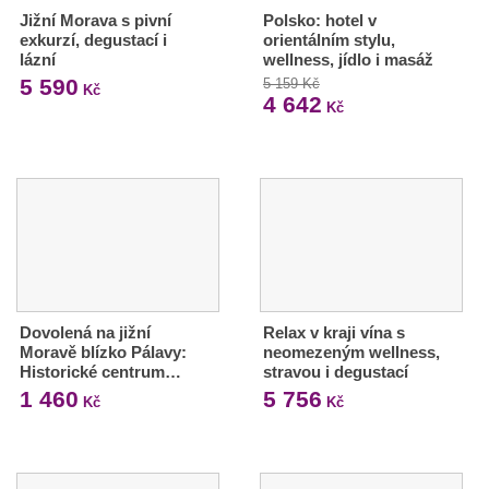
Jižní Morava s pivní
Polsko: hotel v
exkurzí, degustací i
orientálním stylu,
lázní
wellness, jídlo i masáž
5 590
5 159 Kč
Kč
4 642
Kč
Dovolená na jižní
Relax v kraji vína s
Moravě blízko Pálavy:
neomezeným wellness,
Historické centrum…
stravou i degustací
1 460
5 756
Kč
Kč