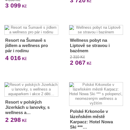
3 720
Kč
3 099
Kč
Resort na Šumavě s
Wellness pobyt na
jídlem a wellness pro
Liptově se stravou i
pár i rodinu
bazénem
4 016
2 310 Kč
Kč
2 067
Kč
Resort v polských
Jizerkách u lanovky, s
Polské Krkonoše v
wellness a…
lázeňském městě
2 298
Kč
Karpacz: Hotel Nowa
Ski ***…