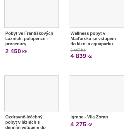
Pobyt ve Františkových
Wellness pobyt v
Lázních: polopenze i
Maďarsku se vstupem
procedury
do lázní a aquaparku
2 450
5 447 Kč
Kč
4 839
Kč
Ozdravně-léčebný
Igrane - Vila Zoran
pobyt v lázních s
4 275
Kč
denním vstupem do