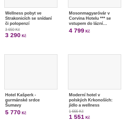
Wellness pobyt ve
Mosonmagyaróvár v
Strakonicích se snídaní
Corvina Hotelu *** se
či polopenzí
vstupem do lázní…
4 799
3 650 Kč
Kč
3 290
Kč
Hotel Kašperk -
Moderní hotel v
gurmánské srdce
polských Krkonoších:
Šumavy
jídlo a wellness
5 770
1 666 Kč
Kč
1 551
Kč