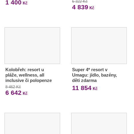
1 400
6 322 Kč
Kč
4 839
Kč
Kolobřeh: resort u
Super 4* resort v
pláže, wellness, all
Umagu: jídlo, bazény,
inclusive či polopenze
děti zdarma
11 854
8 462 Kč
Kč
6 642
Kč