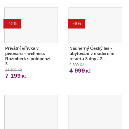
-49 %
-46 %
Privátní vířivka v
Nádherný Český les -
pivovaru – wellness
ubytování v moderním
Rožmberk s polopenzí
resortu 3 dny / 2…
3…
9 300 Kč
4 999
14 100 Kč
Kč
7 199
Kč