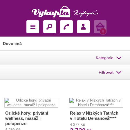
Košík
0
Dovolená
Kategorie
Filtrovat
Orlické hory: privátní
Relax v Nízkých Tatrách
wellness, masáž i
v Hotelu Demänová****
polopenze
4 377 Kč
4 280 Kč