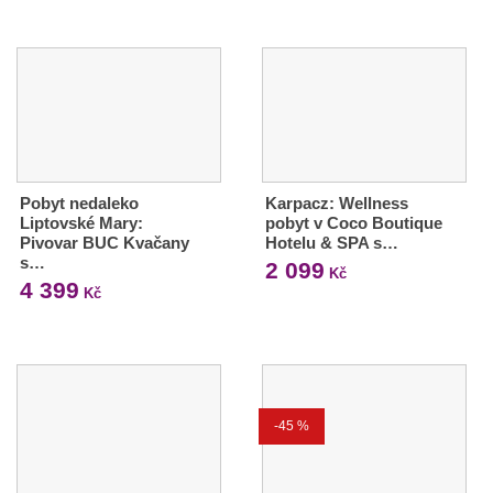
Pobyt nedaleko
Karpacz: Wellness
Liptovské Mary:
pobyt v Coco Boutique
Pivovar BUC Kvačany
Hotelu & SPA s…
s…
2 099
Kč
4 399
Kč
-45 %