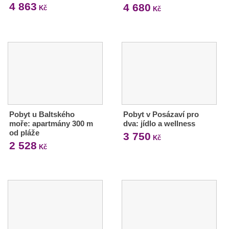
4 863
4 680
Kč
Kč
Pobyt u Baltského
Pobyt v Posázaví pro
moře: apartmány 300 m
dva: jídlo a wellness
od pláže
3 750
Kč
2 528
Kč