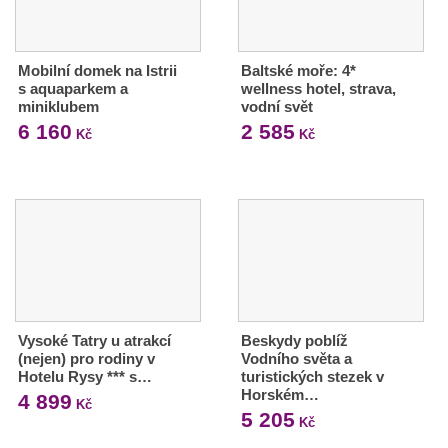
Mobilní domek na Istrii
Baltské moře: 4*
s aquaparkem a
wellness hotel, strava,
miniklubem
vodní svět
6 160
2 585
Kč
Kč
Vysoké Tatry u atrakcí
Beskydy poblíž
(nejen) pro rodiny v
Vodního světa a
Hotelu Rysy *** s…
turistických stezek v
Horském…
4 899
Kč
5 205
Kč