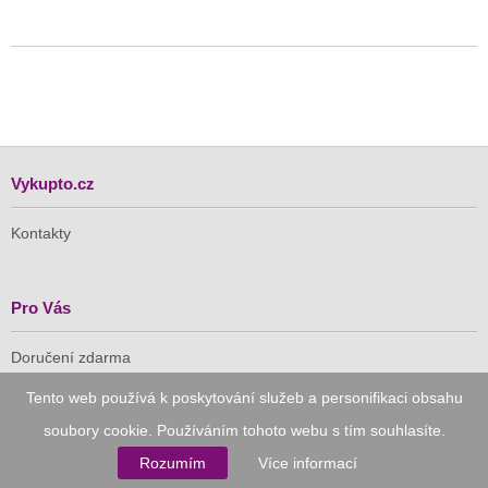
Vykupto.cz
Kontakty
Pro Vás
Doručení zdarma
Vykupto na Facebooku
Tento web používá k poskytování služeb a personifikaci obsahu
soubory cookie. Používáním tohoto webu s tím souhlasíte.
Důvěryhodný nákup
Rozumím
Více informací
Naše společnost je členem Asociace pro elektronickou