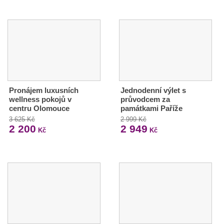
Pronájem luxusních
Jednodenní výlet s
wellness pokojů v
průvodcem za
centru Olomouce
památkami Paříže
3 625 Kč
2 999 Kč
2 200
2 949
Kč
Kč