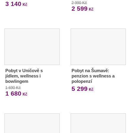
3 140
2 990 Kč
Kč
2 599
Kč
Pobyt v Uničově s
Pobyt na Šumavě:
jídlem, wellness i
penzion s wellness a
bowlingem
polopenzí
5 299
1 690 Kč
Kč
1 680
Kč