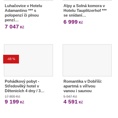
Luhačovice v Hotelu
Alpy a Solná komora v
Adamantino *** s
Hotelu Tauplitzerhof ***
polopenzí či plnou
se snídaní…
penzí…
6 999
Kč
7 047
Kč
-48 %
Pohádkový pobyt -
Romantika v Dobříši:
Středověký hotel v
apartmá s vířivou
Dětenicích 4 dny / 3…
vanou i saunou
17 800 Kč
5 947 Kč
9 199
4 591
Kč
Kč