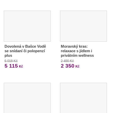
Dovolená v Bašce Vodě
Moravský kras:
se snídaní či polopenzí
relaxace s jídlem i
plus
privátním wellness
6 018 Kč
2 490 Kč
5 115
2 350
Kč
Kč