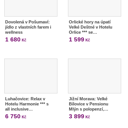
Dovolená v Pošumaví:
Orlické hory na úpatí
jídlo z vlastních farem i
Velké Deštné v Hotelu
wellness
Orlice *** se…
1 680
1 599
Kč
Kč
Luhačovice: Relax v
Jižní Morava: Velké
Hotelu Harmonie *** s
Bílovice v Pensionu
all inclusive…
Mlýn s polopenzí,…
6 750
3 899
Kč
Kč