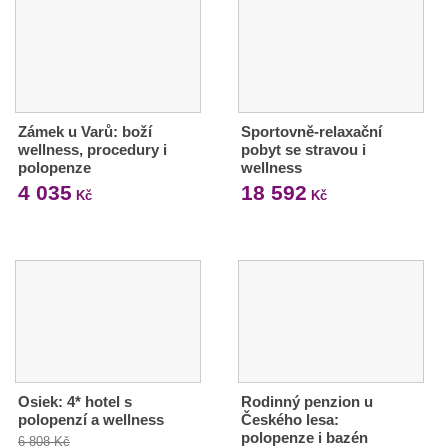
Zámek u Varů: boží
Sportovně-relaxační
wellness, procedury i
pobyt se stravou i
polopenze
wellness
4 035
18 592
Kč
Kč
Osiek: 4* hotel s
Rodinný penzion u
polopenzí a wellness
Českého lesa:
polopenze i bazén
6 808 Kč