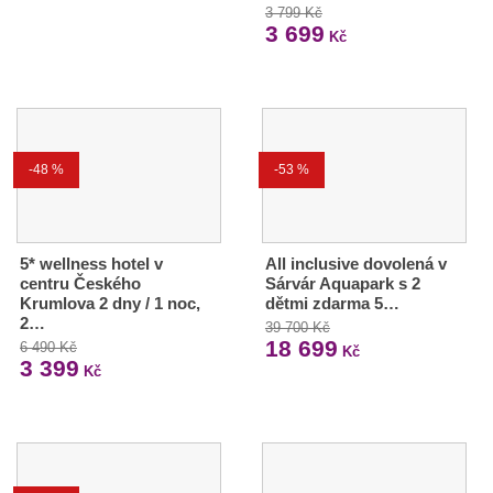
3 799 Kč
3 699
Kč
-48 %
-53 %
5* wellness hotel v
All inclusive dovolená v
centru Českého
Sárvár Aquapark s 2
Krumlova 2 dny / 1 noc,
dětmi zdarma 5…
2…
39 700 Kč
18 699
6 490 Kč
Kč
3 399
Kč