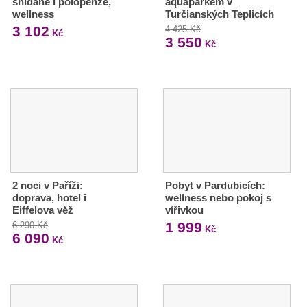
snídaně i polopenze,
aquaparkem v
wellness
Turčianských Teplicích
3 102
4 425 Kč
Kč
3 550
Kč
2 noci v Paříži:
Pobyt v Pardubicích:
doprava, hotel i
wellness nebo pokoj s
Eiffelova věž
vířivkou
1 999
6 290 Kč
Kč
6 090
Kč