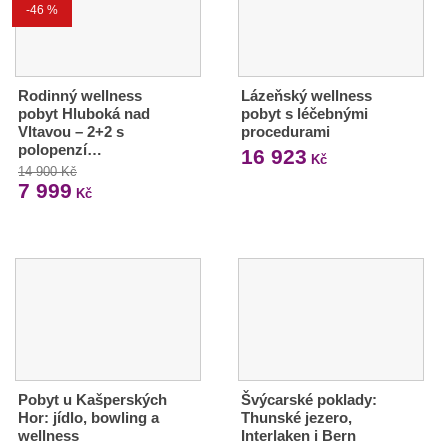
-46 %
Rodinný wellness
Lázeňský wellness
pobyt Hluboká nad
pobyt s léčebnými
Vltavou – 2+2 s
procedurami
polopenzí…
16 923
Kč
14 900 Kč
7 999
Kč
Pobyt u Kašperských
Švýcarské poklady:
Hor: jídlo, bowling a
Thunské jezero,
wellness
Interlaken i Bern