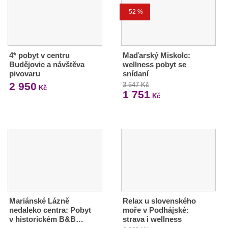
-52 %
4* pobyt v centru
Maďarský Miskolc:
Budějovic a návštěva
wellness pobyt se
pivovaru
snídaní
2 950
3 647 Kč
Kč
1 751
Kč
Mariánské Lázně
Relax u slovenského
nedaleko centra: Pobyt
moře v Podhájské:
v historickém B&B…
strava i wellness