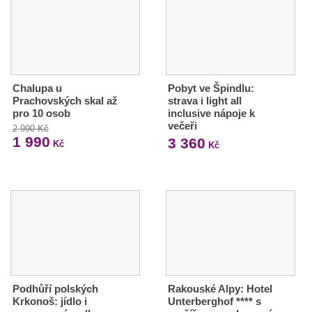
Chalupa u
Pobyt ve Špindlu:
Prachovských skal až
strava i light all
pro 10 osob
inclusive nápoje k
večeři
2 990 Kč
1 990
3 360
Kč
Kč
Podhůří polských
Rakouské Alpy: Hotel
Krkonoš: jídlo i
Unterberghof **** s