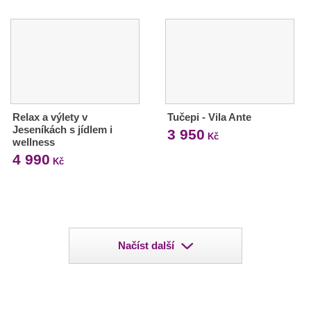
Relax a výlety v
Tučepi - Vila Ante
Jeseníkách s jídlem i
3 950
Kč
wellness
4 990
Kč
Načíst další