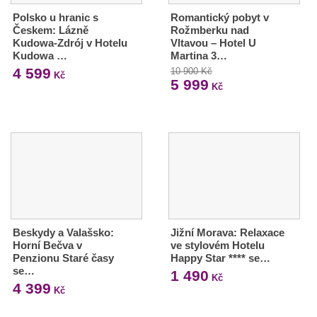
Polsko u hranic s
Romantický pobyt v
Českem: Lázně
Rožmberku nad
Kudowa-Zdrój v Hotelu
Vltavou – Hotel U
Kudowa …
Martina 3…
4 599
10 900 Kč
Kč
5 999
Kč
Beskydy a Valašsko:
Jižní Morava: Relaxace
Horní Bečva v
ve stylovém Hotelu
Penzionu Staré časy
Happy Star **** se…
se…
1 490
Kč
4 399
Kč