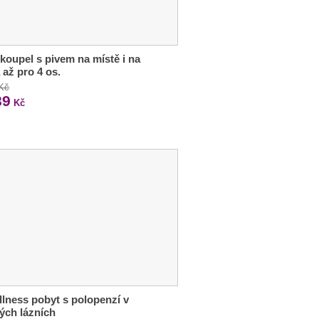
 koupel s pivem na místě i na
až pro 4 os.
 Kč
89
Kč
llness pobyt s polopenzí v
ých lázních