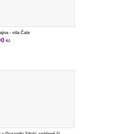
jna - vila Čale
00
Kč
 v Duszniki Zdrój: snídaně či