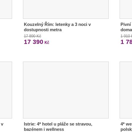
Kouzelný Řím: letenky a 3 noci v
Pivní
dostupnosti metra
doma 
17 890 Kč
1 910
17 390
1 7
Kč
 v
Istrie: 4* hotel u pláže se stravou,
4* we
bazénem i wellness
polsk