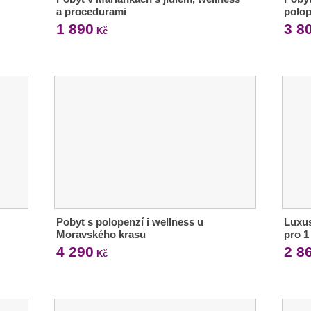
a procedurami
polo
1 890
3 8
Kč
Pobyt s polopenzí i wellness u
Luxus
Moravského krasu
pro 1 
4 290
2 8
Kč