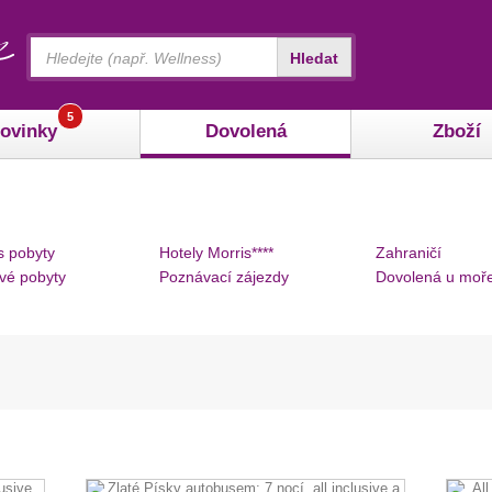
Vyhledávání
Hledat
5
ovinky
Dovolená
Zboží
s pobyty
Hotely Morris****
Zahraničí
vé pobyty
Poznávací zájezdy
Dovolená u moř