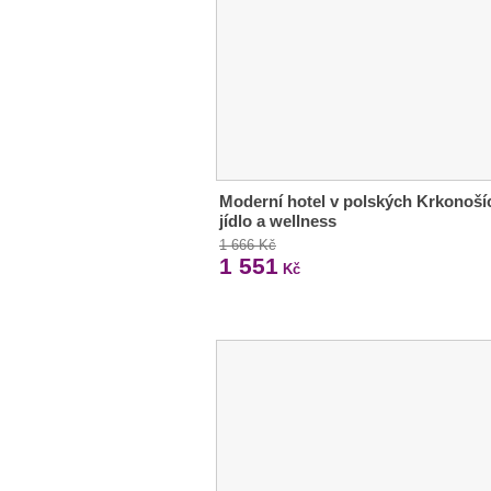
Moderní hotel v polských Krkonoší
jídlo a wellness
1 666 Kč
1 551
Kč