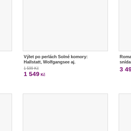
Výlet po perlách Solné komory:
Roman
Hallstatt, Wolfgangsee aj.
snída
3 4
1 599 Kč
1 549
Kč