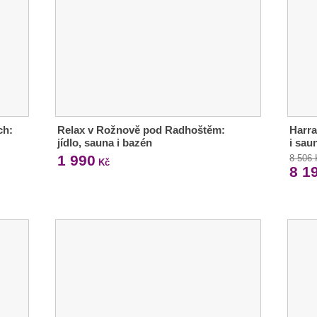
ch:
Relax v Rožnově pod Radhoštěm:
Harra
jídlo, sauna i bazén
i sau
1 990
8 506
Kč
8 1