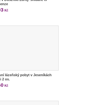
penze
03
Kč
ní lázeňský pobyt v Jeseníkách
i 2 os.
60
Kč