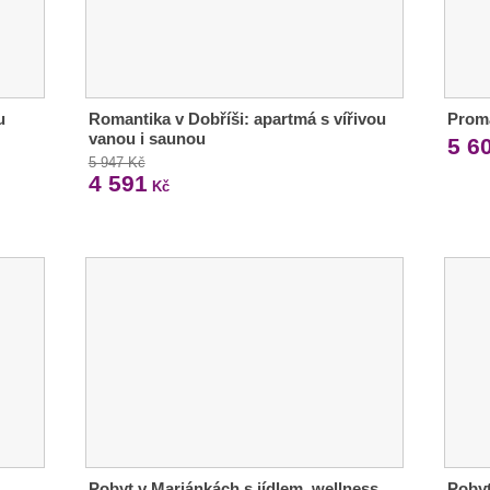
u
Romantika v Dobříši: apartmá s vířivou
Proma
vanou i saunou
5 6
5 947 Kč
4 591
Kč
Pobyt v Mariánkách s jídlem, wellness
Pobyt