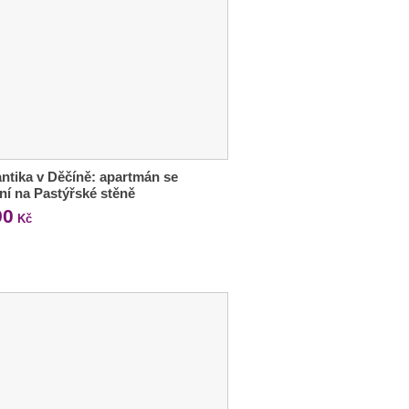
tika v Děčíně: apartmán se
ní na Pastýřské stěně
90
Kč