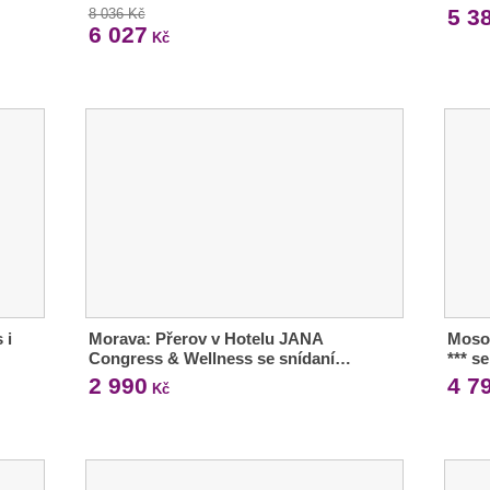
5 3
8 036 Kč
6 027
Kč
 i
Morava: Přerov v Hotelu JANA
Moso
Congress & Wellness se snídaní…
*** s
2 990
4 7
Kč