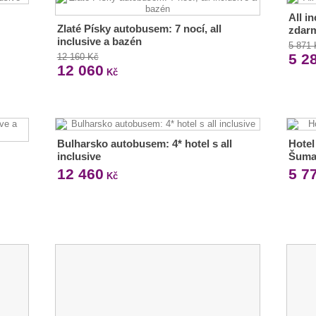
All i
Zlaté Písky autobusem: 7 nocí, all
zdar
inclusive a bazén
5 871
5 2
12 160 Kč
12 060
Kč
Bulharsko autobusem: 4* hotel s all
Hotel
inclusive
Šuma
12 460
5 7
Kč