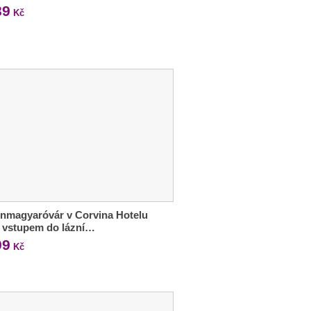
89
Kč
nmagyaróvár v Corvina Hotelu
e vstupem do lázní…
99
Kč