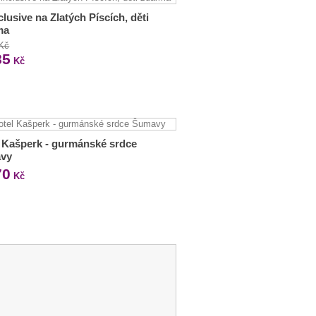
nclusive na Zlatých Píscích, děti
ma
 Kč
85
Kč
 Kašperk - gurmánské srdce
vy
70
Kč