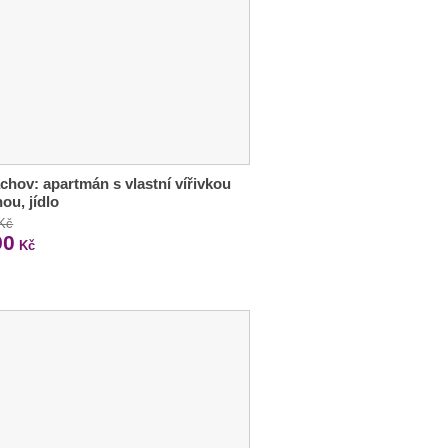
chov: apartmán s vlastní vířivkou
nou, jídlo
 Kč
90
Kč