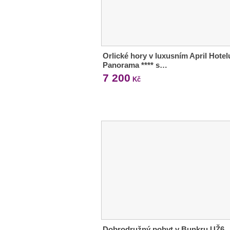
Orlické hory v luxusním April Hotel
Panorama **** s…
7 200
Kč
Dobrodružný pobyt v Bunkru UŽ6