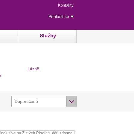
Menu
Kontakty
rychlého
Uživatelské
přístupu
Přihlásit se
menu
Služby
Lázně
e
Doporučené