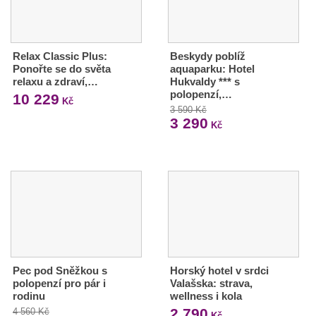
Relax Classic Plus:
Beskydy poblíž
Ponořte se do světa
aquaparku: Hotel
relaxu a zdraví,…
Hukvaldy *** s
polopenzí,…
10 229
Kč
3 590 Kč
3 290
Kč
Pec pod Sněžkou s
Horský hotel v srdci
polopenzí pro pár i
Valašska: strava,
rodinu
wellness i kola
2 790
4 560 Kč
Kč