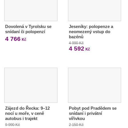
Dovolená v Tyrolsku se
Jeseníky: polopenze a
snídaní či polopenzí
neomezený vstup do
bazénů
4 766
Kč
4 990 Kč
4 592
Kč
Zájezd do Řecka: 9–12
Pobyt pod Pradědem se
nocí u moře, v ceně
snídaní i privátní
autobus i trajekt
vířivkou
9 990 Kč
2 150 Kč