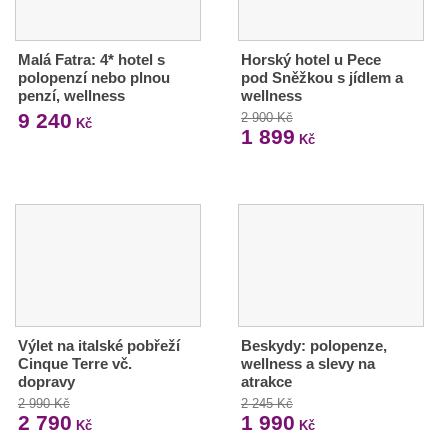
Malá Fatra: 4* hotel s
Horský hotel u Pece
polopenzí nebo plnou
pod Sněžkou s jídlem a
penzí, wellness
wellness
9 240
2 900 Kč
Kč
1 899
Kč
Výlet na italské pobřeží
Beskydy: polopenze,
Cinque Terre vč.
wellness a slevy na
dopravy
atrakce
2 990 Kč
2 245 Kč
2 790
1 990
Kč
Kč