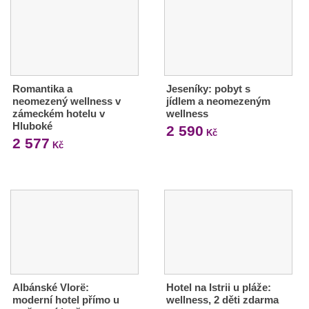
Romantika a
Jeseníky: pobyt s
neomezený wellness v
jídlem a neomezeným
zámeckém hotelu v
wellness
Hluboké
2 590
Kč
2 577
Kč
Albánské Vlorë:
Hotel na Istrii u pláže:
moderní hotel přímo u
wellness, 2 děti zdarma