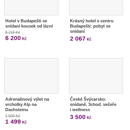
Hotel v Budapešti se
Krásný hotel v centru
snídaní kousek od lázní
Budapešti: pobyt se
snídaní
8 218 Kč
6 200
2 067
Kč
Kč
Adrenalinový výlet na
České Švýcarsko:
vrcholky Alp na
snídaně, 3chod. večeře
Dachsteinu
i wellness
3 500
1 599 Kč
Kč
1 499
Kč