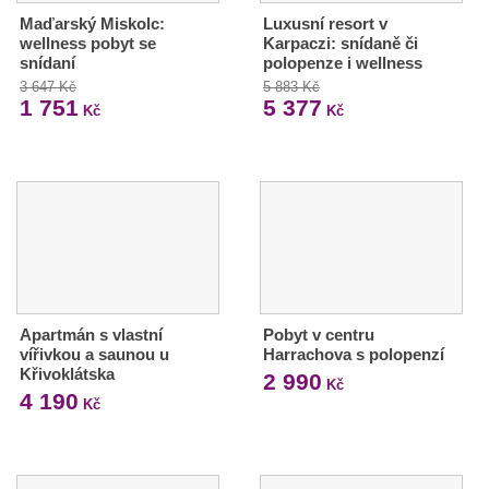
Maďarský Miskolc:
Luxusní resort v
wellness pobyt se
Karpaczi: snídaně či
snídaní
polopenze i wellness
3 647 Kč
5 883 Kč
1 751
5 377
Kč
Kč
Apartmán s vlastní
Pobyt v centru
vířivkou a saunou u
Harrachova s polopenzí
Křivoklátska
2 990
Kč
4 190
Kč