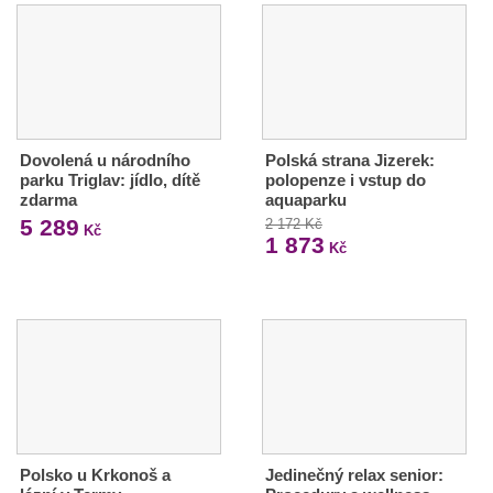
Dovolená u národního
Polská strana Jizerek:
parku Triglav: jídlo, dítě
polopenze i vstup do
zdarma
aquaparku
5 289
2 172 Kč
Kč
1 873
Kč
Polsko u Krkonoš a
Jedinečný relax senior: