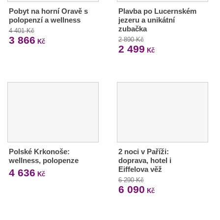
Pobyt na horní Oravě s
Plavba po Lucernském
polopenzí a wellness
jezeru a unikátní
zubačka
4 401 Kč
3 866
2 890 Kč
Kč
2 499
Kč
Polské Krkonoše:
2 noci v Paříži:
wellness, polopenze
doprava, hotel i
Eiffelova věž
4 636
Kč
6 290 Kč
6 090
Kč