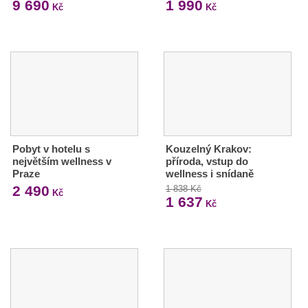
9 690
1 990
Kč
Kč
Pobyt v hotelu s
Kouzelný Krakov:
největším wellness v
příroda, vstup do
Praze
wellness i snídaně
2 490
1 838 Kč
Kč
1 637
Kč