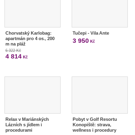
Chorvatský Karlobag:
Tučepi - Vila Ante
apartmán pro 4 os., 200
3 950
Kč
m na pláž
6 322 Kč
4 814
Kč
Relax v Mariánských
Pobyt v Golf Resortu
Lázních s jídlem i
Konopiště: strava,
procedurami
wellness i procedury