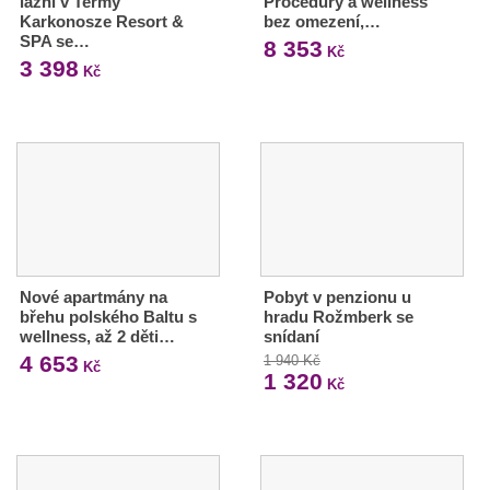
lázní v Termy
Procedury a wellness
Karkonosze Resort &
bez omezení,…
SPA se…
8 353
Kč
3 398
Kč
Nové apartmány na
Pobyt v penzionu u
břehu polského Baltu s
hradu Rožmberk se
wellness, až 2 děti…
snídaní
4 653
1 940 Kč
Kč
1 320
Kč