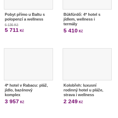
Pobyt přímo u Baltu s
Bükfürdő: 4* hotel s
polopenzí a wellness
jídlem, wellness i
termály
6 136 Kč
5 711
5 410
Kč
Kč
4* hotel v Rabacu: pláž,
Kolobřeh: luxusní
jídlo, bazénový
rodinný hotel u pláže,
komplex
strava i wellness
3 957
2 249
Kč
Kč