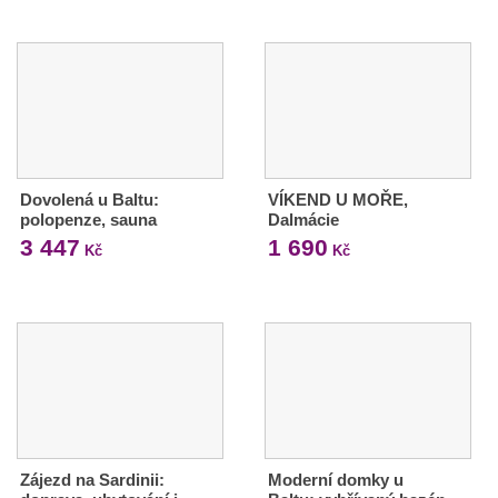
Dovolená u Baltu:
VÍKEND U MOŘE,
polopenze, sauna
Dalmácie
3 447
1 690
Kč
Kč
Zájezd na Sardinii:
Moderní domky u