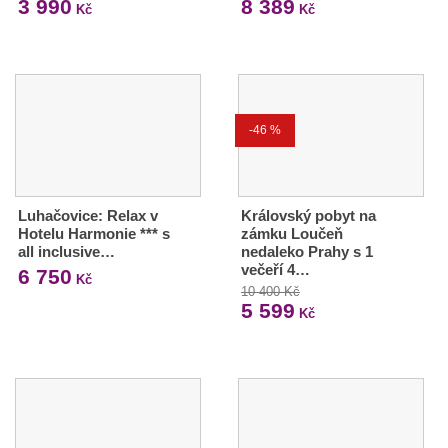
3 990
8 389
Kč
Kč
-46 %
Luhačovice: Relax v
Královský pobyt na
Hotelu Harmonie *** s
zámku Loučeň
all inclusive…
nedaleko Prahy s 1
večeří 4…
6 750
Kč
10 400 Kč
5 599
Kč