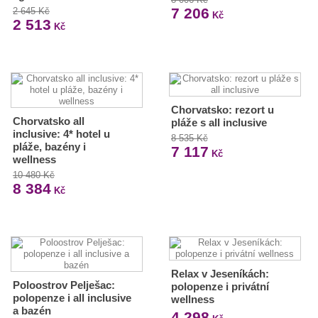
7 206
2 645 Kč
Kč
2 513
Kč
Chorvatsko: rezort u
Chorvatsko all
pláže s all inclusive
inclusive: 4* hotel u
8 535 Kč
pláže, bazény i
7 117
Kč
wellness
10 480 Kč
8 384
Kč
Relax v Jeseníkách:
Poloostrov Pelješac:
polopenze i privátní
polopenze i all inclusive
wellness
a bazén
4 298