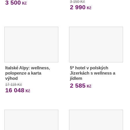
3 500
3 150 Kč
Kč
2 990
Kč
Italské Alpy: wellness,
5* hotel v polských
polopenze a karta
Jizerkách s wellness a
výhod
jídlem
2 585
17 118 Kč
Kč
16 048
Kč