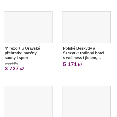
4* rezort u Oravské
Polské Beskydy a
přehrady: bazény,
Szczyrk: rodinný hotel
sauny i sport
s wellness i jídlem,…
5 171
5 324 Kč
Kč
3 727
Kč