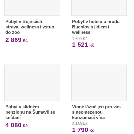
Pobyt v Bojnicích:
Pobyt v hotelu u hradu
strava, wellness i vstup
Buchlov s jídlem i
do zoo
wellness
2 869
1 690 Kč
Kč
1 521
Kč
Pobyt v klidném
Vinné lázně jen pro vás
penzionu na Šumavě se
s neomezenou
snídaní
konzumací vína
4 080
2 180 Kč
Kč
1 790
Kč