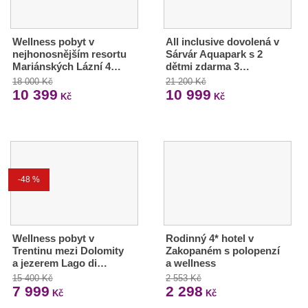
Wellness pobyt v
All inclusive dovolená v
nejhonosnějším resortu
Sárvár Aquapark s 2
Mariánských Lázní 4…
dětmi zdarma 3…
18 000 Kč
21 200 Kč
10 399
10 999
Kč
Kč
-48 %
Wellness pobyt v
Rodinný 4* hotel v
Trentinu mezi Dolomity
Zakopaném s polopenzí
a jezerem Lago di…
a wellness
15 400 Kč
2 553 Kč
7 999
2 298
Kč
Kč