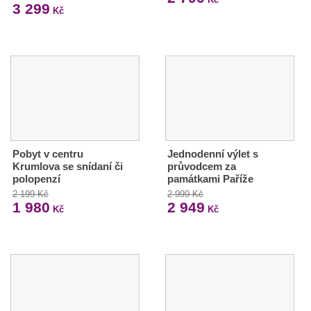
3 299
Kč
Pobyt v centru
Jednodenní výlet s
Krumlova se snídaní či
průvodcem za
polopenzí
památkami Paříže
2 199 Kč
2 999 Kč
1 980
2 949
Kč
Kč