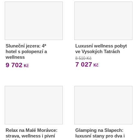
Sluneční jezera: 4*
Luxusní wellness pobyt
hotel s polopenzí a
ve Vysokých Tatrách
wellness
8 510 Kč
7 027
9 702
Kč
Kč
Relax na Malé Morávce:
Glamping na Slapech:
strava, wellness i pivní
luxusní stany pro dva i