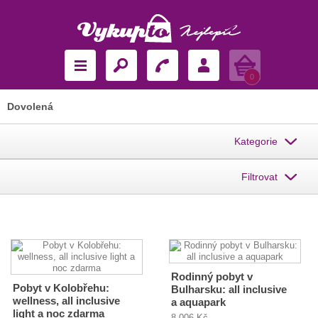
Košík
0
Dovolená
Kategorie
Filtrovat
Rodinný pobyt v
Pobyt v Kolobřehu:
Bulharsku: all inclusive
wellness, all inclusive
a aquapark
light a noc zdarma
8 006 Kč