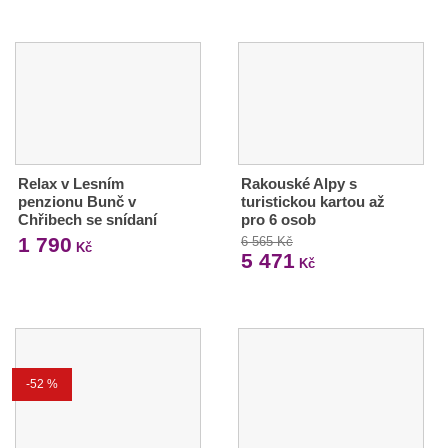
Relax v Lesním
Rakouské Alpy s
penzionu Bunč v
turistickou kartou až
Chřibech se snídaní
pro 6 osob
1 790
6 565 Kč
Kč
5 471
Kč
-52 %