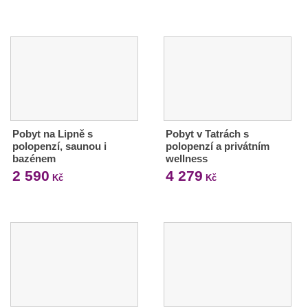
Pobyt na Lipně s
Pobyt v Tatrách s
polopenzí, saunou i
polopenzí a privátním
bazénem
wellness
2 590
4 279
Kč
Kč