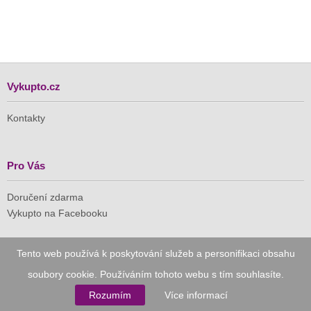
Vykupto.cz
Kontakty
Pro Vás
Doručení zdarma
Vykupto na Facebooku
Důvěryhodný nákup
Tento web používá k poskytování služeb a personifikaci obsahu
soubory cookie. Používáním tohoto webu s tím souhlasíte.
Naše společnost je členem Asociace pro elektronickou
komerci (APEK)
Rozumím
Více informací