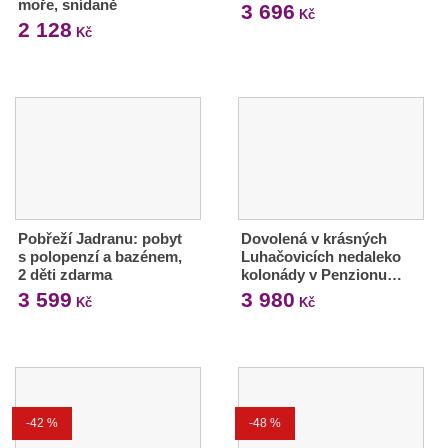
moře, snídaně
3 696
Kč
2 128
Kč
Pobřeží Jadranu: pobyt
Dovolená v krásných
s polopenzí a bazénem,
Luhačovicích nedaleko
2 děti zdarma
kolonády v Penzionu…
3 599
3 980
Kč
Kč
-42 %
-48 %