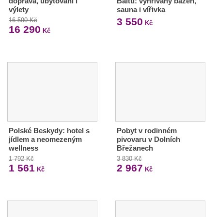
doprava, ubytování i
Baltu: vyhřívaný bazén,
výlety
sauna i vířivka
3 550
16 590 Kč
Kč
16 290
Kč
Polské Beskydy: hotel s
Pobyt v rodinném
jídlem a neomezeným
pivovaru v Dolních
wellness
Břežanech
1 792 Kč
3 830 Kč
1 561
2 967
Kč
Kč