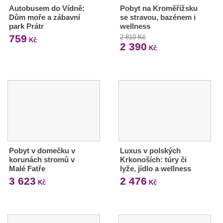
Autobusem do Vídně:
Pobyt na Kroměřížsku
Dům moře a zábavní
se stravou, bazénem i
park Prátr
wellness
759
2 810 Kč
Kč
2 390
Kč
Pobyt v domečku v
Luxus v polských
korunách stromů v
Krkonoších: túry či
Malé Fatře
lyže, jídlo a wellness
3 623
2 476
Kč
Kč