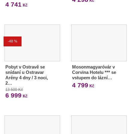
Kč
4 741
Kč
-48 %
Pobyt v Ostravě se
Mosonmagyaróvár v
snídaní u Ostravar
Corvina Hotelu *** se
Arény 4 dny / 3 noci,
vstupem do lázní…
2…
4 799
Kč
13 500 Kč
6 999
Kč