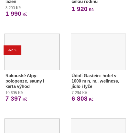
lázeň
celou rodinu
1 920
3 290 Kč
Kč
1 990
Kč
-62 %
Rakouské Alpy:
Údolí Gastein: hotel v
polopenze, sauny i
1000 m n. m., wellness,
karta výhod
jídlo i lyže
19 695 Kč
7 294 Kč
7 397
6 808
Kč
Kč