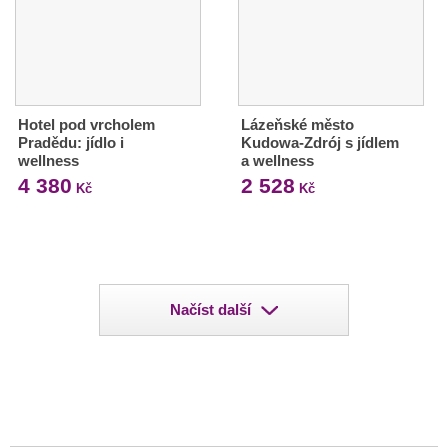
Hotel pod vrcholem
Lázeňské město
Pradědu: jídlo i
Kudowa-Zdrój s jídlem
wellness
a wellness
4 380
2 528
Kč
Kč
Načíst další