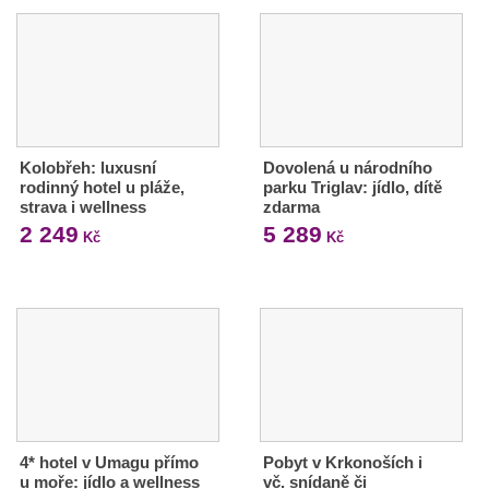
Kolobřeh: luxusní
Dovolená u národního
rodinný hotel u pláže,
parku Triglav: jídlo, dítě
strava i wellness
zdarma
2 249
5 289
Kč
Kč
4* hotel v Umagu přímo
Pobyt v Krkonoších i
u moře: jídlo a wellness
vč. snídaně či