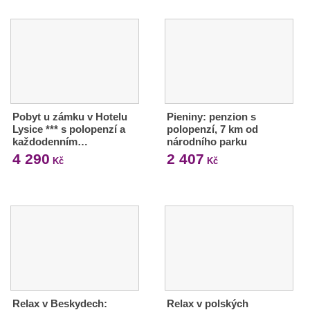
Pobyt u zámku v Hotelu
Pieniny: penzion s
Lysice *** s polopenzí a
polopenzí, 7 km od
každodenním…
národního parku
4 290
2 407
Kč
Kč
Relax v Beskydech:
Relax v polských