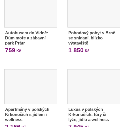
Autobusem do Vídně:
Pohodový pobyt v Brně
Dům moře a zábavní
se snídaní, blízko
park Prátr
výstaviště
759
1 850
Kč
Kč
Apartmány v polských
Luxus v polských
Krkonoších s jídlem i
Krkonoších: túry či
wellness
lyže, jídlo a wellness
2 166
7 945