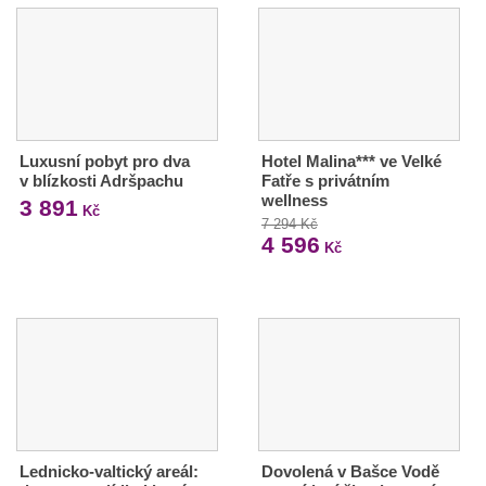
Luxusní pobyt pro dva
Hotel Malina*** ve Velké
v blízkosti Adršpachu
Fatře s privátním
wellness
3 891
Kč
7 294 Kč
4 596
Kč
Lednicko-valtický areál:
Dovolená v Bašce Vodě