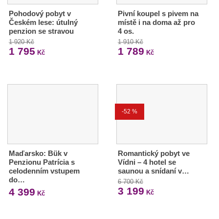
Pohodový pobyt v
Pivní koupel s pivem na
Českém lese: útulný
místě i na doma až pro
penzion se stravou
4 os.
1 920 Kč
1 910 Kč
1 795
1 789
Kč
Kč
-52 %
Maďarsko: Bük v
Romantický pobyt ve
Penzionu Patrícia s
Vídni – 4 hotel se
celodenním vstupem
saunou a snídaní v…
do…
6 700 Kč
3 199
4 399
Kč
Kč