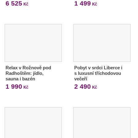
6 525
1 499
Kč
Kč
Relax v Rožnově pod
Pobyt v srdci Liberce i
Radhoštěm: jídlo,
s luxusní tříchodovou
sauna i bazén
večeří
1 990
2 490
Kč
Kč