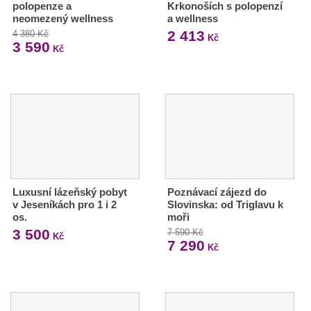
polopenze a
Krkonoších s polopenzí
neomezený wellness
a wellness
2 413
4 380 Kč
Kč
3 590
Kč
Luxusní lázeňský pobyt
Poznávací zájezd do
v Jeseníkách pro 1 i 2
Slovinska: od Triglavu k
os.
moři
3 500
7 590 Kč
Kč
7 290
Kč