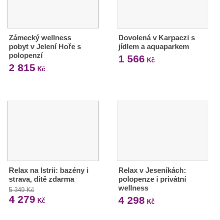
Zámecký wellness
Dovolená v Karpaczi s
pobyt v Jelení Hoře s
jídlem a aquaparkem
polopenzí
1 566
Kč
2 815
Kč
Relax na Istrii: bazény i
Relax v Jeseníkách:
strava, dítě zdarma
polopenze i privátní
wellness
5 349 Kč
4 279
4 298
Kč
Kč