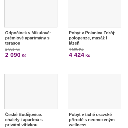
Odpočinek v Mikulově:
Pobyt v Polanica Zdrój:
prémiové apartmány s
polopenze, masáž i
terasou
lázeň
2 961 Kč
4 596 Kč
2 090
4 424
Kč
Kč
České Budějovice:
Pobyt v tiché oravské
chalety i apartmá s
přírodě s neomezeným
privátní vířivkou
wellness