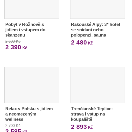
Pobyt v Rožnově s
Rakouské Alpy: 3* hotel
jídlem i vstupem do
se snídaní nebo
skanzenu
polopenzí, sauna
2 480
2 600 Kč
Kč
2 390
Kč
Relax v Polsku s jídlem
Trenčianské Teplice:
a neomezeným
strava i vstup na
wellness
koupaliště
2 893
2 700 Kč
Kč
2 585