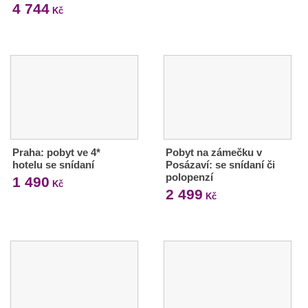
4 744
Kč
Praha: pobyt ve 4*
Pobyt na zámečku v
hotelu se snídaní
Posázaví: se snídaní či
polopenzí
1 490
Kč
2 499
Kč