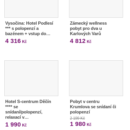
Vysočina: Hotel Podlesí
Zámecký wellness
*** s polopenzí a
pobyt pro dva u
bazénem + vstup do…
Karlových Varů
4 316
4 812
Kč
Kč
Hotel S-centrum Děčín
Pobyt v centru
**** se
Krumlova se snídaní či
snídaní/polopenzí,
polopenzí
relaxací v…
2 199 Kč
1 980
1 990
Kč
Kč