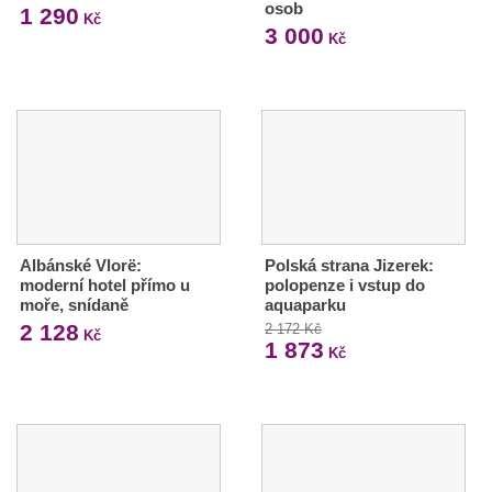
osob
1 290
Kč
3 000
Kč
Albánské Vlorë:
Polská strana Jizerek:
moderní hotel přímo u
polopenze i vstup do
moře, snídaně
aquaparku
2 128
2 172 Kč
Kč
1 873
Kč