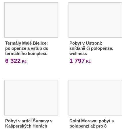
Termály Malé Bielice:
Pobyt v Ustroni:
polopenze a vstup do
snídaně či polopenze,
termálního komplexu
wellness
6 322
1 797
Kč
Kč
Pobyt v srdci Šumavy v
Dolní Morava: pobyt s
Kašperských Horách
polopenzí až pro 8