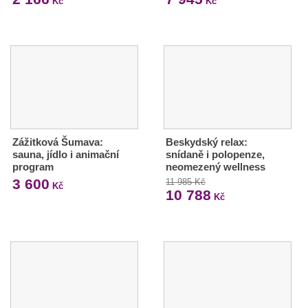
Kč
Kč
Zážitková Šumava:
Beskydský relax:
sauna, jídlo i animační
snídaně i polopenze,
program
neomezený wellness
3 600
11 985 Kč
Kč
10 788
Kč