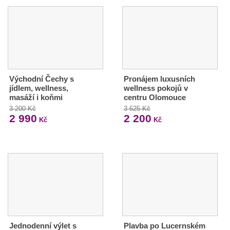
Východní Čechy s
Pronájem luxusních
jídlem, wellness,
wellness pokojů v
masáží i koňmi
centru Olomouce
3 200 Kč
3 625 Kč
2 990
2 200
Kč
Kč
Jednodenní výlet s
Plavba po Lucernském