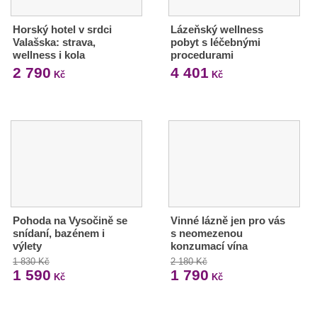
Horský hotel v srdci
Lázeňský wellness
Valašska: strava,
pobyt s léčebnými
wellness i kola
procedurami
2 790
4 401
Kč
Kč
Pohoda na Vysočině se
Vinné lázně jen pro vás
snídaní, bazénem i
s neomezenou
výlety
konzumací vína
1 830 Kč
2 180 Kč
1 590
1 790
Kč
Kč