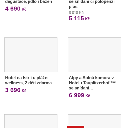
degustace, jídlo i bazén
se snídaní či polopenzí
plus
4 690
Kč
6 018 Kč
5 115
Kč
Hotel na Istrii u pláže:
Alpy a Solná komora v
wellness, 2 děti zdarma
Hotelu Tauplitzerhof ***
se snídaní…
3 696
Kč
6 999
Kč