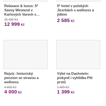
Relaxace & luxus: 5*
5* hotel v polských
Savoy Westend v
Jizerkách s wellness a
Karlových Varech s…
jídlem
2 585
25 400 Kč
Kč
12 999
Kč
Rejvíz: historický
Výlet na Dachstein:
penzion se stravou a
jeskyně i vyhlídka Pět
wellness
prstů
4 600 Kč
1 499 Kč
4 000
1 399
Kč
Kč