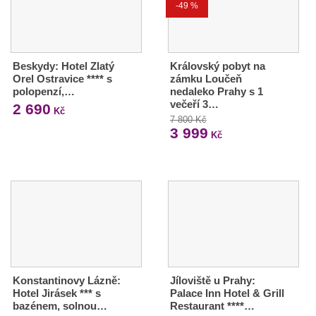
-49 %
Beskydy: Hotel Zlatý
Královský pobyt na
Orel Ostravice **** s
zámku Loučeň
polopenzí,…
nedaleko Prahy s 1
večeří 3…
2 690
Kč
7 800 Kč
3 999
Kč
Konstantinovy Lázně:
Jíloviště u Prahy:
Hotel Jirásek *** s
Palace Inn Hotel & Grill
bazénem, solnou…
Restaurant ****…