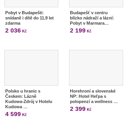
Pobyt v Budapešti:
Budapešť v centru
snídaně i dítě do 11,9 let
blízko nádraží a lázní:
zdarma
Pobyt v Marmara…
2 036
2 199
Kč
Kč
Polsko u hranic s
Horehroní a slovenské
Českem: Lázně
NP: Hotel Heľpa s
Kudowa-Zdrój v Hotelu
polopenzí a wellness …
Kudowa …
2 399
Kč
4 599
Kč