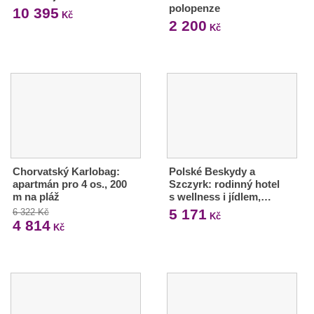
polopenze
10 395
Kč
2 200
Kč
Chorvatský Karlobag:
Polské Beskydy a
apartmán pro 4 os., 200
Szczyrk: rodinný hotel
m na pláž
s wellness i jídlem,…
5 171
6 322 Kč
Kč
4 814
Kč