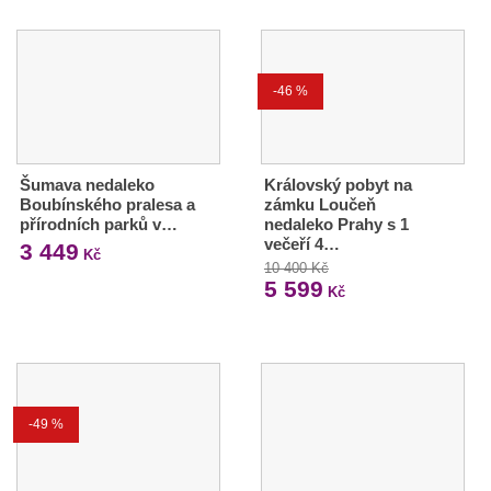
-46 %
Šumava nedaleko
Královský pobyt na
Boubínského pralesa a
zámku Loučeň
přírodních parků v…
nedaleko Prahy s 1
večeří 4…
3 449
Kč
10 400 Kč
5 599
Kč
-49 %