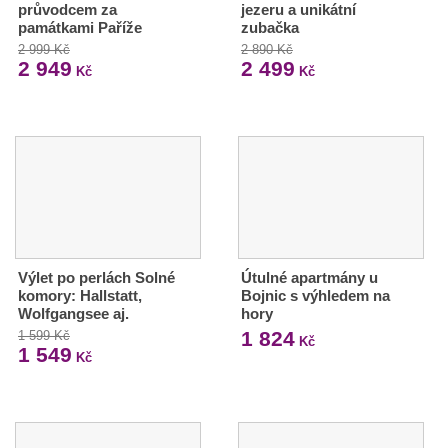
průvodcem za
jezeru a unikátní
památkami Paříže
zubačka
2 999 Kč
2 890 Kč
2 949
2 499
Kč
Kč
Výlet po perlách Solné
Útulné apartmány u
komory: Hallstatt,
Bojnic s výhledem na
Wolfgangsee aj.
hory
1 824
1 599 Kč
Kč
1 549
Kč