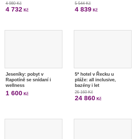
4 980 Kč
5 544 Kč
4 732
4 839
Kč
Kč
Jeseníky: pobyt v
5* hotel v Řecku u
Rapotíně se snídaní i
pláže: all inclusive,
wellness
bazény i let
1 600
26 160 Kč
Kč
24 860
Kč