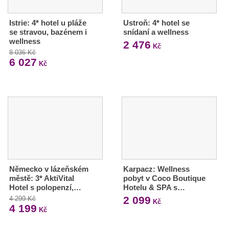
Istrie: 4* hotel u pláže
Ustroň: 4* hotel se
se stravou, bazénem i
snídaní a wellness
wellness
2 476
Kč
8 036 Kč
6 027
Kč
Německo v lázeňském
Karpacz: Wellness
městě: 3* AktiVital
pobyt v Coco Boutique
Hotel s polopenzí,…
Hotelu & SPA s…
2 099
4 299 Kč
Kč
4 199
Kč