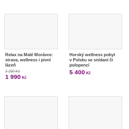
Relax na Malé Morávce:
Horský wellness pobyt
strava, wellness i pivní
v Polsku se snídaní či
lázeň
polopenzí
5 400
3 290 Kč
Kč
1 990
Kč