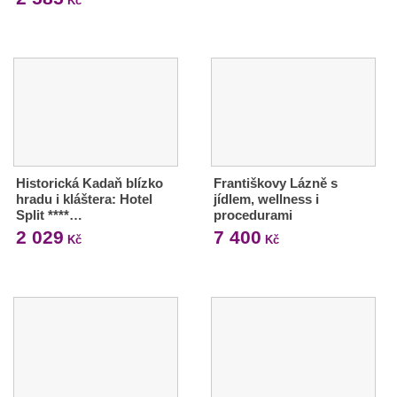
Kč
Historická Kadaň blízko
Františkovy Lázně s
hradu i kláštera: Hotel
jídlem, wellness i
Split ****…
procedurami
2 029
7 400
Kč
Kč