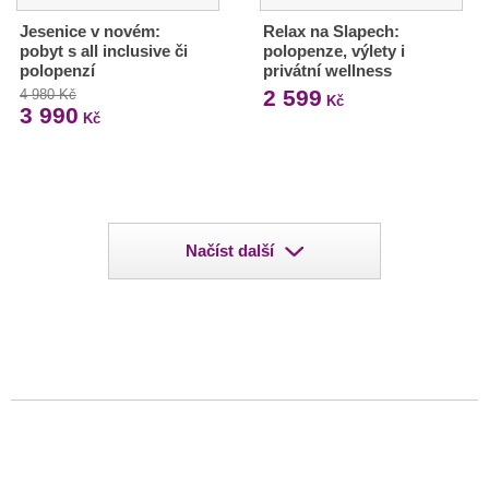
Jesenice v novém:
Relax na Slapech:
pobyt s all inclusive či
polopenze, výlety i
polopenzí
privátní wellness
2 599
4 980 Kč
Kč
3 990
Kč
Načíst další