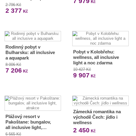
7 979
Kč
2 796 Kč
2 377
Kč
Rodinný pobyt v
Pobyt v Kolobřehu:
Bulharsku: all inclusive
wellness, all inclusive
a aquapark
light a noc zdarma
8 006 Kč
7 206
10 427 Kč
Kč
9 907
Kč
Zámecká romantika na
Plážový resort v
východě Čech: jídlo i
Pakoštane: bungalov,
wellness
all inclusive light,…
2 450
Kč
6 565 Kč