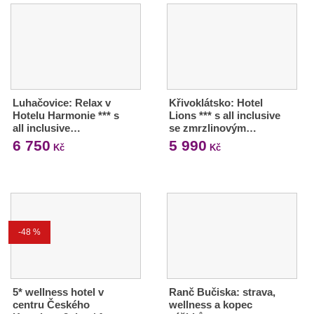
Luhačovice: Relax v
Křivoklátsko: Hotel
Hotelu Harmonie *** s
Lions *** s all inclusive
all inclusive…
se zmrzlinovým…
6 750
5 990
Kč
Kč
-48 %
5* wellness hotel v
Ranč Bučiska: strava,
centru Českého
wellness a kopec