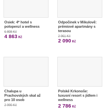
Osiek: 4* hotel s
Odpočinek v Mikulově:
polopenzí a wellness
prémiové apartmány s
terasou
6 808 Kč
4 863
2 961 Kč
Kč
2 090
Kč
Chalupa u
Polské Krkonoše:
Prachovských skal až
luxusní resort s jídlem i
pro 10 osob
wellness
2 786
2 990 Kč
Kč