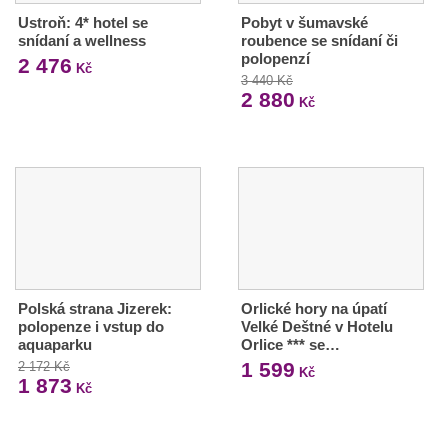
Ustroň: 4* hotel se
Pobyt v šumavské
snídaní a wellness
roubence se snídaní či
polopenzí
2 476
Kč
3 440 Kč
2 880
Kč
Polská strana Jizerek:
Orlické hory na úpatí
polopenze i vstup do
Velké Deštné v Hotelu
aquaparku
Orlice *** se…
1 599
2 172 Kč
Kč
1 873
Kč