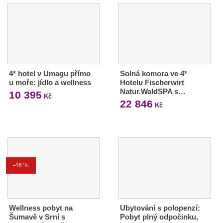
4* hotel v Umagu přímo
Solná komora ve 4*
u moře: jídlo a wellness
Hotelu Fischerwirt
Natur.WaldSPA s…
10 395
Kč
22 846
Kč
-46 %
Wellness pobyt na
Ubytování s polopenzí:
Šumavě v Srní s
Pobyt plný odpočinku,