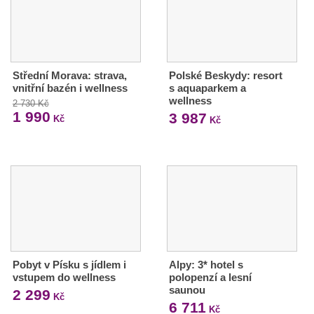
Střední Morava: strava,
Polské Beskydy: resort
vnitřní bazén i wellness
s aquaparkem a
wellness
2 730 Kč
1 990
3 987
Kč
Kč
Pobyt v Písku s jídlem i
Alpy: 3* hotel s
vstupem do wellness
polopenzí a lesní
saunou
2 299
Kč
6 711
Kč