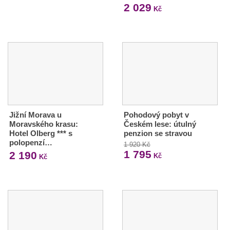
2 029
Kč
Jižní Morava u
Pohodový pobyt v
Moravského krasu:
Českém lese: útulný
Hotel Olberg *** s
penzion se stravou
polopenzí…
1 920 Kč
1 795
2 190
Kč
Kč