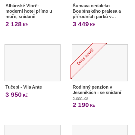
Albánské Vlorë:
Šumava nedaleko
moderní hotel přímo u
Boubínského pralesa a
moře, snídaně
přírodních parků v…
2 128
3 449
Kč
Kč
Tučepi - Vila Ante
Rodinný penzion v
Jeseníkách i se snídaní
3 950
Kč
2 600 Kč
2 190
Kč