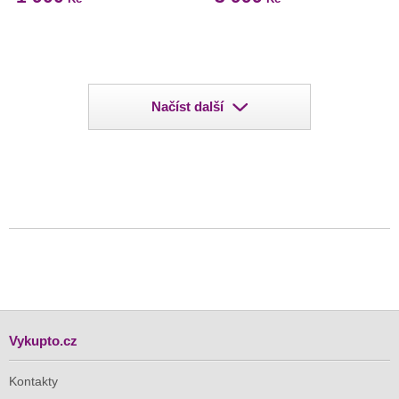
Načíst další
Vykupto.cz
Kontakty