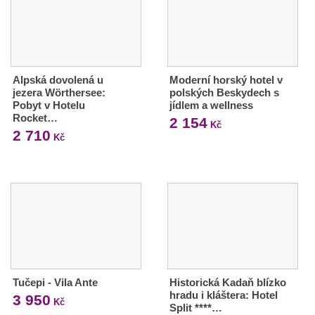
Alpská dovolená u
Moderní horský hotel v
jezera Wörthersee:
polských Beskydech s
Pobyt v Hotelu
jídlem a wellness
Rocket…
2 154
Kč
2 710
Kč
Tučepi - Vila Ante
Historická Kadaň blízko
hradu i kláštera: Hotel
3 950
Kč
Split ****…