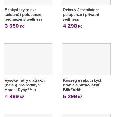
Beskydský relax:
Relax v Jeseníkách:
snídaně i polopenze,
polopenze i privátní
neomezený wellness
wellness
3 650
4 298
Kč
Kč
Vysoké Tatry u atrakcí
Kőszeg u rakouských
(nejen) pro rodiny v
hranic a blízko lázní
Hotelu Rysy *** s…
Bükfürdő:…
4 899
5 299
Kč
Kč