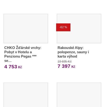
-62 %
CHKO Žďárské vrchy:
Rakouské Alpy:
Pobyt v Hotelu a
polopenze, sauny i
Penzionu Pegas ***
karta výhod
se…
19 695 Kč
7 397
4 753
Kč
Kč