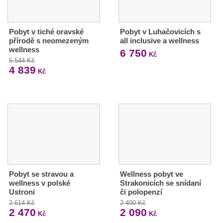
Pobyt v tiché oravské
Pobyt v Luhačovicích s
přírodě s neomezeným
all inclusive a wellness
wellness
6 750
Kč
5 544 Kč
4 839
Kč
Pobyt se stravou a
Wellness pobyt ve
wellness v polské
Strakonicích se snídaní
Ustroni
či polopenzí
2 614 Kč
2 490 Kč
2 470
2 090
Kč
Kč