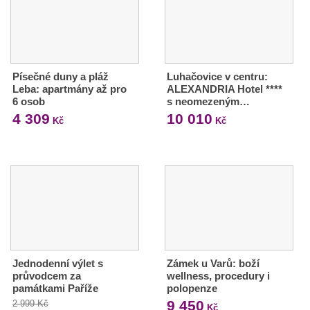
Písečné duny a pláž
Luhačovice v centru:
Leba: apartmány až pro
ALEXANDRIA Hotel ****
6 osob
s neomezeným…
4 309
10 010
Kč
Kč
Jednodenní výlet s
Zámek u Varů: boží
průvodcem za
wellness, procedury i
památkami Paříže
polopenze
9 450
2 999 Kč
Kč