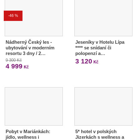
-46 %
Nádherný Český les -
Jeseníky v Hotelu Lípa
ubytování v moderním
**** se snídaní či
resortu 3 dny / 2…
polopenzí a…
3 120
9 300 Kč
Kč
4 999
Kč
Pobyt v Mariánkách:
5* hotel v polských
jídlo, wellness i
Jizerkách s wellness a