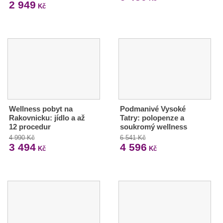
2 949
Kč
Wellness pobyt na
Podmanivé Vysoké
Rakovnicku: jídlo a až
Tatry: polopenze a
12 procedur
soukromý wellness
4 990 Kč
6 541 Kč
3 494
4 596
Kč
Kč