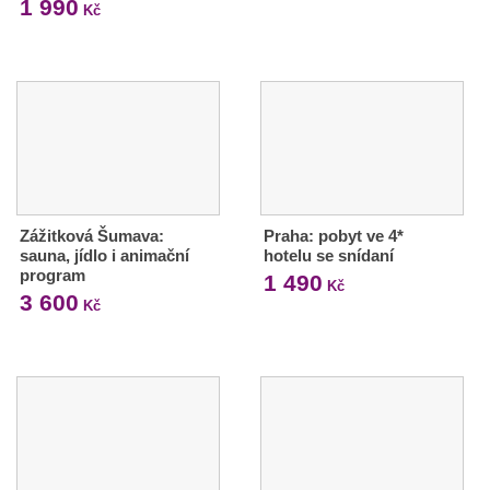
1 990
Kč
Zážitková Šumava:
Praha: pobyt ve 4*
sauna, jídlo i animační
hotelu se snídaní
program
1 490
Kč
3 600
Kč