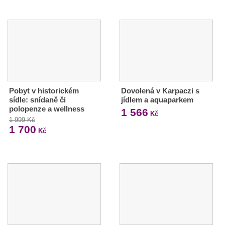
Pobyt v historickém
Dovolená v Karpaczi s
sídle: snídaně či
jídlem a aquaparkem
polopenze a wellness
1 566
Kč
1 999 Kč
1 700
Kč