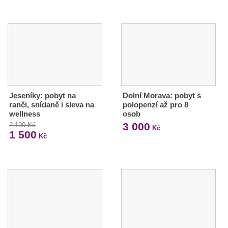
Jeseníky: pobyt na
Dolní Morava: pobyt s
ranči, snídaně i sleva na
polopenzí až pro 8
wellness
osob
3 000
2 190 Kč
Kč
1 500
Kč