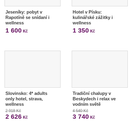
Jeseníky: pobyt v
Hotel v Písku:
Rapotíně se snídaní i
kulinářské zážitky i
wellness
wellness
1 600
1 350
Kč
Kč
Slovinsko: 4* adults
Tradiční chalupy v
only hotel, strava,
Beskydech i relax ve
wellness
vodním světě
2 918 Kč
4 540 Kč
2 626
3 740
Kč
Kč