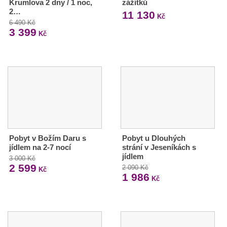
Krumlova 2 dny / 1 noc,
zážitků
2…
11 130
Kč
6 490 Kč
3 399
Kč
Pobyt v Božím Daru s
Pobyt u Dlouhých
jídlem na 2-7 nocí
strání v Jeseníkách s
jídlem
3 000 Kč
2 599
2 090 Kč
Kč
1 986
Kč