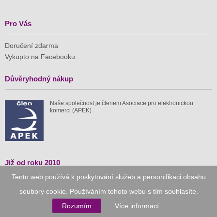
Pro Vás
Doručení zdarma
Vykupto na Facebooku
Důvěryhodný nákup
Naše společnost je členem Asociace pro elektronickou
komerci (APEK)
Již od roku 2010
Tento web používá k poskytování služeb a personifikaci obsahu
59 tis.
1 511 mil.
soubory cookie. Používáním tohoto webu s tím souhlasíte.
spuštěných nabídek
ušetřeno nákupy
Rozumím
Více informací