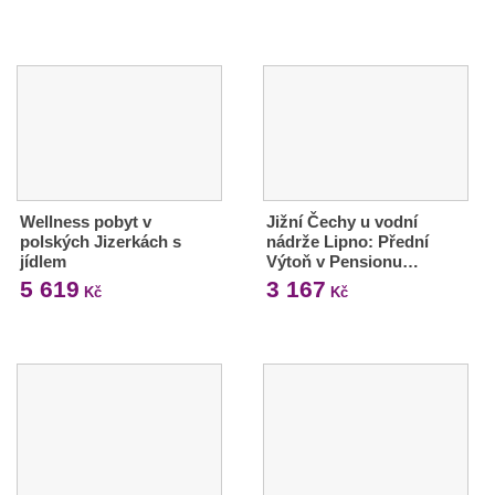
Wellness pobyt v
Jižní Čechy u vodní
polských Jizerkách s
nádrže Lipno: Přední
jídlem
Výtoň v Pensionu…
5 619
3 167
Kč
Kč