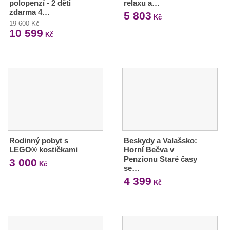
polopenzí - 2 děti
relaxu a…
zdarma 4…
5 803
Kč
19 600 Kč
10 599
Kč
Rodinný pobyt s
Beskydy a Valašsko:
LEGO® kostičkami
Horní Bečva v
Penzionu Staré časy
3 000
Kč
se…
4 399
Kč