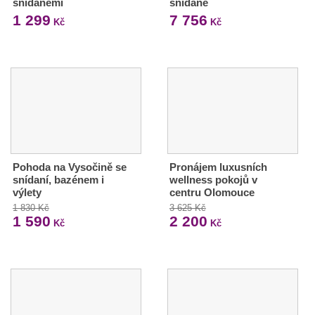
snídaněmi
snídaně
1 299
7 756
Kč
Kč
Pohoda na Vysočině se
Pronájem luxusních
snídaní, bazénem i
wellness pokojů v
výlety
centru Olomouce
1 830 Kč
3 625 Kč
1 590
2 200
Kč
Kč