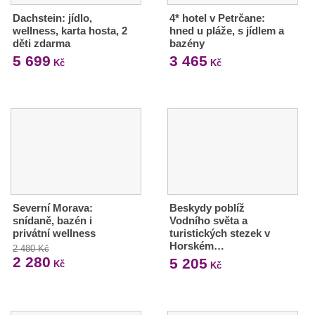
Dachstein: jídlo,
4* hotel v Petrčane:
wellness, karta hosta, 2
hned u pláže, s jídlem a
děti zdarma
bazény
5 699
3 465
Kč
Kč
Severní Morava:
Beskydy poblíž
snídaně, bazén i
Vodního světa a
privátní wellness
turistických stezek v
Horském…
2 480 Kč
2 280
5 205
Kč
Kč