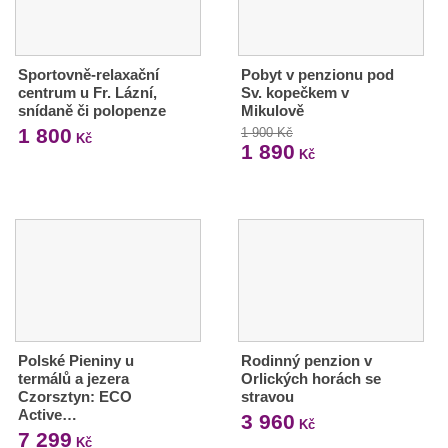
Sportovně-relaxační
Pobyt v penzionu pod
centrum u Fr. Lázní,
Sv. kopečkem v
snídaně či polopenze
Mikulově
1 800
1 900 Kč
Kč
1 890
Kč
Polské Pieniny u
Rodinný penzion v
termálů a jezera
Orlických horách se
Czorsztyn: ECO
stravou
Active…
3 960
Kč
7 299
Kč