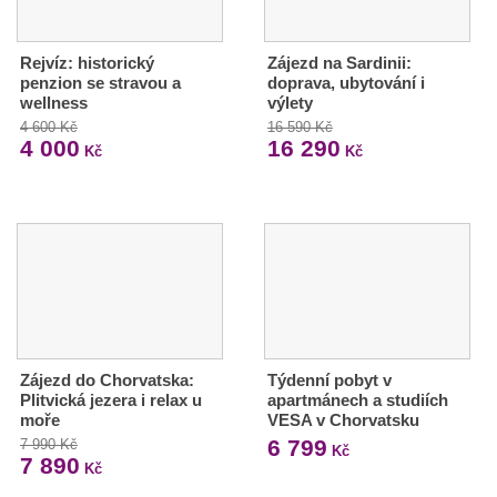
Rejvíz: historický
Zájezd na Sardinii:
penzion se stravou a
doprava, ubytování i
wellness
výlety
4 600 Kč
16 590 Kč
4 000
16 290
Kč
Kč
Zájezd do Chorvatska:
Týdenní pobyt v
Plitvická jezera i relax u
apartmánech a studiích
moře
VESA v Chorvatsku
6 799
7 990 Kč
Kč
7 890
Kč