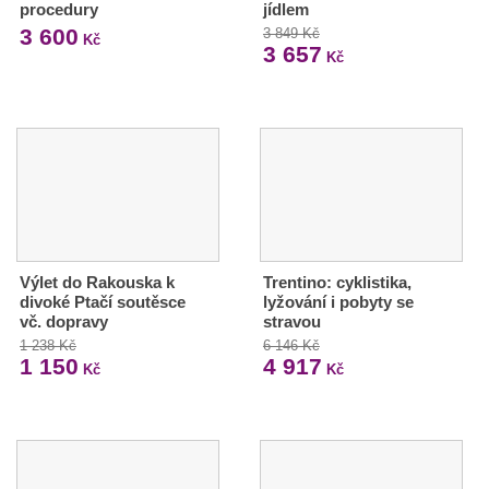
procedury
jídlem
3 600
3 849 Kč
Kč
3 657
Kč
Výlet do Rakouska k
Trentino: cyklistika,
divoké Ptačí soutěsce
lyžování i pobyty se
vč. dopravy
stravou
1 238 Kč
6 146 Kč
1 150
4 917
Kč
Kč