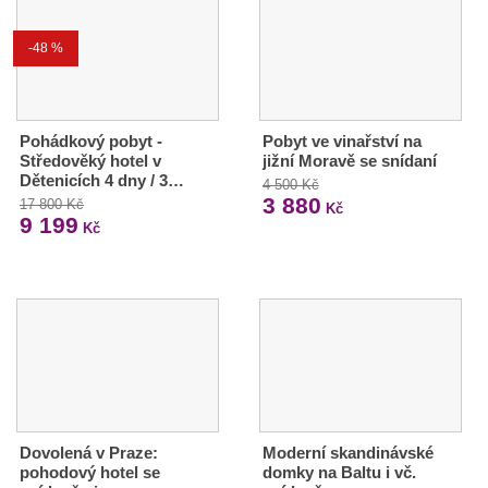
-48 %
Pohádkový pobyt -
Pobyt ve vinařství na
Středověký hotel v
jižní Moravě se snídaní
Dětenicích 4 dny / 3…
4 500 Kč
3 880
17 800 Kč
Kč
9 199
Kč
Dovolená v Praze:
Moderní skandinávské
pohodový hotel se
domky na Baltu i vč.