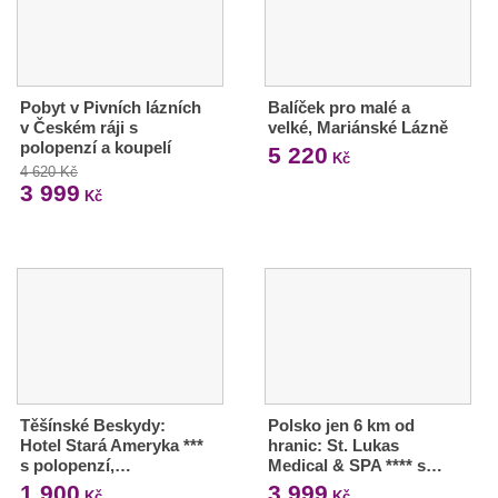
Pobyt v Pivních lázních
Balíček pro malé a
v Českém ráji s
velké, Mariánské Lázně
polopenzí a koupelí
5 220
Kč
4 620 Kč
3 999
Kč
Těšínské Beskydy:
Polsko jen 6 km od
Hotel Stará Ameryka ***
hranic: St. Lukas
s polopenzí,…
Medical & SPA **** s…
1 900
3 999
Kč
Kč