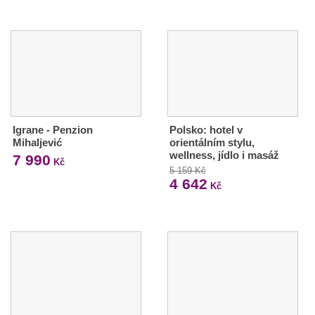
Igrane - Penzion
Polsko: hotel v
Mihaljević
orientálním stylu,
wellness, jídlo i masáž
7 990
Kč
5 159 Kč
4 642
Kč