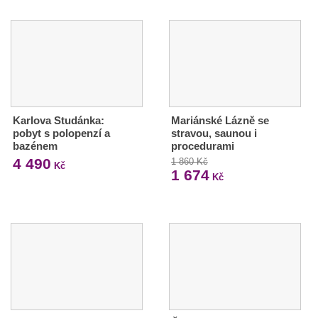
Karlova Studánka:
Mariánské Lázně se
pobyt s polopenzí a
stravou, saunou i
bazénem
procedurami
4 490
1 860 Kč
Kč
1 674
Kč