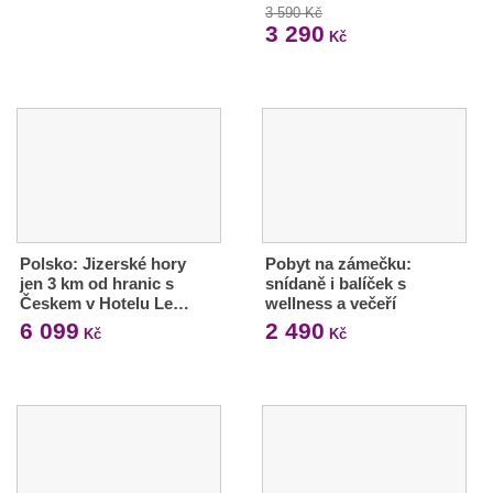
3 590 Kč
3 290
Kč
Polsko: Jizerské hory
Pobyt na zámečku:
jen 3 km od hranic s
snídaně i balíček s
Českem v Hotelu Le…
wellness a večeří
6 099
2 490
Kč
Kč