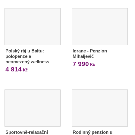
Polský ráj u Baltu:
Igrane - Penzion
polopenze a
Mihaljević
neomezený wellness
7 990
Kč
4 814
Kč
Sportovně-relaxační
Rodinný penzion u