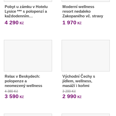
Pobyt u zámku v Hotelu
Moderní wellness
Lysice *** s polopenzí a
resort nedaleko
každodenním…
Zakopaného vč. stravy
4 290
1 970
Kč
Kč
Relax v Beskydech:
Východní Čechy s
polopenze a
jídlem, wellness,
neomezený wellness
masáží i koňmi
4 380 Kč
3 200 Kč
3 590
2 990
Kč
Kč