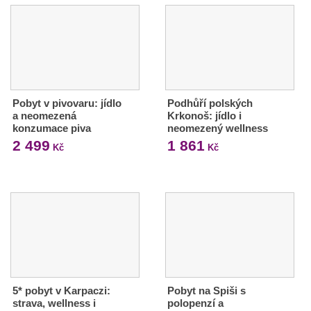
Pobyt v pivovaru: jídlo
Podhůří polských
a neomezená
Krkonoš: jídlo i
konzumace piva
neomezený wellness
2 499
1 861
Kč
Kč
5* pobyt v Karpaczi:
Pobyt na Spiši s
strava, wellness i
polopenzí a