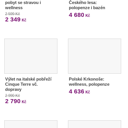
pobyt se stravou i
Českého lesa:
wellness
polopenze i bazén
4 680
2 599 Kč
Kč
2 349
Kč
Výlet na italské pobřeží
Polské Krkonoše:
Cinque Terre vč.
wellness, polopenze
dopravy
4 636
Kč
2 990 Kč
2 790
Kč