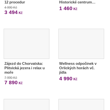
12 procedur
Historické centrum…
1 460
4 990 Kč
Kč
3 494
Kč
Zájezd do Chorvatska:
Wellness odpočinek v
Plitvická jezera i relax u
Orlických horách vč.
moře
jídla
4 990
7 990 Kč
Kč
7 890
Kč