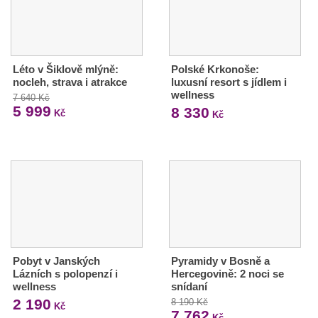
Léto v Šiklově mlýně:
Polské Krkonoše:
nocleh, strava i atrakce
luxusní resort s jídlem i
wellness
7 640 Kč
5 999
8 330
Kč
Kč
Pobyt v Janských
Pyramidy v Bosně a
Lázních s polopenzí i
Hercegovině: 2 noci se
wellness
snídaní
2 190
8 190 Kč
Kč
7 762
Kč