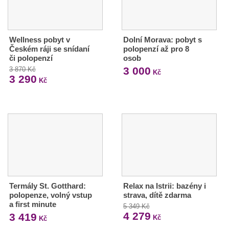
Wellness pobyt v
Dolní Morava: pobyt s
Českém ráji se snídaní
polopenzí až pro 8
či polopenzí
osob
3 000
3 870 Kč
Kč
3 290
Kč
Termály St. Gotthard:
Relax na Istrii: bazény i
polopenze, volný vstup
strava, dítě zdarma
a first minute
5 349 Kč
4 279
3 419
Kč
Kč