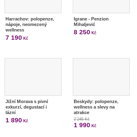
Harrachov: polopenze,
Igrane - Penzion
nápoje, neomezený
Mihaljević
wellness
8 250
Kč
7 190
Kč
Jižní Morava s pivní
Beskydy: polopenze,
exkurzí, degustací i
wellness a slevy na
lázní
atrakce
1 890
2 245 Kč
Kč
1 990
Kč