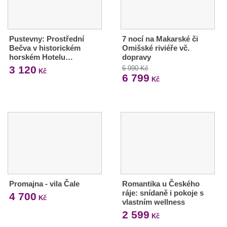
Pustevny: Prostřední
7 nocí na Makarské či
Bečva v historickém
Omišské riviéře vč.
horském Hotelu…
dopravy
3 120
6 990 Kč
Kč
6 799
Kč
Promajna - vila Čale
Romantika u Českého
ráje: snídaně i pokoje s
4 700
Kč
vlastním wellness
2 599
Kč