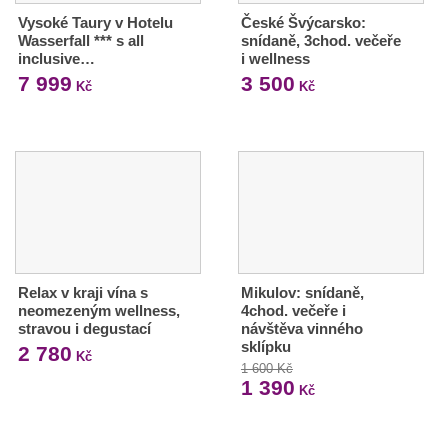
Vysoké Taury v Hotelu
České Švýcarsko:
Wasserfall *** s all
snídaně, 3chod. večeře
inclusive…
i wellness
7 999
3 500
Kč
Kč
Relax v kraji vína s
Mikulov: snídaně,
neomezeným wellness,
4chod. večeře i
stravou i degustací
návštěva vinného
sklípku
2 780
Kč
1 600 Kč
1 390
Kč