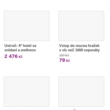
Ustroň: 4* hotel se
Vstup do muzea hraček
snídaní a wellness
s víc než 1000 exponáty
2 476
100 Kč
Kč
79
Kč