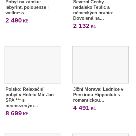
Pobyt na zámku:
Severní Čechy
labyrint, polopenze i
nedaleko Teplic a
wellness
německých hranic:
Dovolená na…
2 490
Kč
2 132
Kč
Polsko: Relaxační
Jižní Morava: Lednice v
pobyt v Hotelu Mir-Jan
Penzionu Hippoclub s
SPA *** s
romantickou…
neomezeným…
4 491
Kč
8 699
Kč