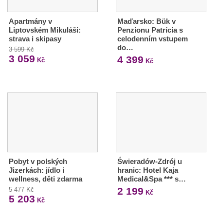
Apartmány v
Maďarsko: Bük v
Liptovském Mikuláši:
Penzionu Patrícia s
strava i skipasy
celodenním vstupem
do…
3 599 Kč
3 059
4 399
Kč
Kč
Pobyt v polských
Świeradów-Zdrój u
Jizerkách: jídlo i
hranic: Hotel Kaja
wellness, děti zdarma
Medical&Spa *** s…
2 199
5 477 Kč
Kč
5 203
Kč