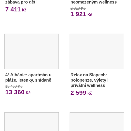
zábava pro děti
neomezeným wellness
7 411
2 310 Kč
Kč
1 921
Kč
4* Albánie: apartmán u
Relax na Slapech:
pláže, letenky, snídaně
polopenze, výlety i
privátní wellness
13 460 Kč
13 360
2 599
Kč
Kč