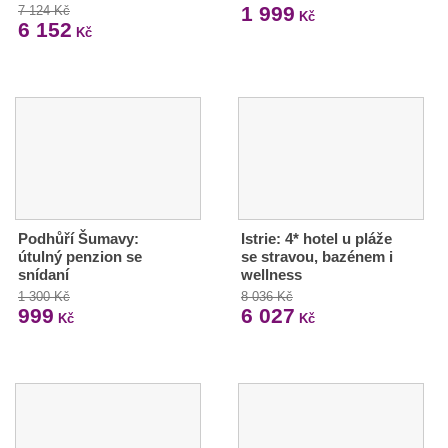
1 999
7 124 Kč
Kč
6 152
Kč
Podhůří Šumavy:
Istrie: 4* hotel u pláže
útulný penzion se
se stravou, bazénem i
snídaní
wellness
1 300 Kč
8 036 Kč
999
6 027
Kč
Kč