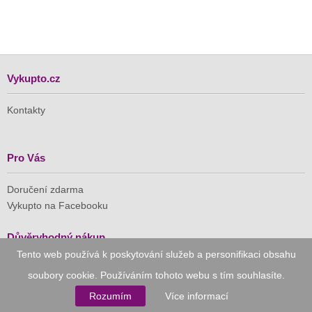
Vykupto.cz
Kontakty
Pro Vás
Doručení zdarma
Vykupto na Facebooku
Důvěryhodný nákup
Tento web používá k poskytování služeb a personifikaci obsahu
Naše společnost je členem Asociace pro elektronickou
soubory cookie. Používáním tohoto webu s tím souhlasíte.
komerci (APEK)
Rozumím
Více informací