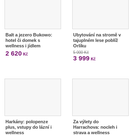
Balt a jezero Bukowo:
Ubytování na stromě v
hotel či domek s
tajuplném lese poblíž
wellness i jídlem
Orlíku
2 620
5 000 Kč
Kč
3 999
Kč
Harkány: polopenze
Za výlety do
plus, vstupy do lázní i
Harrachova: nocleh i
wellness
strava a wellness