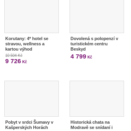
Korutany: 4* hotel se
Dovolená s polopenzí v
stravou, wellness a
turistickém centru
kartou výhod
Beskyd
4 799
10 504 Kč
Kč
9 726
Kč
Pobyt v srdci Šumavy v
Historická chata na
Kašperských Horách
Modravě se snídaní i