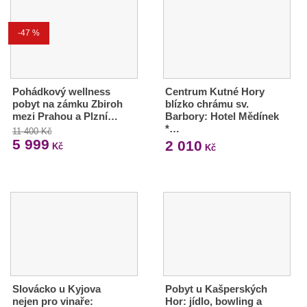
-47 %
Pohádkový wellness
Centrum Kutné Hory
pobyt na zámku Zbiroh
blízko chrámu sv.
mezi Prahou a Plzní…
Barbory: Hotel Mědínek
*…
11 400 Kč
5 999
2 010
Kč
Kč
Slovácko u Kyjova
Pobyt u Kašperských
nejen pro vinaře:
Hor: jídlo, bowling a