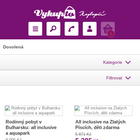
Košík
0
Dovolená
Kategorie
Filtrovat
Rodinný pobyt v
All inclusive na Zlatých
Bulharsku: all inclusive
Píscích, děti zdarma
a aquapark
5 871 Kč
8 006 Kč