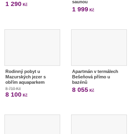
saunou
1 290
Kč
1 999
Kč
Rodinný pobyt u
Apartmán v termálech
Mazurských jezer s
Bešeňová přímo u
obřím aquaparkem
bazénů
8 055
8 710 Kč
Kč
8 100
Kč