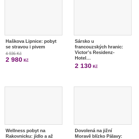
Haškova Lipnice: pobyt
Sársko u
se stravou i pivem
francouzských hranic:
Victor's Residenz-
4 936 Kč
Hotel…
2 980
Kč
2 130
Kč
Wellness pobyt na
Dovolená na jižní
Rakovnicku: jídlo a až
Moravě blízko Pálavy: