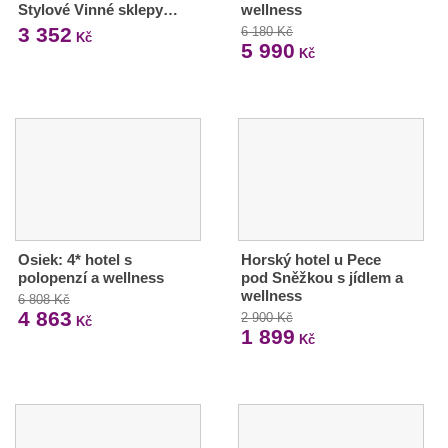
Stylové Vinné sklepy…
wellness
3 352
6 180 Kč
Kč
5 990
Kč
Osiek: 4* hotel s
Horský hotel u Pece
polopenzí a wellness
pod Sněžkou s jídlem a
wellness
6 808 Kč
4 863
2 900 Kč
Kč
1 899
Kč