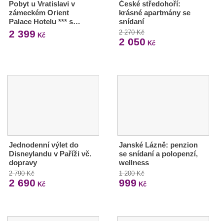
Pobyt u Vratislavi v
České středohoří:
zámeckém Orient
krásné apartmány se
Palace Hotelu *** s…
snídaní
2 399
2 270 Kč
Kč
2 050
Kč
Jednodenní výlet do
Janské Lázně: penzion
Disneylandu v Paříži vč.
se snídaní a polopenzí,
dopravy
wellness
2 790 Kč
1 200 Kč
2 690
999
Kč
Kč