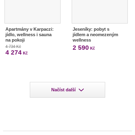
Apartmány v Karpaczi:
Jeseníky: pobyt s
jídlo, wellness i sauna
jídlem a neomezeným
na pokoji
wellness
2 590
4 734 Kč
Kč
4 274
Kč
Načíst další