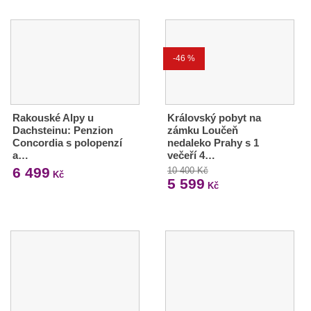
-46 %
Rakouské Alpy u
Královský pobyt na
Dachsteinu: Penzion
zámku Loučeň
Concordia s polopenzí
nedaleko Prahy s 1
a…
večeří 4…
6 499
10 400 Kč
Kč
5 599
Kč