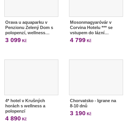
Orava u aquaparku v
Mosonmagyaróvár v
Penzionu Zelený Dom s
Corvina Hotelu *** se
polopenzí, wellness…
vstupem do lázní…
3 099
4 799
Kč
Kč
4* hotel v Krušných
Chorvatsko - Igrane na
horách s wellness a
8-10 dnů
polopenzí
3 190
Kč
4 890
Kč