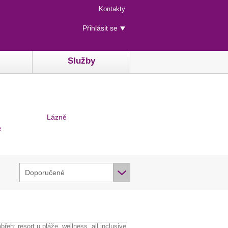
Menu
Kontakty
rychlého
Uživatelské
přístupu
Přihlásit se
menu
Služby
Lázně
e
Doporučené