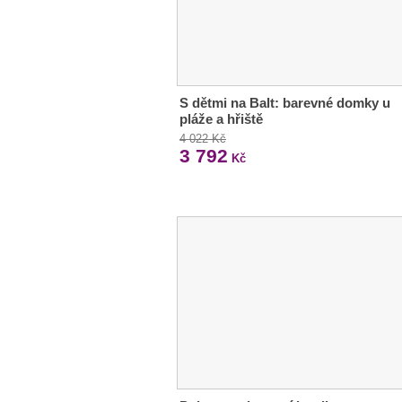
S dětmi na Balt: barevné domky u
pláže a hřiště
4 022 Kč
3 792
Kč