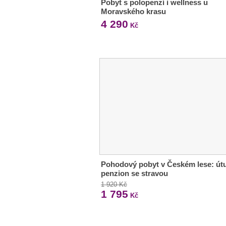
Pobyt s polopenzí i wellness u
Moravského krasu
4 290
Kč
Pohodový pobyt v Českém lese: út
penzion se stravou
1 920 Kč
1 795
Kč