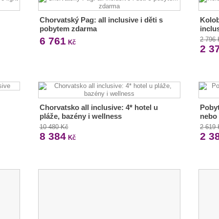
Chorvatský Pag: all inclusive i děti s
Kolob
pobytem zdarma
inclu
6 761
2 796
Kč
2 3
Chorvatsko all inclusive: 4* hotel u
Pobyt
pláže, bazény i wellness
nebo
10 480 Kč
2 619
8 384
2 3
Kč