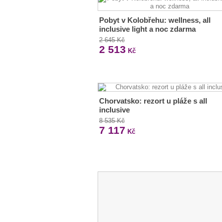
Pobyt v Kolobřehu: wellness, all
inclusive light a noc zdarma
2 645 Kč
2 513
Kč
Chorvatsko: rezort u pláže s all
inclusive
8 535 Kč
7 117
Kč