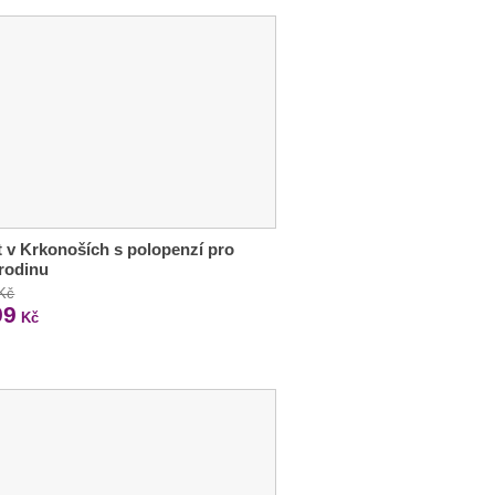
 v Krkonoších s polopenzí pro
 rodinu
 Kč
99
Kč