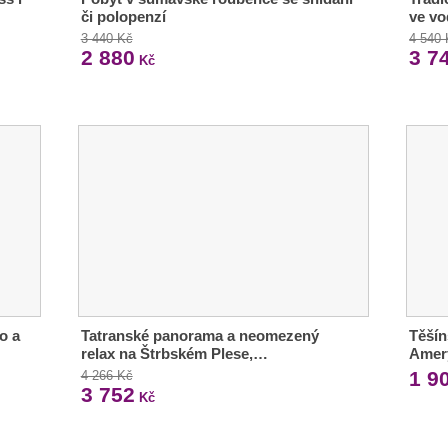
či polopenzí
ve vo
3 440 Kč
4 540
2 880
3 7
Kč
o a
Tatranské panorama a neomezený
Těšín
relax na Štrbském Plese,…
Amery
1 9
4 266 Kč
3 752
Kč