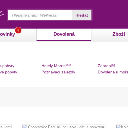
Vyhledávání
Hledat
5
ovinky
Dovolená
Zboží
s pobyty
Hotely Morris****
Zahraničí
vé pobyty
Poznávací zájezdy
Dovolená u moř