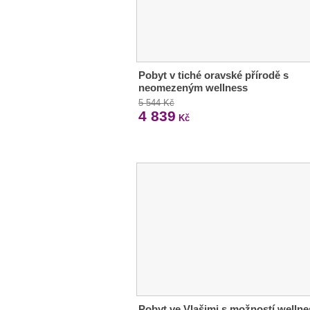
Pobyt v tiché oravské přírodě s
neomezeným wellness
5 544 Kč
4 839
Kč
Pobyt ve Vlašimi s možností wellne