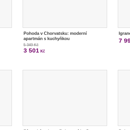
Pohoda v Chorvatsku: moderní
Igran
apartmán s kuchyňkou
7 9
5 349 Kč
3 501
Kč