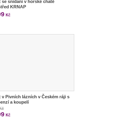
 se snídaní v horské chatě
střed KRNAP
99
Kč
 v Pivních lázních v Českém ráji s
enzí a koupelí
 Kč
99
Kč