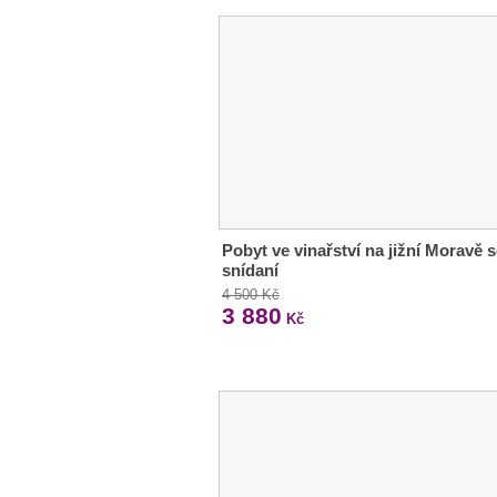
Pobyt ve vinařství na jižní Moravě 
snídaní
4 500 Kč
3 880
Kč