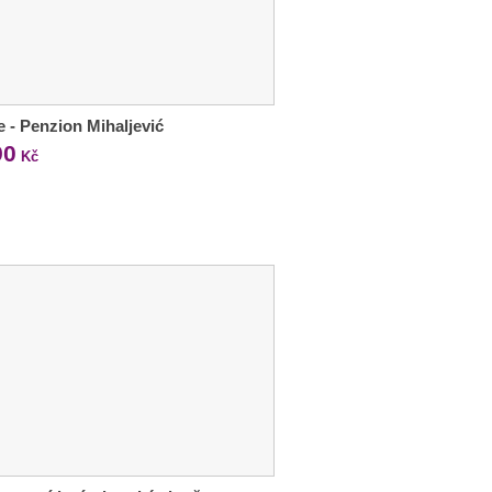
e - Penzion Mihaljević
90
Kč