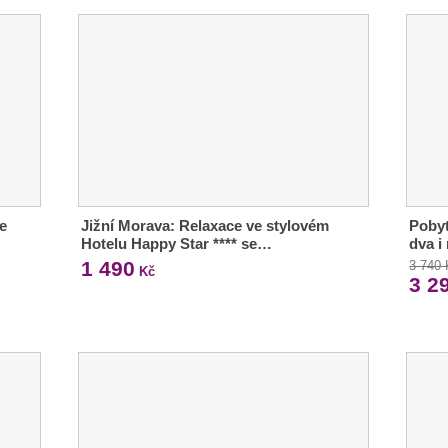
se
Jižní Morava: Relaxace ve stylovém
Pobyt
Hotelu Happy Star **** se…
dva i
1 490
3 740
Kč
3 2