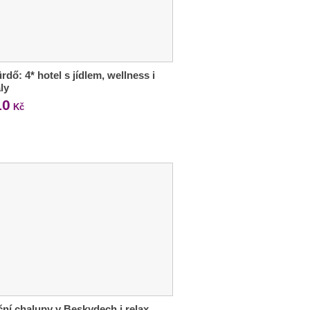
rdő: 4* hotel s jídlem, wellness i
ly
10
Kč
ční chalupy v Beskydech i relax