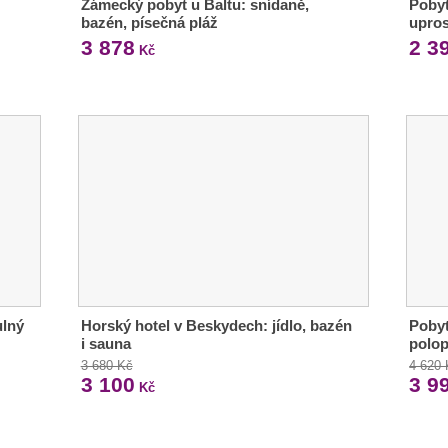
Zámecký pobyt u Baltu: snídaně,
Pobyt
bazén, písečná pláž
upro
3 878
2 3
Kč
ulný
Horský hotel v Beskydech: jídlo, bazén
Pobyt
i sauna
polop
3 680 Kč
4 620
3 100
3 9
Kč