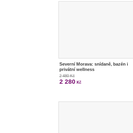
Severní Morava: snídaně, bazén i
privátní wellness
2 480 Kč
2 280
Kč