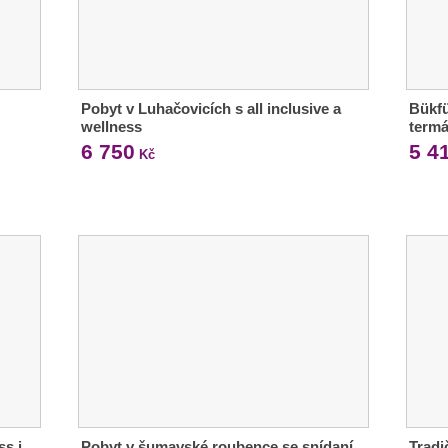
Pobyt v Luhačovicích s all inclusive a
Bükfü
wellness
termá
6 750
5 4
Kč
ss i
Pobyt v šumavské roubence se snídaní
Tradi