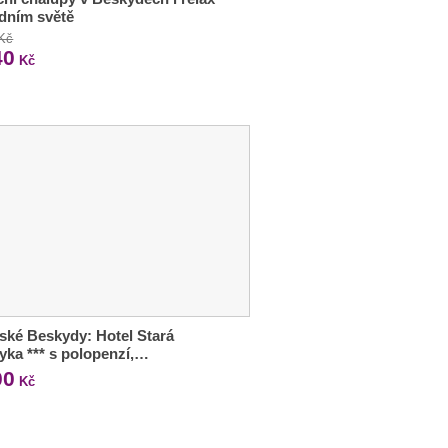
dním světě
 Kč
40
Kč
ské Beskydy: Hotel Stará
ka *** s polopenzí,…
00
Kč