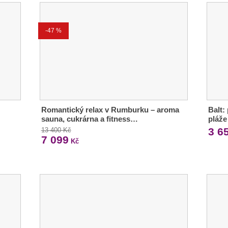
-47 %
Romantický relax v Rumburku – aroma
Balt:
sauna, cukrárna a fitness…
pláže
3 6
13 400 Kč
7 099
Kč