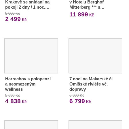
Krakově se snídaní na
v Hotelu Berghof
pokoji 2 dny / 1 noc,…
Mitterberg *** s…
11 899
5 000 Kč
Kč
2 499
Kč
Harrachov s polopenzí
7 nocí na Makarské či
a neomezeným
Omišské riviéře vč.
wellness
dopravy
5 690 Kč
6 990 Kč
4 838
6 799
Kč
Kč