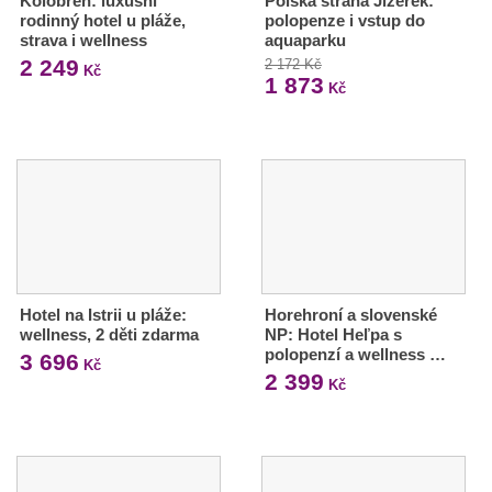
Kolobřeh: luxusní
Polská strana Jizerek:
rodinný hotel u pláže,
polopenze i vstup do
strava i wellness
aquaparku
2 249
2 172 Kč
Kč
1 873
Kč
Hotel na Istrii u pláže:
Horehroní a slovenské
wellness, 2 děti zdarma
NP: Hotel Heľpa s
polopenzí a wellness …
3 696
Kč
2 399
Kč