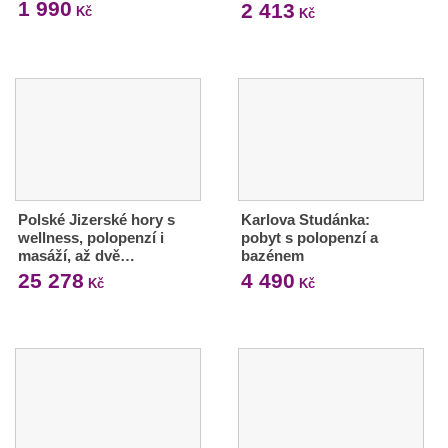
1 990
2 413
Kč
Kč
Polské Jizerské hory s
Karlova Studánka:
wellness, polopenzí i
pobyt s polopenzí a
masáží, až dvě…
bazénem
25 278
4 490
Kč
Kč