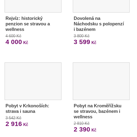
Rejvíz: historický
Dovolená na
penzion se stravou a
Náchodsku s polopenzí
wellness
i bazénem
4 600 Kč
3 800 Kč
4 000
3 599
Kč
Kč
Pobyt v Krkonoších:
Pobyt na Kroměřížsku
strava i sauna
se stravou, bazénem i
wellness
3 542 Kč
2 916
2 810 Kč
Kč
2 390
Kč