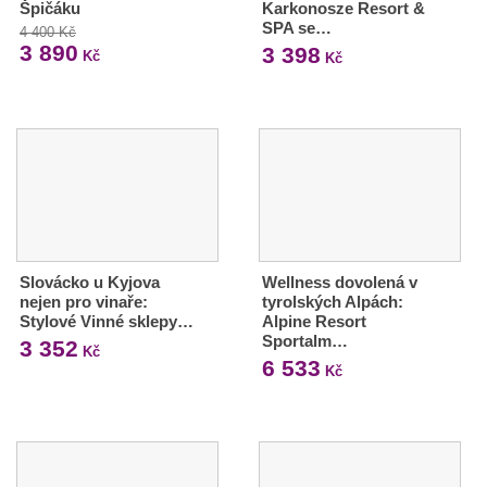
Špičáku
Karkonosze Resort &
SPA se…
4 400 Kč
3 890
3 398
Kč
Kč
Slovácko u Kyjova
Wellness dovolená v
nejen pro vinaře:
tyrolských Alpách:
Stylové Vinné sklepy…
Alpine Resort
Sportalm…
3 352
Kč
6 533
Kč