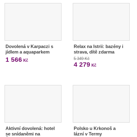
Dovolená v Karpaczi s
Relax na Istrii: bazény i
jídlem a aquaparkem
strava, dítě zdarma
1 566
5 349 Kč
Kč
4 279
Kč
Aktivní dovolená: hotel
Polsko u Krkonoš a
se snídaněmi na
lázní v Termy