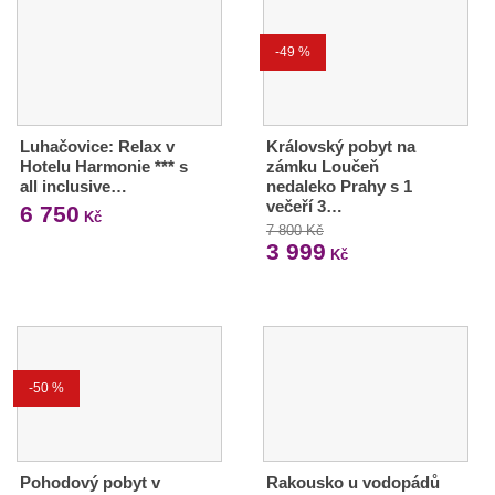
-49 %
Luhačovice: Relax v
Královský pobyt na
Hotelu Harmonie *** s
zámku Loučeň
all inclusive…
nedaleko Prahy s 1
večeří 3…
6 750
Kč
7 800 Kč
3 999
Kč
-50 %
Pohodový pobyt v
Rakousko u vodopádů