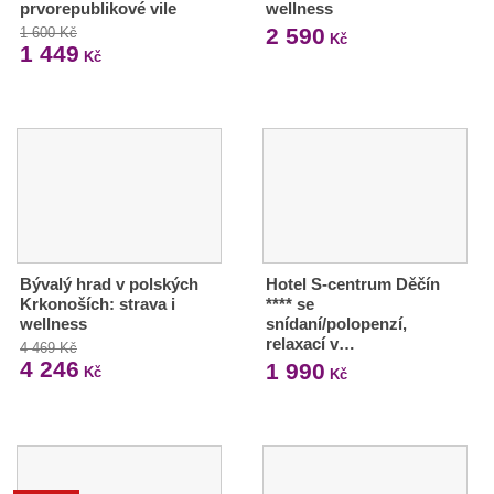
prvorepublikové vile
wellness
2 590
1 600 Kč
Kč
1 449
Kč
Bývalý hrad v polských
Hotel S-centrum Děčín
Krkonoších: strava i
**** se
wellness
snídaní/polopenzí,
relaxací v…
4 469 Kč
4 246
1 990
Kč
Kč