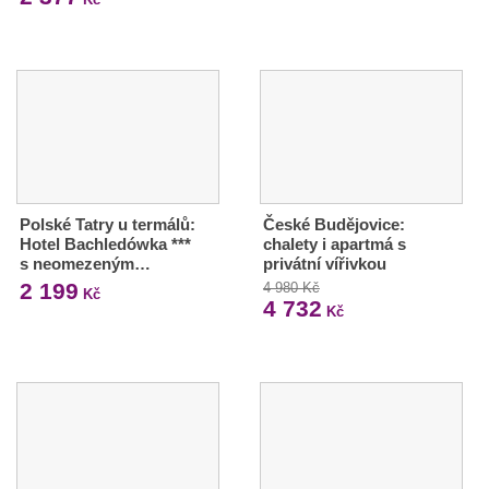
Polské Tatry u termálů:
České Budějovice:
Hotel Bachledówka ***
chalety i apartmá s
s neomezeným…
privátní vířivkou
2 199
4 980 Kč
Kč
4 732
Kč