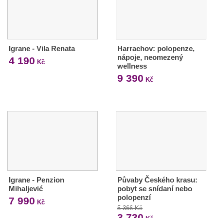
Igrane - Vila Renata
Harrachov: polopenze,
nápoje, neomezený
4 190
Kč
wellness
9 390
Kč
Igrane - Penzion
Půvaby Českého krasu:
Mihaljević
pobyt se snídaní nebo
polopenzí
7 990
Kč
5 366 Kč
3 730