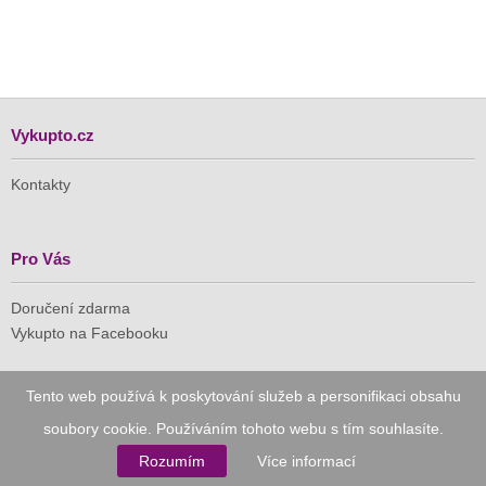
Vykupto.cz
Kontakty
Pro Vás
Doručení zdarma
Vykupto na Facebooku
Důvěryhodný nákup
Tento web používá k poskytování služeb a personifikaci obsahu
soubory cookie. Používáním tohoto webu s tím souhlasíte.
Naše společnost je členem Asociace pro elektronickou
komerci (APEK)
Rozumím
Více informací