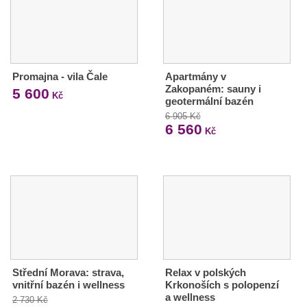
Promajna - vila Čale
Apartmány v
Zakopaném: sauny i
5 600
Kč
geotermální bazén
6 905 Kč
6 560
Kč
Střední Morava: strava,
Relax v polských
vnitřní bazén i wellness
Krkonoších s polopenzí
a wellness
2 730 Kč