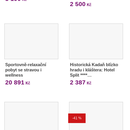
2 500
Kč
Sportovně-relaxační
Historická Kadaň blízko
pobyt se stravou i
hradu i kláštera: Hotel
wellness
Split ****…
20 891
2 387
Kč
Kč
-41 %