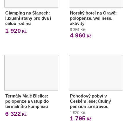
Glamping na Slapech:
Horský hotel na Oravě:
luxusní stany pro dva i
polopenze, wellness,
celou rodinu
aktivity
1 920
8 364 Kč
Kč
4 960
Kč
Termály Malé Bielice:
Pohodový pobyt v
polopenze a vstup do
Českém lese: útulný
termálního komplexu
penzion se stravou
6 322
1 920 Kč
Kč
1 795
Kč