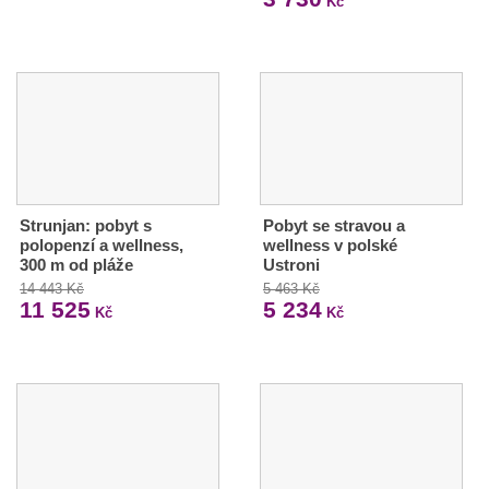
Kč
Strunjan: pobyt s
Pobyt se stravou a
polopenzí a wellness,
wellness v polské
300 m od pláže
Ustroni
14 443 Kč
5 463 Kč
11 525
5 234
Kč
Kč