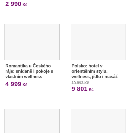
2 990
Kč
Romantika u Českého
Polsko: hotel v
ráje: snídaně i pokoje s
orientálním stylu,
vlastním wellness
wellness, jídlo i masáž
4 999
10 893 Kč
Kč
9 801
Kč