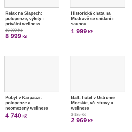
Relax na Slapech:
Historická chata na
polopenze, výlety i
Modravě se snídaní i
privátní wellness
saunou
1 999
10 999 Kč
Kč
8 999
Kč
Pobyt v Karpaczi:
Balt: hotel v Ustronie
polopenze a
Morskie, vč. stravy a
neomezený wellness
wellness
4 740
3 125 Kč
Kč
2 969
Kč