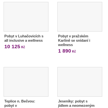
Pobyt v Luhačovicích s
Pobyt v pražském
all inclusive a wellness
Karlíně se snídaní i
wellness
10 125
Kč
1 890
Kč
Teplice n. Bečvou:
Jeseníky: pobyt s
pobyt v
jídlem a neomezeným