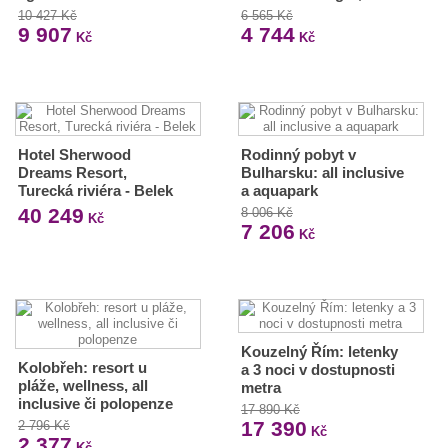
10 427 Kč
6 565 Kč
9 907
4 744
Kč
Kč
Hotel Sherwood
Rodinný pobyt v
Dreams Resort,
Bulharsku: all inclusive
Turecká riviéra - Belek
a aquapark
40 249
8 006 Kč
Kč
7 206
Kč
Kouzelný Řím: letenky
Kolobřeh: resort u
a 3 noci v dostupnosti
pláže, wellness, all
metra
inclusive či polopenze
17 890 Kč
17 390
2 796 Kč
Kč
2 377
Kč