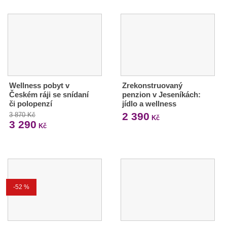
Wellness pobyt v
Zrekonstruovaný
Českém ráji se snídaní
penzion v Jeseníkách:
či polopenzí
jídlo a wellness
2 390
3 870 Kč
Kč
3 290
Kč
-52 %