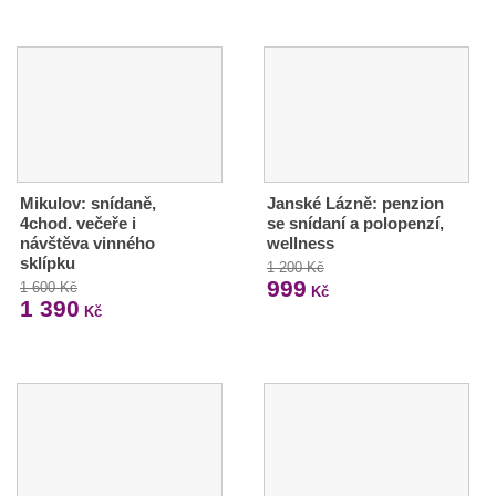
Mikulov: snídaně,
Janské Lázně: penzion
4chod. večeře i
se snídaní a polopenzí,
návštěva vinného
wellness
sklípku
1 200 Kč
999
1 600 Kč
Kč
1 390
Kč