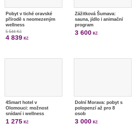
Pobyt v tiché oravské
Zážitková Šumava:
přírodě s neomezeným
sauna, jídlo i animační
wellness
program
3 600
5 544 Kč
Kč
4 839
Kč
4Smart hotel v
Dolní Morava: pobyt s
Olomouci: možnost
polopenzí až pro 8
snídaní i wellness
osob
1 275
3 000
Kč
Kč