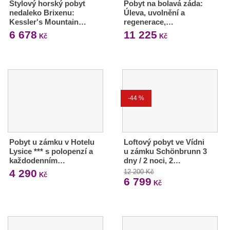
Stylový horský pobyt
Pobyt na bolavá záda:
nedaleko Brixenu:
Úleva, uvolnění a
Kessler's Mountain…
regenerace,…
6 678
11 225
Kč
Kč
-44 %
Pobyt u zámku v Hotelu
Loftový pobyt ve Vídni
Lysice *** s polopenzí a
u zámku Schönbrunn 3
každodenním…
dny / 2 noci, 2…
4 290
12 200 Kč
Kč
6 799
Kč