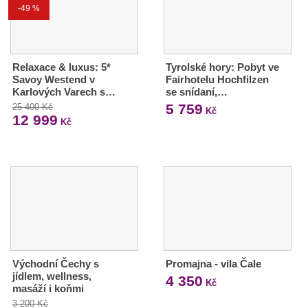
-49 %
Relaxace & luxus: 5*
Tyrolské hory: Pobyt ve
Savoy Westend v
Fairhotelu Hochfilzen
Karlových Varech s…
se snídaní,…
5 759
25 400 Kč
Kč
12 999
Kč
Východní Čechy s
Promajna - vila Čale
jídlem, wellness,
4 350
Kč
masáží i koňmi
3 200 Kč