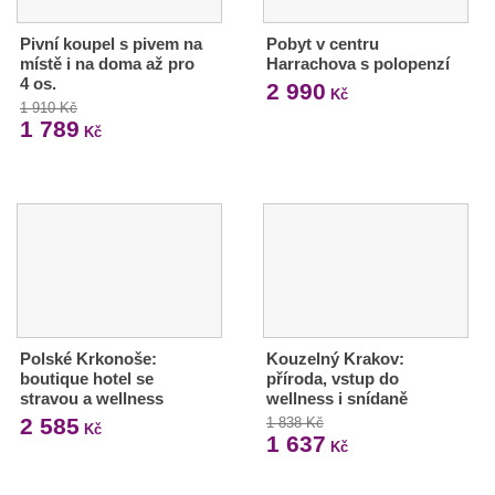
Pivní koupel s pivem na
Pobyt v centru
místě i na doma až pro
Harrachova s polopenzí
4 os.
2 990
Kč
1 910 Kč
1 789
Kč
Polské Krkonoše:
Kouzelný Krakov:
boutique hotel se
příroda, vstup do
stravou a wellness
wellness i snídaně
2 585
1 838 Kč
Kč
1 637
Kč