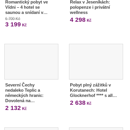
Romantický pobyt ve
Relax v Jeseníkách:
Vídni – 4 hotel se
polopenze i privátní
saunou a snídaní v…
wellness
4 298
6 700 Kč
Kč
3 199
Kč
Severní Čechy
Pobyt plný zážitků v
nedaleko Teplic a
Korutanech: Hotel
německých hranic:
Glocknerhof **** s all…
Dovolená na…
2 638
Kč
2 132
Kč