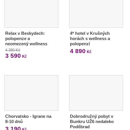
Relax v Beskydech:
4* hotel v Krušných
polopenze a
horách s wellness a
neomezený wellness
polopenzí
4 890
4 380 Kč
Kč
3 590
Kč
Chorvatsko - Igrane na
Dobrodružný pobyt v
8-10 dnů
Bunkru UŽ6 nedaleko
Poděbrad
3 190
Kč