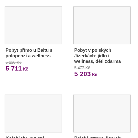
Pobyt přímo u Baltu s
Pobyt v polských
polopenzí a wellness
Jizerkách: jídlo i
wellness, děti zdarma
6 136 Kč
5 711
5 477 Kč
Kč
5 203
Kč