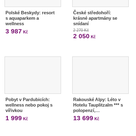
Polské Beskydy: resort
České středohoří:
s aquaparkem a
krásné apartmány se
wellness
snídaní
3 987
2 270 Kč
Kč
2 050
Kč
Pobyt v Pardubicích:
Rakouské Alpy: Léto v
wellness nebo pokoj s
Hotelu Tauplitzalm *** s
vířivkou
polopenzí,…
1 999
13 699
Kč
Kč