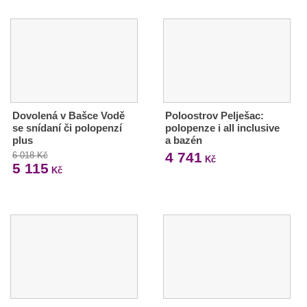
Dovolená v Bašce Vodě
Poloostrov Pelješac:
se snídaní či polopenzí
polopenze i all inclusive
plus
a bazén
4 741
6 018 Kč
Kč
5 115
Kč