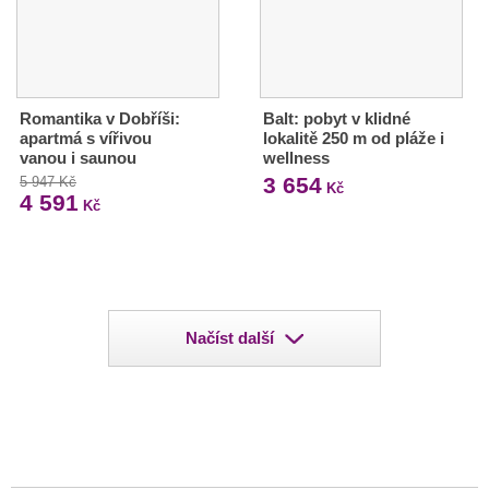
Romantika v Dobříši:
Balt: pobyt v klidné
apartmá s vířivou
lokalitě 250 m od pláže i
vanou i saunou
wellness
3 654
5 947 Kč
Kč
4 591
Kč
Načíst další