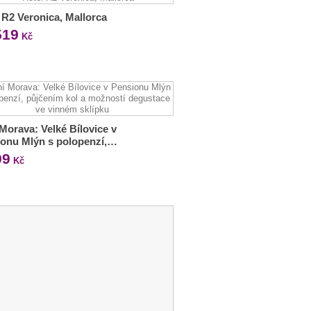
 R2 Veronica, Mallorca
519
Kč
 Morava: Velké Bílovice v
onu Mlýn s polopenzí,…
99
Kč