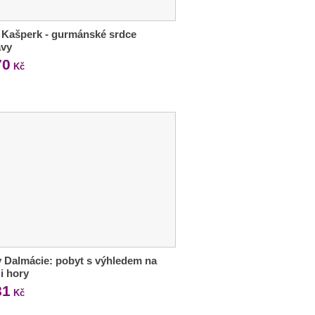
 Kašperk - gurmánské srdce
vy
70
Kč
 Dalmácie: pobyt s výhledem na
i hory
81
Kč