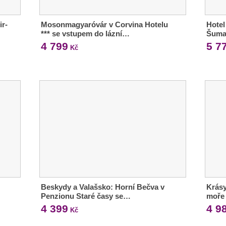
ir-
Mosonmagyaróvár v Corvina Hotelu
Hotel
*** se vstupem do lázní…
Šuma
4 799
5 7
Kč
Beskydy a Valašsko: Horní Bečva v
Krásy
Penzionu Staré časy se…
moře 
4 399
4 9
Kč