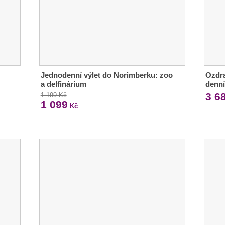
Jednodenní výlet do Norimberku: zoo
Ozdra
a delfinárium
denn
3 6
1 199 Kč
1 099
Kč