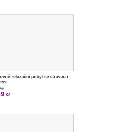
ovně-relaxační pobyt se stravou i
ess
 Kč
49
Kč