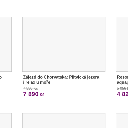
o
Zájezd do Chorvatska: Plitvická jezera
Resor
i relax u moře
aquap
7 990 Kč
5 056
7 890
4 8
Kč