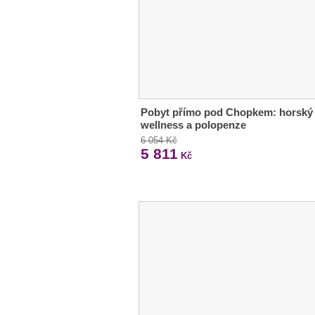
Pobyt přímo pod Chopkem: horský
wellness a polopenze
6 054 Kč
5 811
Kč