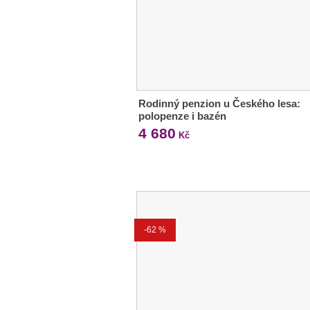
Rodinný penzion u Českého lesa:
polopenze i bazén
4 680
Kč
-62 %