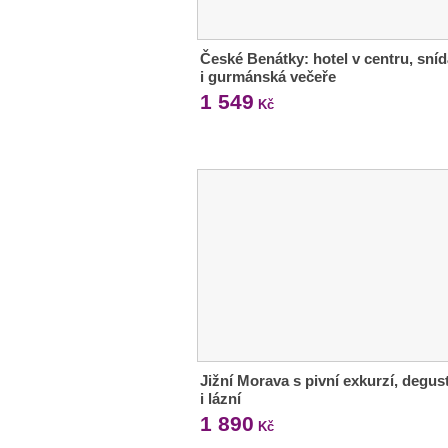
České Benátky: hotel v centru, sní
i gurmánská večeře
1 549
Kč
Jižní Morava s pivní exkurzí, degus
i lázní
1 890
Kč