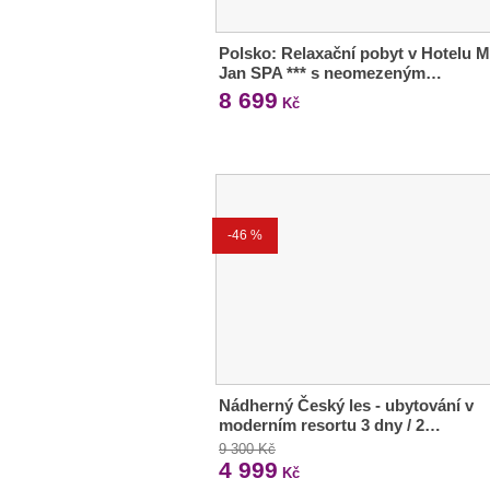
Polsko: Relaxační pobyt v Hotelu M
Jan SPA *** s neomezeným…
8 699
Kč
-46 %
Nádherný Český les - ubytování v
moderním resortu 3 dny / 2…
9 300 Kč
4 999
Kč