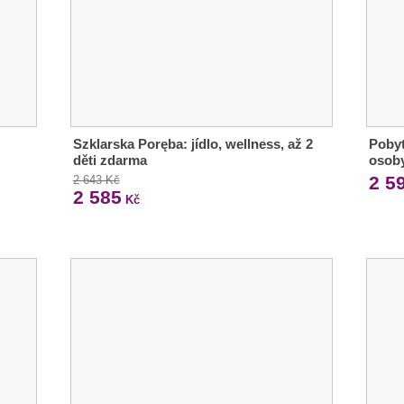
Szklarska Poręba: jídlo, wellness, až 2
Pobyt
děti zdarma
osob
2 5
2 643 Kč
2 585
Kč