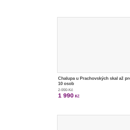
Chalupa u Prachovských skal až pr
10 osob
2 990 Kč
1 990
Kč