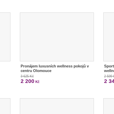
Pronájem luxusních wellness pokojů v
Sport
centru Olomouce
welln
3 625 Kč
2 599
2 200
2 3
Kč