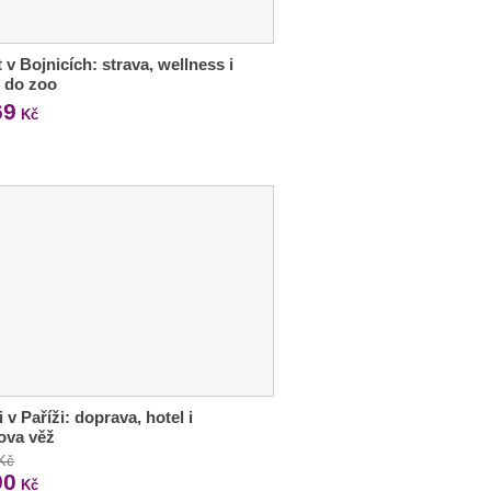
 v Bojnicích: strava, wellness i
 do zoo
69
Kč
i v Paříži: doprava, hotel i
lova věž
 Kč
90
Kč