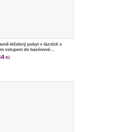
vně-léčebný pobyt v lázních s
ím vstupem do bazénové…
84
Kč