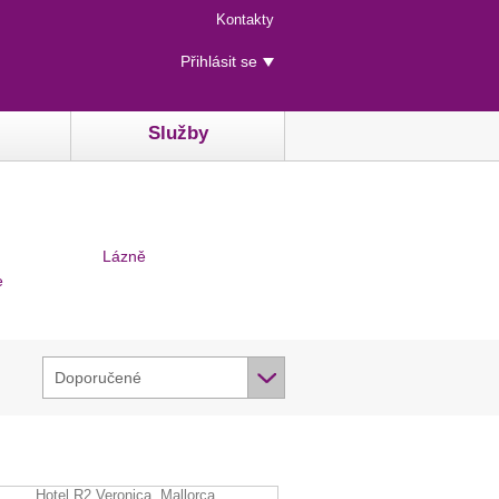
Menu
Kontakty
rychlého
Uživatelské
přístupu
Přihlásit se
menu
Služby
Lázně
e
Doporučené