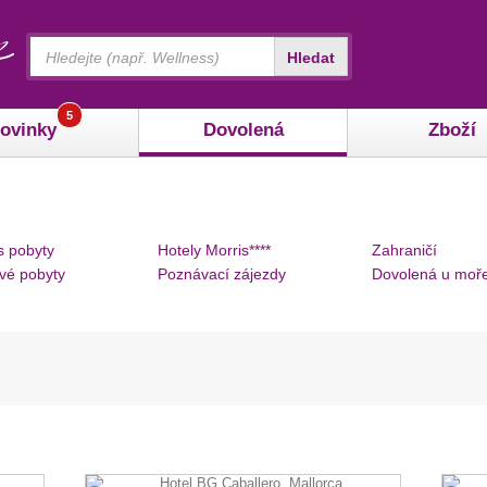
Vyhledávání
Hledat
5
ovinky
Dovolená
Zboží
s pobyty
Hotely Morris****
Zahraničí
vé pobyty
Poznávací zájezdy
Dovolená u moř