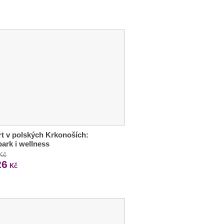
t v polských Krkonoších:
ark i wellness
 Kč
26
Kč