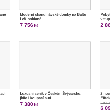
daně
Moderní skandinávské domky na Baltu
Pobyt
i vč. snídaně
vstup
7 756
2 8
Kč
tací
Luxusní seník v Českém Švýcarsku:
2 noc
jídlo i koupací sud
Eiffe
7 380
6 290
Kč
6 0