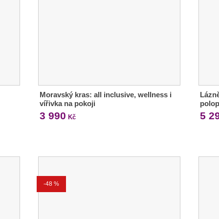
Moravský kras: all inclusive, wellness i
Lázně
vířivka na pokoji
polo
3 990
5 2
Kč
-48 %