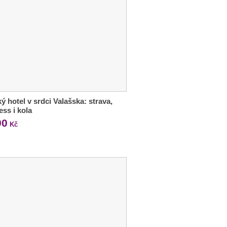
ý hotel v srdci Valašska: strava,
ess i kola
90
Kč