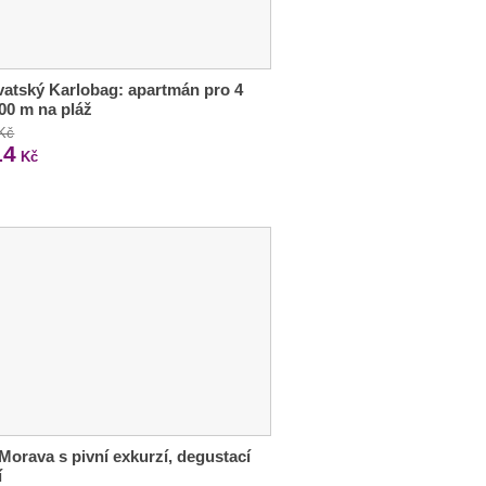
atský Karlobag: apartmán pro 4
200 m na pláž
 Kč
14
Kč
 Morava s pivní exkurzí, degustací
í