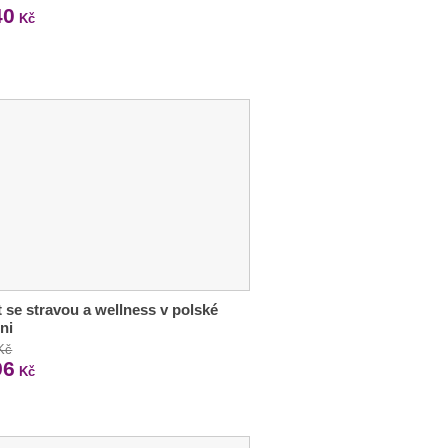
40
Kč
 se stravou a wellness v polské
ni
Kč
96
Kč