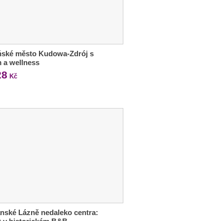
ňské město Kudowa-Zdrój s
m a wellness
28
Kč
nské Lázně nedaleko centra: