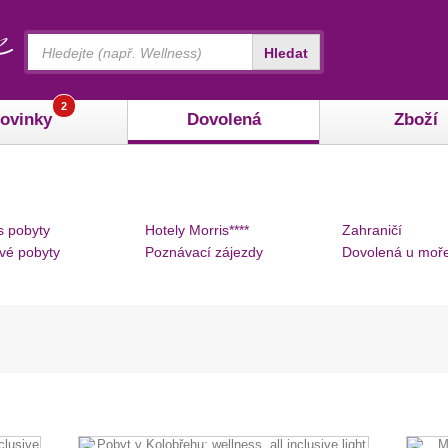
Vyhledávání
Hledat
2
ovinky
Dovolená
Zboží
s pobyty
Hotely Morris****
Zahraničí
vé pobyty
Poznávací zájezdy
Dovolená u moř