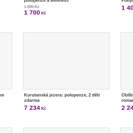
polopenze a wellness
Poby
1 4
1 999 Kč
1 700
Kč
em
Korutanská jezera: polopenze, 2 děti
Oblíb
zdarma
roman
7 234
2 2
Kč