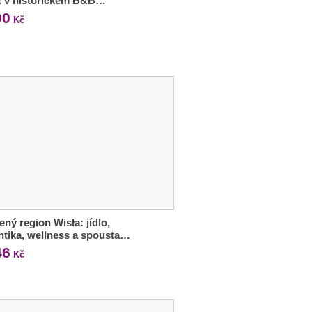
t v historickém B&B…
00
Kč
ený region Wisła: jídlo,
tika, wellness a spousta…
46
Kč