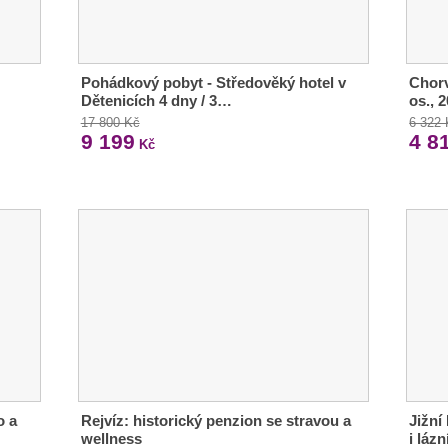
Pohádkový pobyt - Středověký hotel v
Chorv
Dětenicích 4 dny / 3…
os., 
17 800 Kč
6 322
9 199
4 8
Kč
o a
Rejvíz: historický penzion se stravou a
Jižní
wellness
i lázn