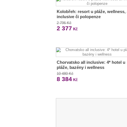
Kolobřeh: resort u pláže, wellness, 
inclusive či polopenze
2 796 Kč
2 377
Kč
Chorvatsko all inclusive: 4* hotel u
pláže, bazény i wellness
10 480 Kč
8 384
Kč