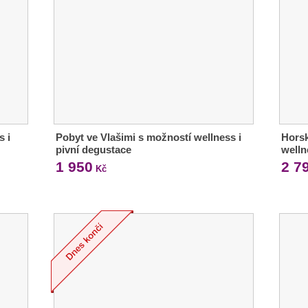
s i
Pobyt ve Vlašimi s možností wellness i
Horsk
pivní degustace
welln
1 950
2 7
Kč