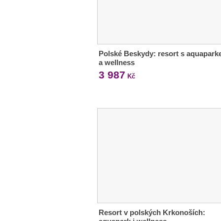
Polské Beskydy: resort s aquapar
a wellness
3 987
Kč
Resort v polských Krkonoších: