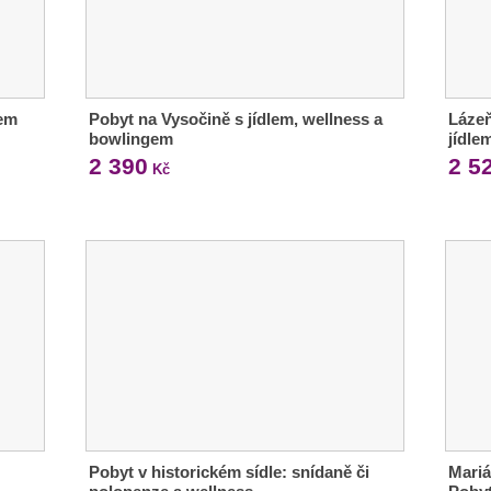
kem
Pobyt na Vysočině s jídlem, wellness a
Láze
bowlingem
jídle
2 390
2 5
Kč
Pobyt v historickém sídle: snídaně či
Mariá