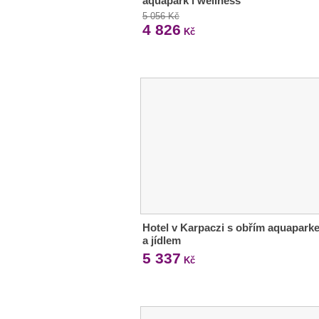
aquapark i wellness
5 056 Kč
4 826
Kč
Hotel v Karpaczi s obřím aquapark
a jídlem
5 337
Kč