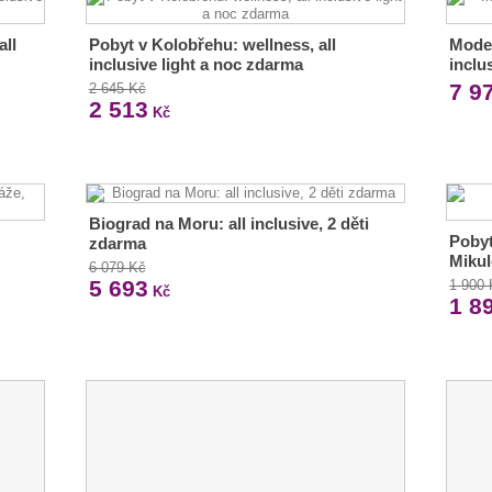
all
Pobyt v Kolobřehu: wellness, all
Moder
inclusive light a noc zdarma
inclu
7 9
2 645 Kč
2 513
Kč
Biograd na Moru: all inclusive, 2 děti
Pobyt
zdarma
Miku
6 079 Kč
5 693
1 900
Kč
1 8