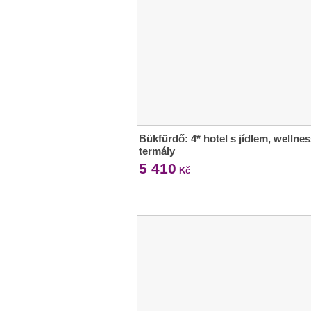
Bükfürdő: 4* hotel s jídlem, wellnes
termály
5 410
Kč