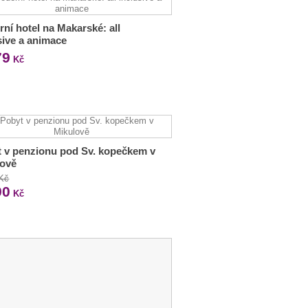
ní hotel na Makarské: all
sive a animace
79
Kč
 v penzionu pod Sv. kopečkem v
lově
 Kč
90
Kč