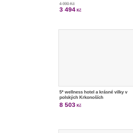
4 990 Kč
3 494
Kč
5* wellness hotel a krásné vilky v
polských Krkonoších
8 503
Kč