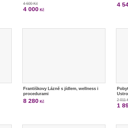
4 5
4 600 Kč
4 000
Kč
Františkovy Lázně s jídlem, wellness i
Pobyt
procedurami
Ustro
8 280
2 011 
Kč
1 8