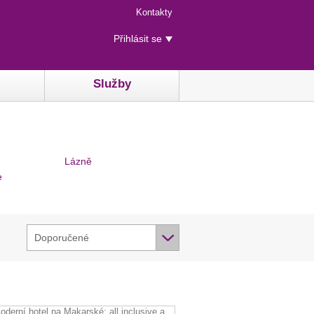
Menu
Kontakty
rychlého
Uživatelské
přístupu
Přihlásit se
menu
Služby
Lázně
e
Doporučené