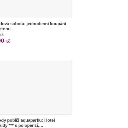
ová sobota: jednodenní koupání
atonu
 Kč
90
Kč
dy poblíž aquaparku: Hotel
ldy *** s polopenzí,…