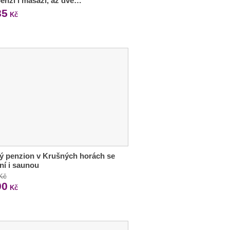
enzí i masáží, až dvě…
85
Kč
ý penzion v Krušných horách se
ní i saunou
 Kč
90
Kč