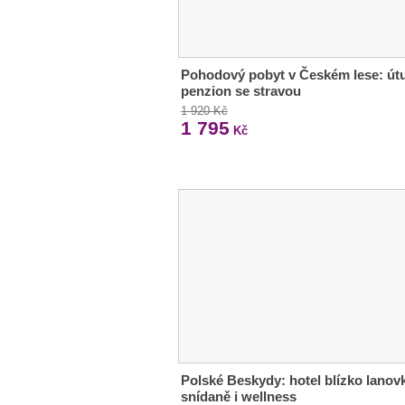
Pohodový pobyt v Českém lese: út
penzion se stravou
1 920 Kč
1 795
Kč
Polské Beskydy: hotel blízko lanovk
snídaně i wellness