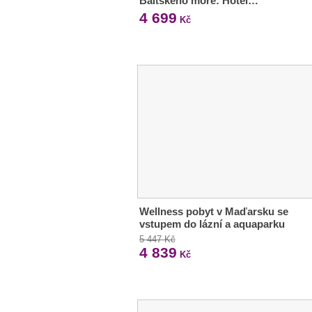
Baltského moře: Hotel…
4 699
Kč
Wellness pobyt v Maďarsku se
vstupem do lázní a aquaparku
5 447 Kč
4 839
Kč