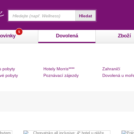
Vyhledávání
Hledat
5
ovinky
Dovolená
Zboží
s pobyty
Hotely Morris****
Zahraničí
vé pobyty
Poznávací zájezdy
Dovolená u moř