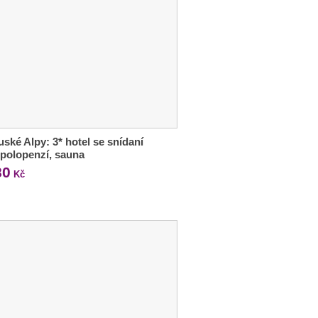
ské Alpy: 3* hotel se snídaní
polopenzí, sauna
80
Kč