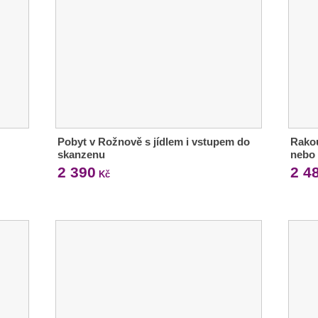
Pobyt v Rožnově s jídlem i vstupem do
Rakou
skanzenu
nebo 
2 390
2 4
Kč