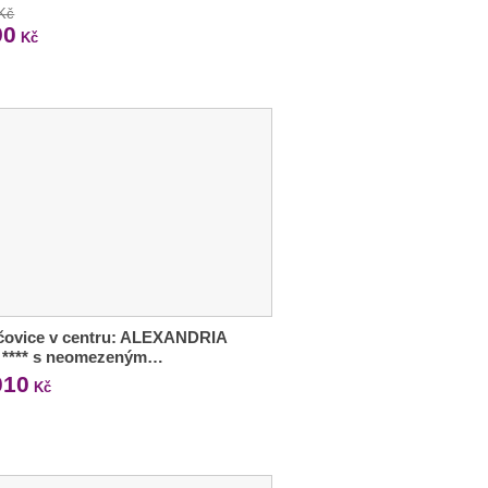
 Kč
90
Kč
čovice v centru: ALEXANDRIA
l **** s neomezeným…
010
Kč