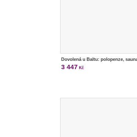
Dovolená u Baltu: polopenze, saun
3 447
Kč