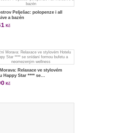
strov Pelješac: polopenze i all
sive a bazén
41
Kč
 Morava: Relaxace ve stylovém
u Happy Star **** se…
90
Kč