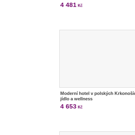
4 481
Kč
Moderní hotel v polských Krkonoší
jídlo a wellness
4 653
Kč