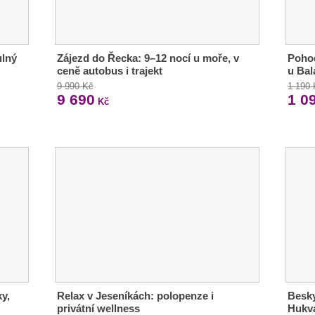
ulný
Zájezd do Řecka: 9–12 nocí u moře, v
Pohod
ceně autobus i trajekt
u Bal
9 990 Kč
1 190
9 690
1 0
Kč
y,
Relax v Jeseníkách: polopenze i
Besky
privátní wellness
Hukva