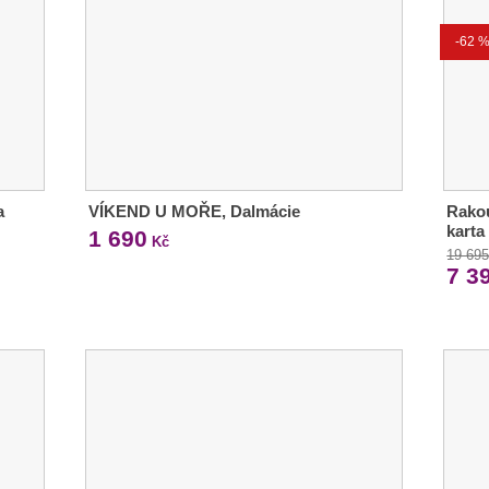
-62 
a
VÍKEND U MOŘE, Dalmácie
Rakou
karta
1 690
Kč
19 69
7 3