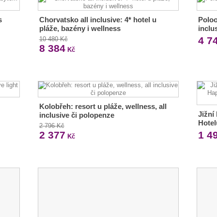
s
Chorvatsko all inclusive: 4* hotel u
Poloo
pláže, bazény i wellness
inclu
4 7
10 480 Kč
8 384
Kč
Kolobřeh: resort u pláže, wellness, all
Jižní
inclusive či polopenze
Hotel
2 796 Kč
2 377
1 4
Kč