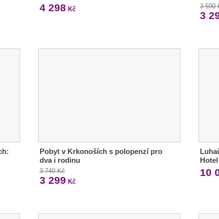
4 298
3 590
Kč
3 2
ch:
Pobyt v Krkonoších s polopenzí pro
Luha
dva i rodinu
Hote
10 
3 740 Kč
3 299
Kč