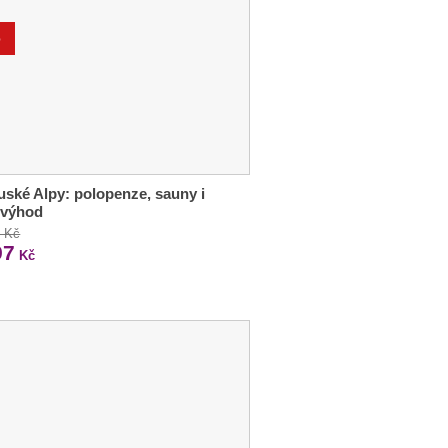
%
ské Alpy: polopenze, sauny i
 výhod
5 Kč
97
Kč