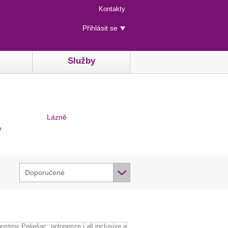
Menu
Kontakty
rychlého
Uživatelské
přístupu
Přihlásit se
menu
Služby
Lázně
e
Doporučené