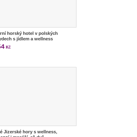
ní horský hotel v polských
dech s jídlem a wellness
54
Kč
é Jizerské hory s wellness,