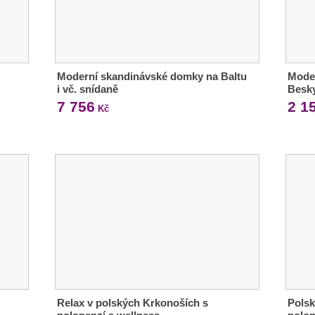
Moderní skandinávské domky na Baltu
Moder
i vč. snídaně
Besky
7 756
2 1
Kč
Relax v polských Krkonoších s
Polsk