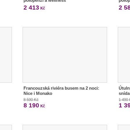
polopenzí a wellness
polop
2 413
2 5
Kč
Francouzská riviéra busem na 2 noci:
Útuln
Nice i Monako
snída
8 590 Kč
1 490
8 190
1 3
Kč