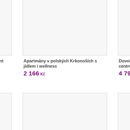
nt
Apartmány v polských Krkonoších s
Dovol
jídlem i wellness
cent
2 166
4 7
Kč