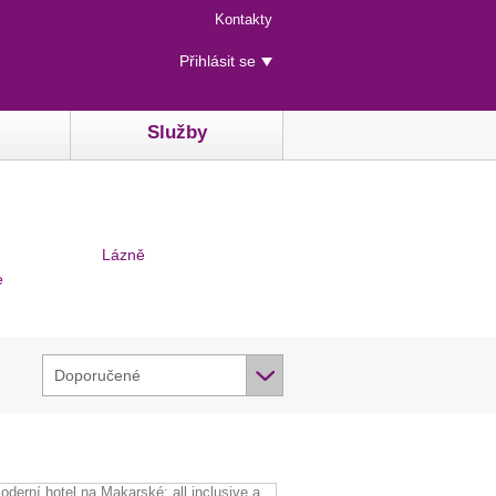
Menu
Kontakty
rychlého
Uživatelské
přístupu
Přihlásit se
menu
Služby
Lázně
e
Doporučené