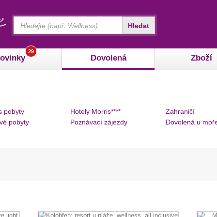
Vyhledávání
Hledat
29
ovinky
Dovolená
Zboží
s pobyty
Hotely Morris****
Zahraničí
vé pobyty
Poznávací zájezdy
Dovolená u moř