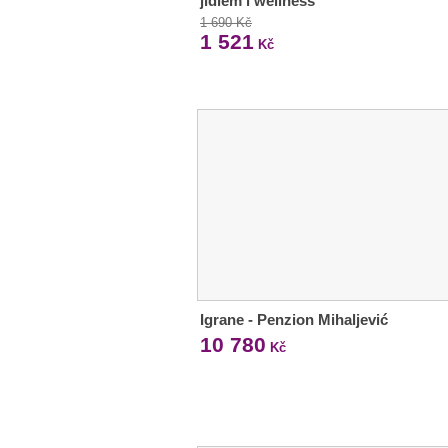
jídlem i wellness
1 690 Kč
1 521
Kč
Igrane - Penzion Mihaljević
10 780
Kč