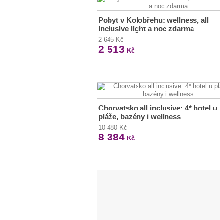
Pobyt v Kolobřehu: wellness, all
inclusive light a noc zdarma
2 645 Kč
2 513
Kč
Chorvatsko all inclusive: 4* hotel u
pláže, bazény i wellness
10 480 Kč
8 384
Kč