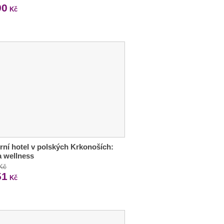
90
Kč
ní hotel v polských Krkonoších:
 a wellness
 Kč
51
Kč