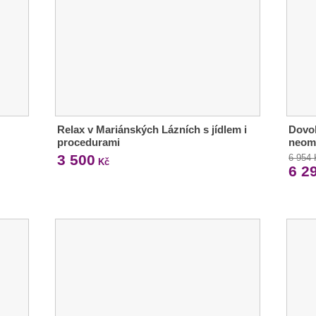
Relax v Mariánských Lázních s jídlem i
Dovol
procedurami
neom
3 500
6 954
Kč
6 2