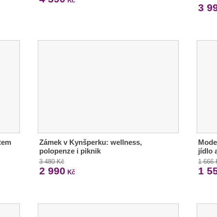
Kč
3 9
ětem
Zámek v Kynšperku: wellness,
Moder
polopenze i piknik
jídlo
3 480 Kč
1 666
2 990
1 5
Kč