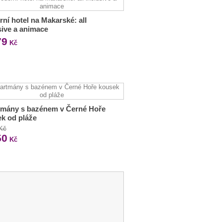
ní hotel na Makarské: all
sive a animace
79
Kč
tmány s bazénem v Černé Hoře
k od pláže
 Kč
50
Kč