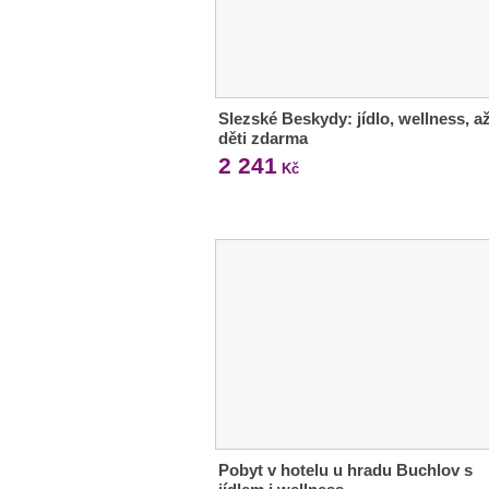
Slezské Beskydy: jídlo, wellness, a
děti zdarma
2 241
Kč
Pobyt v hotelu u hradu Buchlov s