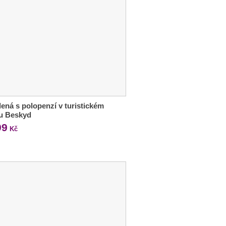
ená s polopenzí v turistickém
ru Beskyd
99
Kč