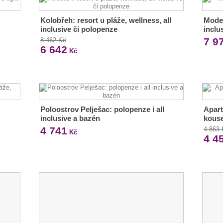
Kolobřeh: resort u pláže, wellness, all
Moder
inclusive či polopenze
inclu
7 9
8 462 Kč
6 642
Kč
Poloostrov Pelješac: polopenze i all
Apar
inclusive a bazén
kouse
4 741
4 863
Kč
4 4