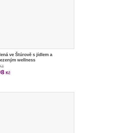
ená ve Štúrově s jídlem a
ezeným wellness
 Kč
98
Kč