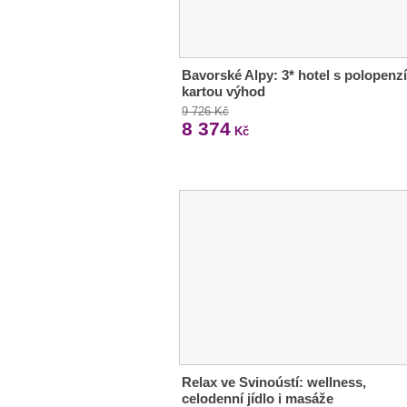
Bavorské Alpy: 3* hotel s polopenzí
kartou výhod
9 726 Kč
8 374
Kč
Relax ve Svinoústí: wellness,
celodenní jídlo i masáže