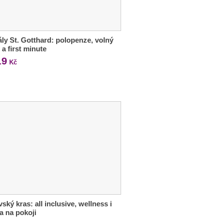
ly St. Gotthard: polopenze, volný
 a first minute
19
Kč
ský kras: all inclusive, wellness i
ka na pokoji