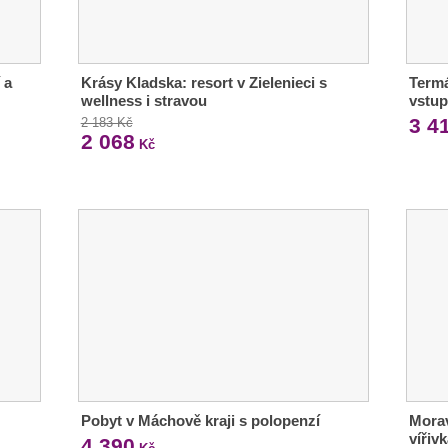
 a
Krásy Kladska: resort v Zielenieci s
Termá
wellness i stravou
vstup
3 4
2 183 Kč
2 068
Kč
Pobyt v Máchově kraji s polopenzí
Morav
vířiv
4 390