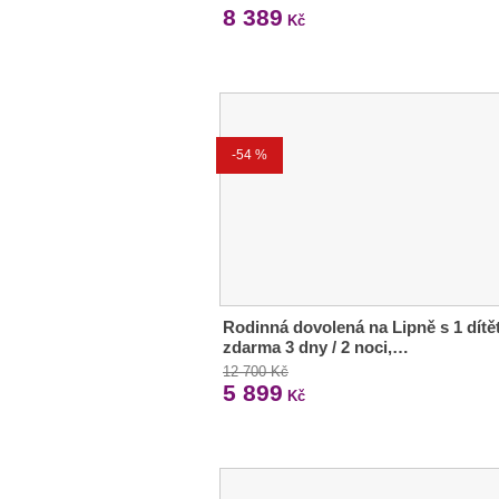
8 389
Kč
-54 %
Rodinná dovolená na Lipně s 1 dít
zdarma 3 dny / 2 noci,…
12 700 Kč
5 899
Kč