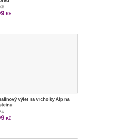
brad
 Kč
99
Kč
alinový výlet na vrcholky Alp na
steinu
 Kč
99
Kč