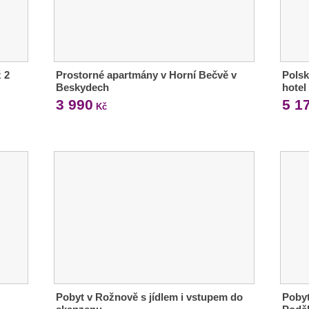
ž 2
Prostorné apartmány v Horní Bečvě v
Polsk
Beskydech
hotel
3 990
5 1
Kč
Pobyt v Rožnově s jídlem i vstupem do
Pobyt