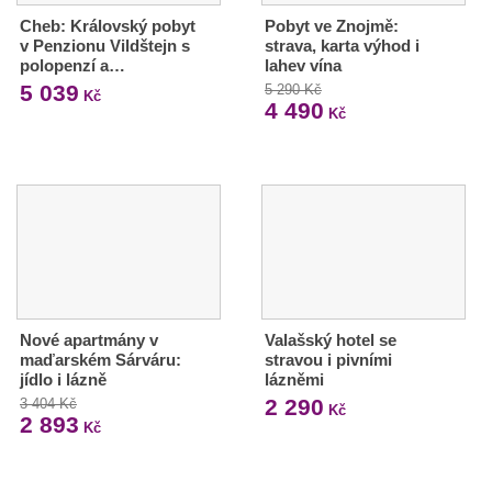
Cheb: Královský pobyt
Pobyt ve Znojmě:
v Penzionu Vildštejn s
strava, karta výhod i
polopenzí a…
lahev vína
5 039
5 290 Kč
Kč
4 490
Kč
Nové apartmány v
Valašský hotel se
maďarském Sárváru:
stravou i pivními
jídlo i lázně
lázněmi
2 290
3 404 Kč
Kč
2 893
Kč