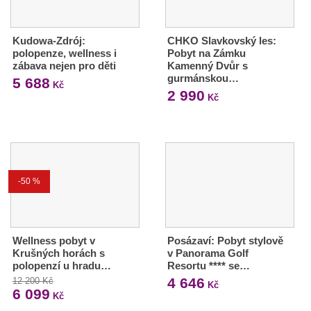
Kudowa-Zdrój:
CHKO Slavkovský les:
polopenze, wellness i
Pobyt na Zámku
zábava nejen pro děti
Kamenný Dvůr s
gurmánskou…
5 688
Kč
2 990
Kč
-50 %
Wellness pobyt v
Posázaví: Pobyt stylově
Krušných horách s
v Panorama Golf
polopenzí u hradu…
Resortu **** se…
4 646
12 200 Kč
Kč
6 099
Kč