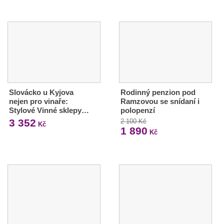
Slovácko u Kyjova
Rodinný penzion pod
nejen pro vinaře:
Ramzovou se snídaní i
Stylové Vinné sklepy…
polopenzí
3 352
2 100 Kč
Kč
1 890
Kč