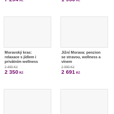
Kč
Kč
Moravský kras:
Jižní Morava: penzion
relaxace s jídlem i
se stravou, wellness a
privátním wellness
vínem
2 490 Kč
2 990 Kč
2 350
2 691
Kč
Kč