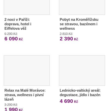
2 noci v Paříži:
Pobyt na Kroměřížsku
doprava, hotel i
se stravou, bazénem i
Eiffelova věž
wellness
6 290 Kč
2 810 Kč
6 090
2 390
Kč
Kč
Relax na Malé Morávce:
Lednicko-valtický areál:
strava, wellness i pivní
degustace, jídlo i bazén
lázeň
4 690
Kč
3 290 Kč
1 990
Kč