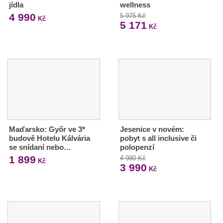
jídla
wellness
4 990
5 975 Kč
Kč
5 171
Kč
Maďarsko: Győr ve 3*
Jesenice v novém:
budově Hotelu Kálvária
pobyt s all inclusive či
se snídaní nebo…
polopenzí
1 899
4 980 Kč
Kč
3 990
Kč