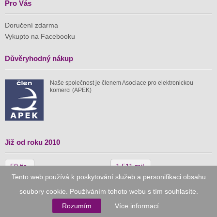
Pro Vás
Doručení zdarma
Vykupto na Facebooku
Důvěryhodný nákup
Naše společnost je členem Asociace pro elektronickou
komerci (APEK)
Již od roku 2010
59 tis.
1 511 mil.
Tento web používá k poskytování služeb a personifikaci obsahu
spuštěných nabídek
ušetřeno nákupy
soubory cookie. Používáním tohoto webu s tím souhlasíte.
Rozumím
Více informací
© 2010–2026
Vykupto.cz
, Všechna práva vyhrazena.