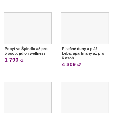
Pobyt ve Špindlu až pro
Písečné duny a pláž
5 osob: jídlo i wellness
Leba: apartmány až pro
6 osob
1 790
Kč
4 309
Kč