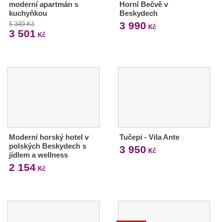
moderní apartmán s
Horní Bečvě v
kuchyňkou
Beskydech
3 990
5 349 Kč
Kč
3 501
Kč
Moderní horský hotel v
Tučepi - Vila Ante
polských Beskydech s
3 950
Kč
jídlem a wellness
2 154
Kč