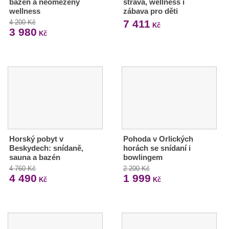
bazén a neomezený
strava, wellness i
wellness
zábava pro děti
7 411
4 200 Kč
Kč
3 980
Kč
Horský pobyt v
Pohoda v Orlických
Beskydech: snídaně,
horách se snídaní i
sauna a bazén
bowlingem
4 760 Kč
2 200 Kč
4 490
1 999
Kč
Kč