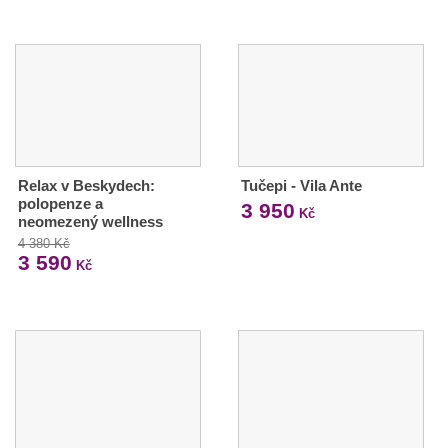
Relax v Beskydech:
Tučepi - Vila Ante
polopenze a
3 950
Kč
neomezený wellness
4 380 Kč
3 590
Kč