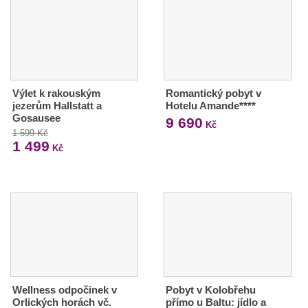
Výlet k rakouským
Romantický pobyt v
jezerům Hallstatt a
Hotelu Amande****
Gosausee
9 690
Kč
1 599 Kč
1 499
Kč
Wellness odpočinek v
Pobyt v Kolobřehu
Orlických horách vč.
přímo u Baltu: jídlo a