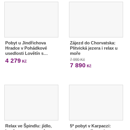
Pobyt u Jindřichova
Zájezd do Chorvatska:
Hradce v Pohádkové
Plitvická jezera i relax u
usedlosti Lovětín s…
moře
4 279
7 990 Kč
Kč
7 890
Kč
Relax ve Špindlu: jídlo,
5* pobyt v Karpaczi: