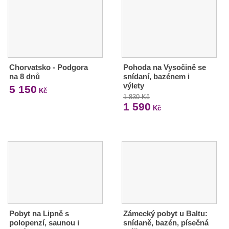
Chorvatsko - Podgora
Pohoda na Vysočině se
na 8 dnů
snídaní, bazénem i
výlety
5 150
Kč
1 830 Kč
1 590
Kč
Pobyt na Lipně s
Zámecký pobyt u Baltu:
polopenzí, saunou i
snídaně, bazén, písečná