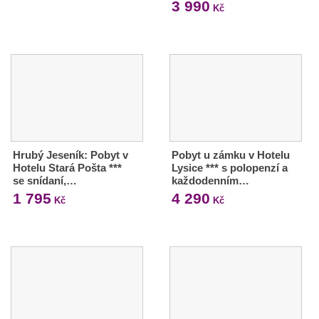
3 990
Kč
Hrubý Jeseník: Pobyt v
Pobyt u zámku v Hotelu
Hotelu Stará Pošta ***
Lysice *** s polopenzí a
se snídaní,…
každodenním…
1 795
4 290
Kč
Kč