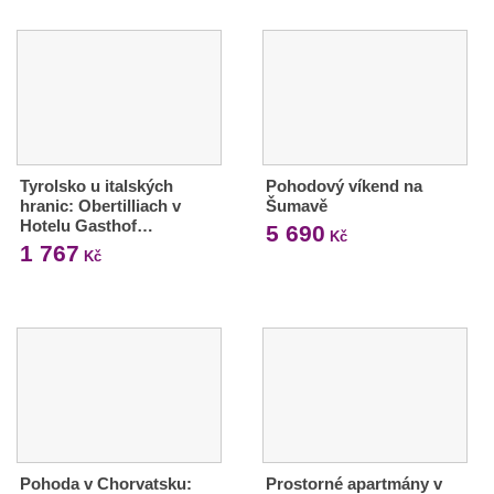
Tyrolsko u italských
Pohodový víkend na
hranic: Obertilliach v
Šumavě
Hotelu Gasthof…
5 690
Kč
1 767
Kč
Pohoda v Chorvatsku:
Prostorné apartmány v