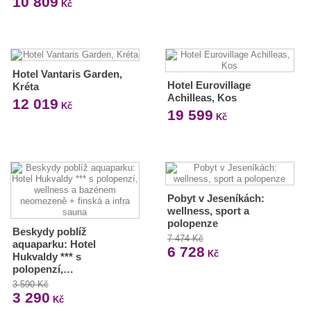
10 809
Kč
Hotel Vantaris Garden,
Hotel Eurovillage
Kréta
Achilleas, Kos
12 019
Kč
19 599
Kč
Pobyt v Jeseníkách:
wellness, sport a
polopenze
Beskydy poblíž
7 474 Kč
aquaparku: Hotel
6 728
Kč
Hukvaldy *** s
polopenzí,…
3 590 Kč
3 290
Kč