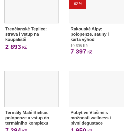
-62 %
Trenčianské Teplice:
Rakouské Alpy:
strava i vstup na
polopenze, sauny i
koupaliště
karta výhod
2 893
19 695 Kč
Kč
7 397
Kč
Termály Malé Bielice:
Pobyt ve Vlašimi s
polopenze a vstup do
možností wellness i
termálního komplexu
pivní degustace
7 294
1 950