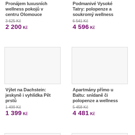
Pronájem luxusních
Podmanivé Vysoké
wellness pokojů v
Tatry: polopenze a
centru Olomouce
soukromý wellness
3 625 Kč
6 541 Kč
2 200
4 596
Kč
Kč
Výlet na Dachstein:
Apartmány přímo u
jeskyně i vyhlídka Pět
Baltu: snídaně či
prstů
polopenze a wellness
1 499 Kč
5 458 Kč
1 399
4 481
Kč
Kč