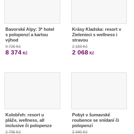
Bavorské Alpy: 3* hotel
Krásy Kladska: resort v
s polopenzí a kartou
Zielenieci s wellness i
výhod
stravou
9 726 Kč
2 183 Kč
8 374
2 068
Kč
Kč
Kolobřeh: resort u
Pobyt v šumavské
pláže, wellness, all
roubence se snídaní či
inclusive či polopenze
polopenzí
2 796 Kč
3 440 Kč