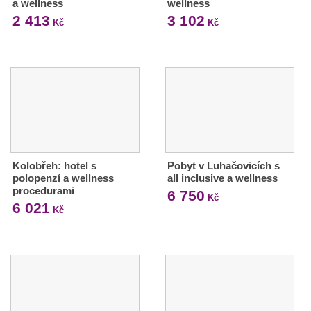
a wellness
wellness
2 413
3 102
Kč
Kč
Kolobřeh: hotel s
Pobyt v Luhačovicích s
polopenzí a wellness
all inclusive a wellness
procedurami
6 750
Kč
6 021
Kč