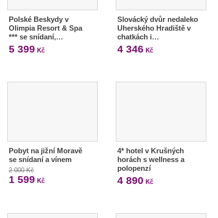
Polské Beskydy v
Slovácký dvůr nedaleko
Olimpia Resort & Spa
Uherského Hradiště v
*** se snídaní,…
chatkách i…
5 399
4 346
Kč
Kč
Pobyt na jižní Moravě
4* hotel v Krušných
se snídaní a vínem
horách s wellness a
polopenzí
2 000 Kč
1 599
4 890
Kč
Kč