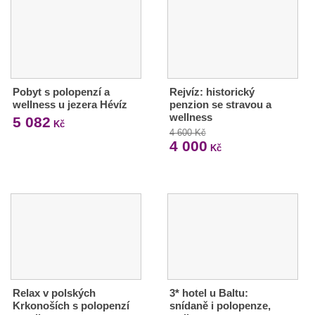
Pobyt s polopenzí a
Rejvíz: historický
wellness u jezera Hévíz
penzion se stravou a
wellness
5 082
Kč
4 600 Kč
4 000
Kč
Relax v polských
3* hotel u Baltu:
Krkonoších s polopenzí
snídaně i polopenze,