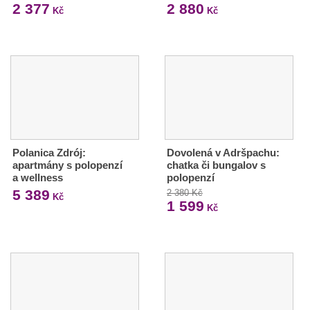
2 377
2 880
Kč
Kč
Polanica Zdrój:
Dovolená v Adršpachu:
apartmány s polopenzí
chatka či bungalov s
a wellness
polopenzí
5 389
2 380 Kč
Kč
1 599
Kč