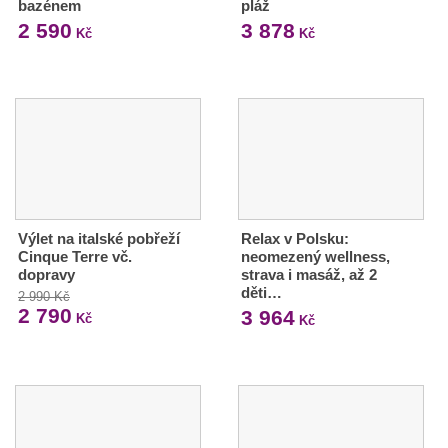
bazénem
pláž
2 590
3 878
Kč
Kč
Výlet na italské pobřeží
Relax v Polsku:
Cinque Terre vč.
neomezený wellness,
dopravy
strava i masáž, až 2
děti…
2 990 Kč
2 790
3 964
Kč
Kč