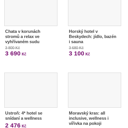
Chata v korunách
Horský hotel v
stromů a relax ve
Beskydech: jídlo, bazén
vyhřívaném sudu
i sauna
3 800 Kč
3 680 Kč
3 690
3 100
Kč
Kč
Ustroň: 4* hotel se
Moravský kras: all
snídaní a wellness
inclusive, wellness i
vířivka na pokoji
2 476
Kč