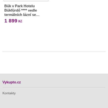
Bük v Park Hotelu
Bükfürdő **** vedle
termálních lázní se…
1 899
Kč
Vykupto.cz
Kontakty