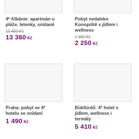
4* Albánie: apartmán u
Pobyt nedaleko
pláže, letenky, snídaně
Konopiště s jídlem i
wellness
13 460 Kč
13 360
2 460 Kč
Kč
2 250
Kč
Praha: pobyt ve 4*
Bükfürdő: 4* hotel s
hotelu se snídaní
jídlem, wellness i
termály
1 490
Kč
5 410
Kč