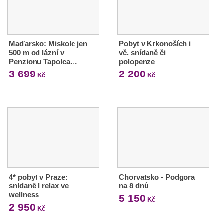
Maďarsko: Miskolc jen
Pobyt v Krkonoších i
500 m od lázní v
vč. snídaně či
Penzionu Tapolca…
polopenze
3 699
2 200
Kč
Kč
4* pobyt v Praze:
Chorvatsko - Podgora
snídaně i relax ve
na 8 dnů
wellness
5 150
Kč
2 950
Kč