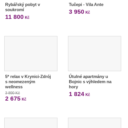
Rybářský pobyt v
Tučepi - Vila Ante
soukromí
3 950
Kč
11 800
Kč
5* relax v Krynici-Zdrój
Útulné apartmány u
s neomezeným
Bojnic s výhledem na
wellness
hory
1 824
3 890 Kč
Kč
2 675
Kč