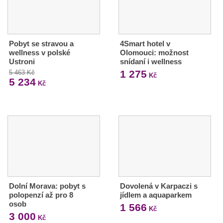
Pobyt se stravou a
4Smart hotel v
wellness v polské
Olomouci: možnost
Ustroni
snídaní i wellness
1 275
5 463 Kč
Kč
5 234
Kč
Dolní Morava: pobyt s
Dovolená v Karpaczi s
polopenzí až pro 8
jídlem a aquaparkem
osob
1 566
Kč
3 000
Kč