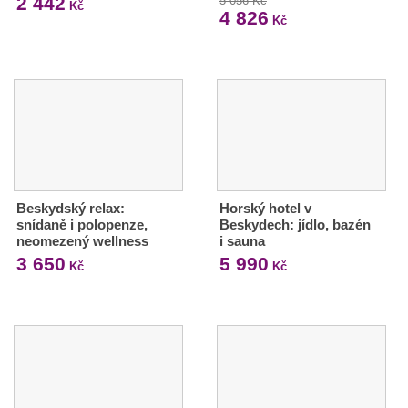
2 442
5 056 Kč
Kč
4 826
Kč
Beskydský relax:
Horský hotel v
snídaně i polopenze,
Beskydech: jídlo, bazén
neomezený wellness
i sauna
3 650
5 990
Kč
Kč