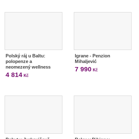
Polský ráj u Baltu:
Igrane - Penzion
polopenze a
Mihaljević
neomezený wellness
7 990
Kč
4 814
Kč