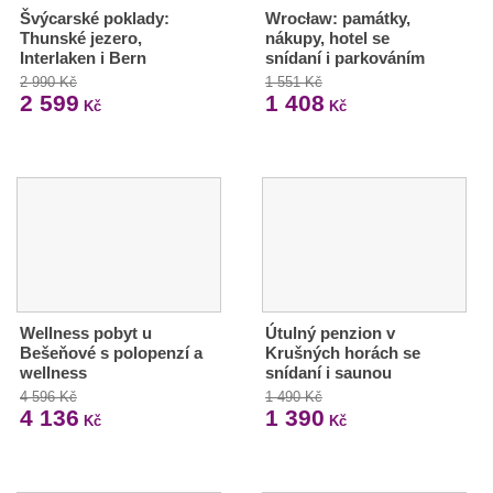
Švýcarské poklady:
Wrocław: památky,
Thunské jezero,
nákupy, hotel se
Interlaken i Bern
snídaní i parkováním
2 990 Kč
1 551 Kč
2 599
1 408
Kč
Kč
Wellness pobyt u
Útulný penzion v
Bešeňové s polopenzí a
Krušných horách se
wellness
snídaní i saunou
4 596 Kč
1 490 Kč
4 136
1 390
Kč
Kč