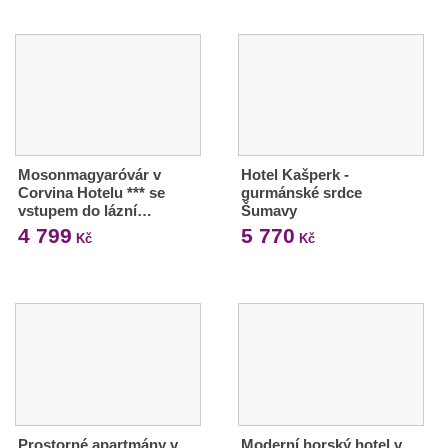
Mosonmagyaróvár v
Hotel Kašperk -
Corvina Hotelu *** se
gurmánské srdce
vstupem do lázní…
Šumavy
4 799
5 770
Kč
Kč
Prostorné apartmány v
Moderní horský hotel v