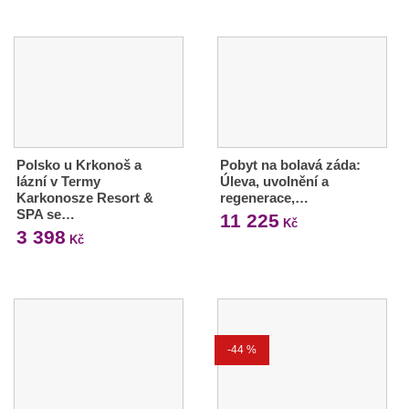
Polsko u Krkonoš a
Pobyt na bolavá záda:
lázní v Termy
Úleva, uvolnění a
Karkonosze Resort &
regenerace,…
SPA se…
11 225
Kč
3 398
Kč
-44 %