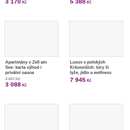
3 170
5 388
Kč
Kč
Apartmány v Zell am
Luxus v polských
See: karta výhod i
Krkonoších: túry či
privátní sauna
lyže, jídlo a wellness
7 945
3 647 Kč
Kč
3 088
Kč