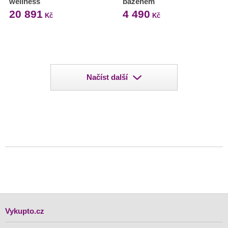
wellness
bazénem
20 891
4 490
Kč
Kč
Načíst další
Vykupto.cz