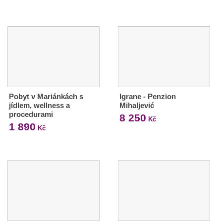
Pobyt v Mariánkách s
Igrane - Penzion
jídlem, wellness a
Mihaljević
procedurami
8 250
Kč
1 890
Kč