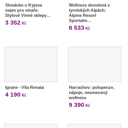
Slovácko u Kyjova
Wellness dovolená v
nejen pro vinaře:
tyrolských Alpách:
Stylové Vinné sklepy…
Alpine Resort
Sportalm…
3 352
Kč
6 533
Kč
Igrane - Vila Renata
Harrachov: polopenze,
nápoje, neomezený
4 190
Kč
wellness
9 390
Kč