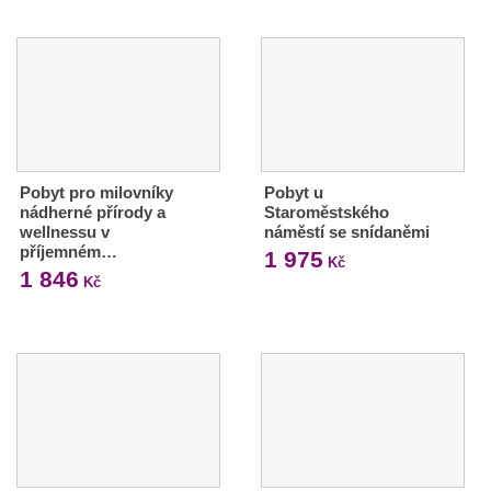
Pobyt pro milovníky
Pobyt u
nádherné přírody a
Staroměstského
wellnessu v
náměstí se snídaněmi
příjemném…
1 975
Kč
1 846
Kč