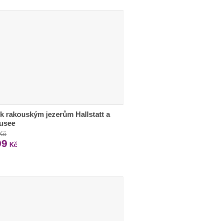
 k rakouským jezerům Hallstatt a
usee
 Kč
99
Kč