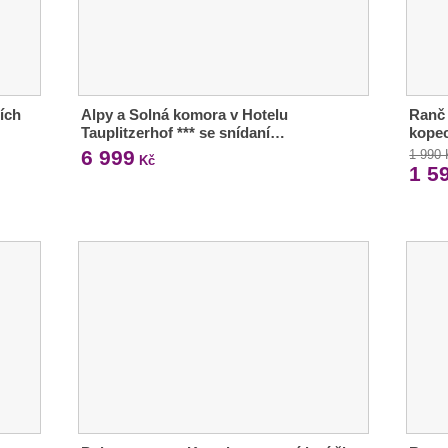
ích
Alpy a Solná komora v Hotelu
Ranč 
Tauplitzerhof *** se snídaní…
kopec
6 999
1 990
Kč
1 5