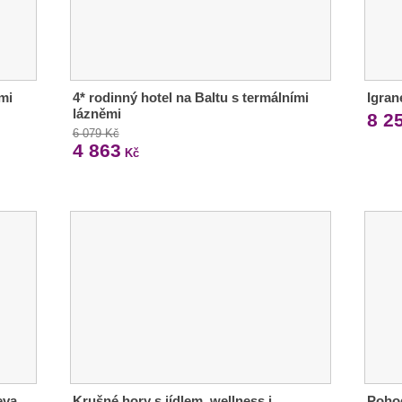
mi
4* rodinný hotel na Baltu s termálními
Igran
lázněmi
8 2
6 079 Kč
4 863
Kč
eva
Krušné hory s jídlem, wellness i
Pohod