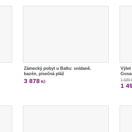
Zámecký pobyt u Baltu: snídaně,
Výlet
bazén, písečná pláž
Gosa
3 878
1 599
Kč
1 4