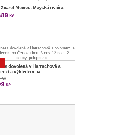
 Xcaret Mexico, Mayská riviéra
389
Kč
%
ess dovolená v Harrachově s
penzí a výhledem na…
0 Kč
99
Kč