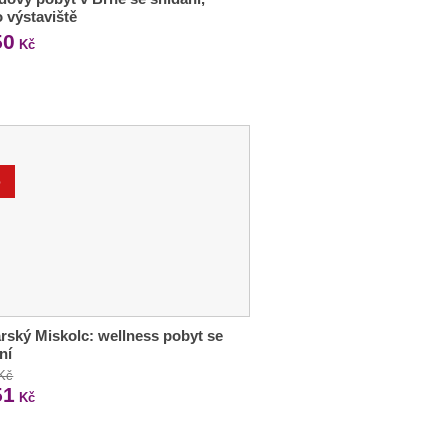
o výstaviště
50
Kč
%
ský Miskolc: wellness pobyt se
ní
 Kč
51
Kč