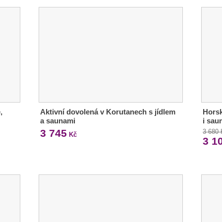
,
Aktivní dovolená v Korutanech s jídlem
Horsk
a saunami
i sau
3 745
3 680
Kč
3 1