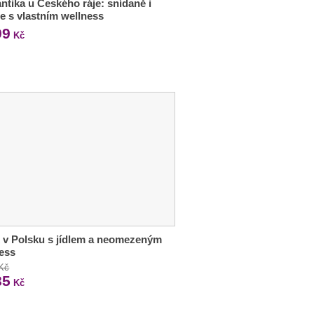
tika u Českého ráje: snídaně i
e s vlastním wellness
99
Kč
 v Polsku s jídlem a neomezeným
ess
 Kč
85
Kč