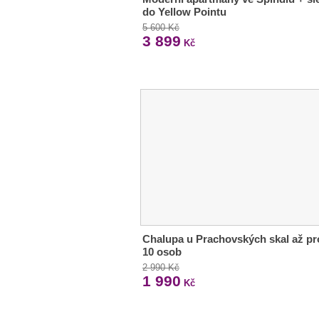
do Yellow Pointu
5 600 Kč
3 899
Kč
Chalupa u Prachovských skal až pr
10 osob
2 990 Kč
1 990
Kč