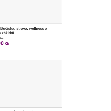
Bučiska: strava, wellness a
 zážitků
 Kč
90
Kč