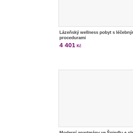
Lázeňský wellness pobyt s léčebný
procedurami
4 401
Kč
Moderní apartmány ve Špindlu + sl