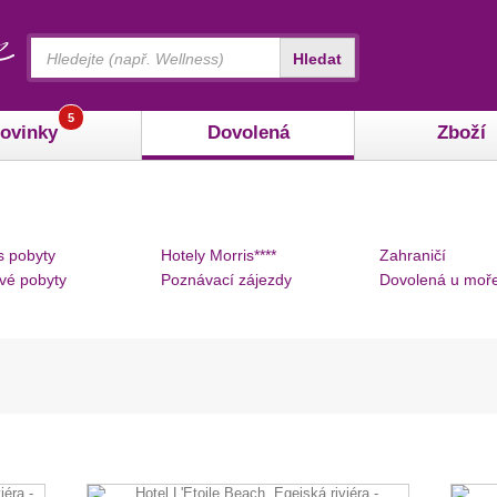
Vyhledávání
Hledat
5
ovinky
Dovolená
Zboží
s pobyty
Hotely Morris****
Zahraničí
vé pobyty
Poznávací zájezdy
Dovolená u moř