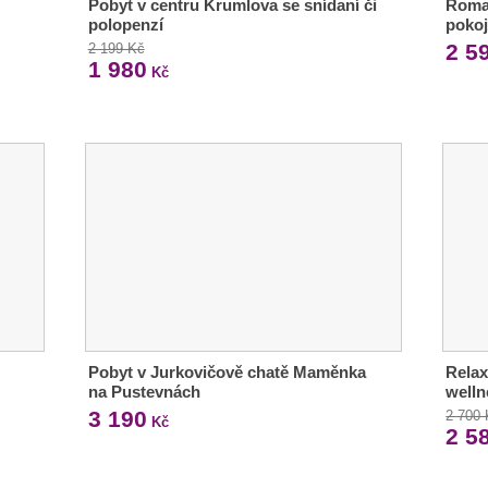
Pobyt v centru Krumlova se snídaní či
Roman
polopenzí
pokoj
2 5
2 199 Kč
1 980
Kč
Pobyt v Jurkovičově chatě Maměnka
Relax
na Pustevnách
welln
3 190
2 700
Kč
2 5