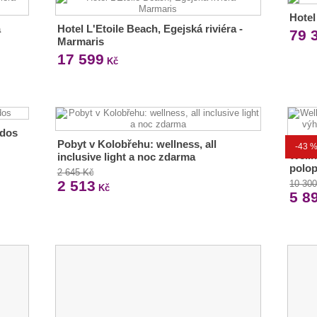
Hotel
á
Hotel L'Etoile Beach, Egejská riviéra -
79 
Marmaris
17 599
Kč
odos
Pobyt v Kolobřehu: wellness, all
-43 
Welln
inclusive light a noc zdarma
polo
2 645 Kč
2 513
10 30
Kč
5 8