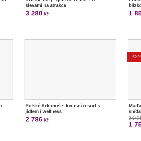
slevami na atrakce
blízk
3 280
1 8
Kč
-52 
o
Polské Krkonoše: luxusní resort s
Maďar
jídlem i wellness
snída
2 786
3 647
Kč
1 7