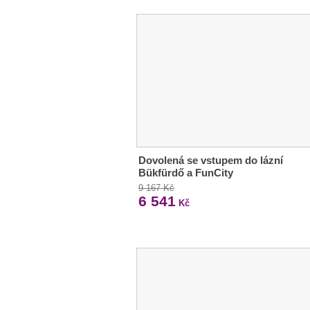
Dovolená se vstupem do lázní
Bükfürdő a FunCity
9 167 Kč
6 541
Kč