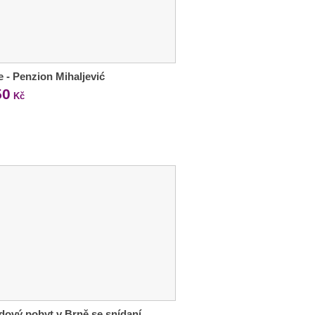
e - Penzion Mihaljević
50
Kč
ový pobyt v Brně se snídaní,