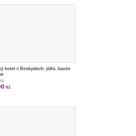
ý hotel v Beskydech: jídlo, bazén
na
 Kč
00
Kč