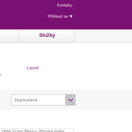
Menu
Kontakty
rychlého
Uživatelské
přístupu
Přihlásit se
menu
Služby
Lázně
e
Doporučené