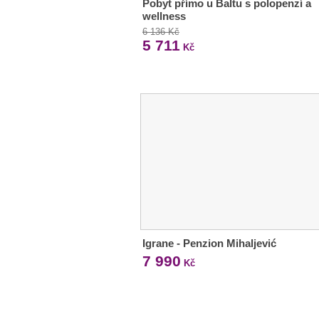
Pobyt přímo u Baltu s polopenzí a
wellness
6 136 Kč
5 711
Kč
Igrane - Penzion Mihaljević
7 990
Kč