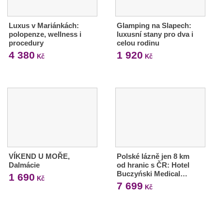
Luxus v Mariánkách:
Glamping na Slapech:
polopenze, wellness i
luxusní stany pro dva i
procedury
celou rodinu
4 380
1 920
Kč
Kč
VÍKEND U MOŘE,
Polské lázně jen 8 km
Dalmácie
od hranic s ČR: Hotel
Buczyński Medical…
1 690
Kč
7 699
Kč