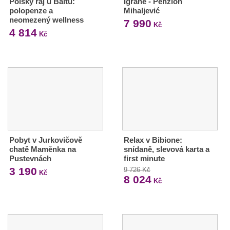
Polský ráj u Baltu:
Igrane - Penzion
polopenze a
Mihaljević
neomezený wellness
7 990
Kč
4 814
Kč
Pobyt v Jurkovičově
Relax v Bibione:
chatě Maměnka na
snídaně, slevová karta a
Pustevnách
first minute
3 190
9 726 Kč
Kč
8 024
Kč