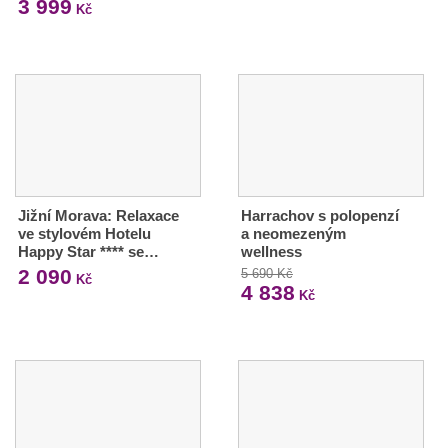
3 999
Kč
Jižní Morava: Relaxace
Harrachov s polopenzí
ve stylovém Hotelu
a neomezeným
Happy Star **** se…
wellness
2 090
5 690 Kč
Kč
4 838
Kč