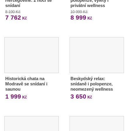
Hercegovině: 2 noci se
polopenze, výlety i
snídaní
privátní wellness
8 190 Kč
10 999 Kč
7 762
8 999
Kč
Kč
Historická chata na
Beskydský relax:
Modravě se snídaní i
snídaně i polopenze,
saunou
neomezený wellness
1 999
3 650
Kč
Kč