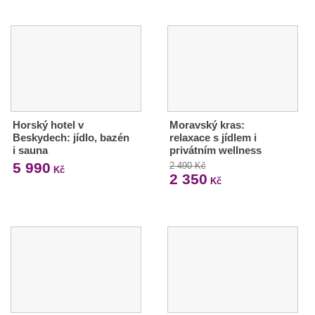
Horský hotel v
Moravský kras:
Beskydech: jídlo, bazén
relaxace s jídlem i
i sauna
privátním wellness
5 990
2 490 Kč
Kč
2 350
Kč