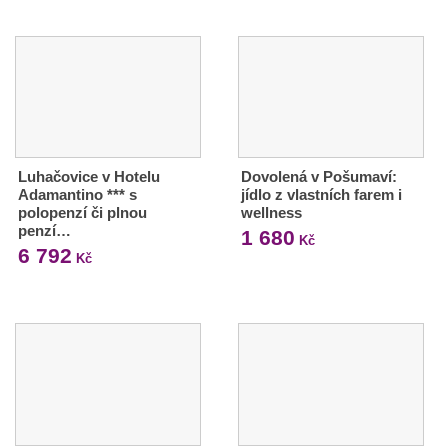
Luhačovice v Hotelu
Dovolená v Pošumaví:
Adamantino *** s
jídlo z vlastních farem i
polopenzí či plnou
wellness
penzí…
1 680
Kč
6 792
Kč