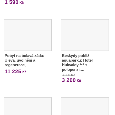
1 590
Kč
Pobyt na bolavá záda:
Beskydy poblíž
Úleva, uvolnění a
aquaparku: Hotel
regenerace,…
Hukvaldy *** s
polopenzí,…
11 225
Kč
3 590 Kč
3 290
Kč