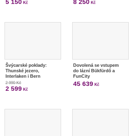
5 150
8 250
Kč
Kč
Švýcarské poklady:
Dovolená se vstupem
Thunské jezero,
do lázní Bükfürdő a
Interlaken i Bern
FunCity
45 639
2 990 Kč
Kč
2 599
Kč