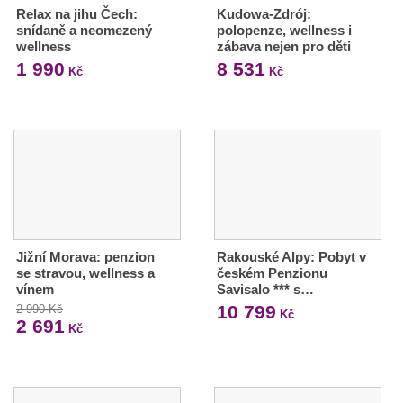
Relax na jihu Čech:
Kudowa-Zdrój:
snídaně a neomezený
polopenze, wellness i
wellness
zábava nejen pro děti
1 990
8 531
Kč
Kč
Jižní Morava: penzion
Rakouské Alpy: Pobyt v
se stravou, wellness a
českém Penzionu
vínem
Savisalo *** s…
10 799
2 990 Kč
Kč
2 691
Kč