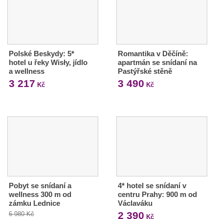
Polské Beskydy: 5*
Romantika v Děčíně:
hotel u řeky Wisły, jídlo
apartmán se snídaní na
a wellness
Pastýřské stěně
3 217
3 490
Kč
Kč
Pobyt se snídaní a
4* hotel se snídaní v
wellness 300 m od
centru Prahy: 900 m od
zámku Lednice
Václaváku
2 390
6 980 Kč
Kč