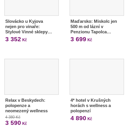
Slovácko u Kyjova
Maďarsko: Miskolc jen
nejen pro vinaře:
500 m od lázní v
Stylové Vinné sklepy…
Penzionu Tapolca…
3 352
3 699
Kč
Kč
Relax v Beskydech:
4* hotel v Krušných
polopenze a
horách s wellness a
neomezený wellness
polopenzí
4 890
4 380 Kč
Kč
3 590
Kč