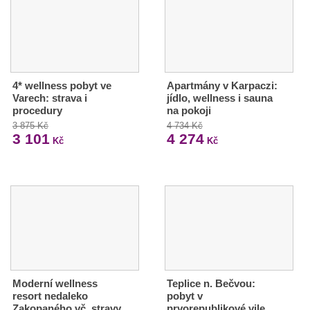
4* wellness pobyt ve
Apartmány v Karpaczi:
Varech: strava i
jídlo, wellness i sauna
procedury
na pokoji
3 875 Kč
4 734 Kč
3 101
4 274
Kč
Kč
Moderní wellness
Teplice n. Bečvou:
resort nedaleko
pobyt v
Zakopaného vč. stravy
prvorepublikové vile