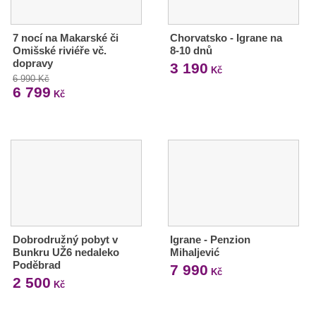
7 nocí na Makarské či
Chorvatsko - Igrane na
Omišské riviéře vč.
8-10 dnů
dopravy
3 190
Kč
6 990 Kč
6 799
Kč
Dobrodružný pobyt v
Igrane - Penzion
Bunkru UŽ6 nedaleko
Mihaljević
Poděbrad
7 990
Kč
2 500
Kč