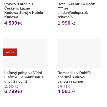
Polsko u hranic s
Hotel S-centrum Děčín
Českem: Lázně
**** se
Kudowa-Zdrój v Hotelu
snídaní/polopenzí,
Kudowa …
relaxací v…
4 599
1 990
Kč
Kč
-44 %
Loftový pobyt ve Vídni
Romantika v Dobříši:
u zámku Schönbrunn 3
apartmá s vířivou
dny / 2 noci, 2…
vanou i saunou
12 200 Kč
5 947 Kč
6 799
4 591
Kč
Kč