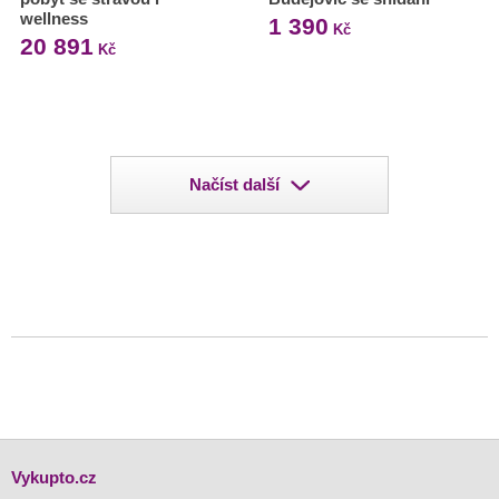
wellness
1 390
Kč
20 891
Kč
Načíst další
Vykupto.cz