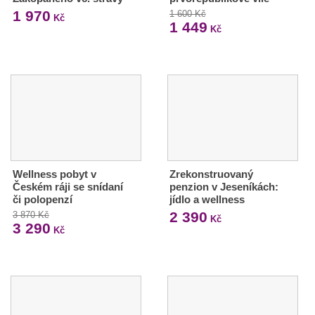
1 970
1 600 Kč
Kč
1 449
Kč
Wellness pobyt v
Zrekonstruovaný
Českém ráji se snídaní
penzion v Jeseníkách:
či polopenzí
jídlo a wellness
2 390
3 870 Kč
Kč
3 290
Kč