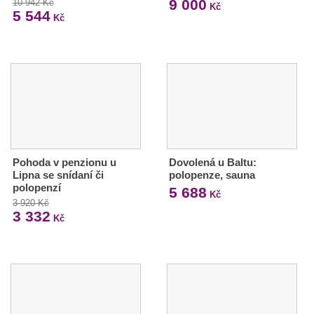
9 000
10 942 Kč
Kč
5 544
Kč
Pohoda v penzionu u
Dovolená u Baltu:
Lipna se snídaní či
polopenze, sauna
polopenzí
5 688
Kč
3 920 Kč
3 332
Kč