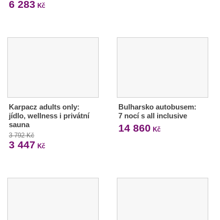
6 283
Kč
Karpacz adults only:
Bulharsko autobusem:
jídlo, wellness i privátní
7 nocí s all inclusive
sauna
14 860
Kč
3 792 Kč
3 447
Kč