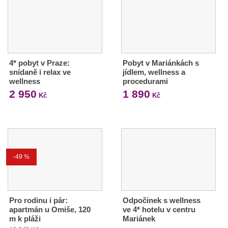
4* pobyt v Praze:
Pobyt v Mariánkách s
snídaně i relax ve
jídlem, wellness a
wellness
procedurami
2 950
1 890
Kč
Kč
-49 %
Pro rodinu i pár:
Odpočinek s wellness
apartmán u Omiše, 120
ve 4* hotelu v centru
m k pláži
Mariánek