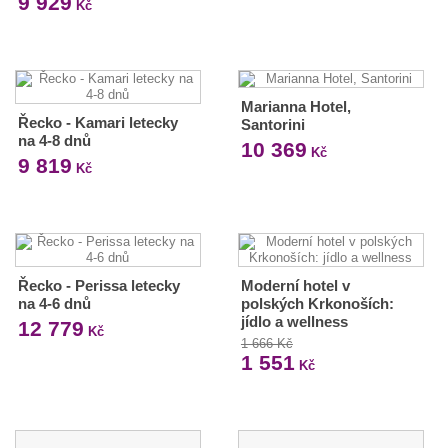
9 929
Kč
Marianna Hotel,
Řecko - Kamari letecky
Santorini
na 4-8 dnů
10 369
Kč
9 819
Kč
Řecko - Perissa letecky
Moderní hotel v
na 4-6 dnů
polských Krkonoších:
jídlo a wellness
12 779
Kč
1 666 Kč
1 551
Kč