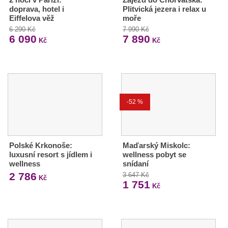
doprava, hotel i
Plitvická jezera i relax u
Eiffelova věž
moře
6 290 Kč
7 990 Kč
6 090
7 890
Kč
Kč
-52 %
Polské Krkonoše:
Maďarský Miskolc:
luxusní resort s jídlem i
wellness pobyt se
wellness
snídaní
2 786
3 647 Kč
Kč
1 751
Kč