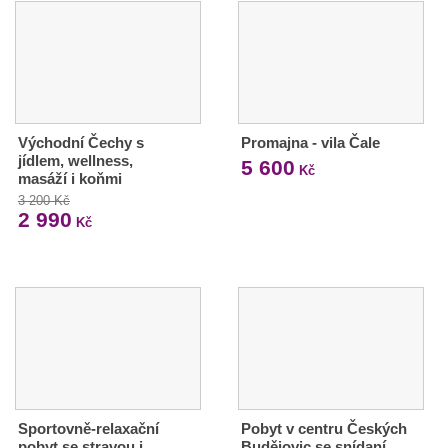
Východní Čechy s
Promajna - vila Čale
jídlem, wellness,
5 600
Kč
masáží i koňmi
3 200 Kč
2 990
Kč
Sportovně-relaxační
Pobyt v centru Českých
pobyt se stravou i
Budějovic se snídaní