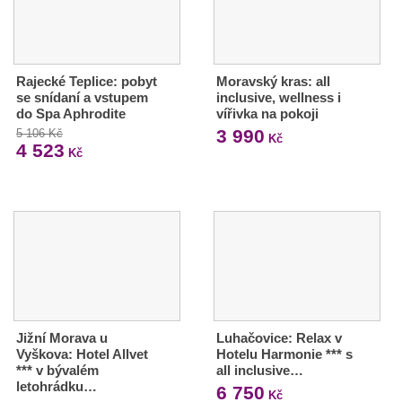
Rajecké Teplice: pobyt
Moravský kras: all
se snídaní a vstupem
inclusive, wellness i
do Spa Aphrodite
vířivka na pokoji
3 990
5 106 Kč
Kč
4 523
Kč
Jižní Morava u
Luhačovice: Relax v
Vyškova: Hotel Allvet
Hotelu Harmonie *** s
*** v bývalém
all inclusive…
letohrádku…
6 750
Kč