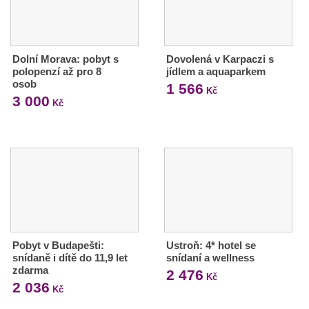
Dolní Morava: pobyt s
Dovolená v Karpaczi s
polopenzí až pro 8
jídlem a aquaparkem
osob
1 566
Kč
3 000
Kč
Pobyt v Budapešti:
Ustroň: 4* hotel se
snídaně i dítě do 11,9 let
snídaní a wellness
zdarma
2 476
Kč
2 036
Kč