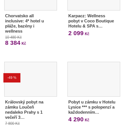
Chorvatsko all
Karpacz: Wellness
inclusive: 4* hotel u
pobyt v Coco Boutique
pláže, bazény i
Hotelu & SPA s…
wellness
2 099
Kč
10 480 Kč
8 384
Kč
-49 %
Královský pobyt na
Pobyt u zámku v Hotelu
zámku Loučeň
Lysice *** s polopenzí a
nedaleko Prahy s 1
každodenním…
večeří 3…
4 290
Kč
7 800 Kč