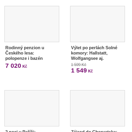
Rodinný penzion u
Výlet po perlách Solné
Českého lesa:
komory: Hallstatt,
polopenze i bazén
Wolfgangsee aj.
7 020
1 599 Kč
Kč
1 549
Kč
2 noci v Paříži:
Zájezd do Chorvatska: