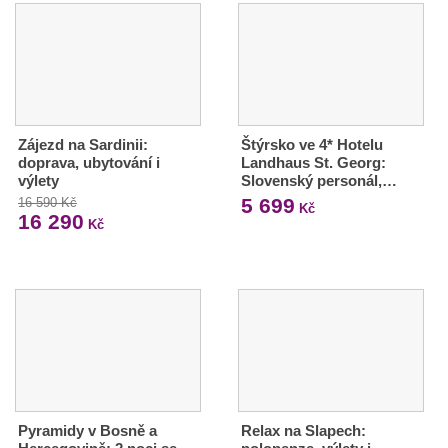
Zájezd na Sardinii:
Štýrsko ve 4* Hotelu
doprava, ubytování i
Landhaus St. Georg:
výlety
Slovenský personál,…
5 699
16 590 Kč
Kč
16 290
Kč
Pyramidy v Bosně a
Relax na Slapech: