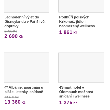
Jednodenní výlet do
Podhůří polských
Disneylandu v Paříži vč.
Krkonoš: jídlo i
dopravy
neomezený wellness
1 861
2 790 Kč
Kč
2 690
Kč
4* Albánie: apartmán u
4Smart hotel v
pláže, letenky, snídaně
Olomouci: možnost
snídaní i wellness
13 460 Kč
13 360
1 275
Kč
Kč