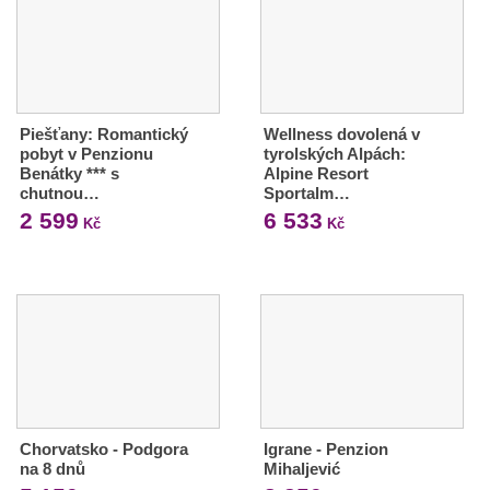
Piešťany: Romantický
Wellness dovolená v
pobyt v Penzionu
tyrolských Alpách:
Benátky *** s
Alpine Resort
chutnou…
Sportalm…
2 599
6 533
Kč
Kč
Chorvatsko - Podgora
Igrane - Penzion
na 8 dnů
Mihaljević