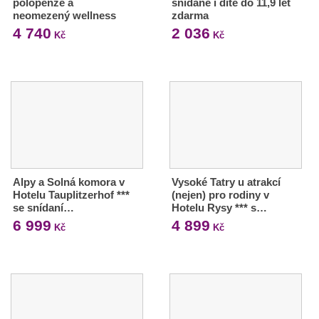
polopenze a
snídaně i dítě do 11,9 let
neomezený wellness
zdarma
4 740
2 036
Kč
Kč
Alpy a Solná komora v
Vysoké Tatry u atrakcí
Hotelu Tauplitzerhof ***
(nejen) pro rodiny v
se snídaní…
Hotelu Rysy *** s…
6 999
4 899
Kč
Kč