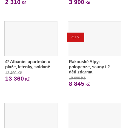
2 310
3 990
Kč
Kč
-51 %
4* Albánie: apartmán u
Rakouské Alpy:
pláže, letenky, snídaně
polopenze, sauny i 2
děti zdarma
13 460 Kč
13 360
18 090 Kč
Kč
8 845
Kč