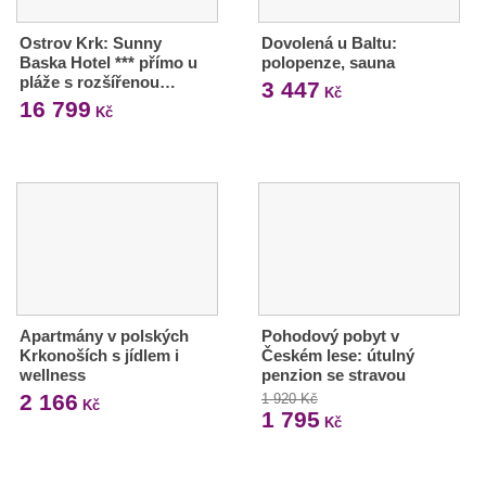
Ostrov Krk: Sunny
Dovolená u Baltu:
Baska Hotel *** přímo u
polopenze, sauna
pláže s rozšířenou…
3 447
Kč
16 799
Kč
Apartmány v polských
Pohodový pobyt v
Krkonoších s jídlem i
Českém lese: útulný
wellness
penzion se stravou
2 166
1 920 Kč
Kč
1 795
Kč