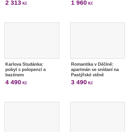
2 313
1 960
Kč
Kč
Karlova Studánka:
Romantika v Děčíně:
pobyt s polopenzí a
apartmán se snídaní na
bazénem
Pastýřské stěně
4 490
3 490
Kč
Kč