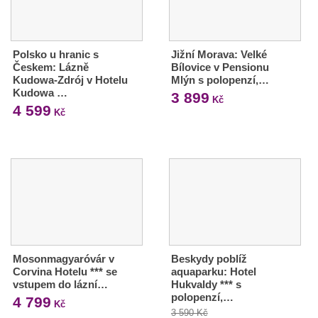
Polsko u hranic s
Jižní Morava: Velké
Českem: Lázně
Bílovice v Pensionu
Kudowa-Zdrój v Hotelu
Mlýn s polopenzí,…
Kudowa …
3 899
Kč
4 599
Kč
Mosonmagyaróvár v
Beskydy poblíž
Corvina Hotelu *** se
aquaparku: Hotel
vstupem do lázní…
Hukvaldy *** s
polopenzí,…
4 799
Kč
3 590 Kč