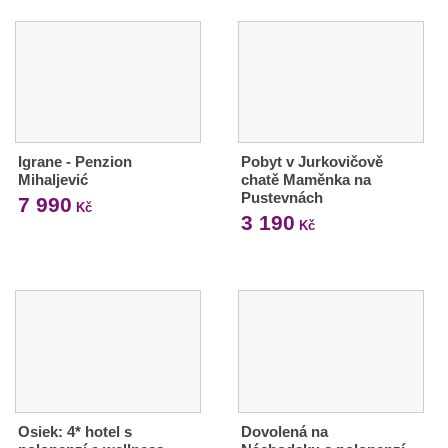
Igrane - Penzion
Pobyt v Jurkovičově
Mihaljević
chatě Maměnka na
Pustevnách
7 990
Kč
3 190
Kč
Osiek: 4* hotel s
Dovolená na