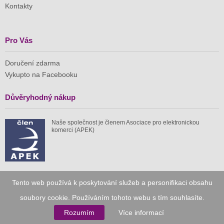
Kontakty
Pro Vás
Doručení zdarma
Vykupto na Facebooku
Důvěryhodný nákup
Naše společnost je členem Asociace pro elektronickou
komerci (APEK)
Tento web používá k poskytování služeb a personifikaci obsahu
Již od roku 2010
soubory cookie. Používáním tohoto webu s tím souhlasíte.
59 tis.
1 511 mil.
Rozumím
Více informací