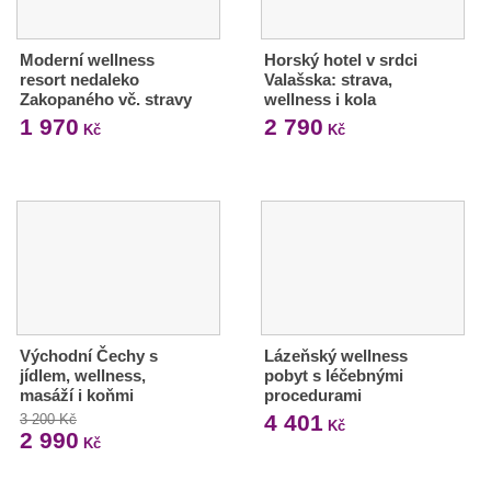
Moderní wellness
Horský hotel v srdci
resort nedaleko
Valašska: strava,
Zakopaného vč. stravy
wellness i kola
1 970
2 790
Kč
Kč
Východní Čechy s
Lázeňský wellness
jídlem, wellness,
pobyt s léčebnými
masáží i koňmi
procedurami
4 401
3 200 Kč
Kč
2 990
Kč