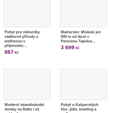
Pobyt pro milovníky
Maďarsko: Miskolc jen
nádherné přírody a
500 m od lázní v
wellnessu v
Penzionu Tapolca…
příjemném…
3 699
Kč
867
Kč
Moderní skandinávské
Pobyt u Kašperských
domky na Baltu i vč.
Hor: jídlo, bowling a