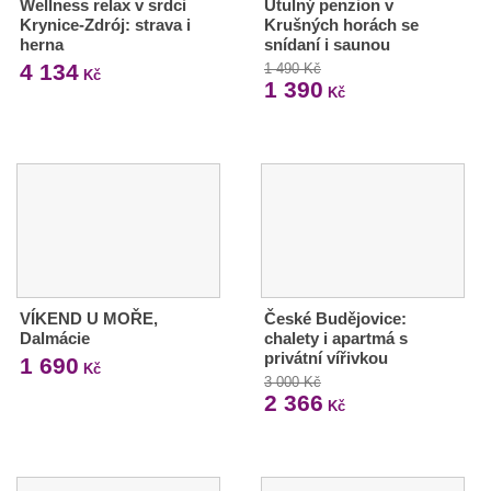
Wellness relax v srdci
Útulný penzion v
Krynice-Zdrój: strava i
Krušných horách se
herna
snídaní i saunou
4 134
1 490 Kč
Kč
1 390
Kč
VÍKEND U MOŘE,
České Budějovice:
Dalmácie
chalety i apartmá s
privátní vířivkou
1 690
Kč
3 000 Kč
2 366
Kč