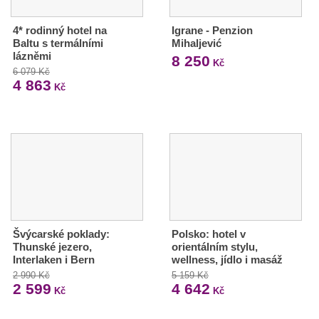
4* rodinný hotel na
Igrane - Penzion
Baltu s termálními
Mihaljević
lázněmi
8 250
Kč
6 079 Kč
4 863
Kč
Švýcarské poklady:
Polsko: hotel v
Thunské jezero,
orientálním stylu,
Interlaken i Bern
wellness, jídlo i masáž
2 990 Kč
5 159 Kč
2 599
4 642
Kč
Kč