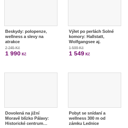
Beskydy: polopenze,
Výlet po perlách Solné
wellness a slevy na
komory: Hallstatt,
atrakce
Wolfgangsee aj.
2 245 Kč
1 599 Kč
1 990
1 549
Kč
Kč
Dovolená na jižní
Pobyt se snídaní a
Moravě blízko Pálavy:
wellness 300 m od
Historické centrum…
zámku Lednice