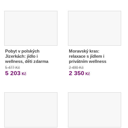
Pobyt v polských
Moravský kras:
Jizerkách: jídlo i
relaxace s jídlem i
wellness, děti zdarma
privátním wellness
5 477 Kč
2 490 Kč
5 203
2 350
Kč
Kč