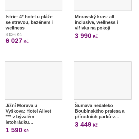
Istrie: 4* hotel u pláže
Moravský kras: all
se stravou, bazénem i
inclusive, wellness i
wellness
vířivka na pokoji
3 990
8 036 Kč
Kč
6 027
Kč
Jižní Morava u
Šumava nedaleko
Vyškova: Hotel Allvet
Boubínského pralesa a
*** v bývalém
přírodních parků v…
letohrádku…
3 449
Kč
1 590
Kč