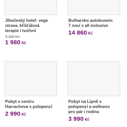
Jihočeský hotel: vege
Bulharsko autobusem:
strava, křišťálová
7 nocí s all inclusive
terapie i tvoření
14 860
Kč
3 180 Kč
1 980
Kč
Pobyt v centru
Pobyt na Lipně s
Harrachova s polopenzí
polopenzí a wellness
pro pár i rodinu
2 990
Kč
3 990
Kč