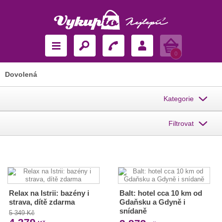
Košík
0
Dovolená
Kategorie
Filtrovat
Relax na Istrii: bazény i
Balt: hotel cca 10 km od
strava, dítě zdarma
Gdaňsku a Gdyně i
snídaně
5 349 Kč