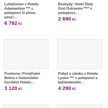
Luhačovice v Hotelu
Beskydy: Hotel Zlatý
Adamantino *** s
Orel Ostravice **** s
polopenzí či plnou
polopenzí,…
penzí…
2 690
Kč
6 792
Kč
Pustevny: Prostřední
Pobyt u zámku v Hotelu
Bečva v historickém
Lysice *** s polopenzí a
horském Hotelu…
každodenním…
3 120
4 290
Kč
Kč