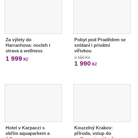
Za výlety do
Pobyt pod Pradědem se
Harrachova: nocleh i
snídaní i privátní
strava a wellness
vířivkou
1 999
2 150 Kč
Kč
1 990
Kč
Hotel v Karpaczi s
Kouzelný Krakov:
obřím aquaparkem a
příroda, vstup do