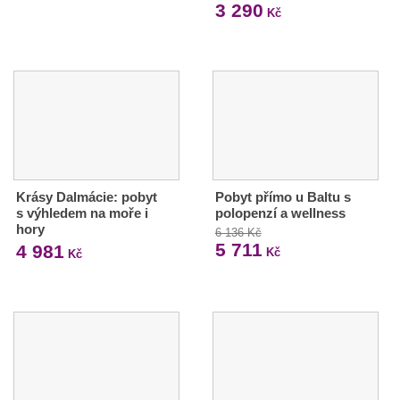
3 290
Kč
Krásy Dalmácie: pobyt
Pobyt přímo u Baltu s
s výhledem na moře i
polopenzí a wellness
hory
6 136 Kč
5 711
4 981
Kč
Kč