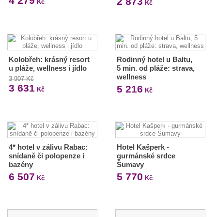
4 279
2 873
Kč
Kč
Kolobřeh: krásný resort
Rodinný hotel u Baltu,
u pláže, wellness i jídlo
5 min. od pláže: strava,
wellness
3 907 Kč
3 631
5 216
Kč
Kč
4* hotel v zálivu Rabac:
Hotel Kašperk -
snídaně či polopenze i
gurmánské srdce
bazény
Šumavy
6 507
5 770
Kč
Kč