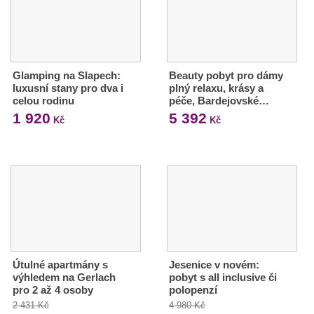
Glamping na Slapech:
Beauty pobyt pro dámy
luxusní stany pro dva i
plný relaxu, krásy a
celou rodinu
péče, Bardejovské…
1 920
5 392
Kč
Kč
Útulné apartmány s
Jesenice v novém:
výhledem na Gerlach
pobyt s all inclusive či
pro 2 až 4 osoby
polopenzí
2 431 Kč
4 980 Kč