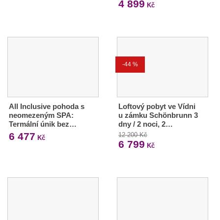
4 899
Kč
-44 %
All Inclusive pohoda s
Loftový pobyt ve Vídni
neomezeným SPA:
u zámku Schönbrunn 3
Termální únik bez…
dny / 2 noci, 2…
6 477
12 200 Kč
Kč
6 799
Kč