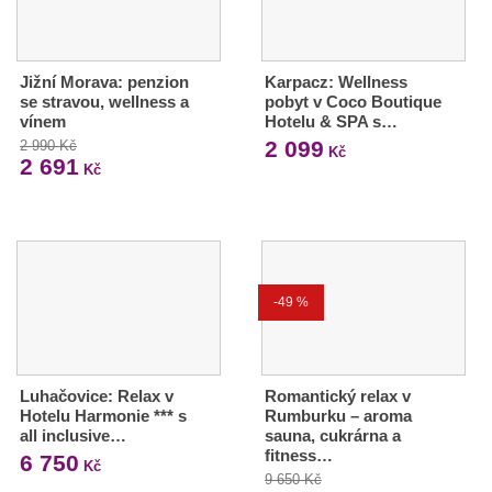
Jižní Morava: penzion
Karpacz: Wellness
se stravou, wellness a
pobyt v Coco Boutique
vínem
Hotelu & SPA s…
2 099
2 990 Kč
Kč
2 691
Kč
-49 %
Luhačovice: Relax v
Romantický relax v
Hotelu Harmonie *** s
Rumburku – aroma
all inclusive…
sauna, cukrárna a
fitness…
6 750
Kč
9 650 Kč