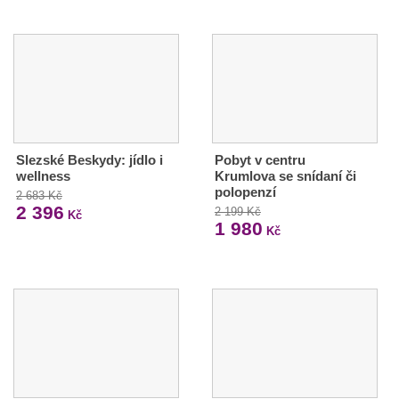
Slezské Beskydy: jídlo i
Pobyt v centru
wellness
Krumlova se snídaní či
polopenzí
2 683 Kč
2 396
2 199 Kč
Kč
1 980
Kč