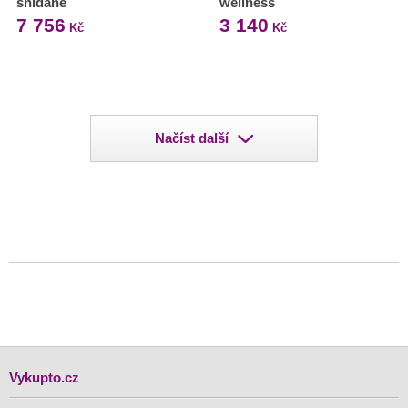
snídaně
wellness
7 756
3 140
Kč
Kč
Načíst další
Vykupto.cz