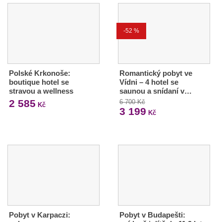
-52 %
Polské Krkonoše:
Romantický pobyt ve
boutique hotel se
Vídni – 4 hotel se
stravou a wellness
saunou a snídaní v…
2 585
6 700 Kč
Kč
3 199
Kč
Pobyt v Karpaczi:
Pobyt v Budapešti: