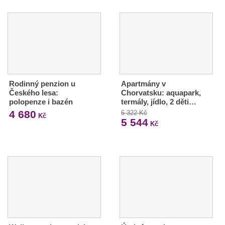
Rodinný penzion u
Apartmány v
Českého lesa:
Chorvatsku: aquapark,
polopenze i bazén
termály, jídlo, 2 děti…
4 680
6 322 Kč
Kč
5 544
Kč