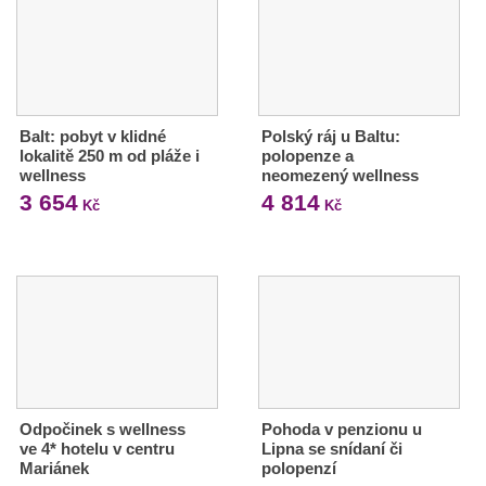
Balt: pobyt v klidné
Polský ráj u Baltu:
lokalitě 250 m od pláže i
polopenze a
wellness
neomezený wellness
3 654
4 814
Kč
Kč
Odpočinek s wellness
Pohoda v penzionu u
ve 4* hotelu v centru
Lipna se snídaní či
Mariánek
polopenzí