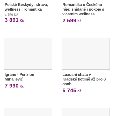
Polské Beskydy: strava,
Romantika u Českého
wellness i romantika
ráje: snídaně i pokoje s
vlastním wellness
4 159 Kč
3 861
2 599
Kč
Kč
Igrane - Penzion
Luxusní chata v
Mihaljević
Kladské kotlině až pro 8
osob
7 990
Kč
5 745
Kč