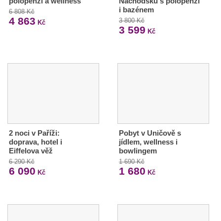
polopenzí a wellness
Náchodsku s polopenzí
i bazénem
6 808 Kč
4 863
3 800 Kč
Kč
3 599
Kč
2 noci v Paříži:
Pobyt v Uničově s
doprava, hotel i
jídlem, wellness i
Eiffelova věž
bowlingem
6 290 Kč
1 690 Kč
6 090
1 680
Kč
Kč