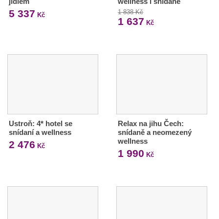
jídlem
wellness i snídaně
5 337
1 838 Kč
Kč
1 637
Kč
Ustroň: 4* hotel se
Relax na jihu Čech:
snídaní a wellness
snídaně a neomezený
wellness
2 476
Kč
1 990
Kč