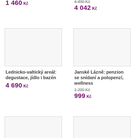
1 460
4 490 Kč
Kč
4 042
Kč
Lednicko-valtický areál:
Janské Lázně: penzion
degustace, jídlo i bazén
se snídaní a polopenzí,
wellness
4 690
Kč
1 200 Kč
999
Kč