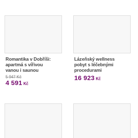
Romantika v Dobříši:
Lázeňský wellness
apartmá s vířivou
pobyt s léčebnými
vanou i saunou
procedurami
16 923
5 947 Kč
Kč
4 591
Kč