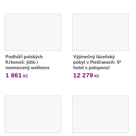
Podhůří polských
Výjimečný lázeňský
Krkonoš: jídlo i
pobyt v Piešťanech: 5*
neomezený wellness
hotel s polopenzí
1 861
12 279
Kč
Kč