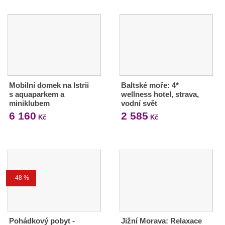
Mobilní domek na Istrii
Baltské moře: 4*
s aquaparkem a
wellness hotel, strava,
miniklubem
vodní svět
6 160
2 585
Kč
Kč
-48 %
Pohádkový pobyt -
Jižní Morava: Relaxace