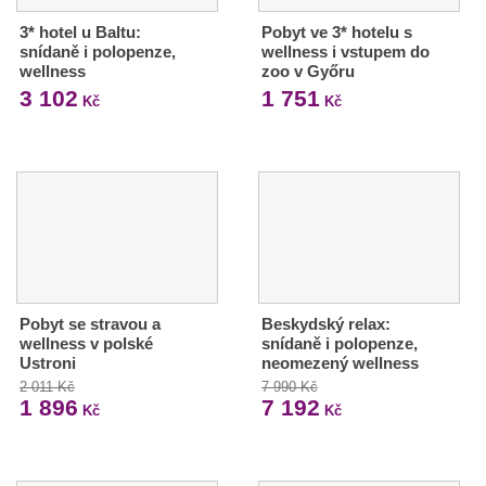
3* hotel u Baltu:
Pobyt ve 3* hotelu s
snídaně i polopenze,
wellness i vstupem do
wellness
zoo v Győru
3 102
1 751
Kč
Kč
Pobyt se stravou a
Beskydský relax:
wellness v polské
snídaně i polopenze,
Ustroni
neomezený wellness
2 011 Kč
7 990 Kč
1 896
7 192
Kč
Kč