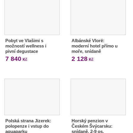
Pobyt ve Vlašimi s
Albánské Vlorë:
možností wellness i
moderní hotel přímo u
pivní degustace
moře, snídaně
7 840
2 128
Kč
Kč
Polská strana Jizerek:
Horský penzion v
polopenze i vstup do
Českém Švýcarsku:
aquaparku
snídaně, 2-9 os.