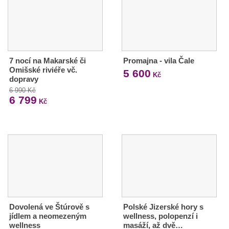
7 nocí na Makarské či
Promajna - vila Čale
Omišské riviéře vč.
5 600
Kč
dopravy
6 990 Kč
6 799
Kč
Dovolená ve Štúrově s
Polské Jizerské hory s
jídlem a neomezeným
wellness, polopenzí i
wellness
masáží, až dvě…