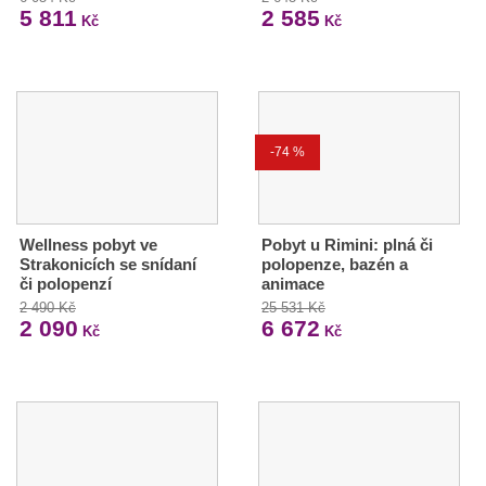
5 811
2 585
Kč
Kč
-74 %
Wellness pobyt ve
Pobyt u Rimini: plná či
Strakonicích se snídaní
polopenze, bazén a
či polopenzí
animace
2 490 Kč
25 531 Kč
2 090
6 672
Kč
Kč