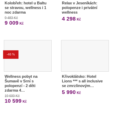
Kolobřeh: hotel u Baltu
Relax v Jeseníkách:
se stravou, wellness i 1
polopenze i privátní
noc zdarma
wellness
4 298
9 483 Kč
Kč
9 009
Kč
-46 %
Wellness pobyt na
Křivoklátsko: Hotel
Šumavě v Srní s
Lions *** s all inclusive
polopenzí - 2 děti
se zmrzlinovým…
zdarma 4…
5 990
Kč
19 600 Kč
10 599
Kč