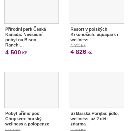
Přírodní park Česká
Resort v polských
Kanada: Nevšední
Krkonoších: aquapark i
pobyt na Bison
wellness
Ranchi…
5 056 Kč
4 826
4 500
Kč
Kč
Pobyt přímo pod
Szklarska Poręba: jídlo,
Chopkem: horský
wellness, až 2 děti
wellness a polopenze
zdarma
6 054 Kč
2 643 Kč