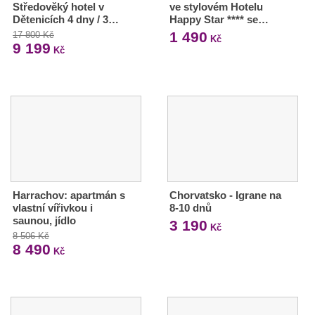
Středověký hotel v
ve stylovém Hotelu
Dětenicích 4 dny / 3…
Happy Star **** se…
1 490
17 800 Kč
Kč
9 199
Kč
Harrachov: apartmán s
Chorvatsko - Igrane na
vlastní vířivkou i
8-10 dnů
saunou, jídlo
3 190
Kč
8 506 Kč
8 490
Kč