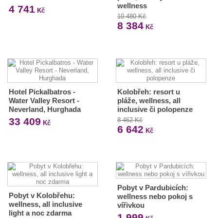
wellness
4 741
Kč
10 480 Kč
8 384
Kč
Hotel Pickalbatros -
Kolobřeh: resort u
Water Valley Resort -
pláže, wellness, all
Neverland, Hurghada
inclusive či polopenze
33 409
8 462 Kč
Kč
6 642
Kč
Pobyt v Pardubicích:
Pobyt v Kolobřehu:
wellness nebo pokoj s
wellness, all inclusive
vířivkou
light a noc zdarma
1 999