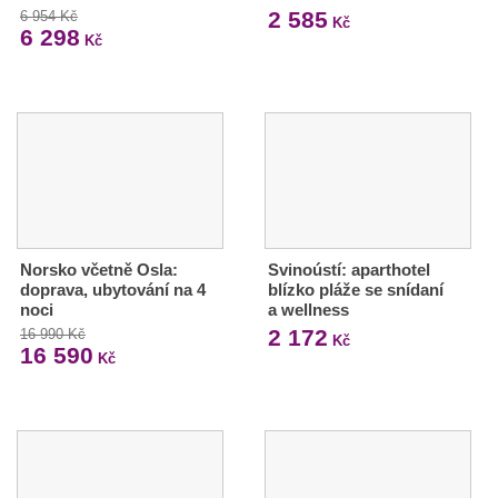
2 585
6 954 Kč
Kč
6 298
Kč
Norsko včetně Osla:
Svinoústí: aparthotel
doprava, ubytování na 4
blízko pláže se snídaní
noci
a wellness
2 172
16 990 Kč
Kč
16 590
Kč