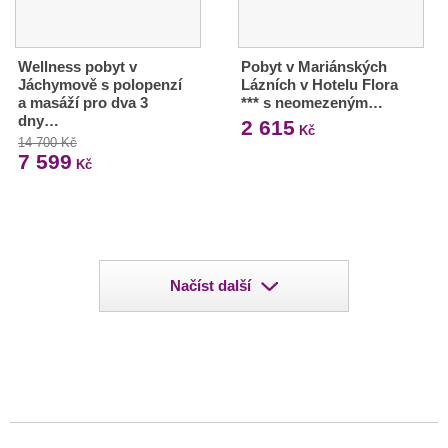
Wellness pobyt v
Pobyt v Mariánských
Jáchymově s polopenzí
Lázních v Hotelu Flora
a masáží pro dva 3
*** s neomezeným…
dny…
2 615
Kč
14 700 Kč
7 599
Kč
Načíst další