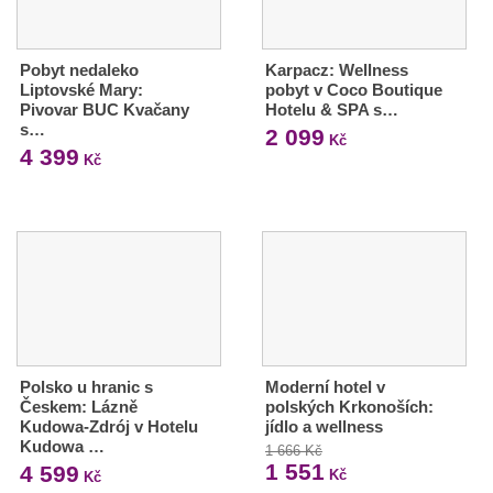
Pobyt nedaleko
Karpacz: Wellness
Liptovské Mary:
pobyt v Coco Boutique
Pivovar BUC Kvačany
Hotelu & SPA s…
s…
2 099
Kč
4 399
Kč
Polsko u hranic s
Moderní hotel v
Českem: Lázně
polských Krkonoších:
Kudowa-Zdrój v Hotelu
jídlo a wellness
Kudowa …
1 666 Kč
1 551
4 599
Kč
Kč