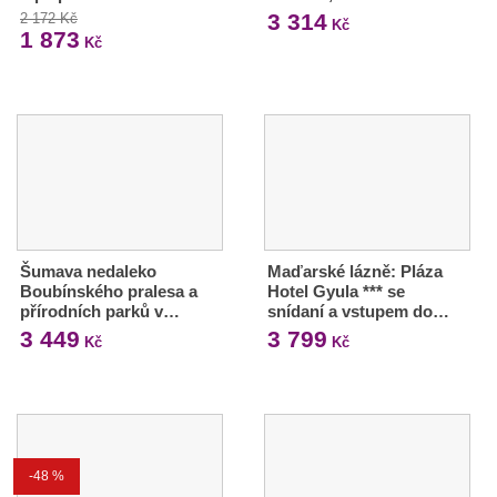
3 314
2 172 Kč
Kč
1 873
Kč
Šumava nedaleko
Maďarské lázně: Pláza
Boubínského pralesa a
Hotel Gyula *** se
přírodních parků v…
snídaní a vstupem do…
3 449
3 799
Kč
Kč
-48 %