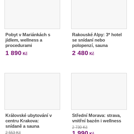
Pobyt v Mariánkách s
Rakouské Alpy: 3* hotel
jídlem, wellness a
se snídaní nebo
procedurami
polopenzí, sauna
1 890
2 480
Kč
Kč
Královské ubytování v
Střední Morava: strava,
centru Krakova:
vnitřní bazén i wellness
snídaně a sauna
2 730 Kč
1 990
2 553 Kč
Kč