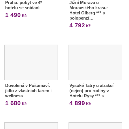
Praha: pobyt ve 4*
Jižní Morava u
hotelu se snídaní
Moravského krasu:
Hotel Olberg *** s
1 490
Kč
polopenzí…
4 792
Kč
Dovolená v Pošumaví:
Vysoké Tatry u atrakcí
jídlo z vlastních farem i
(nejen) pro rodiny v
wellness
Hotelu Rysy *** s…
1 680
4 899
Kč
Kč