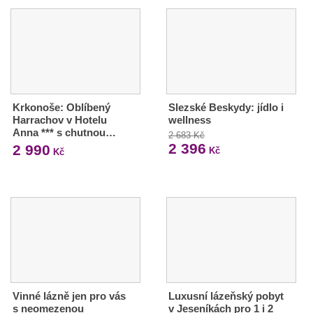
Krkonoše: Oblíbený
Slezské Beskydy: jídlo i
Harrachov v Hotelu
wellness
Anna *** s chutnou…
2 683 Kč
2 396
2 990
Kč
Kč
Vinné lázně jen pro vás
Luxusní lázeňský pobyt
s neomezenou
v Jeseníkách pro 1 i 2