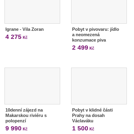
Igrane - Vila Zoran
Pobyt v pivovaru: jídlo
a neomezená
4 275
Kč
konzumace piva
2 499
Kč
10denní zájezd na
Pobyt v klidné části
Makarskou riviéru s
Prahy na dosah
polopenzí
Václaváku
9 990
1 500
Kč
Kč