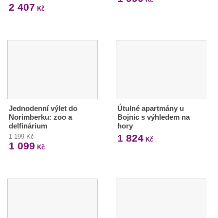
2 407
Kč
Jednodenní výlet do
Útulné apartmány u
Norimberku: zoo a
Bojnic s výhledem na
delfinárium
hory
1 824
1 199 Kč
Kč
1 099
Kč