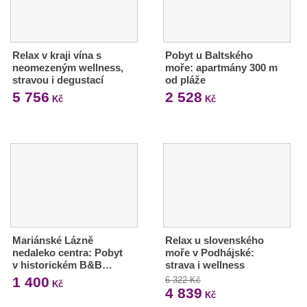
Relax v kraji vína s
Pobyt u Baltského
neomezeným wellness,
moře: apartmány 300 m
stravou i degustací
od pláže
5 756
2 528
Kč
Kč
Mariánské Lázně
Relax u slovenského
nedaleko centra: Pobyt
moře v Podhájské:
v historickém B&B…
strava i wellness
1 400
6 322 Kč
Kč
4 839
Kč