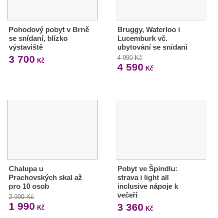
Pohodový pobyt v Brně
Bruggy, Waterloo i
se snídaní, blízko
Lucemburk vč.
výstaviště
ubytování se snídaní
3 700
4 990 Kč
Kč
4 590
Kč
Chalupa u
Pobyt ve Špindlu:
Prachovských skal až
strava i light all
pro 10 osob
inclusive nápoje k
večeři
2 990 Kč
1 990
3 360
Kč
Kč