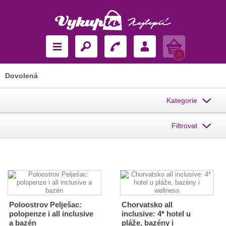
Košík
0
Dovolená
Kategorie
Filtrovat
Poloostrov Pelješac:
Chorvatsko all
polopenze i all inclusive
inclusive: 4* hotel u
a bazén
pláže, bazény i