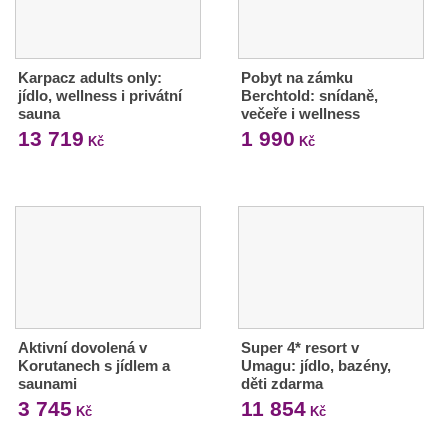
Karpacz adults only:
Pobyt na zámku
jídlo, wellness i privátní
Berchtold: snídaně,
sauna
večeře i wellness
13 719
1 990
Kč
Kč
Aktivní dovolená v
Super 4* resort v
Korutanech s jídlem a
Umagu: jídlo, bazény,
saunami
děti zdarma
3 745
11 854
Kč
Kč