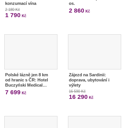
konzumací vína
os.
2 860
2 180 Kč
Kč
1 790
Kč
Polské lázně jen 8 km
Zájezd na Sardinii:
od hranic s ČR: Hotel
doprava, ubytování i
Buczyński Medical…
výlety
7 699
16 590 Kč
Kč
16 290
Kč