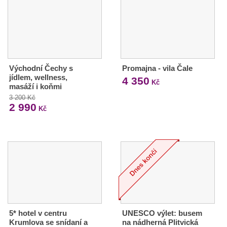
Východní Čechy s
Promajna - vila Čale
jídlem, wellness,
4 350
Kč
masáží i koňmi
3 200 Kč
2 990
Kč
5* hotel v centru
UNESCO výlet: busem
Krumlova se snídaní a
na nádherná Plitvická