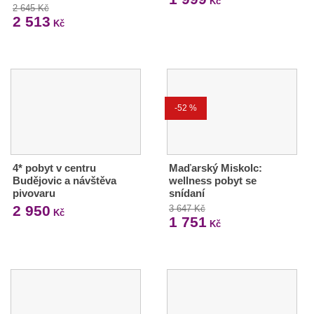
Kč
2 645 Kč
2 513
Kč
-52 %
4* pobyt v centru
Maďarský Miskolc:
Budějovic a návštěva
wellness pobyt se
pivovaru
snídaní
2 950
3 647 Kč
Kč
1 751
Kč