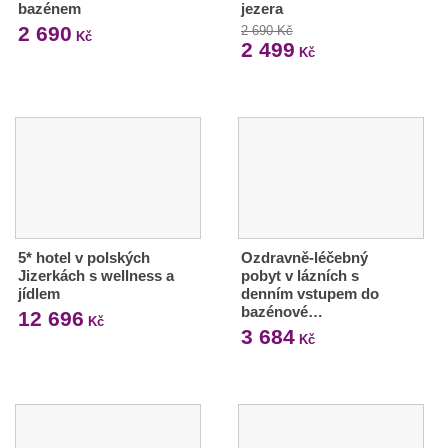
bazénem
jezera
2 690
2 690 Kč
Kč
2 499
Kč
5* hotel v polských
Ozdravně-léčebný
Jizerkách s wellness a
pobyt v lázních s
jídlem
denním vstupem do
bazénové…
12 696
Kč
3 684
Kč