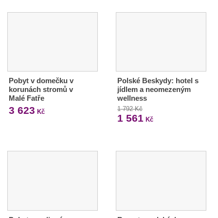
Pobyt v domečku v
Polské Beskydy: hotel s
korunách stromů v
jídlem a neomezeným
Malé Fatře
wellness
3 623
1 792 Kč
Kč
1 561
Kč