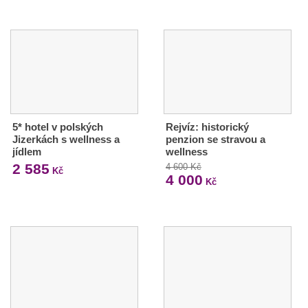
5* hotel v polských
Rejvíz: historický
Jizerkách s wellness a
penzion se stravou a
jídlem
wellness
2 585
4 600 Kč
Kč
4 000
Kč