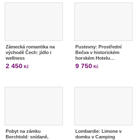
Zámecká romantika na
Pustevny: Prostřední
východě Čech: jídlo i
Bečva v historickém
wellness
horském Hotelu…
2 450
9 750
Kč
Kč
Pobyt na zámku
Lombardie: Limone v
Berchtold: snídaně,
domku v Camping