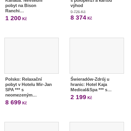
Kanada: Nevšední
s polopenzí a kartou
pobyt na Bison
výhod
Ranchi…
9 726 Kč
8 374
1 200
Kč
Kč
Polsko: Relaxační
Świeradów-Zdrój u
pobyt v Hotelu Mir-Jan
hranic: Hotel Kaja
SPA *** s
Medical&Spa *** s…
neomezeným…
2 199
Kč
8 699
Kč