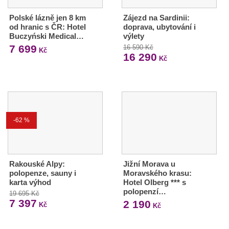
Polské lázně jen 8 km
Zájezd na Sardinii:
od hranic s ČR: Hotel
doprava, ubytování i
Buczyński Medical…
výlety
7 699
16 590 Kč
Kč
16 290
Kč
-62 %
Rakouské Alpy:
Jižní Morava u
polopenze, sauny i
Moravského krasu:
karta výhod
Hotel Olberg *** s
polopenzí…
19 695 Kč
7 397
2 190
Kč
Kč