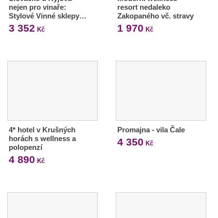
nejen pro vinaře:
resort nedaleko
Stylové Vinné sklepy…
Zakopaného vč. stravy
3 352
1 970
Kč
Kč
4* hotel v Krušných
Promajna - vila Čale
horách s wellness a
4 350
Kč
polopenzí
4 890
Kč