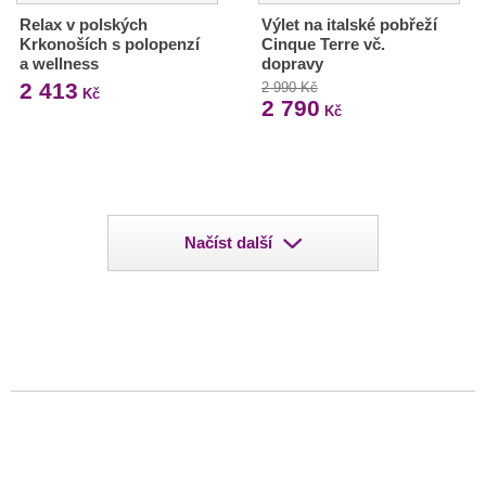
Relax v polských
Výlet na italské pobřeží
Krkonoších s polopenzí
Cinque Terre vč.
a wellness
dopravy
2 413
2 990 Kč
Kč
2 790
Kč
Načíst další