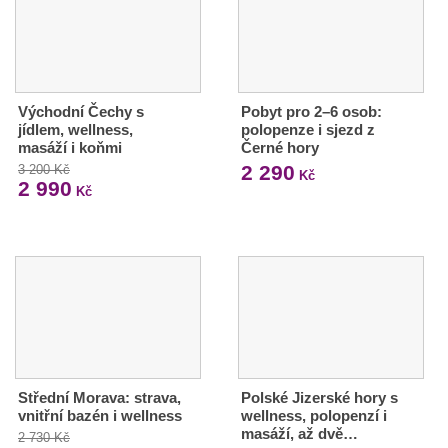
Východní Čechy s
Pobyt pro 2–6 osob:
jídlem, wellness,
polopenze i sjezd z
masáží i koňmi
Černé hory
2 290
3 200 Kč
Kč
2 990
Kč
Střední Morava: strava,
Polské Jizerské hory s
vnitřní bazén i wellness
wellness, polopenzí i
masáží, až dvě…
2 730 Kč