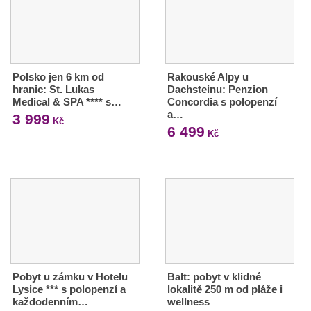
Polsko jen 6 km od
Rakouské Alpy u
hranic: St. Lukas
Dachsteinu: Penzion
Medical & SPA **** s…
Concordia s polopenzí
a…
3 999
Kč
6 499
Kč
Pobyt u zámku v Hotelu
Balt: pobyt v klidné
Lysice *** s polopenzí a
lokalitě 250 m od pláže i
každodenním…
wellness