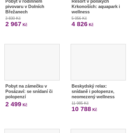
Pobyt v rodinném
Resort v polských
pivovaru v Dolních
Krkonoších: aquapark i
Břežanech
wellness
3 830 Kč
5 056 Kč
2 967
4 826
Kč
Kč
Pobyt na zámečku v
Beskydský relax:
Posázaví: se snídaní či
snídaně i polopenze,
polopenzí
neomezený wellness
2 499
11 985 Kč
Kč
10 788
Kč