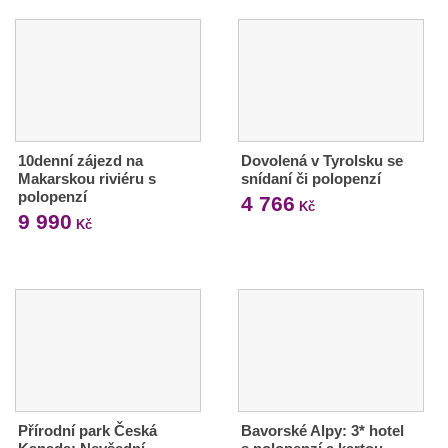
10denní zájezd na
Dovolená v Tyrolsku se
Makarskou riviéru s
snídaní či polopenzí
polopenzí
4 766
Kč
9 990
Kč
Přírodní park Česká
Bavorské Alpy: 3* hotel