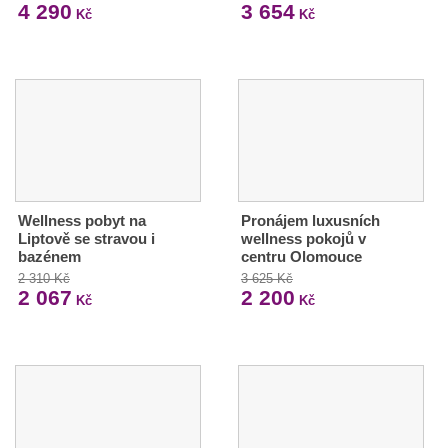
4 290
3 654
Kč
Kč
Wellness pobyt na
Pronájem luxusních
Liptově se stravou i
wellness pokojů v
bazénem
centru Olomouce
2 310 Kč
3 625 Kč
2 067
2 200
Kč
Kč