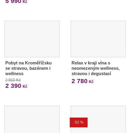
5 990
Kč
Pobyt na Kroměřížsku
Relax v kraji vína s
se stravou, bazénem i
neomezeným wellness,
wellness
stravou i degustací
2 780
2 810 Kč
Kč
2 390
Kč
-52 %