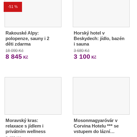
-51 %
Rakouské Alpy:
Horský hotel v
polopenze, sauny i 2
Beskydech: jídlo, bazén
děti zdarma
i sauna
18 090 Kč
3 680 Kč
8 845
3 100
Kč
Kč
Moravský kras:
Mosonmagyaróvár v
relaxace s jídlem i
Corvina Hotelu *** se
privátním wellness
vstupem do lázní…