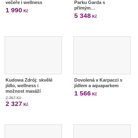
večeře i wellness
Parku Garda s
přímým…
1 990
Kč
5 348
Kč
Kudowa Zdrój: skvělé
Dovolená v Karpaczi s
jídlo, wellness i
jídlem a aquaparkem
možnost masáží
1 566
Kč
2 367 Kč
2 327
Kč