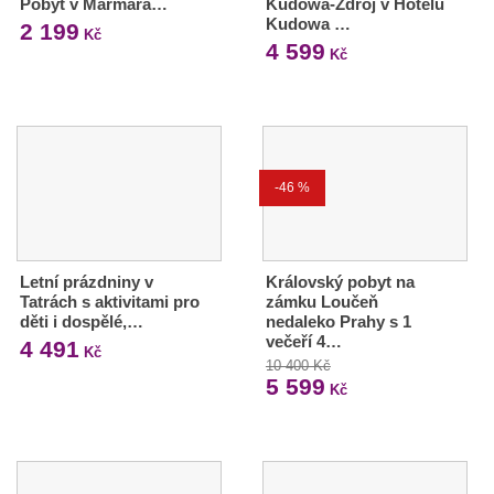
Pobyt v Marmara…
Kudowa-Zdrój v Hotelu
Kudowa …
2 199
Kč
4 599
Kč
-46 %
Letní prázdniny v
Královský pobyt na
Tatrách s aktivitami pro
zámku Loučeň
děti i dospělé,…
nedaleko Prahy s 1
večeří 4…
4 491
Kč
10 400 Kč
5 599
Kč