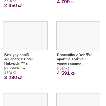
4 799
2 490 Kč
Kč
2 350
Kč
Beskydy poblíž
Romantika v Dobříši:
aquaparku: Hotel
apartmá s vířivou
Hukvaldy *** s
vanou i saunou
polopenzí,…
5 947 Kč
4 591
3 590 Kč
Kč
3 290
Kč