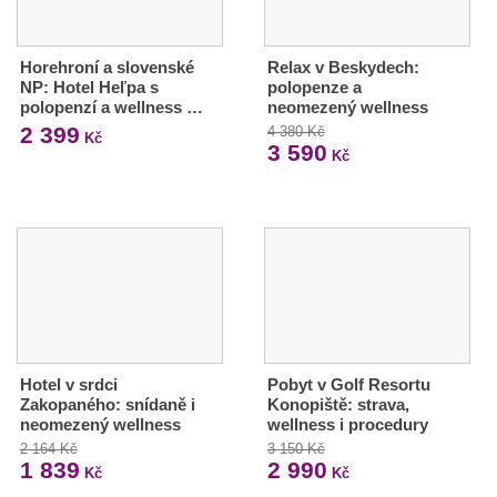
Horehroní a slovenské
Relax v Beskydech:
NP: Hotel Heľpa s
polopenze a
polopenzí a wellness …
neomezený wellness
2 399
4 380 Kč
Kč
3 590
Kč
Hotel v srdci
Pobyt v Golf Resortu
Zakopaného: snídaně i
Konopiště: strava,
neomezený wellness
wellness i procedury
2 164 Kč
3 150 Kč
1 839
2 990
Kč
Kč