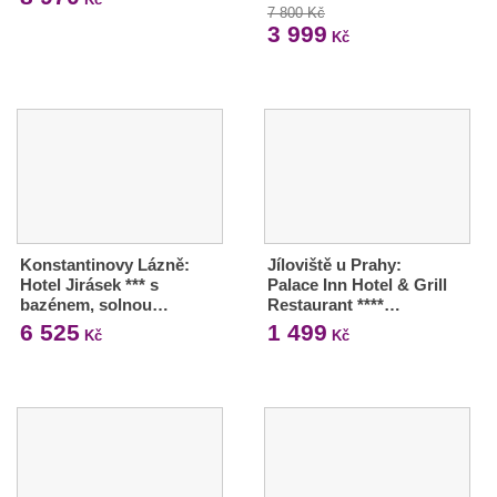
7 800 Kč
3 999
Kč
Konstantinovy Lázně:
Jíloviště u Prahy:
Hotel Jirásek *** s
Palace Inn Hotel & Grill
bazénem, solnou…
Restaurant ****…
6 525
1 499
Kč
Kč