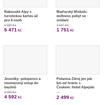
Rakouské Alpy s
Maďarský Miskolc:
turistickou kartou až
wellness pobyt se
pro 6 osob
snídaní
6 565 Kč
3 647 Kč
5 471
1 751
Kč
Kč
Jeseníky: polopenze a
Polanica Zdroj jen pár
neomezený vstup do
km od hranic s
bazénů
Českem: Hotel Alpejski
…
4 990 Kč
4 592
2 499
Kč
Kč