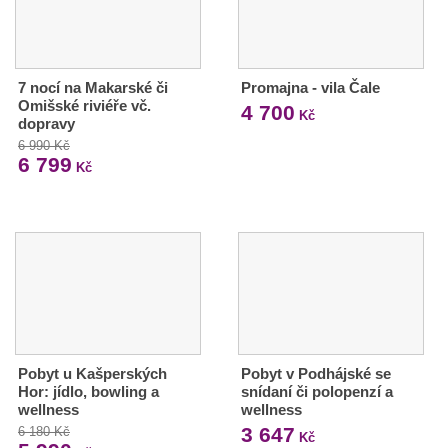
7 nocí na Makarské či
Promajna - vila Čale
Omišské riviéře vč.
4 700
Kč
dopravy
6 990 Kč
6 799
Kč
Pobyt u Kašperských
Pobyt v Podhájské se
Hor: jídlo, bowling a
snídaní či polopenzí a
wellness
wellness
3 647
6 180 Kč
Kč