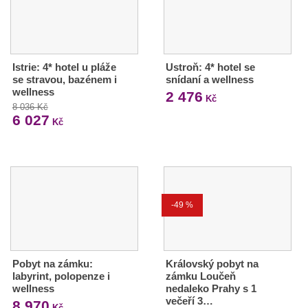
Istrie: 4* hotel u pláže
Ustroň: 4* hotel se
se stravou, bazénem i
snídaní a wellness
wellness
2 476
Kč
8 036 Kč
6 027
Kč
-49 %
Pobyt na zámku:
Královský pobyt na
labyrint, polopenze i
zámku Loučeň
wellness
nedaleko Prahy s 1
večeří 3…
8 970
Kč