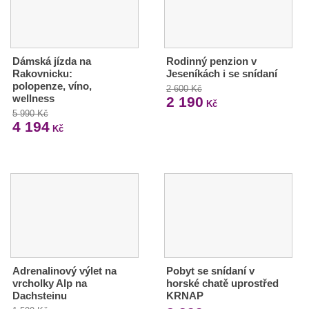
Dámská jízda na
Rodinný penzion v
Rakovnicku:
Jeseníkách i se snídaní
polopenze, víno,
2 600 Kč
wellness
2 190
Kč
5 990 Kč
4 194
Kč
Adrenalinový výlet na
Pobyt se snídaní v
vrcholky Alp na
horské chatě uprostřed
Dachsteinu
KRNAP