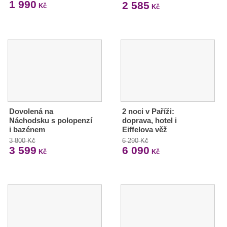
1 990
2 585
Kč
Kč
Dovolená na
2 noci v Paříži:
Náchodsku s polopenzí
doprava, hotel i
i bazénem
Eiffelova věž
3 800 Kč
6 290 Kč
3 599
6 090
Kč
Kč