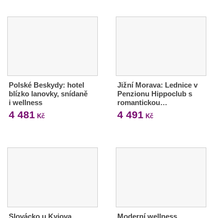
Polské Beskydy: hotel
Jižní Morava: Lednice v
blízko lanovky, snídaně
Penzionu Hippoclub s
i wellness
romantickou…
4 481
4 491
Kč
Kč
Slovácko u Kyjova
Moderní wellness