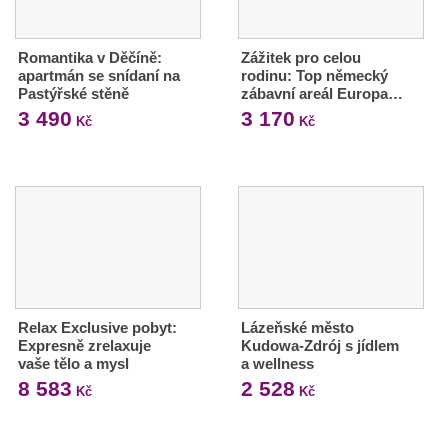
Romantika v Děčíně:
Zážitek pro celou
apartmán se snídaní na
rodinu: Top německý
Pastýřské stěně
zábavní areál Europa…
3 490
3 170
Kč
Kč
Relax Exclusive pobyt:
Lázeňské město
Expresně zrelaxuje
Kudowa-Zdrój s jídlem
vaše tělo a mysl
a wellness
8 583
2 528
Kč
Kč