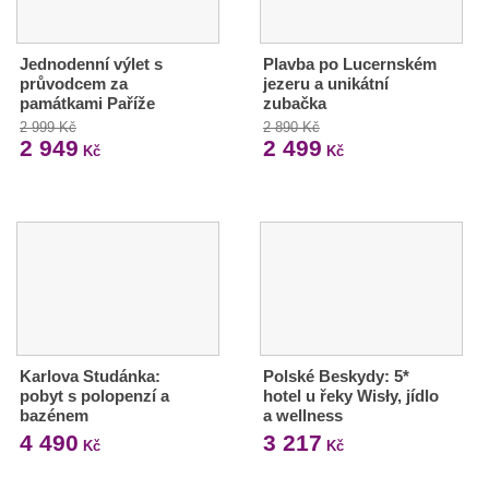
Jednodenní výlet s
Plavba po Lucernském
průvodcem za
jezeru a unikátní
památkami Paříže
zubačka
2 999 Kč
2 890 Kč
2 949
2 499
Kč
Kč
Karlova Studánka:
Polské Beskydy: 5*
pobyt s polopenzí a
hotel u řeky Wisły, jídlo
bazénem
a wellness
4 490
3 217
Kč
Kč