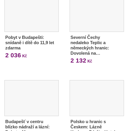
Pobyt v Budapešti:
Severní Čechy
snídaně i dítě do 11,9 let
nedaleko Teplic a
zdarma
německých hranic:
Dovolená na…
2 036
Kč
2 132
Kč
Budapešť v centru
Polsko u hranic s
blízko nádraží a lázní:
Českem: Lázně