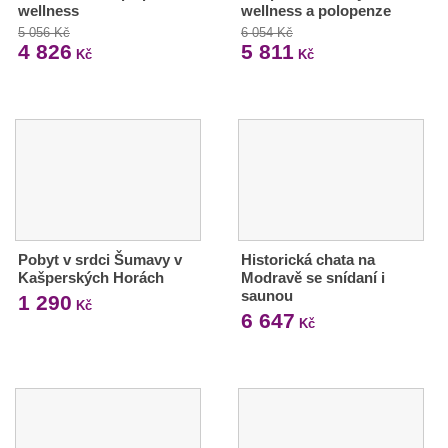
wellness
wellness a polopenze
5 056 Kč
6 054 Kč
4 826
5 811
Kč
Kč
Pobyt v srdci Šumavy v
Historická chata na
Kašperských Horách
Modravě se snídaní i
saunou
1 290
Kč
6 647
Kč