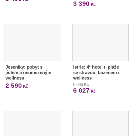
3 390
Kč
Jeseníky: pobyt s
Istrie: 4* hotel u pláže
jídlem a neomezeným
se stravou, bazénem i
wellness
wellness
2 590
8 036 Kč
Kč
6 027
Kč