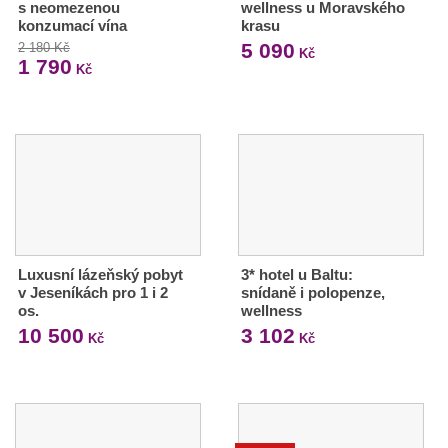
s neomezenou
wellness u Moravského
konzumací vína
krasu
5 090
2 180 Kč
Kč
1 790
Kč
Luxusní lázeňský pobyt
3* hotel u Baltu:
v Jeseníkách pro 1 i 2
snídaně i polopenze,
os.
wellness
10 500
3 102
Kč
Kč