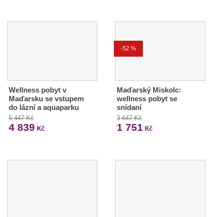
-52 %
Wellness pobyt v
Maďarský Miskolc:
Maďarsku se vstupem
wellness pobyt se
do lázní a aquaparku
snídaní
5 447 Kč
3 647 Kč
4 839
1 751
Kč
Kč