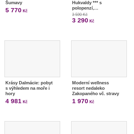
Šumavy
Hukvaldy *** s
polopenzí,…
5 770
Kč
3 590 Kč
3 290
Kč
Krásy Dalmácie: pobyt
Moderní wellness
s výhledem na moře i
resort nedaleko
hory
Zakopaného vč. stravy
4 981
1 970
Kč
Kč