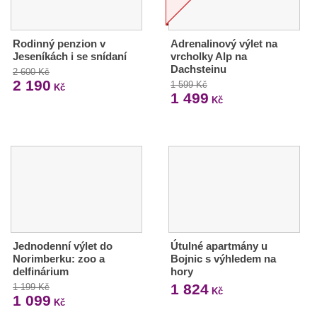
Rodinný penzion v
Adrenalinový výlet na
Jeseníkách i se snídaní
vrcholky Alp na
Dachsteinu
2 600 Kč
2 190
1 599 Kč
Kč
1 499
Kč
Jednodenní výlet do
Útulné apartmány u
Norimberku: zoo a
Bojnic s výhledem na
delfinárium
hory
1 824
1 199 Kč
Kč
1 099
Kč