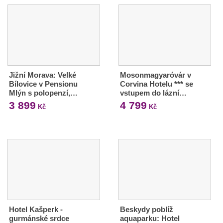
Jižní Morava: Velké
Mosonmagyaróvár v
Bílovice v Pensionu
Corvina Hotelu *** se
Mlýn s polopenzí,…
vstupem do lázní…
3 899
4 799
Kč
Kč
Hotel Kašperk -
Beskydy poblíž
gurmánské srdce
aquaparku: Hotel