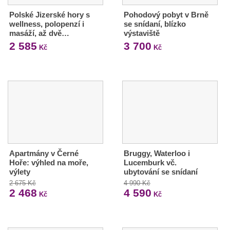
Polské Jizerské hory s
Pohodový pobyt v Brně
wellness, polopenzí i
se snídaní, blízko
masáží, až dvě…
výstaviště
2 585
3 700
Kč
Kč
Apartmány v Černé
Bruggy, Waterloo i
Hoře: výhled na moře,
Lucemburk vč.
výlety
ubytování se snídaní
2 675 Kč
4 990 Kč
2 468
4 590
Kč
Kč