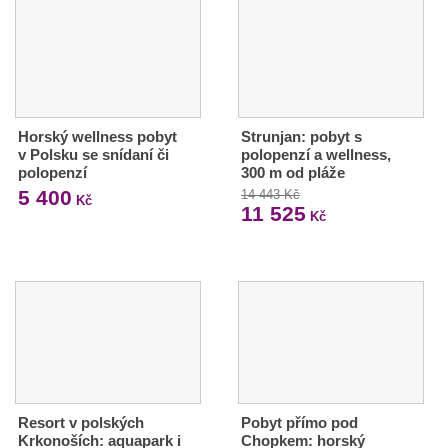
Horský wellness pobyt
Strunjan: pobyt s
v Polsku se snídaní či
polopenzí a wellness,
polopenzí
300 m od pláže
5 400
14 443 Kč
Kč
11 525
Kč
Resort v polských
Pobyt přímo pod
Krkonoších: aquapark i
Chopkem: horský