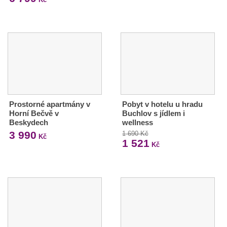
Prostorné apartmány v
Pobyt v hotelu u hradu
Horní Bečvě v
Buchlov s jídlem i
Beskydech
wellness
3 990
1 690 Kč
Kč
1 521
Kč