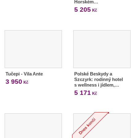
Horském…
5 205
Kč
Tučepi - Vila Ante
Polské Beskydy a
Szczyrk: rodinný hotel
3 950
Kč
s wellness i jídlem,…
5 171
Kč