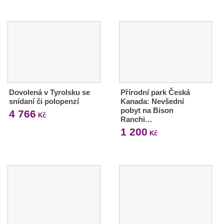
Dovolená v Tyrolsku se
Přírodní park Česká
snídaní či polopenzí
Kanada: Nevšední
pobyt na Bison
4 766
Kč
Ranchi…
1 200
Kč