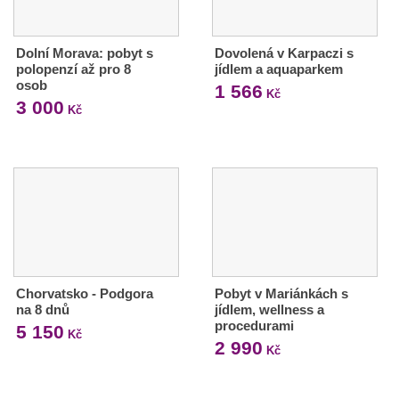
Dolní Morava: pobyt s
Dovolená v Karpaczi s
polopenzí až pro 8
jídlem a aquaparkem
osob
1 566
Kč
3 000
Kč
Chorvatsko - Podgora
Pobyt v Mariánkách s
na 8 dnů
jídlem, wellness a
procedurami
5 150
Kč
2 990
Kč