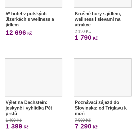
5* hotel v polských
Krušné hory s jídlem,
Jizerkách s wellness a
wellness i slevami na
jídlem
atrakce
12 696
2 190 Kč
Kč
1 790
Kč
Výlet na Dachstein:
Poznávací zájezd do
jeskyně i vyhlídka Pět
Slovinska: od Triglavu k
prstů
moři
1 499 Kč
7 590 Kč
1 399
7 290
Kč
Kč