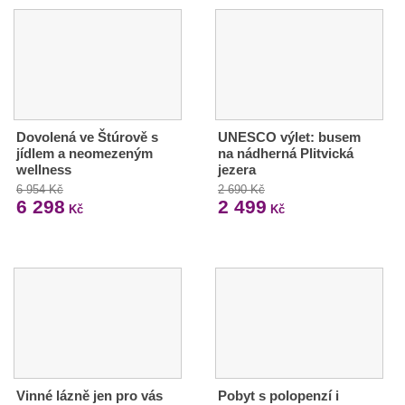
Dovolená ve Štúrově s
UNESCO výlet: busem
jídlem a neomezeným
na nádherná Plitvická
wellness
jezera
6 954 Kč
2 690 Kč
6 298
2 499
Kč
Kč
Vinné lázně jen pro vás
Pobyt s polopenzí i