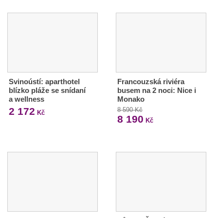
Svinoústí: aparthotel
Francouzská riviéra
blízko pláže se snídaní
busem na 2 noci: Nice i
a wellness
Monako
2 172
8 590 Kč
Kč
8 190
Kč