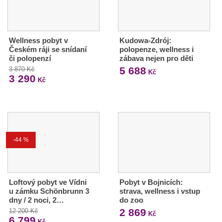
Wellness pobyt v
Kudowa-Zdrój:
Českém ráji se snídaní
polopenze, wellness i
či polopenzí
zábava nejen pro děti
5 688
3 870 Kč
Kč
3 290
Kč
-44 %
Loftový pobyt ve Vídni
Pobyt v Bojnicích:
u zámku Schönbrunn 3
strava, wellness i vstup
dny / 2 noci, 2…
do zoo
2 869
12 200 Kč
Kč
6 799
Kč