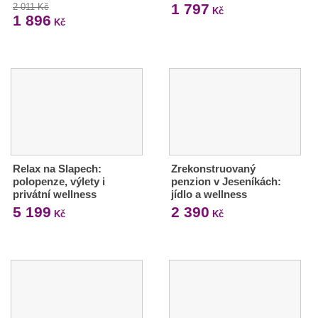
1 797
2 011 Kč
Kč
1 896
Kč
Relax na Slapech:
Zrekonstruovaný
polopenze, výlety i
penzion v Jeseníkách:
privátní wellness
jídlo a wellness
5 199
2 390
Kč
Kč