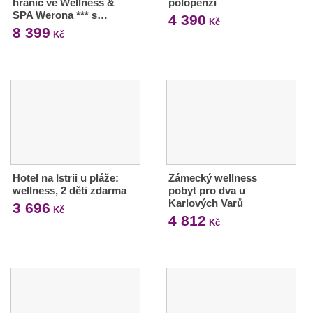
hranic ve Wellness &
polopenzí
SPA Werona *** s…
4 390
Kč
8 399
Kč
Hotel na Istrii u pláže:
Zámecký wellness
wellness, 2 děti zdarma
pobyt pro dva u
Karlových Varů
3 696
Kč
4 812
Kč