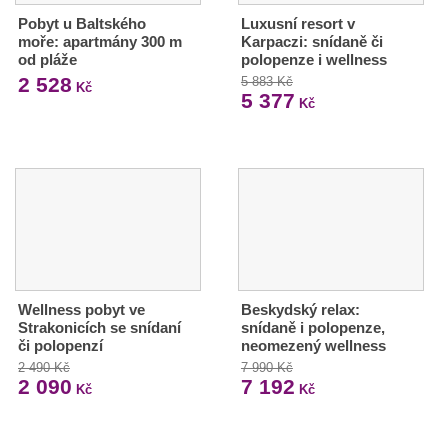
Pobyt u Baltského
Luxusní resort v
moře: apartmány 300 m
Karpaczi: snídaně či
od pláže
polopenze i wellness
2 528
5 883 Kč
Kč
5 377
Kč
Wellness pobyt ve
Beskydský relax:
Strakonicích se snídaní
snídaně i polopenze,
či polopenzí
neomezený wellness
2 490 Kč
7 990 Kč
2 090
7 192
Kč
Kč