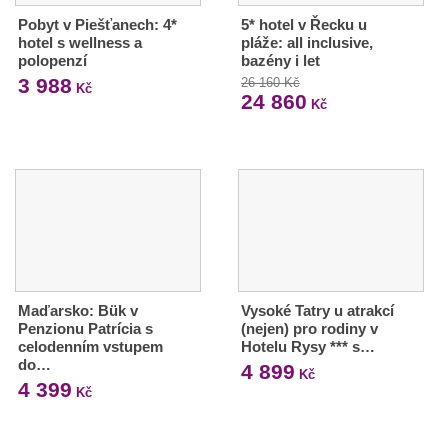
Pobyt v Piešťanech: 4*
5* hotel v Řecku u
hotel s wellness a
pláže: all inclusive,
polopenzí
bazény i let
3 988
26 160 Kč
Kč
24 860
Kč
Maďarsko: Bük v
Vysoké Tatry u atrakcí
Penzionu Patrícia s
(nejen) pro rodiny v
celodenním vstupem
Hotelu Rysy *** s…
do…
4 899
Kč
4 399
Kč