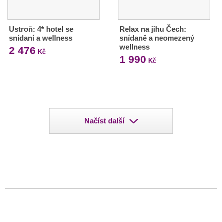
Ustroň: 4* hotel se
Relax na jihu Čech:
snídaní a wellness
snídaně a neomezený
wellness
2 476
Kč
1 990
Kč
Načíst další