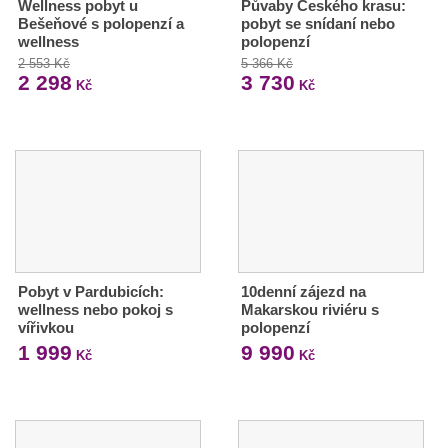
Wellness pobyt u
Půvaby Českého krasu:
Bešeňové s polopenzí a
pobyt se snídaní nebo
wellness
polopenzí
2 553 Kč
5 366 Kč
2 298
3 730
Kč
Kč
Pobyt v Pardubicích:
10denní zájezd na
wellness nebo pokoj s
Makarskou riviéru s
vířivkou
polopenzí
1 999
9 990
Kč
Kč