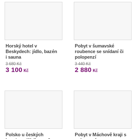
Horský hotel v
Pobyt v šumavské
Beskydech: jídlo, bazén
roubence se snídaní či
i sauna
polopenzí
3 680 Kč
3 440 Kč
3 100
2 880
Kč
Kč
Polsko u českých
Pobyt v Máchově kraji s