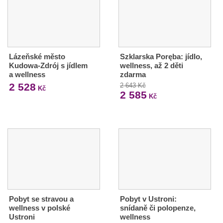
Lázeňské město
Szklarska Poręba: jídlo,
Kudowa-Zdrój s jídlem
wellness, až 2 děti
a wellness
zdarma
2 528
2 643 Kč
Kč
2 585
Kč
Pobyt se stravou a
Pobyt v Ustroni:
wellness v polské
snídaně či polopenze,
Ustroni
wellness