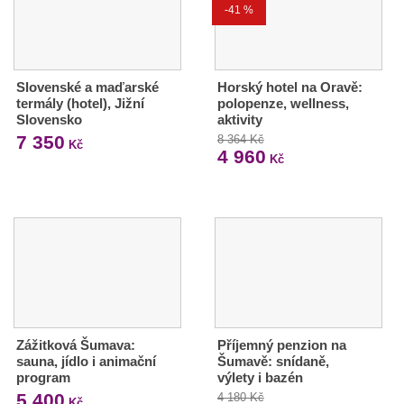
-41 %
Slovenské a maďarské
Horský hotel na Oravě:
termály (hotel), Jižní
polopenze, wellness,
Slovensko
aktivity
7 350
8 364 Kč
Kč
4 960
Kč
Zážitková Šumava:
Příjemný penzion na
sauna, jídlo i animační
Šumavě: snídaně,
program
výlety i bazén
5 400
4 180 Kč
Kč