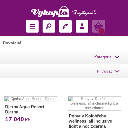
Košík
0
Dovolená
Kategorie
Filtrovat
Djerba Aqua Resort,
Djerba
Pobyt v Kolobřehu:
17 040
Kč
wellness, all inclusive
light a noc zdarma