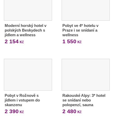
Moderní horský hotel v
Pobyt ve 4* hotelu v
polských Beskydech s
Praze i se snídaní a
jídlem a wellness
wellness
2 154
1 550
Kč
Kč
Pobyt v Rožnově s
Rakouské Alpy: 3* hotel
jídlem i vstupem do
se snídaní nebo
skanzenu
polopenzí, sauna
2 390
2 480
Kč
Kč