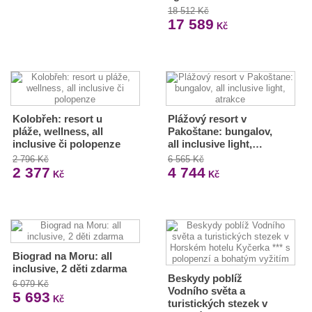
18 512 Kč
17 589
Kč
Kolobřeh: resort u
Plážový resort v
pláže, wellness, all
Pakoštane: bungalov,
inclusive či polopenze
all inclusive light,…
2 796 Kč
6 565 Kč
2 377
4 744
Kč
Kč
Biograd na Moru: all
inclusive, 2 děti zdarma
Beskydy poblíž
6 079 Kč
Vodního světa a
5 693
Kč
turistických stezek v