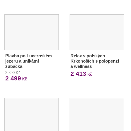
Plavba po Lucernském
Relax v polských
jezeru a unikátní
Krkonoších s polopenzí
zubačka
a wellness
2 413
2 890 Kč
Kč
2 499
Kč