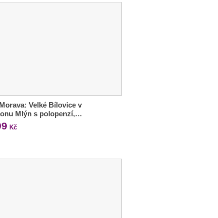
 Morava: Velké Bílovice v
onu Mlýn s polopenzí,…
99
Kč