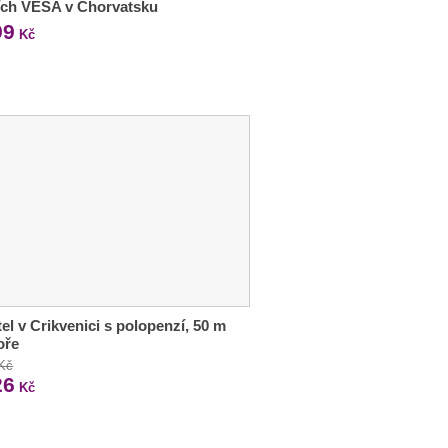
ích VESA v Chorvatsku
99
Kč
tel v Crikvenici s polopenzí, 50 m
oře
 Kč
26
Kč