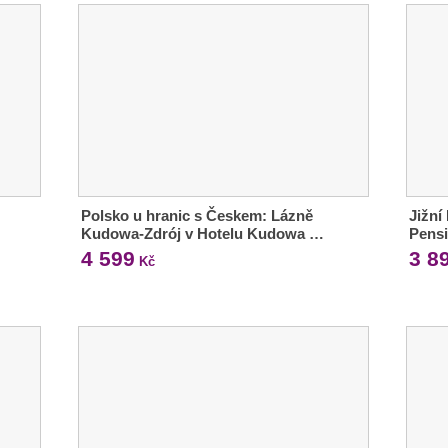
Polsko u hranic s Českem: Lázně
Jižní
Kudowa-Zdrój v Hotelu Kudowa …
Pensi
4 599
3 8
Kč