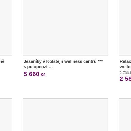
aně
Jeseníky v Kolštejn wellness centru ***
Relax
s polopenzí,…
welln
5 660
2 700
Kč
2 5