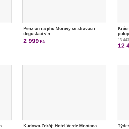
Penzion na jihu Moravy se stravou i
Krásn
degustací vín
polop
2 999
13 44
Kč
12 
o
Kudowa-Zdrój: Hotel Verde Montana
Týden