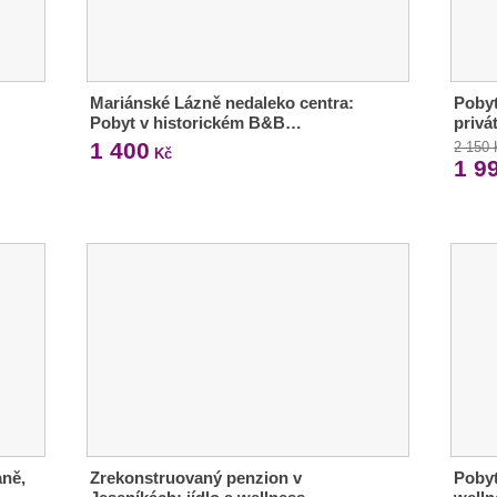
Mariánské Lázně nedaleko centra:
Pobyt
Pobyt v historickém B&B…
privá
1 400
2 150
Kč
1 9
aně,
Zrekonstruovaný penzion v
Pobyt