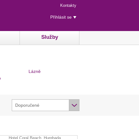
Menu
Kontakty
rychlého
Uživatelské
přístupu
Přihlásit se
menu
Služby
Lázně
e
Doporučené