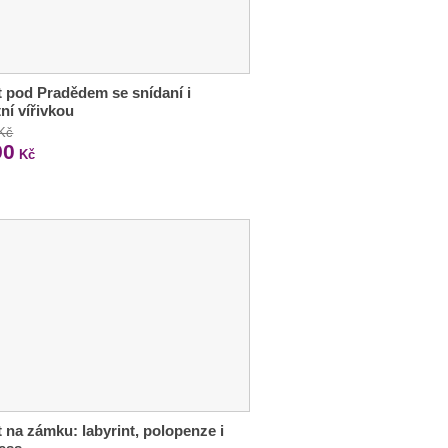
 pod Pradědem se snídaní i
tní vířivkou
 Kč
90
Kč
 na zámku: labyrint, polopenze i