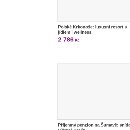
Polské Krkonoše: luxusní resort s
jídlem i wellness
2 786
Kč
Příjemný penzion na Šumavě: sníd