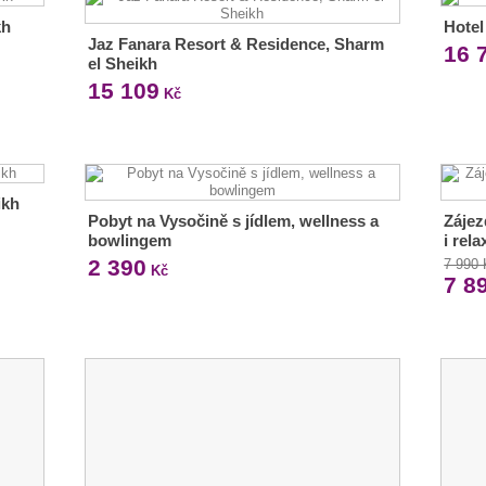
kh
Hotel
Jaz Fanara Resort & Residence, Sharm
16 
el Sheikh
15 109
Kč
ikh
Pobyt na Vysočině s jídlem, wellness a
Zájez
bowlingem
i rel
2 390
7 990
Kč
7 8