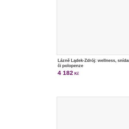
Lázně Lądek-Zdrój: wellness, sníd
či polopenze
4 182
Kč