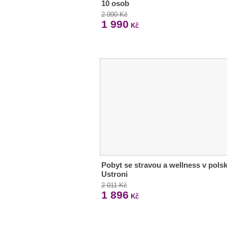
10 osob
2 990 Kč
1 990
Kč
Pobyt se stravou a wellness v pols
Ustroni
2 011 Kč
1 896
Kč