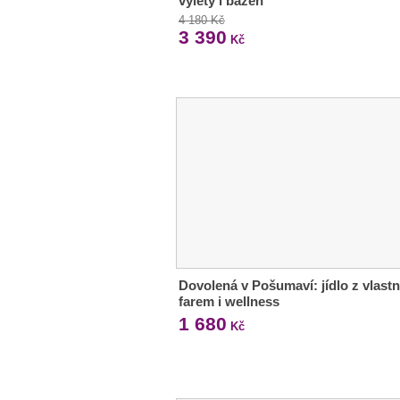
výlety i bazén
4 180 Kč
3 390
Kč
Dovolená v Pošumaví: jídlo z vlastn
farem i wellness
1 680
Kč