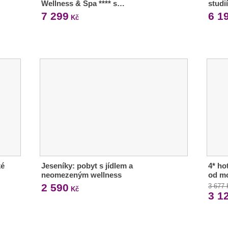
Wellness & Spa **** s…
studi
7 299
6 1
Kč
ké
Jeseníky: pobyt s jídlem a
4* ho
neomezeným wellness
od m
2 590
3 677
Kč
3 1