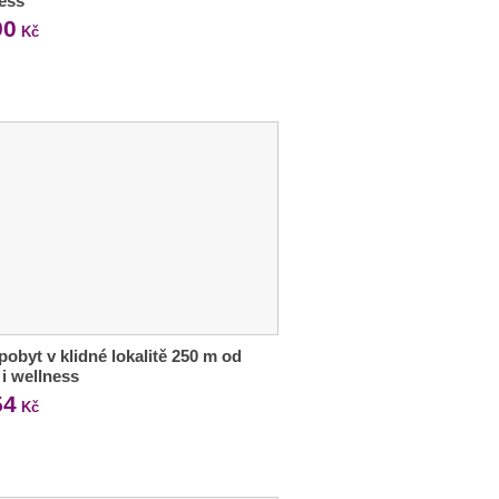
ess
90
Kč
 pobyt v klidné lokalitě 250 m od
 i wellness
54
Kč