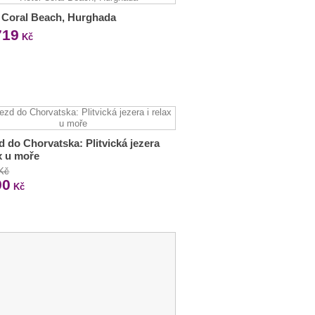
 Coral Beach, Hurghada
719
Kč
d do Chorvatska: Plitvická jezera
ax u moře
 Kč
90
Kč