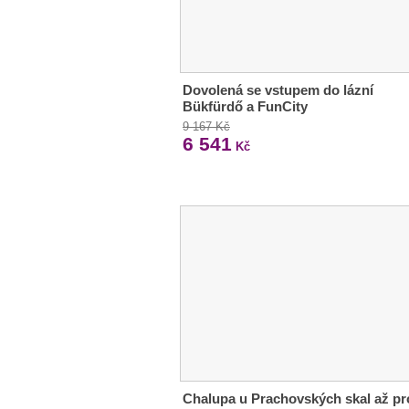
Dovolená se vstupem do lázní
Bükfürdő a FunCity
9 167 Kč
6 541
Kč
Chalupa u Prachovských skal až pr