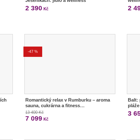
Jeseníkách: jídlo a wellness
welln
2 390
2 4
Kč
-47 %
ích
Romantický relax v Rumburku – aroma
Balt:
sauna, cukrárna a fitness…
pláže
3 6
13 400 Kč
7 099
Kč