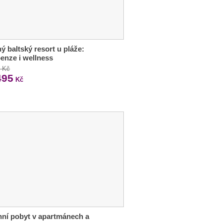
ý baltský resort u pláže:
enze i wellness
3 Kč
495
Kč
ní pobyt v apartmánech a