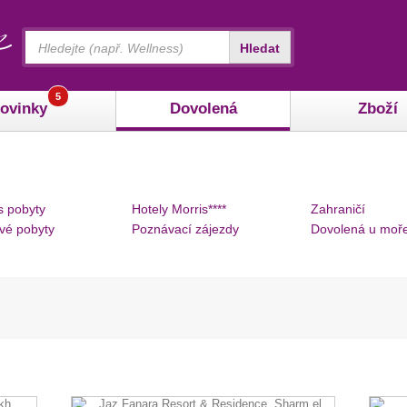
Vyhledávání
Hledat
5
ovinky
Dovolená
Zboží
s pobyty
Hotely Morris****
Zahraničí
vé pobyty
Poznávací zájezdy
Dovolená u moř