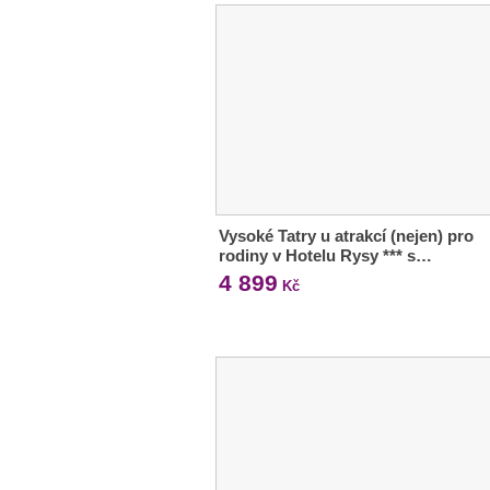
Vysoké Tatry u atrakcí (nejen) pro
rodiny v Hotelu Rysy *** s…
4 899
Kč