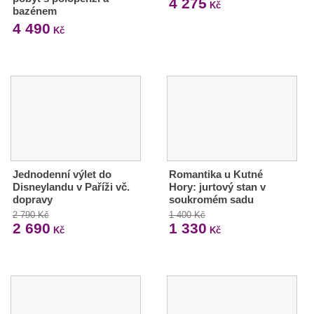
4 275
Kč
bazénem
4 490
Kč
Jednodenní výlet do
Romantika u Kutné
Disneylandu v Paříži vč.
Hory: jurtový stan v
dopravy
soukromém sadu
2 790 Kč
1 400 Kč
2 690
1 330
Kč
Kč