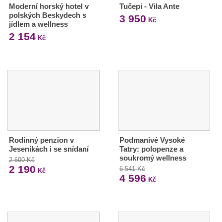
Moderní horský hotel v
Tučepi - Vila Ante
polských Beskydech s
3 950
Kč
jídlem a wellness
2 154
Kč
Rodinný penzion v
Podmanivé Vysoké
Jeseníkách i se snídaní
Tatry: polopenze a
soukromý wellness
2 600 Kč
2 190
6 541 Kč
Kč
4 596
Kč