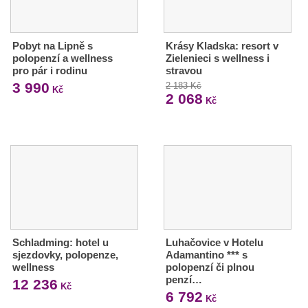
Pobyt na Lipně s
Krásy Kladska: resort v
polopenzí a wellness
Zielenieci s wellness i
pro pár i rodinu
stravou
3 990
2 183 Kč
Kč
2 068
Kč
Schladming: hotel u
Luhačovice v Hotelu
sjezdovky, polopenze,
Adamantino *** s
wellness
polopenzí či plnou
penzí…
12 236
Kč
6 792
Kč