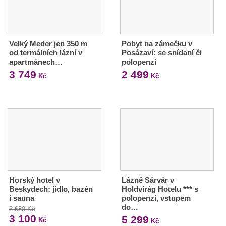
Velký Meder jen 350 m
Pobyt na zámečku v
od termálních lázní v
Posázaví: se snídaní či
apartmánech…
polopenzí
3 749
2 499
Kč
Kč
Horský hotel v
Lázně Sárvár v
Beskydech: jídlo, bazén
Holdvirág Hotelu *** s
i sauna
polopenzí, vstupem
do…
3 680 Kč
3 100
5 299
Kč
Kč