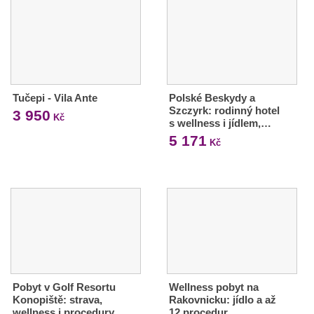
Tučepi - Vila Ante
Polské Beskydy a
Szczyrk: rodinný hotel
3 950
Kč
s wellness i jídlem,…
5 171
Kč
Pobyt v Golf Resortu
Wellness pobyt na
Konopiště: strava,
Rakovnicku: jídlo a až
wellness i procedury
12 procedur