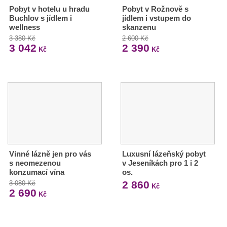
Pobyt v hotelu u hradu
Pobyt v Rožnově s
Buchlov s jídlem i
jídlem i vstupem do
wellness
skanzenu
3 380 Kč
2 600 Kč
3 042
2 390
Kč
Kč
Vinné lázně jen pro vás
Luxusní lázeňský pobyt
s neomezenou
v Jeseníkách pro 1 i 2
konzumací vína
os.
2 860
3 080 Kč
Kč
2 690
Kč