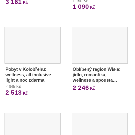
3 161
1 190 Kč
Kč
1 090
Kč
Pobyt v Kolobřehu:
Oblíbený region Wisła:
wellness, all inclusive
jídlo, romantika,
light a noc zdarma
wellness a spousta…
2 246
2 645 Kč
Kč
2 513
Kč