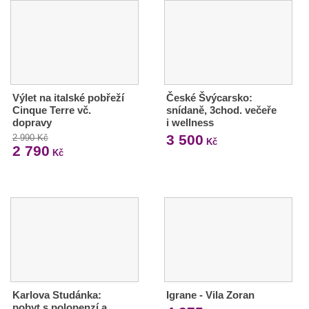
Výlet na italské pobřeží
České Švýcarsko:
Cinque Terre vč.
snídaně, 3chod. večeře
dopravy
i wellness
3 500
2 990 Kč
Kč
2 790
Kč
Karlova Studánka:
Igrane - Vila Zoran
pobyt s polopenzí a