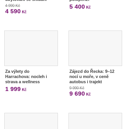
5 400
4 990 Kč
Kč
4 590
Kč
Za výlety do
Zájezd do Řecka: 9–12
Harrachova: nocleh i
nocí u moře, v ceně
strava a wellness
autobus i trajekt
1 999
9 990 Kč
Kč
9 690
Kč