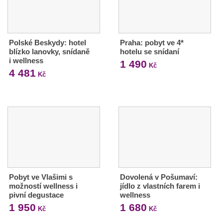
Polské Beskydy: hotel
Praha: pobyt ve 4*
blízko lanovky, snídaně
hotelu se snídaní
i wellness
1 490
Kč
4 481
Kč
Pobyt ve Vlašimi s
Dovolená v Pošumaví:
možností wellness i
jídlo z vlastních farem i
pivní degustace
wellness
1 950
1 680
Kč
Kč