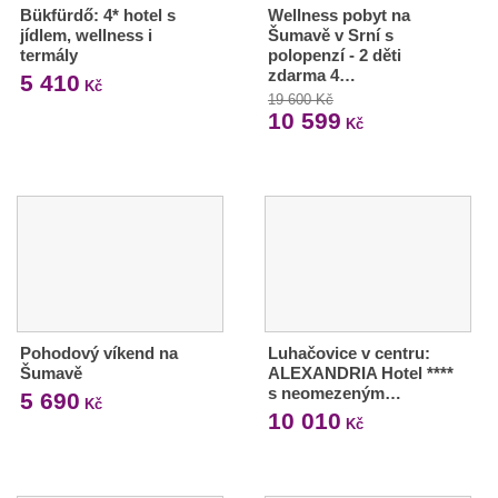
Bükfürdő: 4* hotel s
Wellness pobyt na
jídlem, wellness i
Šumavě v Srní s
termály
polopenzí - 2 děti
zdarma 4…
5 410
Kč
19 600 Kč
10 599
Kč
Pohodový víkend na
Luhačovice v centru:
Šumavě
ALEXANDRIA Hotel ****
s neomezeným…
5 690
Kč
10 010
Kč