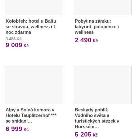
Kolobřeh: hotel u Baltu
Pobyt na zámku:
se stravou, wellness i 1
labyrint, polopenze i
noc zdarma
wellness
2 490
9 483 Kč
Kč
9 009
Kč
Alpy a Solná komora v
Beskydy poblíž
Hotelu Tauplitzerhof ***
Vodního světa a
se snídaní…
turistických stezek v
Horském…
6 999
Kč
5 205
Kč