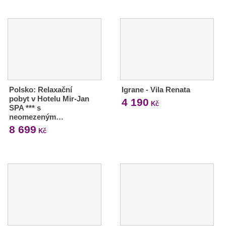
Polsko: Relaxační
Igrane - Vila Renata
pobyt v Hotelu Mir-Jan
4 190
Kč
SPA *** s
neomezeným…
8 699
Kč