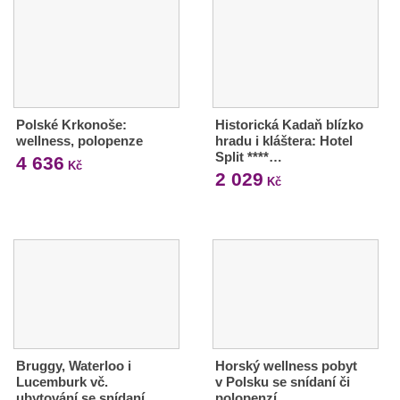
Polské Krkonoše:
Historická Kadaň blízko
wellness, polopenze
hradu i kláštera: Hotel
Split ****…
4 636
Kč
2 029
Kč
Bruggy, Waterloo i
Horský wellness pobyt
Lucemburk vč.
v Polsku se snídaní či
ubytování se snídaní
polopenzí