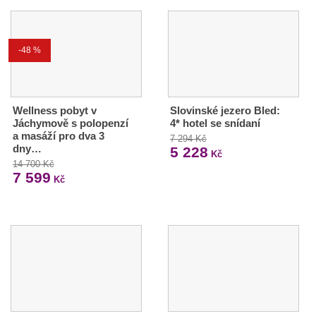
-48 %
Wellness pobyt v
Slovinské jezero Bled:
Jáchymově s polopenzí
4* hotel se snídaní
a masáží pro dva 3
7 294 Kč
dny…
5 228
Kč
14 700 Kč
7 599
Kč