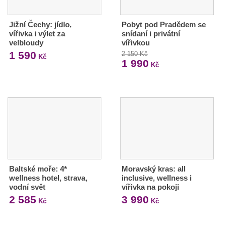
Jižní Čechy: jídlo,
Pobyt pod Pradědem se
vířivka i výlet za
snídaní i privátní
velbloudy
vířivkou
1 590
2 150 Kč
Kč
1 990
Kč
Baltské moře: 4*
Moravský kras: all
wellness hotel, strava,
inclusive, wellness i
vodní svět
vířivka na pokoji
2 585
3 990
Kč
Kč