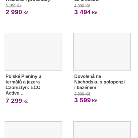
3 150 Kč
4 990 Kč
2 990
3 494
Kč
Kč
Polské Pieniny u
Dovolená na
termálů a jezera
Náchodsku s polopenzí
Czorsztyn: ECO
i bazénem
Active…
3 800 Kč
3 599
7 299
Kč
Kč