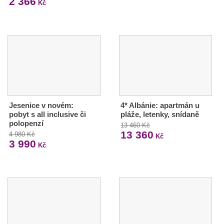
2 366
Kč
Jesenice v novém:
4* Albánie: apartmán u
pobyt s all inclusive či
pláže, letenky, snídaně
polopenzí
13 460 Kč
13 360
4 980 Kč
Kč
3 990
Kč