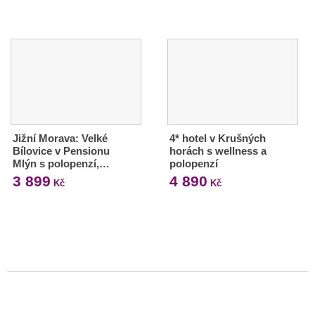
Jižní Morava: Velké
4* hotel v Krušných
Bílovice v Pensionu
horách s wellness a
Mlýn s polopenzí,…
polopenzí
3 899
4 890
Kč
Kč