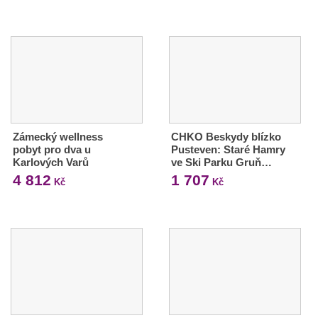
Zámecký wellness
CHKO Beskydy blízko
pobyt pro dva u
Pusteven: Staré Hamry
Karlových Varů
ve Ski Parku Gruň…
4 812
1 707
Kč
Kč