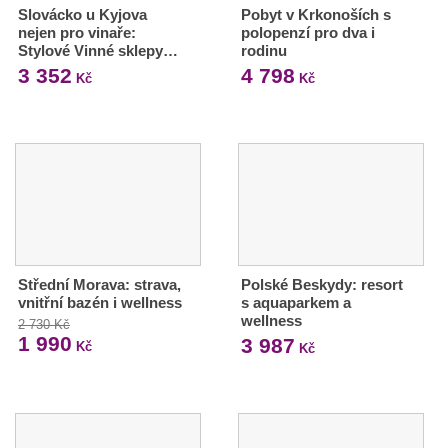
Slovácko u Kyjova
Pobyt v Krkonoších s
nejen pro vinaře:
polopenzí pro dva i
Stylové Vinné sklepy…
rodinu
3 352
4 798
Kč
Kč
Střední Morava: strava,
Polské Beskydy: resort
vnitřní bazén i wellness
s aquaparkem a
wellness
2 730 Kč
1 990
3 987
Kč
Kč