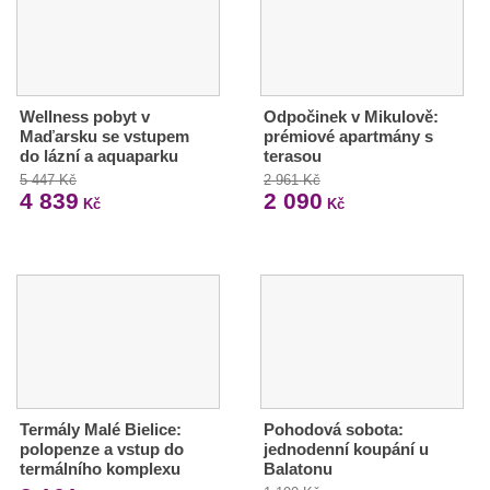
Wellness pobyt v
Odpočinek v Mikulově:
Maďarsku se vstupem
prémiové apartmány s
do lázní a aquaparku
terasou
5 447 Kč
2 961 Kč
4 839
2 090
Kč
Kč
Termály Malé Bielice:
Pohodová sobota:
polopenze a vstup do
jednodenní koupání u
termálního komplexu
Balatonu