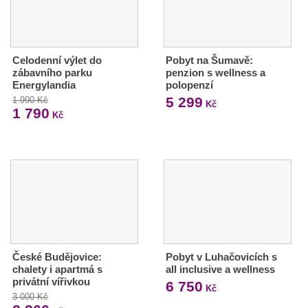
Celodenní výlet do
Pobyt na Šumavě:
zábavního parku
penzion s wellness a
Energylandia
polopenzí
5 299
1 990 Kč
Kč
1 790
Kč
České Budějovice:
Pobyt v Luhačovicích s
chalety i apartmá s
all inclusive a wellness
privátní vířivkou
6 750
Kč
3 000 Kč