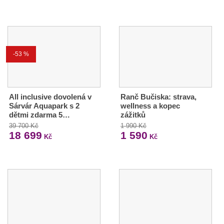
-53 %
All inclusive dovolená v
Ranč Bučiska: strava,
Sárvár Aquapark s 2
wellness a kopec
dětmi zdarma 5…
zážitků
39 700 Kč
1 990 Kč
18 699
1 590
Kč
Kč