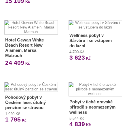
15 109
Kč
Wellness pobyt v
Hotel Gewan White
Sárváru i se vstupem
Beach Resort New
do lázní
Alamein, Marsa
4 790 Kč
Matrouh
3 623
Kč
24 409
Kč
Pohodový pobyt v
Pobyt v tiché oravské
Českém lese: útulný
přírodě s neomezeným
penzion se stravou
wellness
1 920 Kč
1 795
5 544 Kč
Kč
4 839
Kč