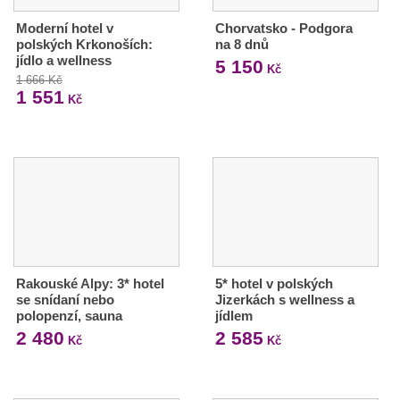
Moderní hotel v
Chorvatsko - Podgora
polských Krkonoších:
na 8 dnů
jídlo a wellness
5 150
Kč
1 666 Kč
1 551
Kč
Rakouské Alpy: 3* hotel
5* hotel v polských
se snídaní nebo
Jizerkách s wellness a
polopenzí, sauna
jídlem
2 480
2 585
Kč
Kč