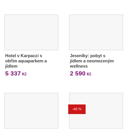
Hotel v Karpaczi s
Jeseníky: pobyt s
obřím aquaparkem a
jídlem a neomezeným
jídlem
wellness
5 337
2 590
Kč
Kč
-46 %