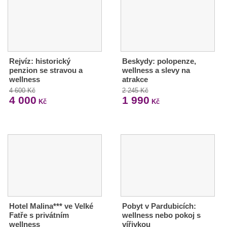
Rejvíz: historický
Beskydy: polopenze,
penzion se stravou a
wellness a slevy na
wellness
atrakce
4 600 Kč
2 245 Kč
4 000
1 990
Kč
Kč
Hotel Malina*** ve Velké
Pobyt v Pardubicích:
Fatře s privátním
wellness nebo pokoj s
wellness
vířivkou