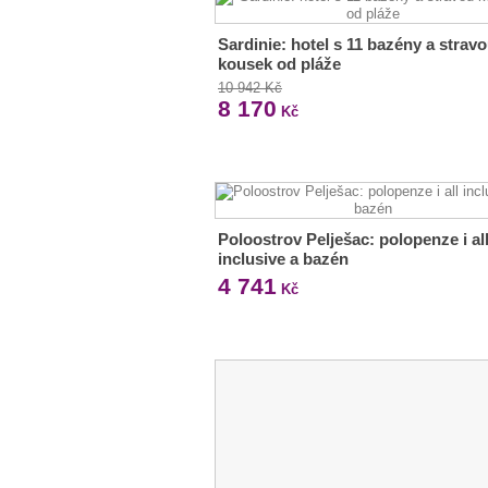
Sardinie: hotel s 11 bazény a strav
kousek od pláže
10 942 Kč
8 170
Kč
Poloostrov Pelješac: polopenze i al
inclusive a bazén
4 741
Kč