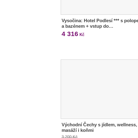
Vysočina: Hotel Podlesí *** s polop
a bazénem + vstup do…
4 316
Kč
Východní Čechy s jídlem, wellness,
masáží i koňmi
3 200 Kč