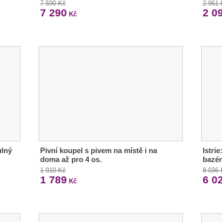
7 590 Kč
2 961
7 290
2 0
Kč
ulný
Pivní koupel s pivem na místě i na
Istrie
doma až pro 4 os.
bazén
1 910 Kč
8 036
1 789
6 0
Kč