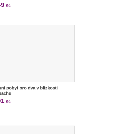
49
Kč
ní pobyt pro dva v blízkosti
pachu
91
Kč