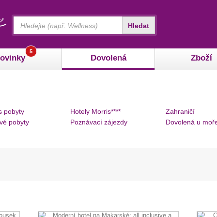
Vyhledávání
Hledat
5
ovinky
Dovolená
Zboží
s pobyty
Hotely Morris****
Zahraničí
vé pobyty
Poznávací zájezdy
Dovolená u moř