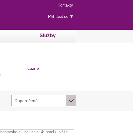
Menu
Kontakty
rychlého
Uživatelské
přístupu
Přihlásit se
menu
Služby
Lázně
e
Doporučené