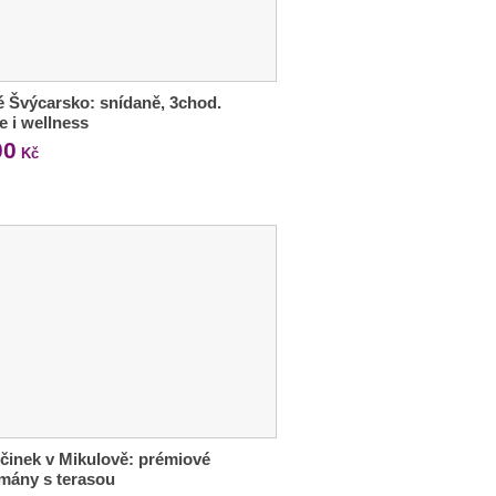
 Švýcarsko: snídaně, 3chod.
e i wellness
00
Kč
inek v Mikulově: prémiové
mány s terasou