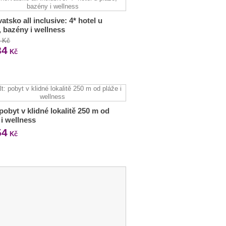
atsko all inclusive: 4* hotel u
, bazény i wellness
0 Kč
84
Kč
 pobyt v klidné lokalitě 250 m od
 i wellness
54
Kč