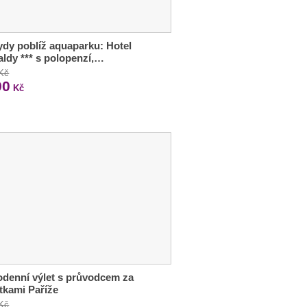
dy poblíž aquaparku: Hotel
ldy *** s polopenzí,…
 Kč
90
Kč
denní výlet s průvodcem za
tkami Paříže
 Kč