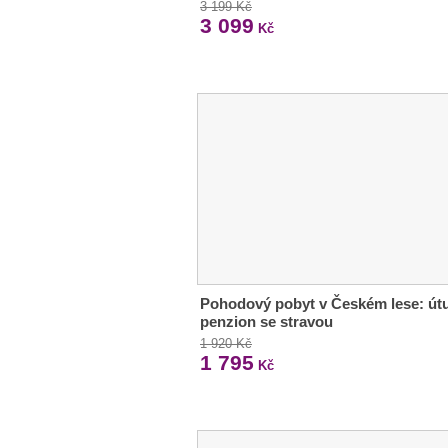
3 199 Kč
3 099
Kč
Pohodový pobyt v Českém lese: út
penzion se stravou
1 920 Kč
1 795
Kč