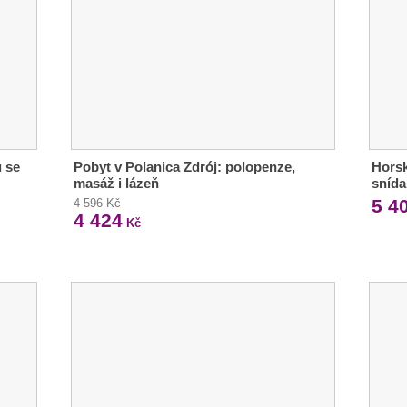
 se
Pobyt v Polanica Zdrój: polopenze,
Horsk
masáž i lázeň
snída
5 4
4 596 Kč
4 424
Kč