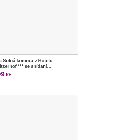
a Solná komora v Hotelu
itzerhof *** se snídaní…
99
Kč