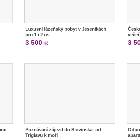
Luxusní lázeňský pobyt v Jeseníkách
České
pro 1 i 2 os.
večeř
3 500
3 5
Kč
anc
Poznávací zájezd do Slovinska: od
Odpoč
Triglavu k moři
apart