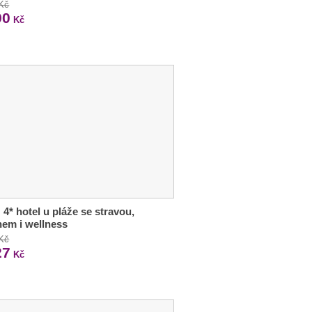
 Kč
90
Kč
: 4* hotel u pláže se stravou,
em i wellness
 Kč
27
Kč