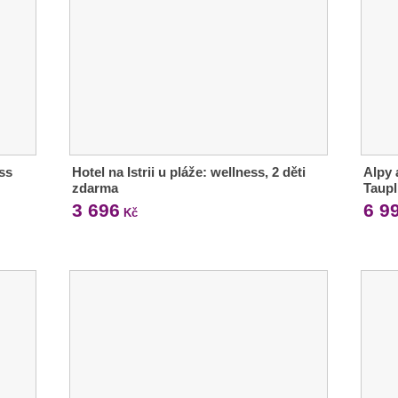
ess
Hotel na Istrii u pláže: wellness, 2 děti
Alpy 
zdarma
Taupl
3 696
6 9
Kč