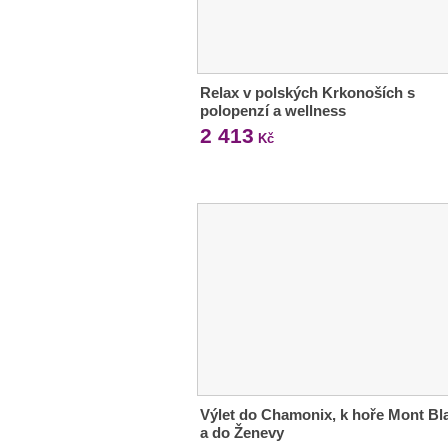
Relax v polských Krkonoších s
polopenzí a wellness
2 413
Kč
Výlet do Chamonix, k hoře Mont Bl
a do Ženevy