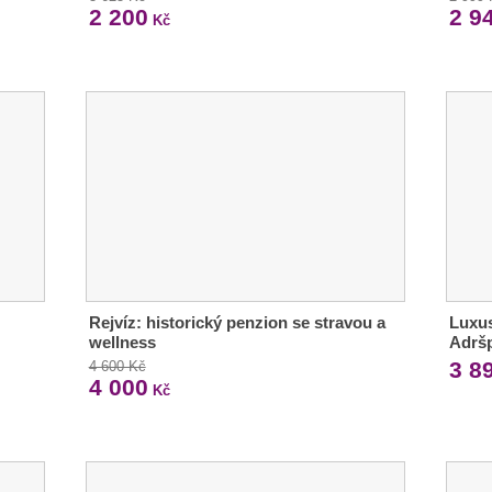
2 200
2 9
Kč
Rejvíz: historický penzion se stravou a
Luxus
wellness
Adrš
3 8
4 600 Kč
4 000
Kč