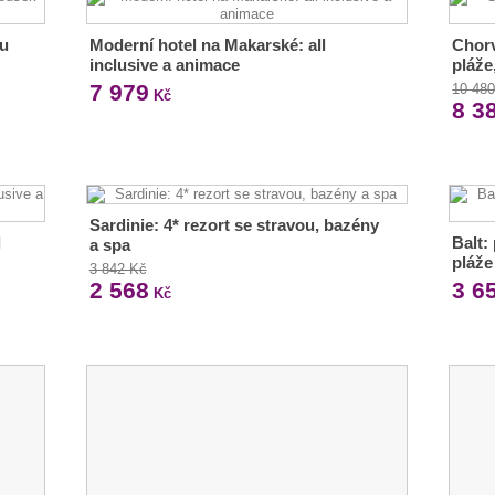
ou
Moderní hotel na Makarské: all
Chorv
inclusive a animace
pláže
7 979
10 48
Kč
8 3
Sardinie: 4* rezort se stravou, bazény
l
Balt:
a spa
pláže
3 842 Kč
2 568
3 6
Kč