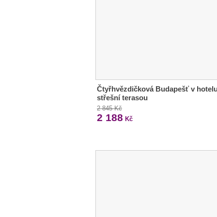
Čtyřhvězdičková Budapešť v hotelu
střešní terasou
2 845 Kč
2 188
Kč