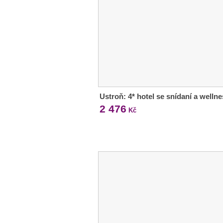
Ustroň: 4* hotel se snídaní a welln
2 476
Kč