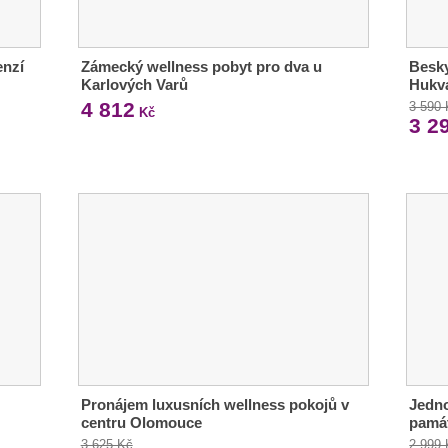
enzí
Zámecký wellness pobyt pro dva u
Besky
Karlových Varů
Hukva
4 812
3 590
Kč
3 2
Pronájem luxusních wellness pokojů v
Jedno
centru Olomouce
pamá
3 625 Kč
2 999