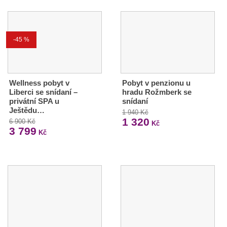
-45 %
Wellness pobyt v
Pobyt v penzionu u
Liberci se snídaní –
hradu Rožmberk se
privátní SPA u
snídaní
Ještědu…
1 940 Kč
1 320
6 900 Kč
Kč
3 799
Kč