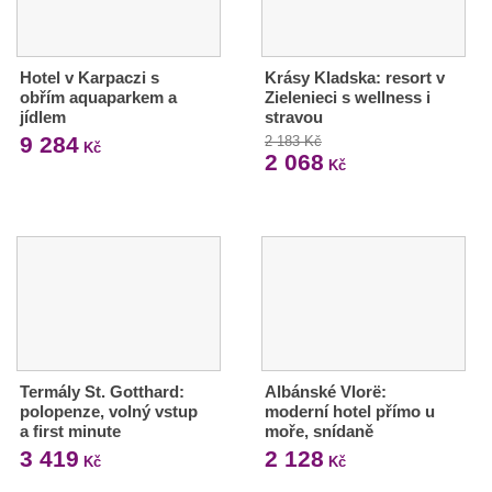
Hotel v Karpaczi s
Krásy Kladska: resort v
obřím aquaparkem a
Zielenieci s wellness i
jídlem
stravou
9 284
2 183 Kč
Kč
2 068
Kč
Termály St. Gotthard:
Albánské Vlorë:
polopenze, volný vstup
moderní hotel přímo u
a first minute
moře, snídaně
3 419
2 128
Kč
Kč