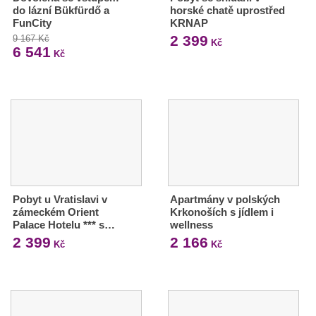
do lázní Bükfürdő a
horské chatě uprostřed
FunCity
KRNAP
2 399
9 167 Kč
Kč
6 541
Kč
Pobyt u Vratislavi v
Apartmány v polských
zámeckém Orient
Krkonoších s jídlem i
Palace Hotelu *** s…
wellness
2 399
2 166
Kč
Kč