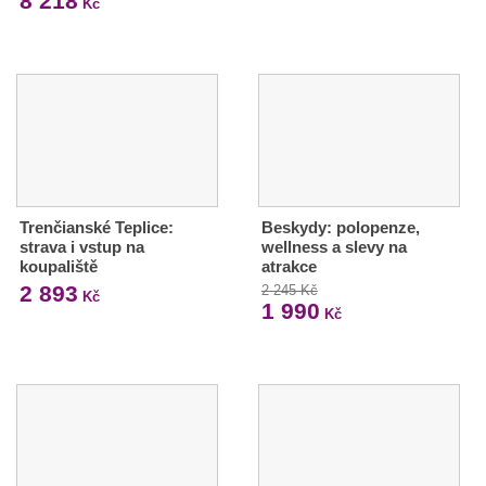
8 218
Kč
Trenčianské Teplice:
Beskydy: polopenze,
strava i vstup na
wellness a slevy na
koupaliště
atrakce
2 893
2 245 Kč
Kč
1 990
Kč