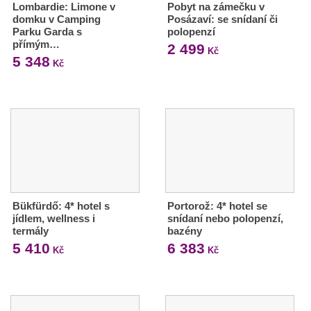
Lombardie: Limone v
Pobyt na zámečku v
domku v Camping
Posázaví: se snídaní či
Parku Garda s
polopenzí
přímým…
2 499
Kč
5 348
Kč
Bükfürdő: 4* hotel s
Portorož: 4* hotel se
jídlem, wellness i
snídaní nebo polopenzí,
termály
bazény
5 410
6 383
Kč
Kč