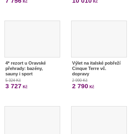
7 756
10 010
Kč
Kč
4* rezort u Oravské
Výlet na italské pobřeží
přehrady: bazény,
Cinque Terre vč.
sauny i sport
dopravy
5 324 Kč
2 990 Kč
3 727
2 790
Kč
Kč