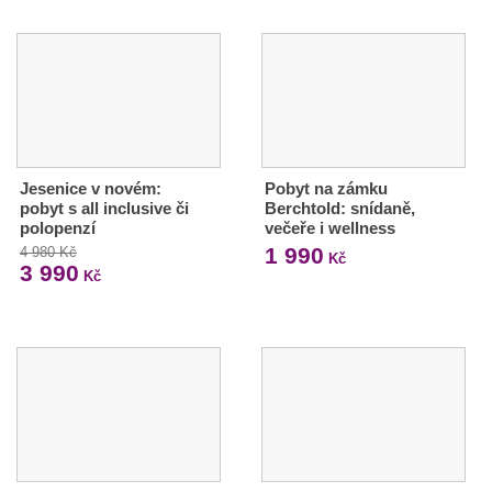
Jesenice v novém:
Pobyt na zámku
pobyt s all inclusive či
Berchtold: snídaně,
polopenzí
večeře i wellness
1 990
4 980 Kč
Kč
3 990
Kč