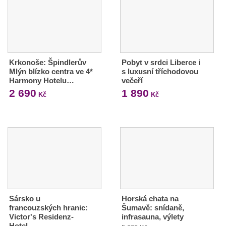
Krkonoše: Špindlerův
Pobyt v srdci Liberce i
Mlýn blízko centra ve 4*
s luxusní tříchodovou
Harmony Hotelu…
večeří
2 690
1 890
Kč
Kč
Sársko u
Horská chata na
francouzských hranic:
Šumavě: snídaně,
Victor's Residenz-
infrasauna, výlety
Hotel…