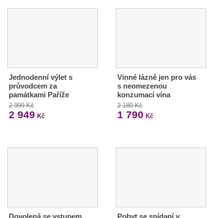
Jednodenní výlet s
Vinné lázně jen pro vás
průvodcem za
s neomezenou
památkami Paříže
konzumací vína
2 999 Kč
2 180 Kč
2 949
1 790
Kč
Kč
Dovolená se vstupem
Pobyt se snídaní v