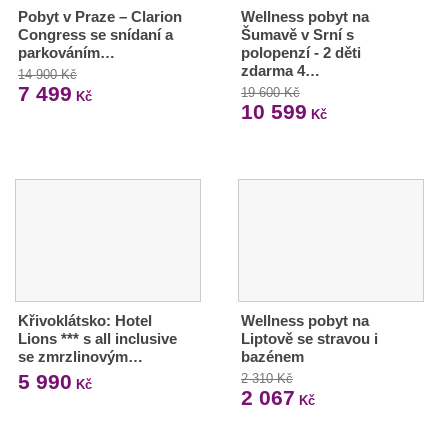
Pobyt v Praze – Clarion
Wellness pobyt na
Congress se snídaní a
Šumavě v Srní s
parkováním…
polopenzí - 2 děti
zdarma 4…
14 900 Kč
7 499
19 600 Kč
Kč
10 599
Kč
Křivoklátsko: Hotel
Wellness pobyt na
Lions *** s all inclusive
Liptově se stravou i
se zmrzlinovým…
bazénem
5 990
2 310 Kč
Kč
2 067
Kč