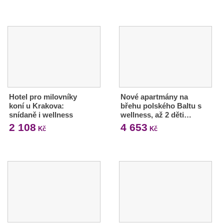
Hotel pro milovníky
Nové apartmány na
koní u Krakova:
břehu polského Baltu s
snídaně i wellness
wellness, až 2 děti…
2 108
4 653
Kč
Kč