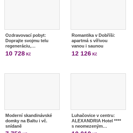
Ozdravovací pobyt:
Romantika v Dobříši:
Doprajte svojmu telu
apartmá s vířivou
regeneráciu,…
vanou i saunou
10 728
12 126
Kč
Kč
Moderní skandinávské
Luhačovice v centru:
domky na Baltu i vč.
ALEXANDRIA Hotel ****
snídaně
s neomezeným…