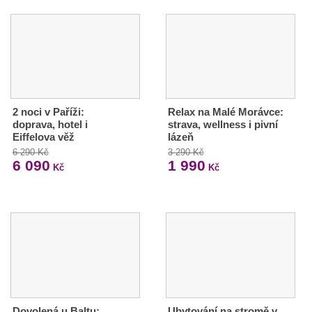
2 noci v Paříži:
Relax na Malé Morávce:
doprava, hotel i
strava, wellness i pivní
Eiffelova věž
lázeň
6 290 Kč
3 290 Kč
6 090
1 990
Kč
Kč
Dovolená u Baltu:
Ubytování na stromě v