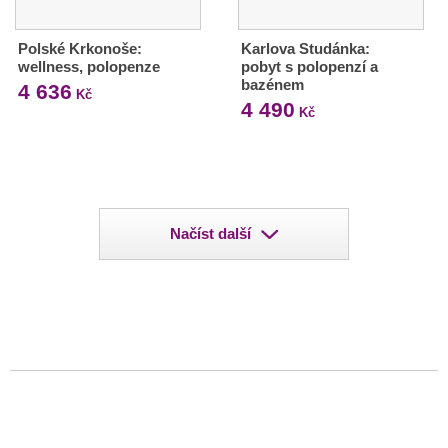
Polské Krkonoše:
Karlova Studánka:
wellness, polopenze
pobyt s polopenzí a
bazénem
4 636
Kč
4 490
Kč
Načíst další