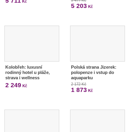
5 711
5 477 Kč
Kč
5 203
Kč
Kolobřeh: luxusní
Polská strana Jizerek:
rodinný hotel u pláže,
polopenze i vstup do
strava i wellness
aquaparku
2 249
2 172 Kč
Kč
1 873
Kč