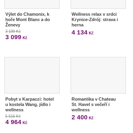
Výlet do Chamonix, k
Wellness relax v srdci
hoře Mont Blanc a do
Krynice-Zdrój: strava i
Ženevy
herna
4 134
3 199 Kč
Kč
3 099
Kč
Pobyt v Karpaczi: hotel
Romantika v Chateau
u kostela Wang, jídlo i
St. Havel s večeří i
wellness
wellness
2 400
5 516 Kč
Kč
4 964
Kč