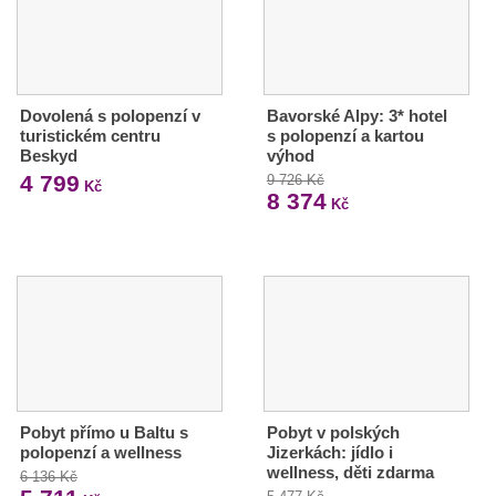
Dovolená s polopenzí v
Bavorské Alpy: 3* hotel
turistickém centru
s polopenzí a kartou
Beskyd
výhod
4 799
9 726 Kč
Kč
8 374
Kč
Pobyt přímo u Baltu s
Pobyt v polských
polopenzí a wellness
Jizerkách: jídlo i
wellness, děti zdarma
6 136 Kč