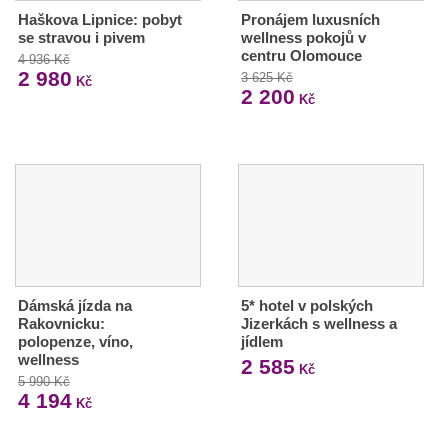
Haškova Lipnice: pobyt
Pronájem luxusních
se stravou i pivem
wellness pokojů v
centru Olomouce
4 936 Kč
2 980
3 625 Kč
Kč
2 200
Kč
Dámská jízda na
5* hotel v polských
Rakovnicku:
Jizerkách s wellness a
polopenze, víno,
jídlem
wellness
2 585
Kč
5 990 Kč
4 194
Kč