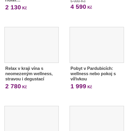
5 000 Kč
4 590
2 130
Kč
Kč
Relax v kraji vína s
Pobyt v Pardubicích:
neomezeným wellness,
wellness nebo pokoj s
stravou i degustací
vířivkou
2 780
1 999
Kč
Kč