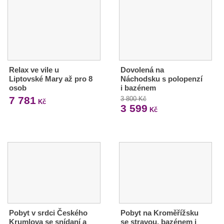
Relax ve vile u
Dovolená na
Liptovské Mary až pro 8
Náchodsku s polopenzí
osob
i bazénem
7 781
3 800 Kč
Kč
3 599
Kč
Pobyt v srdci Českého
Pobyt na Kroměřížsku
Krumlova se snídaní a
se stravou, bazénem i