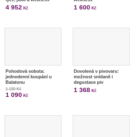
4 952
1 600
Kč
Kč
Pohodová sobota:
Dovolená v pivovaru:
jednodenní koupání u
možnost snídaně i
Balatonu
degustace piv
1 368
1 190 Kč
Kč
1 090
Kč