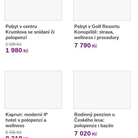
Pobyt v centru
Pobyt v Golf Resortu
Krumlova se snídaní či
Konopiště: strava,
polopenzí
wellness i procedury
7 790
2 199 Kč
Kč
1 980
Kč
Kaprun: moderní 4*
Rodinný penzion u
hotel s polopenzí a
Českého lesa:
wellness
polopenze i bazén
7 020
8 705 Kč
Kč