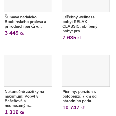
Šumava nedaleko
Léčebný wellness
Boubínského pralesa a
pobyt RELAX
přírodních parků v…
CLASSIC: oblíbený
pobyt pro…
3 449
Kč
7 635
Kč
Nekonečné zážitky na
Pieniny: penzion s
maximum: Pobyt v
polopenzí, 7 km od
Bešeňové s
národního parku
neomezeným…
10 747
Kč
1 319
Kč