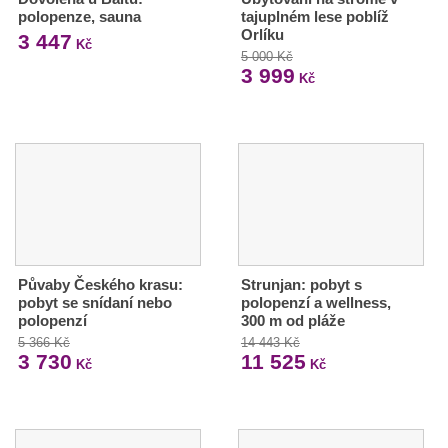
polopenze, sauna
tajuplném lese poblíž
Orlíku
3 447
Kč
5 000 Kč
3 999
Kč
Půvaby Českého krasu:
Strunjan: pobyt s
pobyt se snídaní nebo
polopenzí a wellness,
polopenzí
300 m od pláže
5 366 Kč
14 443 Kč
3 730
11 525
Kč
Kč