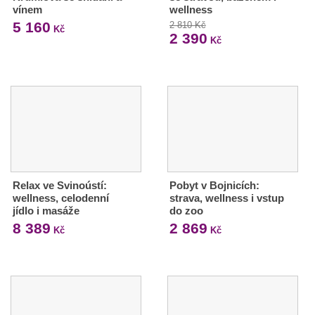
vínem
wellness
5 160
2 810 Kč
Kč
2 390
Kč
Relax ve Svinoústí:
Pobyt v Bojnicích:
wellness, celodenní
strava, wellness i vstup
jídlo i masáže
do zoo
8 389
2 869
Kč
Kč