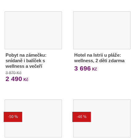
Pobyt na zámečku:
Hotel na Istrii u pláže:
snídaně i balíček s
wellness, 2 děti zdarma
wellness a večeří
3 696
Kč
3 870 Kč
2 490
Kč
-50 %
-46 %