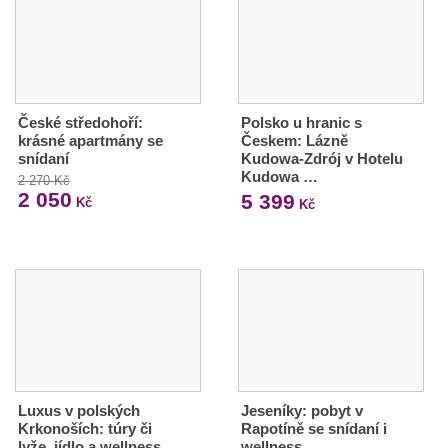
České středohoří:
Polsko u hranic s
krásné apartmány se
Českem: Lázně
snídaní
Kudowa-Zdrój v Hotelu
Kudowa …
2 270 Kč
2 050
5 399
Kč
Kč
Luxus v polských
Jeseníky: pobyt v
Krkonoších: túry či
Rapotíně se snídaní i
lyže, jídlo a wellness
wellness