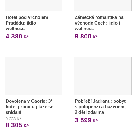
Hotel pod vrcholem
Zámecká romantika na
Pradědu: jídlo i
východě Čech: jídlo i
wellness
wellness
4 380
9 800
Kč
Kč
Dovolená v Caorle: 3*
Pobřeží Jadranu: pobyt
hotel přímo u pláže se
s polopenzí a bazénem,
snídaní
2 děti zdarma
3 599
9 228 Kč
Kč
8 305
Kč