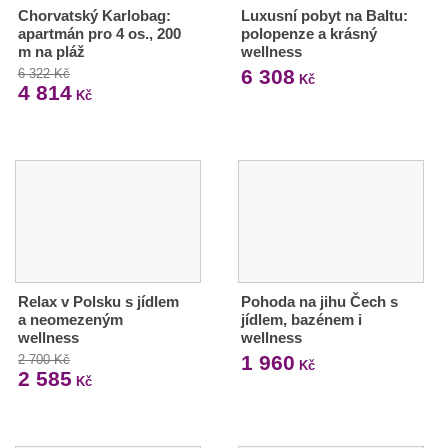
Chorvatský Karlobag:
Luxusní pobyt na Baltu:
apartmán pro 4 os., 200
polopenze a krásný
m na pláž
wellness
6 308
6 322 Kč
Kč
4 814
Kč
Relax v Polsku s jídlem
Pohoda na jihu Čech s
a neomezeným
jídlem, bazénem i
wellness
wellness
1 960
2 700 Kč
Kč
2 585
Kč