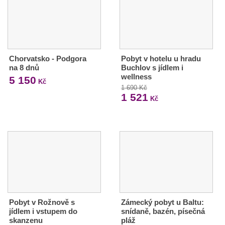
Chorvatsko - Podgora
Pobyt v hotelu u hradu
na 8 dnů
Buchlov s jídlem i
wellness
5 150
Kč
1 690 Kč
1 521
Kč
Pobyt v Rožnově s
Zámecký pobyt u Baltu:
jídlem i vstupem do
snídaně, bazén, písečná
skanzenu
pláž