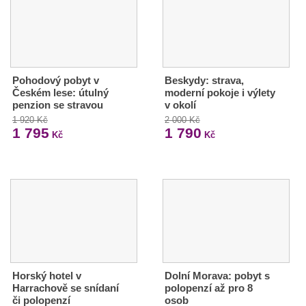
Pohodový pobyt v
Beskydy: strava,
Českém lese: útulný
moderní pokoje i výlety
penzion se stravou
v okolí
1 920 Kč
2 000 Kč
1 795
1 790
Kč
Kč
Horský hotel v
Dolní Morava: pobyt s
Harrachově se snídaní
polopenzí až pro 8
či polopenzí
osob