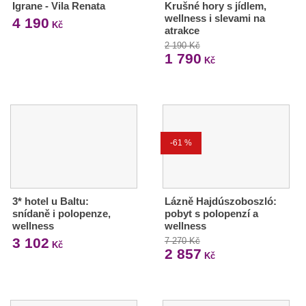
Igrane - Vila Renata
Krušné hory s jídlem,
wellness i slevami na
4 190
Kč
atrakce
2 190 Kč
1 790
Kč
-61 %
3* hotel u Baltu:
Lázně Hajdúszoboszló:
snídaně i polopenze,
pobyt s polopenzí a
wellness
wellness
3 102
7 270 Kč
Kč
2 857
Kč