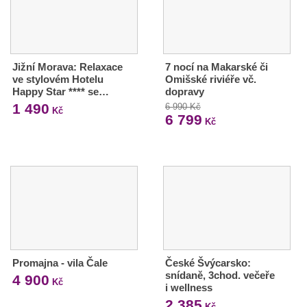
Jižní Morava: Relaxace
7 nocí na Makarské či
ve stylovém Hotelu
Omišské riviéře vč.
Happy Star **** se…
dopravy
1 490
6 990 Kč
Kč
6 799
Kč
Promajna - vila Čale
České Švýcarsko:
snídaně, 3chod. večeře
4 900
Kč
i wellness
2 385
Kč