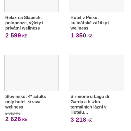
Relax na Slapech:
Hotel v Písku:
polopenze, výlety i
kulinářské zážitky i
privátní wellness
wellness
2 599
1 350
Kč
Kč
Slovinsko: 4* adults
Sirmione u Lago di
only hotel, strava,
Garda a blízko
wellness
termálních lázní v
Hotelu…
2 918 Kč
2 626
3 218
Kč
Kč