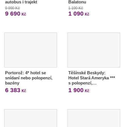
autobus i trajekt
Balatonu
9 990 Kč
1 190 Kč
9 690
1 090
Kč
Kč
Portorož: 4* hotel se
Těšínské Beskydy:
snídaní nebo polopenzí,
Hotel Stará Ameryka ***
bazény
s polopenzí,…
6 383
1 900
Kč
Kč