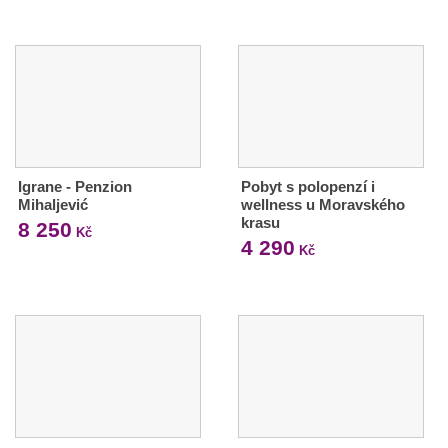
Igrane - Penzion
Pobyt s polopenzí i
Mihaljević
wellness u Moravského
krasu
8 250
Kč
4 290
Kč