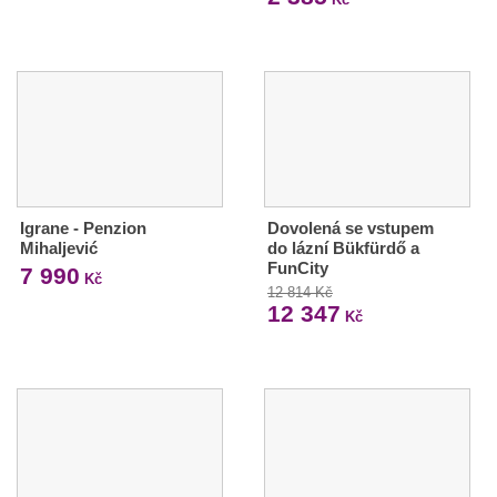
Igrane - Penzion
Dovolená se vstupem
Mihaljević
do lázní Bükfürdő a
FunCity
7 990
Kč
12 814 Kč
12 347
Kč