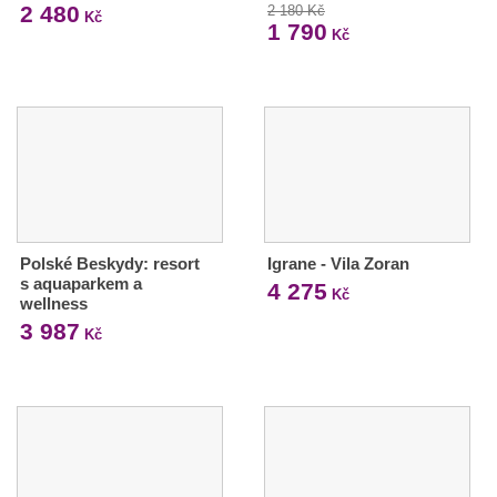
2 480
2 180 Kč
Kč
1 790
Kč
Polské Beskydy: resort
Igrane - Vila Zoran
s aquaparkem a
4 275
Kč
wellness
3 987
Kč