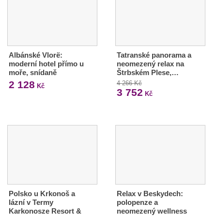
Albánské Vlorë:
Tatranské panorama a
moderní hotel přímo u
neomezený relax na
moře, snídaně
Štrbském Plese,…
2 128
4 266 Kč
Kč
3 752
Kč
Polsko u Krkonoš a
Relax v Beskydech:
lázní v Termy
polopenze a
Karkonosze Resort &
neomezený wellness