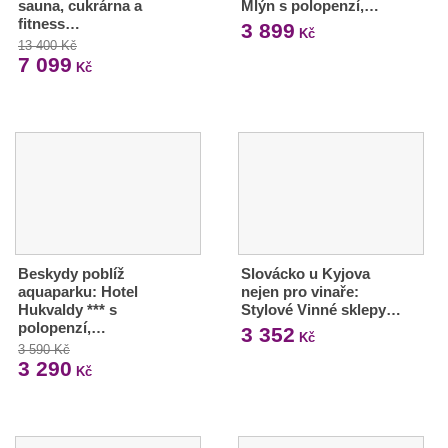
sauna, cukrárna a
Mlýn s polopenzí,…
fitness…
3 899
Kč
13 400 Kč
7 099
Kč
Beskydy poblíž
Slovácko u Kyjova
aquaparku: Hotel
nejen pro vinaře:
Hukvaldy *** s
Stylové Vinné sklepy…
polopenzí,…
3 352
Kč
3 590 Kč
3 290
Kč