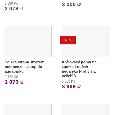
3 000
3 380 Kč
Kč
2 078
Kč
-49 %
Polská strana Jizerek:
Královský pobyt na
polopenze i vstup do
zámku Loučeň
aquaparku
nedaleko Prahy s 1
večeří 3…
2 172 Kč
1 873
7 800 Kč
Kč
3 999
Kč