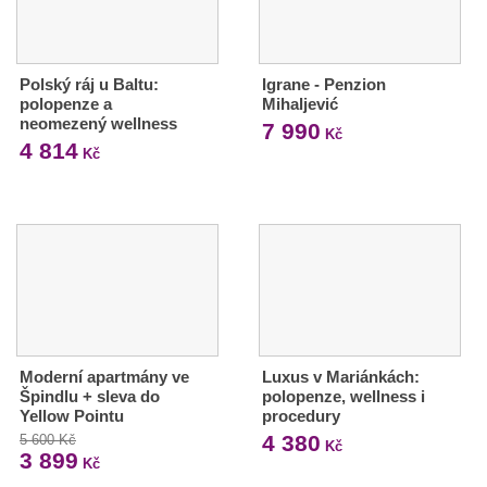
Polský ráj u Baltu:
Igrane - Penzion
polopenze a
Mihaljević
neomezený wellness
7 990
Kč
4 814
Kč
Moderní apartmány ve
Luxus v Mariánkách:
Špindlu + sleva do
polopenze, wellness i
Yellow Pointu
procedury
4 380
5 600 Kč
Kč
3 899
Kč