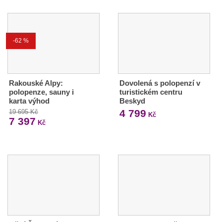
-62 %
Rakouské Alpy:
Dovolená s polopenzí v
polopenze, sauny i
turistickém centru
karta výhod
Beskyd
4 799
19 695 Kč
Kč
7 397
Kč