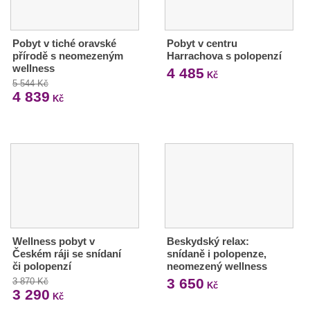
Pobyt v tiché oravské
Pobyt v centru
přírodě s neomezeným
Harrachova s polopenzí
wellness
4 485
Kč
5 544 Kč
4 839
Kč
Wellness pobyt v
Beskydský relax:
Českém ráji se snídaní
snídaně i polopenze,
či polopenzí
neomezený wellness
3 650
3 870 Kč
Kč
3 290
Kč