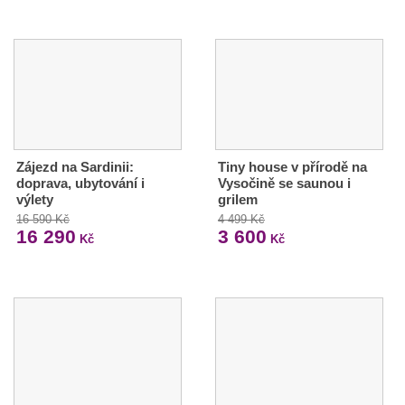
Zájezd na Sardinii:
Tiny house v přírodě na
doprava, ubytování i
Vysočině se saunou i
výlety
grilem
16 590 Kč
4 499 Kč
16 290
3 600
Kč
Kč