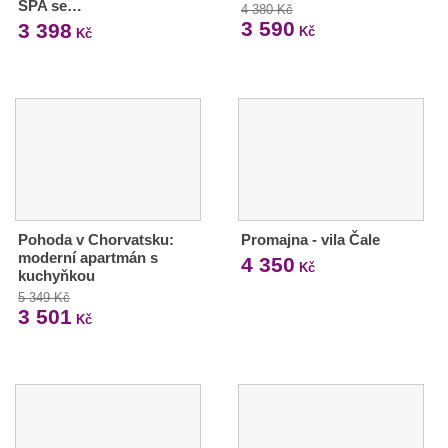
SPA se…
4 380 Kč
3 590
3 398
Kč
Kč
Pohoda v Chorvatsku:
Promajna - vila Čale
moderní apartmán s
4 350
Kč
kuchyňkou
5 349 Kč
3 501
Kč