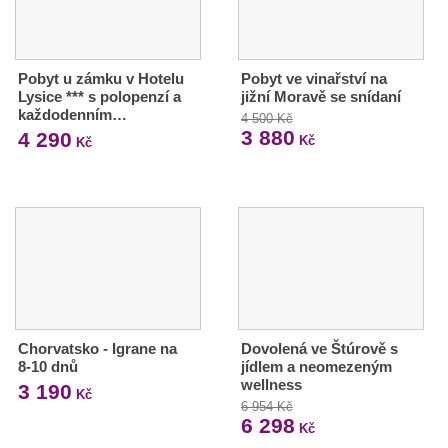
Pobyt u zámku v Hotelu
Pobyt ve vinařství na
Lysice *** s polopenzí a
jižní Moravě se snídaní
každodenním…
4 500 Kč
3 880
4 290
Kč
Kč
Chorvatsko - Igrane na
Dovolená ve Štúrově s
8-10 dnů
jídlem a neomezeným
wellness
3 190
Kč
6 954 Kč
6 298
Kč