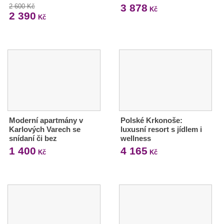
3 878
2 600 Kč
Kč
2 390
Kč
Moderní apartmány v
Polské Krkonoše:
Karlových Varech se
luxusní resort s jídlem i
snídaní či bez
wellness
1 400
4 165
Kč
Kč