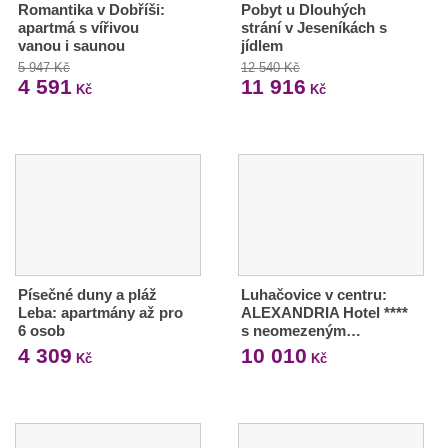
Romantika v Dobříši:
Pobyt u Dlouhých
apartmá s vířivou
strání v Jeseníkách s
vanou i saunou
jídlem
5 947 Kč
12 540 Kč
4 591
11 916
Kč
Kč
Písečné duny a pláž
Luhačovice v centru:
Leba: apartmány až pro
ALEXANDRIA Hotel ****
6 osob
s neomezeným…
4 309
10 010
Kč
Kč