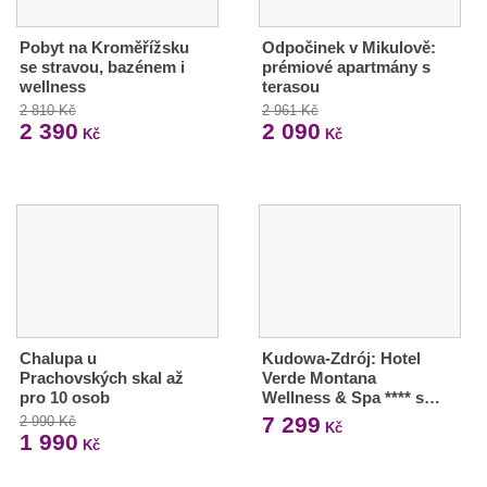
Pobyt na Kroměřížsku
Odpočinek v Mikulově:
se stravou, bazénem i
prémiové apartmány s
wellness
terasou
2 810 Kč
2 961 Kč
2 390
2 090
Kč
Kč
Chalupa u
Kudowa-Zdrój: Hotel
Prachovských skal až
Verde Montana
pro 10 osob
Wellness & Spa **** s…
7 299
2 990 Kč
Kč
1 990
Kč