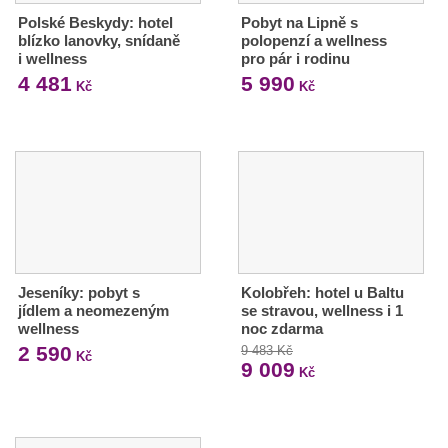
Polské Beskydy: hotel
Pobyt na Lipně s
blízko lanovky, snídaně
polopenzí a wellness
i wellness
pro pár i rodinu
4 481
5 990
Kč
Kč
Jeseníky: pobyt s
Kolobřeh: hotel u Baltu
jídlem a neomezeným
se stravou, wellness i 1
wellness
noc zdarma
2 590
9 483 Kč
Kč
9 009
Kč