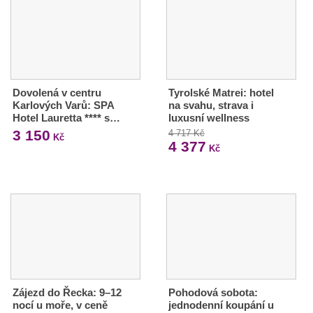
Dovolená v centru
Tyrolské Matrei: hotel
Karlových Varů: SPA
na svahu, strava i
Hotel Lauretta **** s…
luxusní wellness
3 150
4 717 Kč
Kč
4 377
Kč
Zájezd do Řecka: 9–12
Pohodová sobota:
nocí u moře, v ceně
jednodenní koupání u