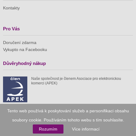
Kontakty
Pro Vás
Doručení zdarma
Vykupto na Facebooku
Důvěryhodný nákup
Naše společnost je členem Asociace pro elektronickou
komerci (APEK)
Tento web používá k poskytování služeb a personifikaci obsahu
Již od roku 2010
soubory cookie. Používáním tohoto webu s tím souhlasíte.
Rozumím
Více informací
59 tis.
1 511 mil.