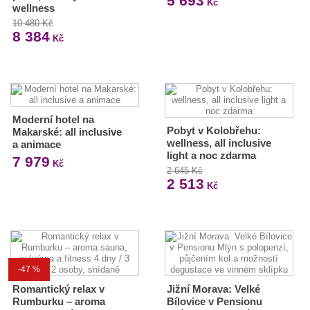
5 693
Kč
wellness
10 480 Kč
8 384
Kč
Moderní hotel na
Pobyt v Kolobřehu:
Makarské: all inclusive
wellness, all inclusive
a animace
light a noc zdarma
7 979
Kč
2 645 Kč
2 513
Kč
-47 %
Romantický relax v
Jižní Morava: Velké
Rumburku – aroma
Bílovice v Pensionu