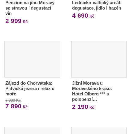
Penzion na jihu Moravy
Lednicko-valtický areál:
se stravou i degustací
degustace, jídlo i bazén
vín
4 690
Kč
2 999
Kč
Zájezd do Chorvatska:
Jižní Morava u
Plitvická jezera i relax u
Moravského krasu:
moře
Hotel Olberg *** s
polopenzí…
7 990 Kč
7 890
2 190
Kč
Kč