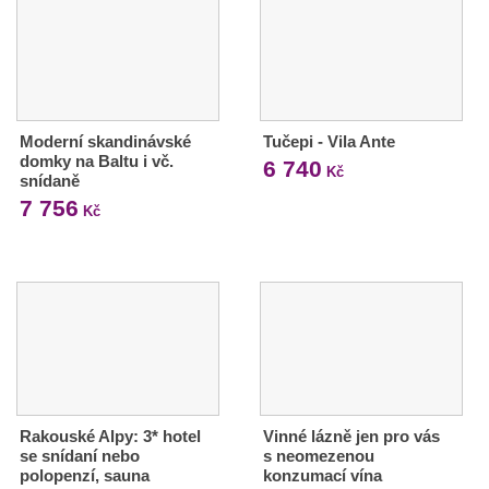
Moderní skandinávské
Tučepi - Vila Ante
domky na Baltu i vč.
6 740
Kč
snídaně
7 756
Kč
Rakouské Alpy: 3* hotel
Vinné lázně jen pro vás
se snídaní nebo
s neomezenou
polopenzí, sauna
konzumací vína