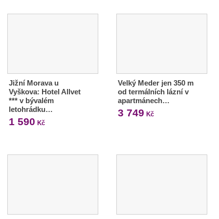
Jižní Morava u
Velký Meder jen 350 m
Vyškova: Hotel Allvet
od termálních lázní v
*** v bývalém
apartmánech…
letohrádku…
3 749
Kč
1 590
Kč