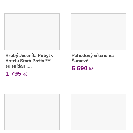
Hrubý Jeseník: Pobyt v
Pohodový víkend na
Hotelu Stará Pošta ***
Šumavě
se snídaní,…
5 690
Kč
1 795
Kč