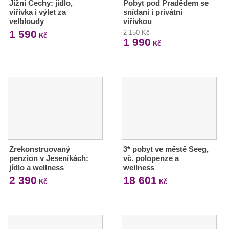
Jižní Čechy: jídlo,
Pobyt pod Pradědem se
vířivka i výlet za
snídaní i privátní
velbloudy
vířivkou
1 590
2 150 Kč
Kč
1 990
Kč
Zrekonstruovaný
3* pobyt ve městě Seeg,
penzion v Jeseníkách:
vč. polopenze a
jídlo a wellness
wellness
2 390
18 601
Kč
Kč