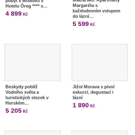
pobyt v Miskolci v
Margaréta s
Hotelu Öreg **** s…
každodenním vstupem
4 899
Kč
do lázní…
5 599
Kč
Beskydy poblíž
Jižní Morava s pivní
Vodního světa a
exkurzí, degustací i
turistických stezek v
lázní
Horském…
1 890
Kč
5 205
Kč