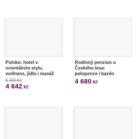
Polsko: hotel v
Rodinný penzion u
orientálním stylu,
Českého lesa:
wellness, jídlo i masáž
polopenze i bazén
4 680
5 159 Kč
Kč
4 642
Kč