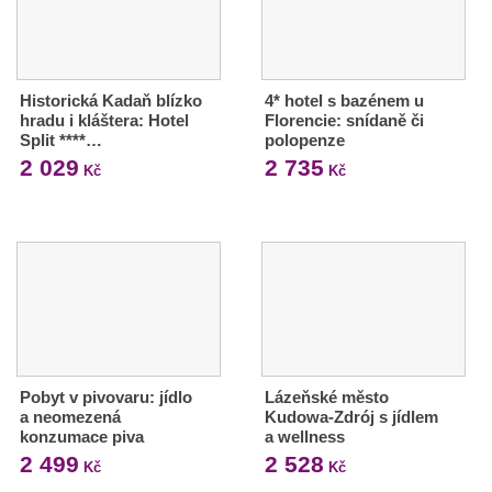
Historická Kadaň blízko
4* hotel s bazénem u
hradu i kláštera: Hotel
Florencie: snídaně či
Split ****…
polopenze
2 029
2 735
Kč
Kč
Pobyt v pivovaru: jídlo
Lázeňské město
a neomezená
Kudowa-Zdrój s jídlem
konzumace piva
a wellness
2 499
2 528
Kč
Kč