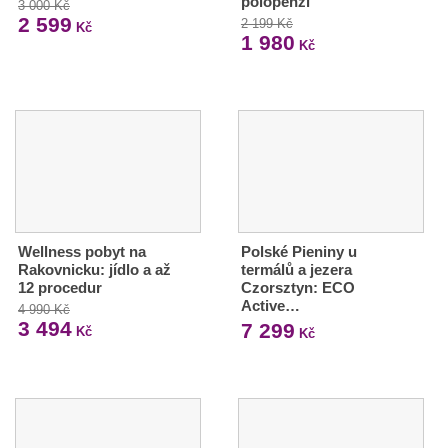
polopenzí
3 000 Kč
2 599
2 199 Kč
Kč
1 980
Kč
Wellness pobyt na
Polské Pieniny u
Rakovnicku: jídlo a až
termálů a jezera
12 procedur
Czorsztyn: ECO
Active…
4 990 Kč
3 494
7 299
Kč
Kč