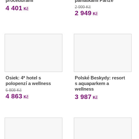
procedurami
památkami Paříže
4 401
2 999 Kč
Kč
2 949
Kč
Osiek: 4* hotel s
Polské Beskydy: resort
polopenzí a wellness
s aquaparkem a
wellness
6 808 Kč
4 863
3 987
Kč
Kč