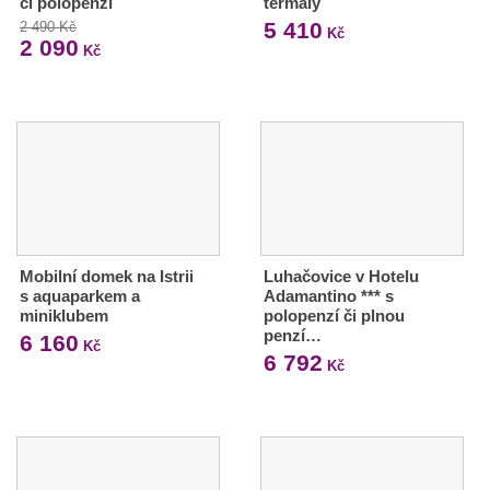
či polopenzí
termály
5 410
2 490 Kč
Kč
2 090
Kč
Mobilní domek na Istrii
Luhačovice v Hotelu
s aquaparkem a
Adamantino *** s
miniklubem
polopenzí či plnou
penzí…
6 160
Kč
6 792
Kč