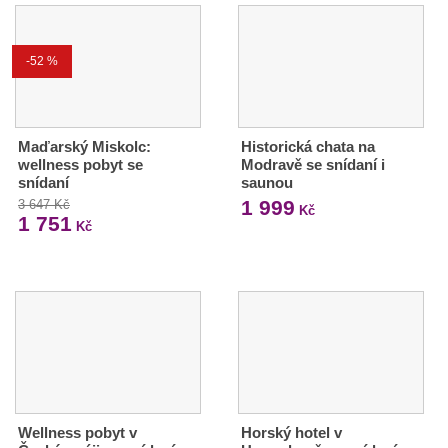
-52 %
Maďarský Miskolc:
Historická chata na
wellness pobyt se
Modravě se snídaní i
snídaní
saunou
1 999
3 647 Kč
Kč
1 751
Kč
Wellness pobyt v
Horský hotel v