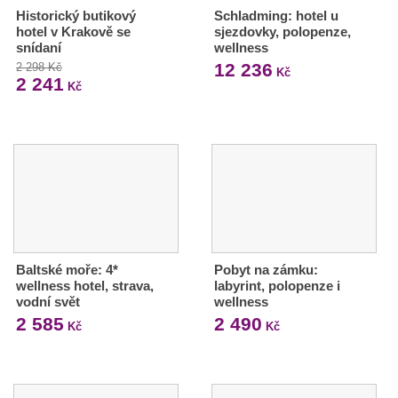
Historický butikový
Schladming: hotel u
hotel v Krakově se
sjezdovky, polopenze,
snídaní
wellness
12 236
2 298 Kč
Kč
2 241
Kč
Baltské moře: 4*
Pobyt na zámku:
wellness hotel, strava,
labyrint, polopenze i
vodní svět
wellness
2 585
2 490
Kč
Kč