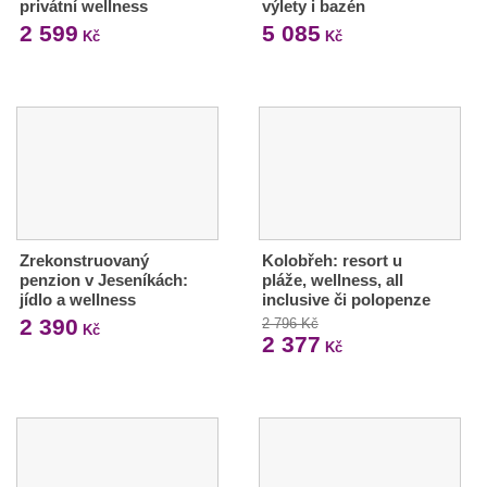
privátní wellness
výlety i bazén
2 599
5 085
Kč
Kč
Zrekonstruovaný
Kolobřeh: resort u
penzion v Jeseníkách:
pláže, wellness, all
jídlo a wellness
inclusive či polopenze
2 390
2 796 Kč
Kč
2 377
Kč