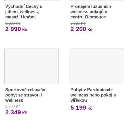
Východní Čechy s
Pronájem luxusních
jídlem, wellness,
wellness pokojů v
masáží i koňmi
centru Olomouce
3 200 Kč
3 625 Kč
2 990
2 200
Kč
Kč
Sportovně-relaxační
Pobyt v Pardubicích:
pobyt se stravou i
wellness nebo pokoj s
wellness
vířivkou
5 199
2 599 Kč
Kč
2 349
Kč