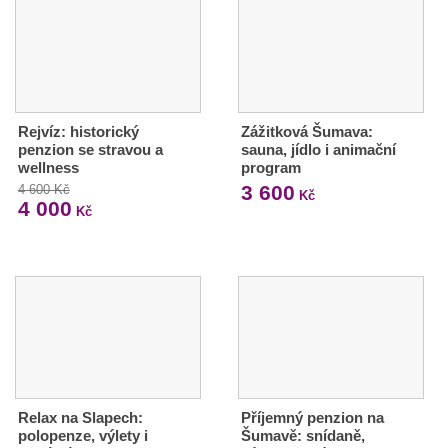
Rejvíz: historický
Zážitková Šumava:
penzion se stravou a
sauna, jídlo i animační
wellness
program
3 600
4 600 Kč
Kč
4 000
Kč
Relax na Slapech:
Příjemný penzion na
polopenze, výlety i
Šumavě: snídaně,