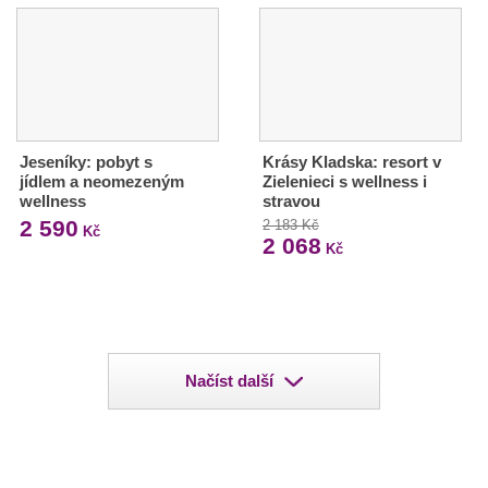
Jeseníky: pobyt s
Krásy Kladska: resort v
jídlem a neomezeným
Zielenieci s wellness i
wellness
stravou
2 590
2 183 Kč
Kč
2 068
Kč
Načíst další