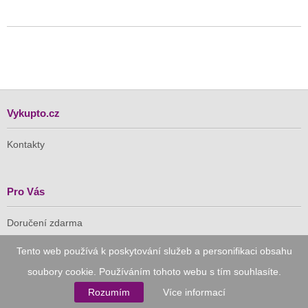
Vykupto.cz
Kontakty
Pro Vás
Doručení zdarma
Vykupto na Facebooku
Tento web používá k poskytování služeb a personifikaci obsahu
Důvěryhodný nákup
soubory cookie. Používáním tohoto webu s tím souhlasíte.
Rozumím
Více informací
Naše společnost je členem Asociace pro elektronickou