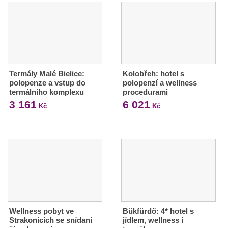
Termály Malé Bielice:
Kolobřeh: hotel s
polopenze a vstup do
polopenzí a wellness
termálního komplexu
procedurami
3 161
6 021
Kč
Kč
Wellness pobyt ve
Bükfürdő: 4* hotel s
Strakonicích se snídaní
jídlem, wellness i