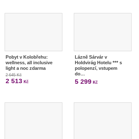
Pobyt v Kolobřehu:
Lázně Sárvár v
wellness, all inclusive
Holdvirág Hotelu *** s
light a noc zdarma
polopenzí, vstupem
do…
2 645 Kč
2 513
5 299
Kč
Kč