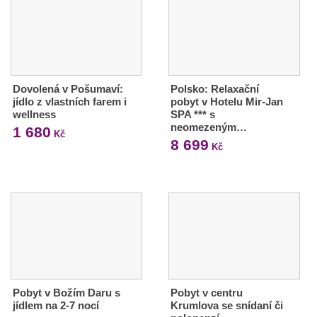
Dovolená v Pošumaví:
Polsko: Relaxační
jídlo z vlastních farem i
pobyt v Hotelu Mir-Jan
wellness
SPA *** s
neomezeným…
1 680
Kč
8 699
Kč
Pobyt v Božím Daru s
Pobyt v centru
jídlem na 2-7 nocí
Krumlova se snídaní či