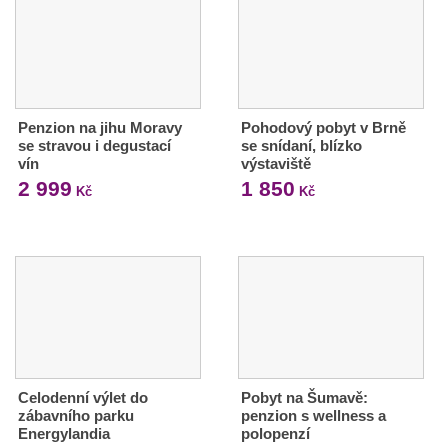
Penzion na jihu Moravy
Pohodový pobyt v Brně
se stravou i degustací
se snídaní, blízko
vín
výstaviště
2 999
1 850
Kč
Kč
Celodenní výlet do
Pobyt na Šumavě:
zábavního parku
penzion s wellness a
Energylandia
polopenzí