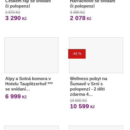
Českém ráji se snídaní
Harrachově se snídaní
či polopenzí
či polopenzí
3 870 Kč
3 380 Kč
3 290
2 078
Kč
Kč
-46 %
Alpy a Solná komora v
Wellness pobyt na
Hotelu Tauplitzerhof ***
Šumavě v Srní s
se snídaní…
polopenzí - 2 děti
zdarma 4…
6 999
Kč
19 600 Kč
10 599
Kč