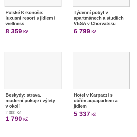
Polské Krkonoše:
Týdenní pobyt v
luxusní resort s jídlem i
apartmánech a studiích
wellness
VESA v Chorvatsku
8 359
6 799
Kč
Kč
Beskydy: strava,
Hotel v Karpaczi s
moderní pokoje i výlety
obřím aquaparkem a
v okolí
jídlem
5 337
2 000 Kč
Kč
1 790
Kč