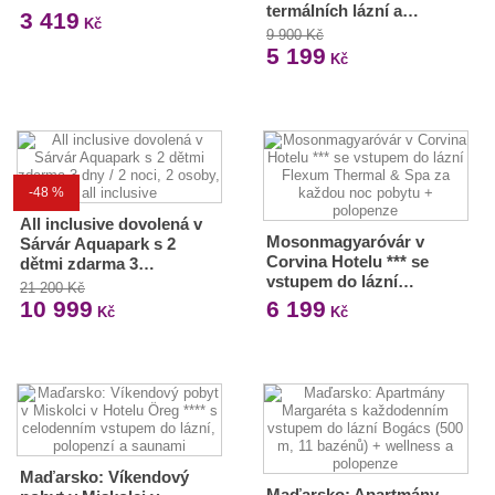
termálních lázní a…
3 419
Kč
9 900 Kč
5 199
Kč
-48 %
All inclusive dovolená v
Mosonmagyaróvár v
Sárvár Aquapark s 2
Corvina Hotelu *** se
dětmi zdarma 3…
vstupem do lázní…
21 200 Kč
10 999
6 199
Kč
Kč
Maďarsko: Víkendový
Maďarsko: Apartmány