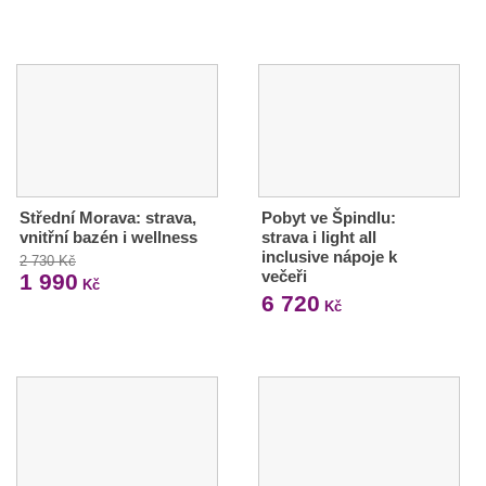
Střední Morava: strava,
Pobyt ve Špindlu:
vnitřní bazén i wellness
strava i light all
inclusive nápoje k
2 730 Kč
večeři
1 990
Kč
6 720
Kč