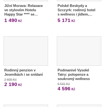
Jižní Morava: Relaxace
Polské Beskydy a
ve stylovém Hotelu
Szczyrk: rodinný hotel
Happy Star **** se…
s wellness i jídlem,…
1 490
5 171
Kč
Kč
Rodinný penzion v
Podmanivé Vysoké
Jeseníkách i se snídaní
Tatry: polopenze a
soukromý wellness
2 600 Kč
2 190
6 541 Kč
Kč
4 596
Kč