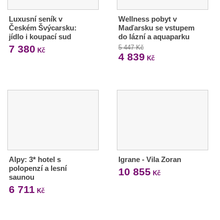
Luxusní seník v
Wellness pobyt v
Českém Švýcarsku:
Maďarsku se vstupem
jídlo i koupací sud
do lázní a aquaparku
7 380
5 447 Kč
Kč
4 839
Kč
Alpy: 3* hotel s
Igrane - Vila Zoran
polopenzí a lesní
10 855
Kč
saunou
6 711
Kč