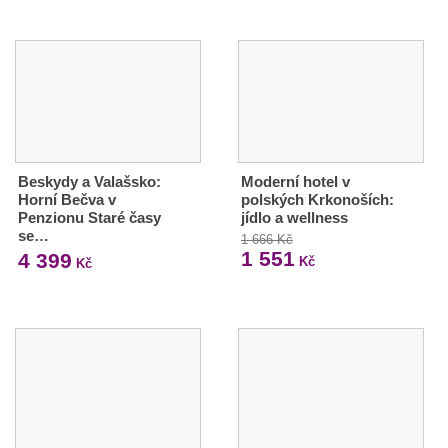
Beskydy a Valašsko:
Moderní hotel v
Horní Bečva v
polských Krkonoších:
Penzionu Staré časy
jídlo a wellness
se…
1 666 Kč
1 551
4 399
Kč
Kč