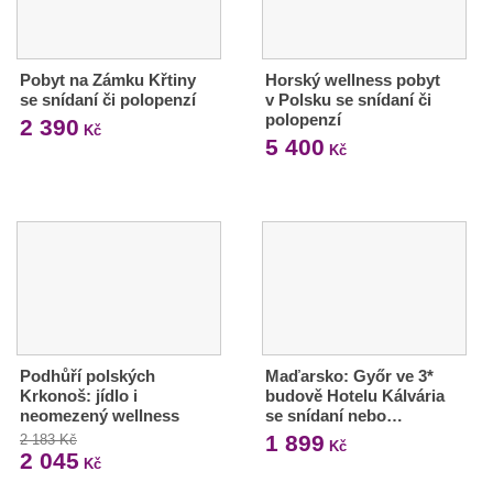
Pobyt na Zámku Křtiny
Horský wellness pobyt
se snídaní či polopenzí
v Polsku se snídaní či
polopenzí
2 390
Kč
5 400
Kč
Podhůří polských
Maďarsko: Győr ve 3*
Krkonoš: jídlo i
budově Hotelu Kálvária
neomezený wellness
se snídaní nebo…
1 899
2 183 Kč
Kč
2 045
Kč