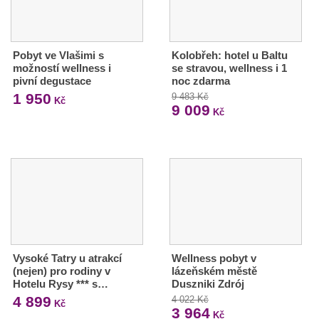
Pobyt ve Vlašimi s
Kolobřeh: hotel u Baltu
možností wellness i
se stravou, wellness i 1
pivní degustace
noc zdarma
1 950
9 483 Kč
Kč
9 009
Kč
Vysoké Tatry u atrakcí
Wellness pobyt v
(nejen) pro rodiny v
lázeňském městě
Hotelu Rysy *** s…
Duszniki Zdrój
4 899
4 022 Kč
Kč
3 964
Kč