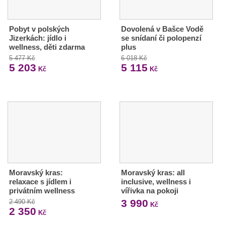
Pobyt v polských
Dovolená v Bašce Vodě
Jizerkách: jídlo i
se snídaní či polopenzí
wellness, děti zdarma
plus
5 477 Kč
6 018 Kč
5 203
5 115
Kč
Kč
Moravský kras:
Moravský kras: all
relaxace s jídlem i
inclusive, wellness i
privátním wellness
vířivka na pokoji
3 990
2 490 Kč
Kč
2 350
Kč