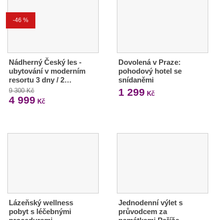
-46 %
Nádherný Český les -
Dovolená v Praze:
ubytování v moderním
pohodový hotel se
resortu 3 dny / 2…
snídaněmi
1 299
9 300 Kč
Kč
4 999
Kč
Lázeňský wellness
Jednodenní výlet s
pobyt s léčebnými
průvodcem za