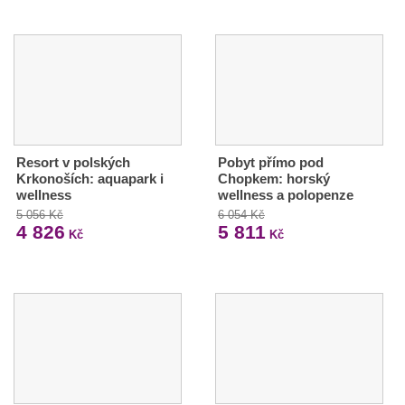
Resort v polských
Pobyt přímo pod
Krkonoších: aquapark i
Chopkem: horský
wellness
wellness a polopenze
5 056 Kč
6 054 Kč
4 826
5 811
Kč
Kč