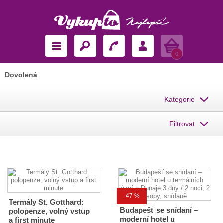
Košík
0
Dovolená
Kategorie
Filtrovat
-47 %
Termály St. Gotthard:
Budapešť se snídaní –
polopenze, volný vstup
moderní hotel u
a first minute