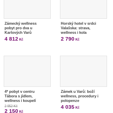
Zámecký wellness
Horský hotel v srdci
pobyt pro dva u
Valašska: strava,
Karlových Varů
wellness i kola
4 812
2 790
Kč
Kč
4* pobyt v centru
Zámek u Varů: boží
Tábora s jídlem,
wellness, procedury i
wellness i koupelí
polopenze
4 035
2 952 Kč
Kč
2 150
Kč