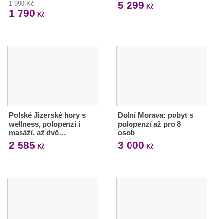
5 299
1 990 Kč
Kč
1 790
Kč
Polské Jizerské hory s
Dolní Morava: pobyt s
wellness, polopenzí i
polopenzí až pro 8
masáží, až dvě…
osob
2 585
3 000
Kč
Kč