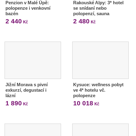
Penzion v Malé Úpě:
Rakouské Alpy: 3* hotel
polopenze i venkovní
se snídaní nebo
bazén
polopenzí, sauna
2 440
2 480
Kč
Kč
Jižní Morava s pivní
Kysuce: wellness pobyt
exkurzí, degustací i
ve 4* hotelu vč.
lázní
polopenze
1 890
10 018
Kč
Kč