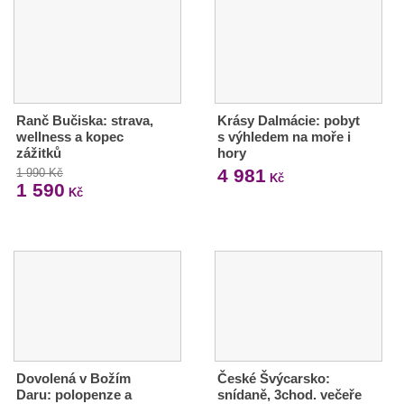
Ranč Bučiska: strava,
Krásy Dalmácie: pobyt
wellness a kopec
s výhledem na moře i
zážitků
hory
4 981
1 990 Kč
Kč
1 590
Kč
Dovolená v Božím
České Švýcarsko:
Daru: polopenze a
snídaně, 3chod. večeře