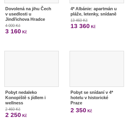
Dovolená na jihu Čech
4* Albánie: apartmán u
v usedlosti u
pláže, letenky, snídaně
Jindřichova Hradce
13 460 Kč
13 360
4 000 Kč
Kč
3 160
Kč
Pobyt nedaleko
Pobyt se snídaní v 4*
Konopiště s jídlem i
hotelu v historické
wellness
Praze
2 350
2 460 Kč
Kč
2 250
Kč