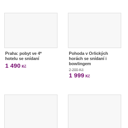
Praha: pobyt ve 4*
Pohoda v Orlických
hotelu se snídaní
horách se snídaní i
bowlingem
1 490
Kč
2 200 Kč
1 999
Kč