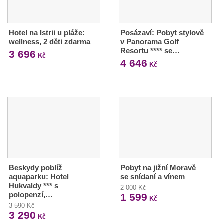
Hotel na Istrii u pláže:
Posázaví: Pobyt stylově
wellness, 2 děti zdarma
v Panorama Golf
Resortu **** se…
3 696
Kč
4 646
Kč
Beskydy poblíž
Pobyt na jižní Moravě
aquaparku: Hotel
se snídaní a vínem
Hukvaldy *** s
2 000 Kč
polopenzí,…
1 599
Kč
3 590 Kč
3 290
Kč