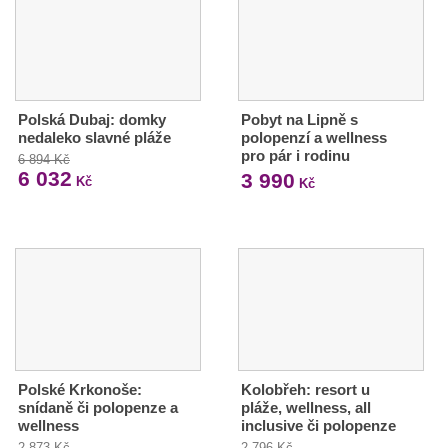
Polská Dubaj: domky
Pobyt na Lipně s
nedaleko slavné pláže
polopenzí a wellness
pro pár i rodinu
6 894 Kč
6 032
3 990
Kč
Kč
Polské Krkonoše:
Kolobřeh: resort u
snídaně či polopenze a
pláže, wellness, all
wellness
inclusive či polopenze
2 873 Kč
2 796 Kč