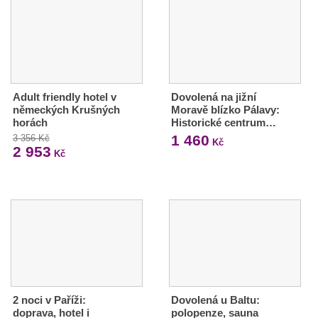
Adult friendly hotel v
Dovolená na jižní
německých Krušných
Moravě blízko Pálavy:
horách
Historické centrum…
1 460
3 356 Kč
Kč
2 953
Kč
2 noci v Paříži:
Dovolená u Baltu:
doprava, hotel i
polopenze, sauna