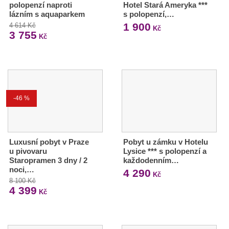
polopenzí naproti
Hotel Stará Ameryka ***
lázním s aquaparkem
s polopenzí,…
1 900
4 614 Kč
Kč
3 755
Kč
-46 %
Luxusní pobyt v Praze
Pobyt u zámku v Hotelu
u pivovaru
Lysice *** s polopenzí a
Staropramen 3 dny / 2
každodenním…
noci,…
4 290
Kč
8 100 Kč
4 399
Kč