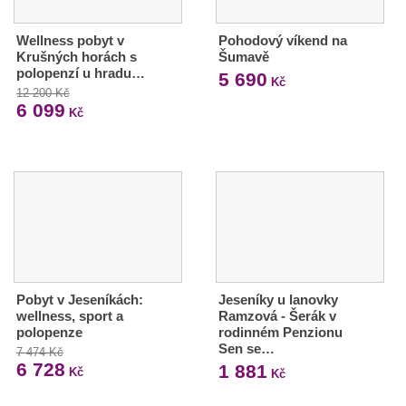
Wellness pobyt v
Pohodový víkend na
Krušných horách s
Šumavě
polopenzí u hradu…
5 690
Kč
12 200 Kč
6 099
Kč
Pobyt v Jeseníkách:
Jeseníky u lanovky
wellness, sport a
Ramzová - Šerák v
polopenze
rodinném Penzionu
Sen se…
7 474 Kč
6 728
1 881
Kč
Kč