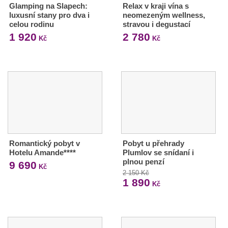
Glamping na Slapech:
Relax v kraji vína s
luxusní stany pro dva i
neomezeným wellness,
celou rodinu
stravou i degustací
1 920
2 780
Kč
Kč
Romantický pobyt v
Pobyt u přehrady
Hotelu Amande****
Plumlov se snídaní i
plnou penzí
9 690
Kč
2 150 Kč
1 890
Kč