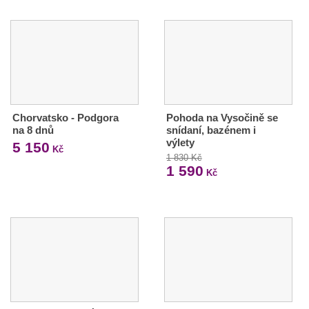
Chorvatsko - Podgora
Pohoda na Vysočině se
na 8 dnů
snídaní, bazénem i
výlety
5 150
Kč
1 830 Kč
1 590
Kč