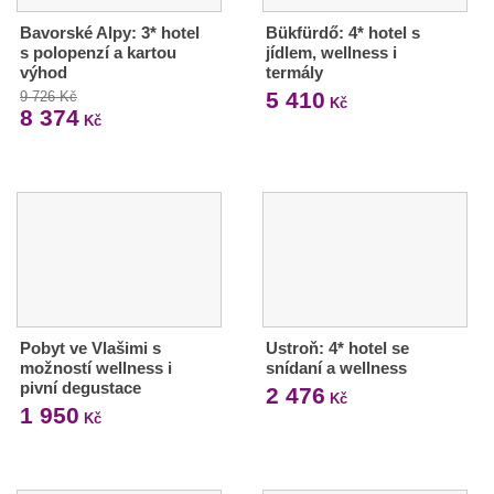
Bavorské Alpy: 3* hotel
Bükfürdő: 4* hotel s
s polopenzí a kartou
jídlem, wellness i
výhod
termály
5 410
9 726 Kč
Kč
8 374
Kč
Pobyt ve Vlašimi s
Ustroň: 4* hotel se
možností wellness i
snídaní a wellness
pivní degustace
2 476
Kč
1 950
Kč