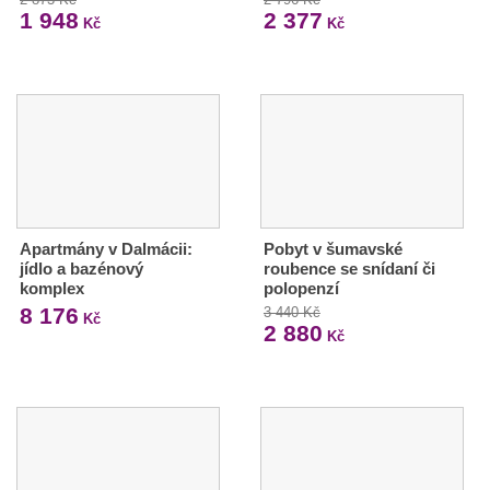
1 948
2 377
Kč
Kč
Apartmány v Dalmácii:
Pobyt v šumavské
jídlo a bazénový
roubence se snídaní či
komplex
polopenzí
8 176
3 440 Kč
Kč
2 880
Kč