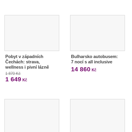
Pobyt v západních
Bulharsko autobusem:
Čechách: strava,
7 nocí s all inclusive
wellness i pivní lázně
14 860
Kč
1 870 Kč
1 649
Kč