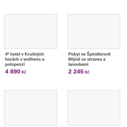
4* hotel v Krušných
Pobyt ve Špindlerově
horách s wellness a
Mlýně se stravou a
polopenzí
lanovkami
4 890
2 245
Kč
Kč