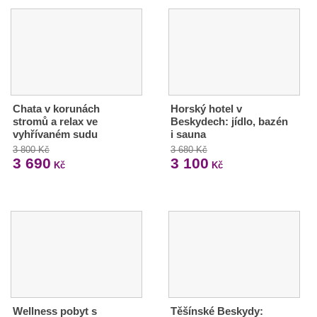
Chata v korunách
Horský hotel v
stromů a relax ve
Beskydech: jídlo, bazén
vyhřívaném sudu
i sauna
3 800 Kč
3 680 Kč
3 690
3 100
Kč
Kč
Wellness pobyt s
Těšínské Beskydy: