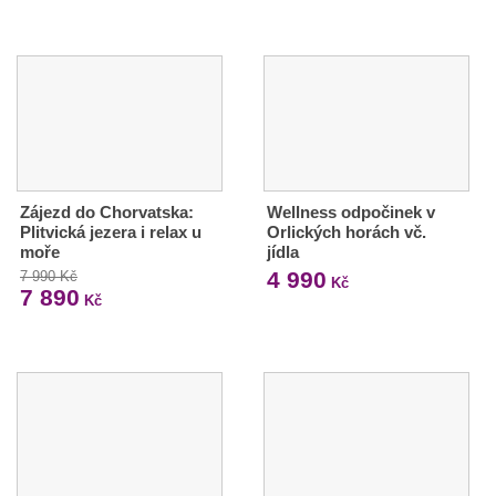
Zájezd do Chorvatska:
Wellness odpočinek v
Plitvická jezera i relax u
Orlických horách vč.
moře
jídla
4 990
7 990 Kč
Kč
7 890
Kč