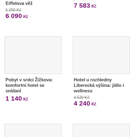
Eiffelova věž
7 583
Kč
6 290 Kč
6 090
Kč
Pobyt v srdci Žižkova:
Hotel u rozhledny
komfortní hotel se
Liberecká výšina: jídlo i
snídaní
wellness
1 140
4 530 Kč
Kč
4 240
Kč