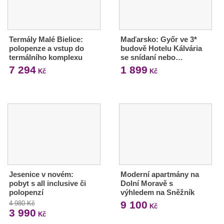
Termály Malé Bielice:
Maďarsko: Győr ve 3*
polopenze a vstup do
budově Hotelu Kálvária
termálního komplexu
se snídaní nebo…
7 294
1 899
Kč
Kč
Jesenice v novém:
Moderní apartmány na
pobyt s all inclusive či
Dolní Moravě s
polopenzí
výhledem na Sněžník
9 100
4 980 Kč
Kč
3 990
Kč