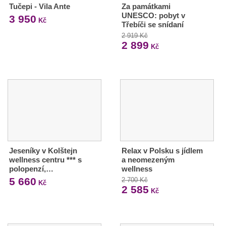
Tučepi - Vila Ante
Za památkami
UNESCO: pobyt v
3 950
Kč
Třebíči se snídaní
2 919 Kč
2 899
Kč
Jeseníky v Kolštejn
Relax v Polsku s jídlem
wellness centru *** s
a neomezeným
polopenzí,…
wellness
5 660
2 700 Kč
Kč
2 585
Kč