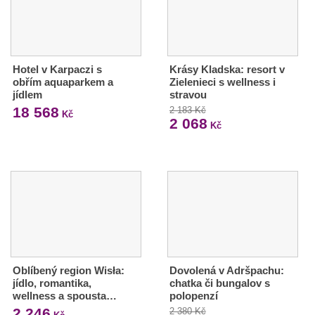
Hotel v Karpaczi s
Krásy Kladska: resort v
obřím aquaparkem a
Zielenieci s wellness i
jídlem
stravou
18 568
2 183 Kč
Kč
2 068
Kč
Oblíbený region Wisła:
Dovolená v Adršpachu:
jídlo, romantika,
chatka či bungalov s
wellness a spousta…
polopenzí
2 246
2 380 Kč