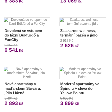
6 383
13 069
Kč
Kč
Dovolená se vstupem
Zalakaros: wellness,
do lázní Bükfürdő a
termální bazén a jídlo
FunCity
2 918 Kč
2 626
9 167 Kč
Kč
6 541
Kč
Nové apartmány v
Moderní apartmány ve
maďarském Sárváru:
Špindlu + sleva do
jídlo i lázně
Yellow Pointu
3 404 Kč
5 600 Kč
2 893
3 899
Kč
Kč