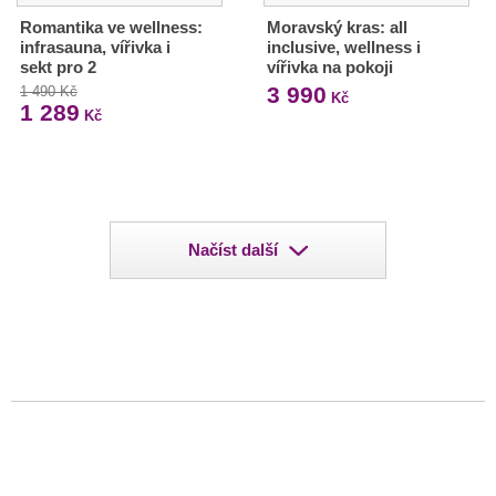
Romantika ve wellness:
Moravský kras: all
infrasauna, vířivka i
inclusive, wellness i
sekt pro 2
vířivka na pokoji
3 990
1 490 Kč
Kč
1 289
Kč
Načíst další