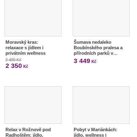
Moravský kras:
Šumava nedaleko
relaxace s jídlem i
Boubínského pralesa a
privátním wellness
přírodních parků v…
3 449
2 490 Kč
Kč
2 350
Kč
Relax v Rožnově pod
Pobyt v Mariánkách:
Radhoštěm: jídlo,
jídlo, wellness i