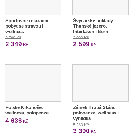
Sportovně-relaxační
Švýcarské poklady:
pobyt se stravou i
Thunské jezero,
wellness
Interlaken i Bern
2 599 Kč
2 990 Kč
2 349
2 599
Kč
Kč
Polské Krkonoše:
Zámek Hrubá Skála:
wellness, polopenze
polopenze, wellness i
vyhlídka
4 636
Kč
5 260 Kč
3 390
Kč