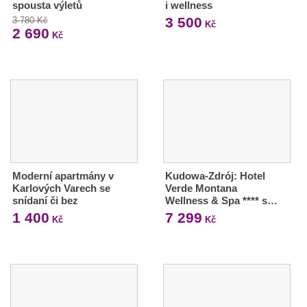
spousta výletů
i wellness
3 500
3 780 Kč
Kč
2 690
Kč
Moderní apartmány v
Kudowa-Zdrój: Hotel
Karlových Varech se
Verde Montana
snídaní či bez
Wellness & Spa **** s…
1 400
7 299
Kč
Kč