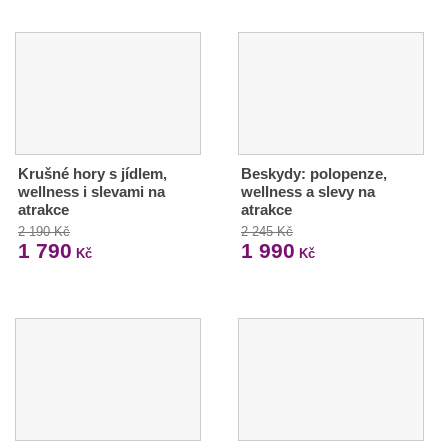
Krušné hory s jídlem,
Beskydy: polopenze,
wellness i slevami na
wellness a slevy na
atrakce
atrakce
2 190 Kč
2 245 Kč
1 790
1 990
Kč
Kč