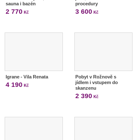
sauna i bazén
procedury
2 770
3 600
Kč
Kč
Igrane - Vila Renata
Pobyt v Rožnově s
jídlem i vstupem do
4 190
Kč
skanzenu
2 390
Kč