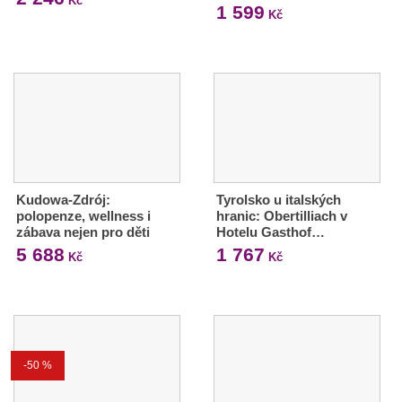
Kč
1 599
Kč
Kudowa-Zdrój:
Tyrolsko u italských
polopenze, wellness i
hranic: Obertilliach v
zábava nejen pro děti
Hotelu Gasthof…
5 688
1 767
Kč
Kč
-50 %