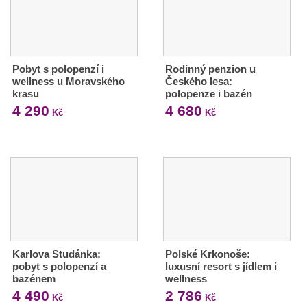
Pobyt s polopenzí i
Rodinný penzion u
wellness u Moravského
Českého lesa:
krasu
polopenze i bazén
4 290
4 680
Kč
Kč
Karlova Studánka:
Polské Krkonoše:
pobyt s polopenzí a
luxusní resort s jídlem i
bazénem
wellness
4 490
2 786
Kč
Kč