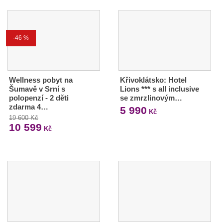
-46 %
Wellness pobyt na
Křivoklátsko: Hotel
Šumavě v Srní s
Lions *** s all inclusive
polopenzí - 2 děti
se zmrzlinovým…
zdarma 4…
5 990
Kč
19 600 Kč
10 599
Kč