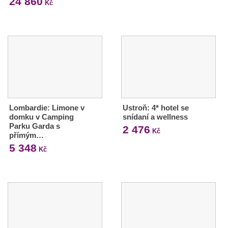
24 860
Kč
Lombardie: Limone v
Ustroň: 4* hotel se
domku v Camping
snídaní a wellness
Parku Garda s
2 476
Kč
přímým…
5 348
Kč