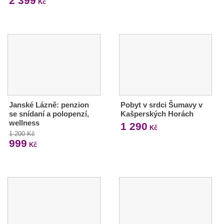
2 399
Kč
Janské Lázně: penzion
Pobyt v srdci Šumavy v
se snídaní a polopenzí,
Kašperských Horách
wellness
1 290
Kč
1 200 Kč
999
Kč