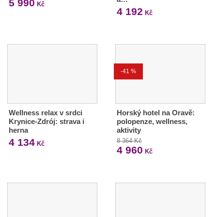
5 990
Kč
4 192
Kč
-41 %
Wellness relax v srdci
Horský hotel na Oravě:
Krynice-Zdrój: strava i
polopenze, wellness,
herna
aktivity
4 134
8 364 Kč
Kč
4 960
Kč