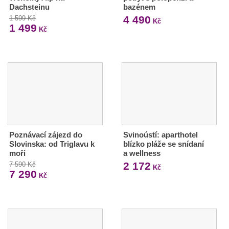
Dachsteinu
bazénem
4 490
1 599 Kč
Kč
1 499
Kč
Poznávací zájezd do
Svinoústí: aparthotel
Slovinska: od Triglavu k
blízko pláže se snídaní
moři
a wellness
2 172
7 590 Kč
Kč
7 290
Kč