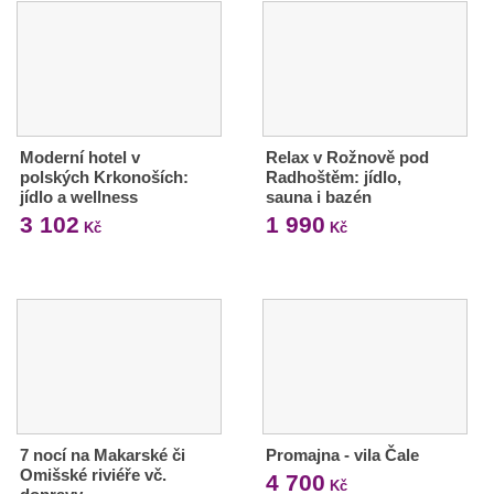
Moderní hotel v
Relax v Rožnově pod
polských Krkonoších:
Radhoštěm: jídlo,
jídlo a wellness
sauna i bazén
3 102
1 990
Kč
Kč
7 nocí na Makarské či
Promajna - vila Čale
Omišské riviéře vč.
4 700
Kč