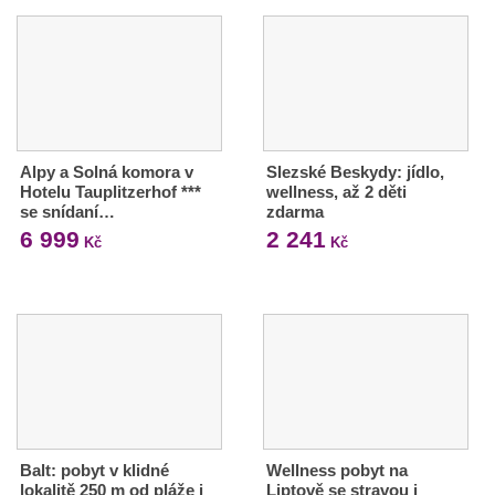
Alpy a Solná komora v
Slezské Beskydy: jídlo,
Hotelu Tauplitzerhof ***
wellness, až 2 děti
se snídaní…
zdarma
6 999
2 241
Kč
Kč
Balt: pobyt v klidné
Wellness pobyt na
lokalitě 250 m od pláže i
Liptově se stravou i