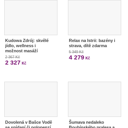
Kudowa Zdrój: skvělé
Relax na Istrii: bazény i
jídlo, wellness i
strava, dítě zdarma
možnost masáží
5 349 Kč
4 279
2 367 Kč
Kč
2 327
Kč
Dovolená v Bašce Vodě
Šumava nedaleko
se snídaní či polopenzí
Boubínského pralesa a