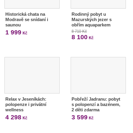
Historická chata na
Rodinný pobyt u
Modravě se snídaní i
Mazurských jezer s
saunou
obřím aquaparkem
1 999
8 710 Kč
Kč
8 100
Kč
Relax v Jeseníkách:
Pobřeží Jadranu: pobyt
polopenze i privátní
s polopenzí a bazénem,
wellness
2 děti zdarma
4 298
3 599
Kč
Kč