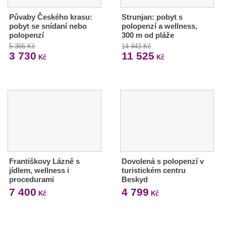
Půvaby Českého krasu:
Strunjan: pobyt s
pobyt se snídaní nebo
polopenzí a wellness,
polopenzí
300 m od pláže
5 366 Kč
14 443 Kč
3 730
11 525
Kč
Kč
Františkovy Lázně s
Dovolená s polopenzí v
jídlem, wellness i
turistickém centru
procedurami
Beskyd
7 400
4 799
Kč
Kč