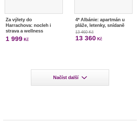
Za výlety do
4* Albánie: apartmán u
Harrachova: nocleh i
pláže, letenky, snídaně
strava a wellness
13 460 Kč
13 360
1 999
Kč
Kč
Načíst další