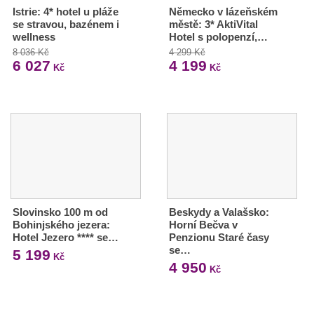
Istrie: 4* hotel u pláže
Německo v lázeňském
se stravou, bazénem i
městě: 3* AktiVital
wellness
Hotel s polopenzí,…
8 036 Kč
4 299 Kč
6 027
4 199
Kč
Kč
Slovinsko 100 m od
Beskydy a Valašsko:
Bohinjského jezera:
Horní Bečva v
Hotel Jezero **** se…
Penzionu Staré časy
se…
5 199
Kč
4 950
Kč