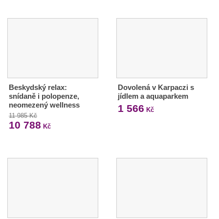
Beskydský relax:
Dovolená v Karpaczi s
snídaně i polopenze,
jídlem a aquaparkem
neomezený wellness
1 566
Kč
11 985 Kč
10 788
Kč