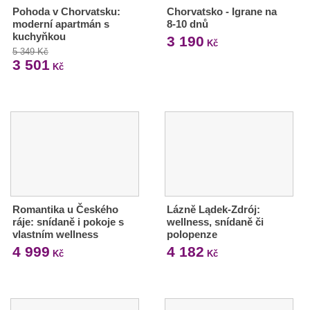
Pohoda v Chorvatsku:
Chorvatsko - Igrane na
moderní apartmán s
8-10 dnů
kuchyňkou
3 190
Kč
5 349 Kč
3 501
Kč
Romantika u Českého
Lázně Lądek-Zdrój:
ráje: snídaně i pokoje s
wellness, snídaně či
vlastním wellness
polopenze
4 999
4 182
Kč
Kč