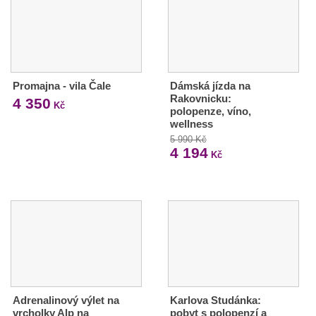
Promajna - vila Čale
Dámská jízda na
Rakovnicku:
4 350
Kč
polopenze, víno,
wellness
5 990 Kč
4 194
Kč
Adrenalinový výlet na
Karlova Studánka:
vrcholky Alp na
pobyt s polopenzí a