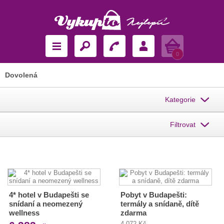
Košík
0
Dovolená
Kategorie
Filtrovat
4* hotel v Budapešti se
Pobyt v Budapešti:
snídaní a neomezený
termály a snídaně, dítě
wellness
zdarma
4 072 Kč