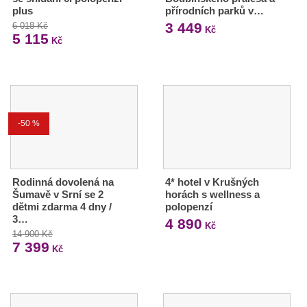
plus
přírodních parků v…
3 449
6 018 Kč
Kč
5 115
Kč
-50 %
Rodinná dovolená na
4* hotel v Krušných
Šumavě v Srní se 2
horách s wellness a
dětmi zdarma 4 dny /
polopenzí
3…
4 890
Kč
14 900 Kč
7 399
Kč