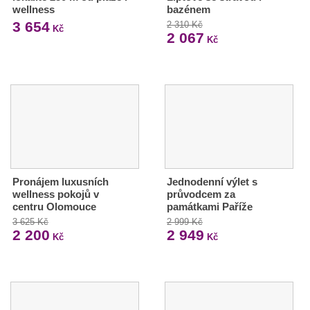
wellness
bazénem
3 654
2 310 Kč
Kč
2 067
Kč
Pronájem luxusních
Jednodenní výlet s
wellness pokojů v
průvodcem za
centru Olomouce
památkami Paříže
3 625 Kč
2 999 Kč
2 200
2 949
Kč
Kč