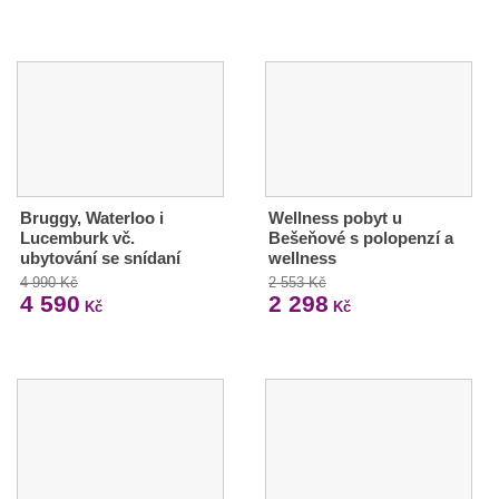
Bruggy, Waterloo i
Wellness pobyt u
Lucemburk vč.
Bešeňové s polopenzí a
ubytování se snídaní
wellness
4 990 Kč
2 553 Kč
4 590
2 298
Kč
Kč