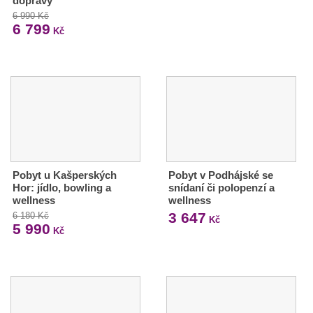
dopravy
6 990 Kč
6 799
Kč
Pobyt u Kašperských
Pobyt v Podhájské se
Hor: jídlo, bowling a
snídaní či polopenzí a
wellness
wellness
3 647
6 180 Kč
Kč
5 990
Kč