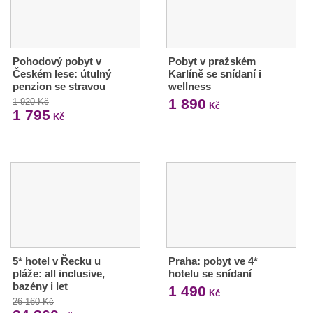
Pohodový pobyt v
Pobyt v pražském
Českém lese: útulný
Karlíně se snídaní i
penzion se stravou
wellness
1 890
1 920 Kč
Kč
1 795
Kč
5* hotel v Řecku u
Praha: pobyt ve 4*
pláže: all inclusive,
hotelu se snídaní
bazény i let
1 490
Kč
26 160 Kč