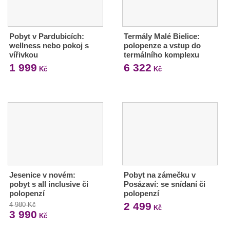
Pobyt v Pardubicích:
Termály Malé Bielice:
wellness nebo pokoj s
polopenze a vstup do
vířivkou
termálního komplexu
1 999
6 322
Kč
Kč
Jesenice v novém:
Pobyt na zámečku v
pobyt s all inclusive či
Posázaví: se snídaní či
polopenzí
polopenzí
2 499
4 980 Kč
Kč
3 990
Kč