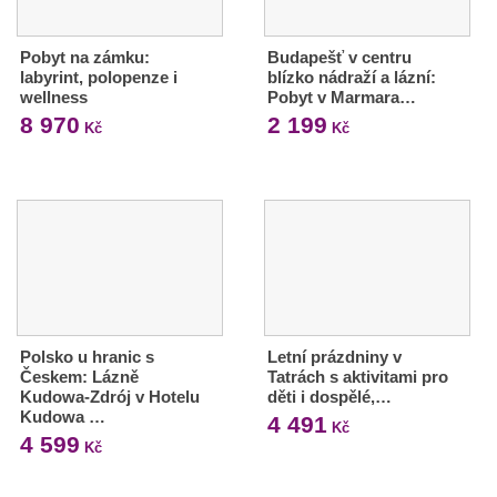
Pobyt na zámku:
Budapešť v centru
labyrint, polopenze i
blízko nádraží a lázní:
wellness
Pobyt v Marmara…
8 970
2 199
Kč
Kč
Polsko u hranic s
Letní prázdniny v
Českem: Lázně
Tatrách s aktivitami pro
Kudowa-Zdrój v Hotelu
děti i dospělé,…
Kudowa …
4 491
Kč
4 599
Kč