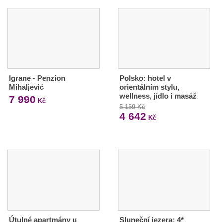
Igrane - Penzion
Polsko: hotel v
Mihaljević
orientálním stylu,
wellness, jídlo i masáž
7 990
Kč
5 159 Kč
4 642
Kč
Útulné apartmány u
Sluneční jezera: 4*