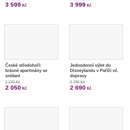
3 599
3 999
Kč
Kč
České středohoří:
Jednodenní výlet do
krásné apartmány se
Disneylandu v Paříži vč.
snídaní
dopravy
2 270 Kč
2 790 Kč
2 050
2 690
Kč
Kč