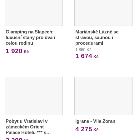
Glamping na Slapech:
Mariánské Lázně se
luxusní stany pro dva i
stravou, saunou i
celou rodinu
procedurami
1 920
1 860 Kč
Kč
1 674
Kč
Pobyt u Vratislavi v
Igrane - Vila Zoran
zámeckém Orient
4 275
Kč
Palace Hotelu *** s…