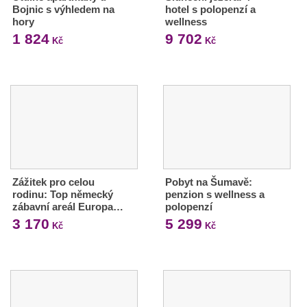
Bojnic s výhledem na
hotel s polopenzí a
hory
wellness
1 824
9 702
Kč
Kč
Zážitek pro celou
Pobyt na Šumavě:
rodinu: Top německý
penzion s wellness a
zábavní areál Europa…
polopenzí
3 170
5 299
Kč
Kč