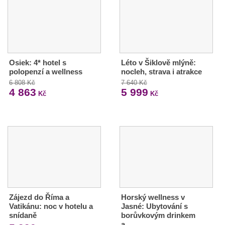
Osiek: 4* hotel s
Léto v Šiklově mlýně:
polopenzí a wellness
nocleh, strava i atrakce
6 808 Kč
7 640 Kč
4 863
5 999
Kč
Kč
Zájezd do Říma a
Horský wellness v
Vatikánu: noc v hotelu a
Jasné: Ubytování s
snídaně
borůvkovým drinkem
a…