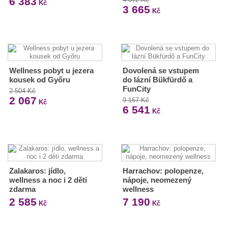
6 383
Kč
3 665
Kč
Wellness pobyt u jezera
Dovolená se vstupem
kousek od Győru
do lázní Bükfürdő a
FunCity
2 504 Kč
2 067
9 167 Kč
Kč
6 541
Kč
Zalakaros: jídlo,
Harrachov: polopenze,
wellness a noc i 2 děti
nápoje, neomezený
zdarma
wellness
2 585
7 190
Kč
Kč