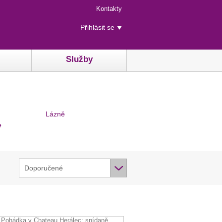
Menu
Kontakty
rychlého
Uživatelské
přístupu
Přihlásit se
menu
Služby
Lázně
e
Doporučené