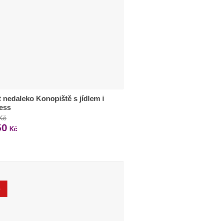
 nedaleko Konopiště s jídlem i
ess
 Kč
50
Kč
%