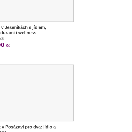
 v Jeseníkách s jídlem,
durami i wellness
 Kč
90
Kč
 v Posázaví pro dva: jídlo a