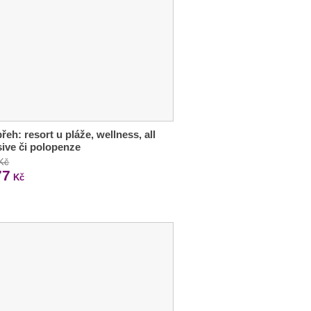
řeh: resort u pláže, wellness, all
sive či polopenze
 Kč
77
Kč