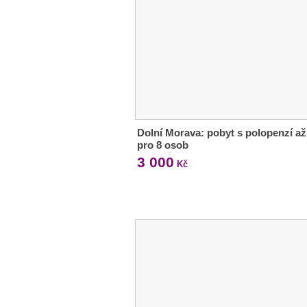
Dolní Morava: pobyt s polopenzí až
pro 8 osob
3 000
Kč