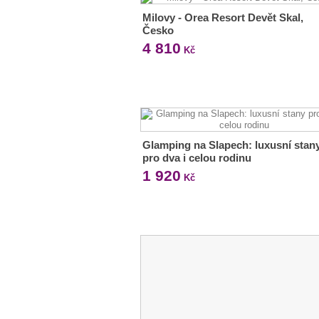
Milovy - Orea Resort Devět Skal,
Česko
4 810
Kč
Glamping na Slapech: luxusní stan
pro dva i celou rodinu
1 920
Kč