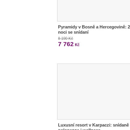
Pyramidy v Bosně a Hercegovině: 2
noci se snídaní
8 190 Kč
7 762
Kč
Luxusní resort v Karpaczi: snídaně 