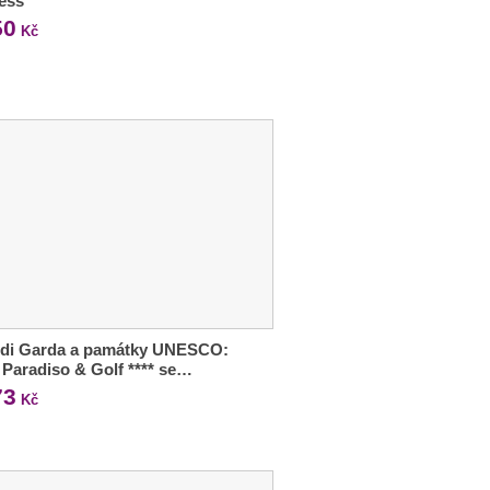
ess
50
Kč
 di Garda a památky UNESCO:
 Paradiso & Golf **** se…
73
Kč