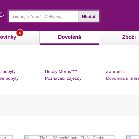
Vyhledávání
Hledat
5
ovinky
Dovolená
Zboží
s pobyty
Hotely Morris****
Zahraničí
vé pobyty
Poznávací zájezdy
Dovolená u moř