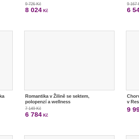
9 726 Kč
9 167
8 024
6 5
Kč
dka
Romantika v Žilině se sektem,
Chorv
polopenzí a wellness
v Res
9 9
7 149 Kč
6 784
Kč