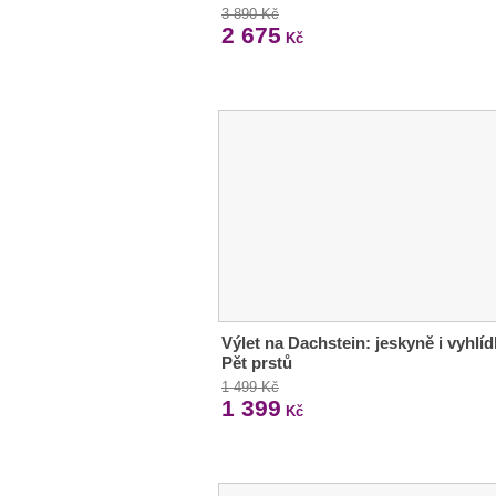
3 890 Kč
2 675
Kč
Výlet na Dachstein: jeskyně i vyhlí
Pět prstů
1 499 Kč
1 399
Kč