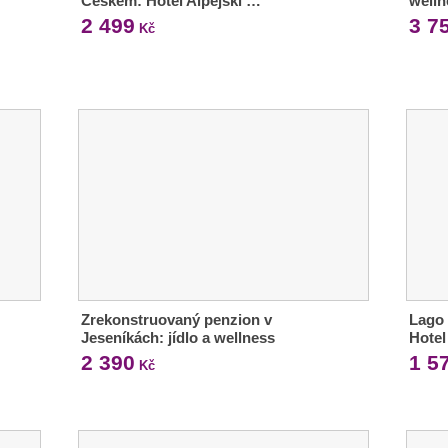
Českem: Hotel Alpejski …
welln
2 499
3 7
Kč
Zrekonstruovaný penzion v
Lago
Jeseníkách: jídlo a wellness
Hotel
2 390
1 5
Kč