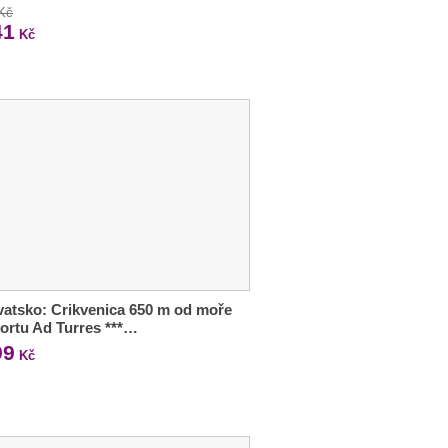
 Kč
41
Kč
atsko: Crikvenica 650 m od moře
ortu Ad Turres ***…
99
Kč