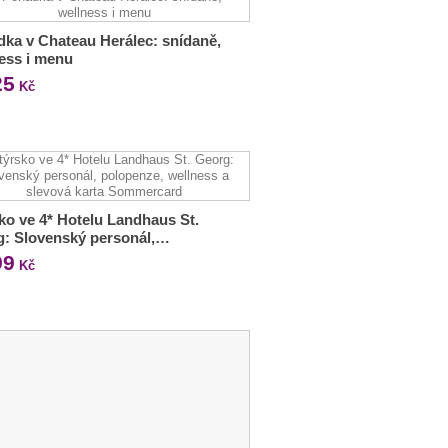
ka v Chateau Herálec: snídaně,
ess i menu
25
Kč
ko ve 4* Hotelu Landhaus St.
g: Slovenský personál,…
99
Kč