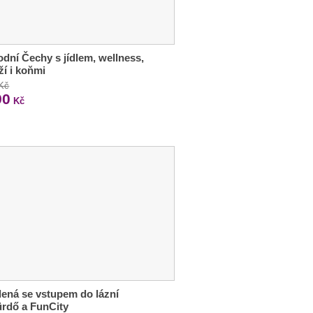
dní Čechy s jídlem, wellness,
í i koňmi
 Kč
90
Kč
ená se vstupem do lázní
rdő a FunCity