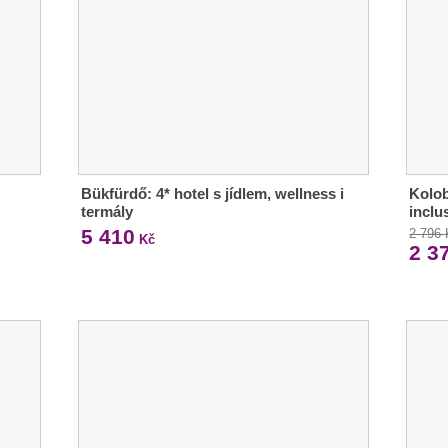
Bükfürdő: 4* hotel s jídlem, wellness i
Kolob
termály
inclu
5 410
2 796
Kč
2 3