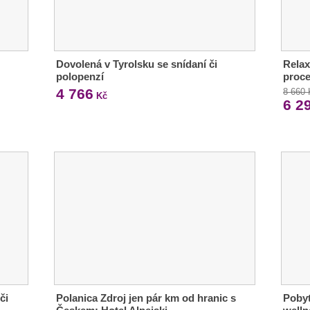
Dovolená v Tyrolsku se snídaní či
Relax
polopenzí
proce
4 766
8 660
Kč
6 2
či
Polanica Zdroj jen pár km od hranic s
Pobyt