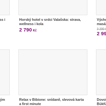
ss i
Horský hotel v srdci Valašska: strava,
Výcho
wellness i kola
masáž
2 790
3 200
Kč
2 9
ným
Relax v Bibione: snídaně, slevová karta
Dovol
a first minute
Bükfü