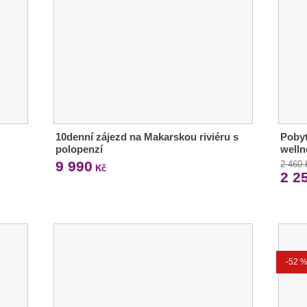
10denní zájezd na Makarskou riviéru s
Pobyt
polopenzí
welln
9 990
2 460
Kč
2 2
-52 