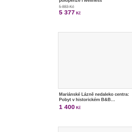
polopenze i wellness
5 883 Kč
5 377
Kč
Mariánské Lázně nedaleko centra:
Pobyt v historickém B&B…
1 400
Kč