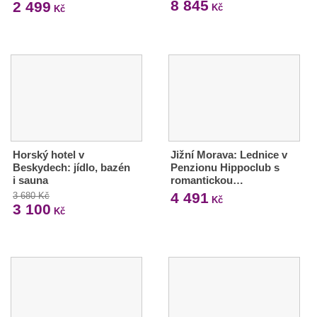
8 845
2 499
Kč
Kč
Horský hotel v
Jižní Morava: Lednice v
Beskydech: jídlo, bazén
Penzionu Hippoclub s
i sauna
romantickou…
4 491
3 680 Kč
Kč
3 100
Kč