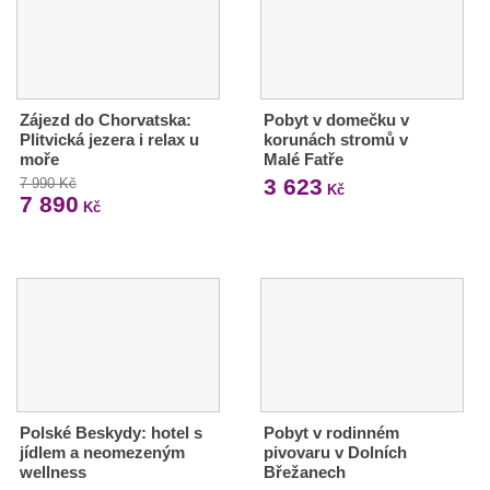
Zájezd do Chorvatska:
Pobyt v domečku v
Plitvická jezera i relax u
korunách stromů v
moře
Malé Fatře
3 623
7 990 Kč
Kč
7 890
Kč
Polské Beskydy: hotel s
Pobyt v rodinném
jídlem a neomezeným
pivovaru v Dolních
wellness
Břežanech