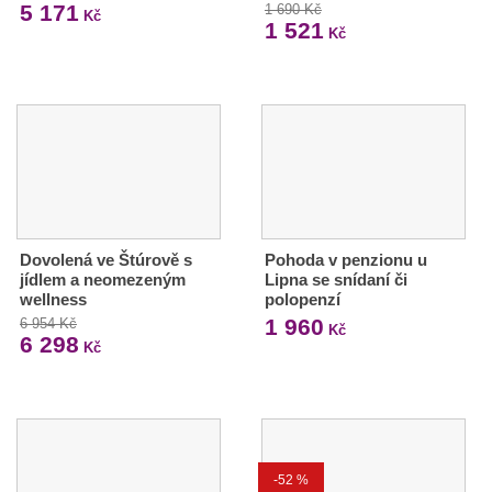
5 171
1 690 Kč
Kč
1 521
Kč
Dovolená ve Štúrově s
Pohoda v penzionu u
jídlem a neomezeným
Lipna se snídaní či
wellness
polopenzí
1 960
6 954 Kč
Kč
6 298
Kč
-52 %