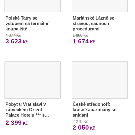
Polské Tatry se
Mariánské Lázně se
vstupem na termální
stravou, saunou i
koupaliště
procedurami
4 377 Kč
1 860 Kč
3 623
1 674
Kč
Kč
Pobyt u Vratislavi v
České středohoří:
zámeckém Orient
krásné apartmány se
Palace Hotelu *** s…
snídaní
2 399
2 270 Kč
Kč
2 050
Kč