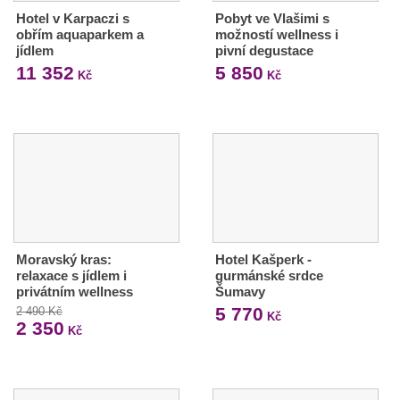
Hotel v Karpaczi s
Pobyt ve Vlašimi s
obřím aquaparkem a
možností wellness i
jídlem
pivní degustace
11 352
5 850
Kč
Kč
Moravský kras:
Hotel Kašperk -
relaxace s jídlem i
gurmánské srdce
privátním wellness
Šumavy
5 770
2 490 Kč
Kč
2 350
Kč