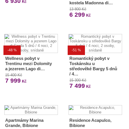
6 930
Kč
kostela Madonna di…
13 800 Kč
6 299
Kč
-48 %
-51 %
Wellness pobyt v
Romantický pobyt v
Trentinu mezi Dolomity
Toskánsku u
a jezerem Lago di…
středověké Bargy 5 dnů
/ 4…
15 400 Kč
7 999
15 300 Kč
Kč
7 499
Kč
Apartmámy Marina
Residence Acapulco,
Grande, Bibione
Bibione