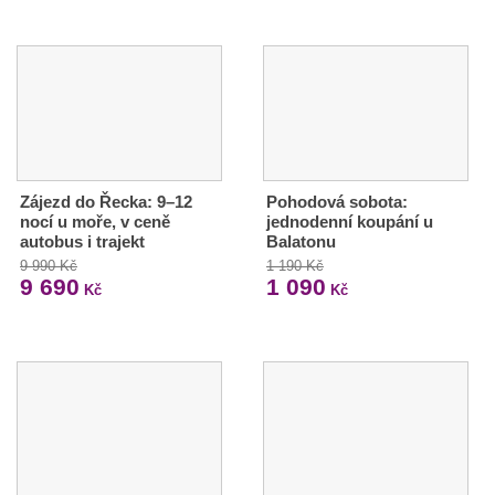
Zájezd do Řecka: 9–12
Pohodová sobota:
nocí u moře, v ceně
jednodenní koupání u
autobus i trajekt
Balatonu
9 990 Kč
1 190 Kč
9 690
1 090
Kč
Kč