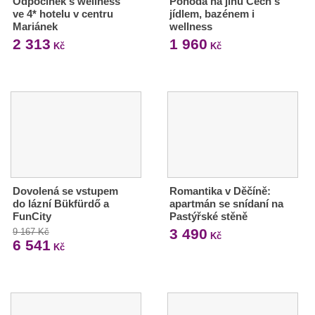
Odpočinek s wellness
Pohoda na jihu Čech s
ve 4* hotelu v centru
jídlem, bazénem i
Mariánek
wellness
2 313
1 960
Kč
Kč
Dovolená se vstupem
Romantika v Děčíně:
do lázní Bükfürdő a
apartmán se snídaní na
FunCity
Pastýřské stěně
3 490
9 167 Kč
Kč
6 541
Kč