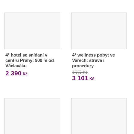
4* hotel se snídaní v
4* wellness pobyt ve
centru Prahy: 900 m od
Varech: strava i
Václaváku
procedury
2 390
3 875 Kč
Kč
3 101
Kč