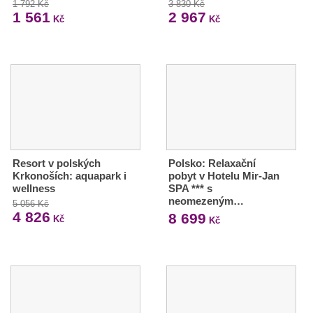
1 792 Kč
3 830 Kč
1 561
2 967
Kč
Kč
Resort v polských
Polsko: Relaxační
Krkonoších: aquapark i
pobyt v Hotelu Mir-Jan
wellness
SPA *** s
neomezeným…
5 056 Kč
4 826
8 699
Kč
Kč