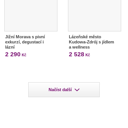
Jižní Morava s pivní
Lázeňské město
exkurzí, degustací i
Kudowa-Zdrój s jídlem
lázní
a wellness
2 290
2 528
Kč
Kč
Načíst další