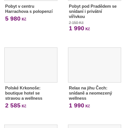
Pobyt v centru
Pobyt pod Pradědem se
Harrachova s polopenzí
snídaní i privátní
vířivkou
5 980
Kč
2 150 Kč
1 990
Kč
Polské Krkonoše:
Relax na jihu Čech:
boutique hotel se
snídaně a neomezený
stravou a wellness
wellness
2 585
1 990
Kč
Kč