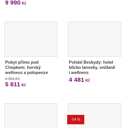
9 990
Kč
Pobyt přímo pod
Polské Beskydy: hotel
Chopkem: horský
blízko lanovky, snídaně
wellness a polopenze
i wellness
4 481
6 054 Kč
Kč
5 811
Kč
-54 %