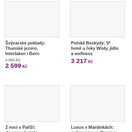
Švýcarské poklady:
Polské Beskydy: 5*
Thunské jezero,
hotel u řeky Wisły, jídlo
Interlaken i Bern
a wellness
3 217
2 990 Kč
Kč
2 599
Kč
2 noci v Paříži:
Luxus v Mariánkách: