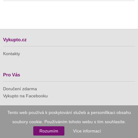
Vykupto.cz
Kontakty
Pro Vás
Doručení zdarma
Vykupto na Facebooku
Důvěryhodný nákup
Tento web používá k poskytování služeb a personifikaci obsahu
soubory cookie. Používáním tohoto webu s tím souhlasíte.
Naše společnost je členem Asociace pro elektronickou
komerci (APEK)
Rozumím
Více informací