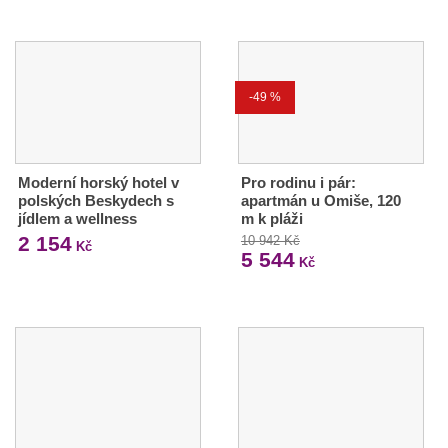
-49 %
Moderní horský hotel v
Pro rodinu i pár:
polských Beskydech s
apartmán u Omiše, 120
jídlem a wellness
m k pláži
2 154
10 942 Kč
Kč
5 544
Kč