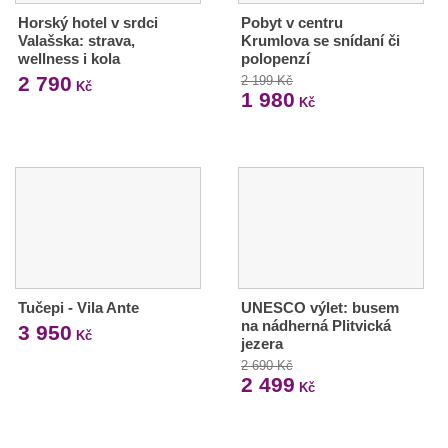
Horský hotel v srdci
Pobyt v centru
Valašska: strava,
Krumlova se snídaní či
wellness i kola
polopenzí
2 790
2 199 Kč
Kč
1 980
Kč
Tučepi - Vila Ante
UNESCO výlet: busem
na nádherná Plitvická
3 950
Kč
jezera
2 690 Kč
2 499
Kč