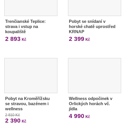
Trenčianské Teplice:
Pobyt se snídaní v
strava i vstup na
horské chatě uprostřed
koupaliště
KRNAP
2 893
2 399
Kč
Kč
Pobyt na Kroměřížsku
Wellness odpočinek v
se stravou, bazénem i
Orlických horách vč.
wellness
jídla
4 990
2 810 Kč
Kč
2 390
Kč