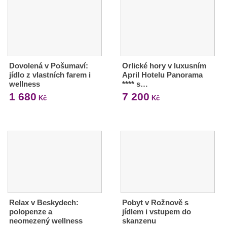
Dovolená v Pošumaví:
Orlické hory v luxusním
jídlo z vlastních farem i
April Hotelu Panorama
wellness
**** s…
1 680
7 200
Kč
Kč
Relax v Beskydech:
Pobyt v Rožnově s
polopenze a
jídlem i vstupem do
neomezený wellness
skanzenu