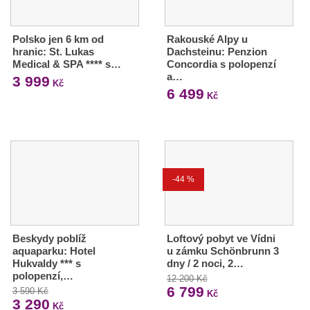
Polsko jen 6 km od
Rakouské Alpy u
hranic: St. Lukas
Dachsteinu: Penzion
Medical & SPA **** s…
Concordia s polopenzí
a…
3 999
Kč
6 499
Kč
-44 %
Beskydy poblíž
Loftový pobyt ve Vídni
aquaparku: Hotel
u zámku Schönbrunn 3
Hukvaldy *** s
dny / 2 noci, 2…
polopenzí,…
12 200 Kč
6 799
3 590 Kč
Kč
3 290
Kč