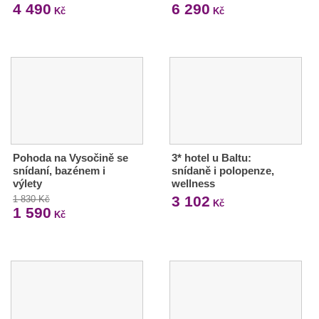
4 490
6 290
Kč
Kč
Pohoda na Vysočině se
3* hotel u Baltu:
snídaní, bazénem i
snídaně i polopenze,
výlety
wellness
3 102
1 830 Kč
Kč
1 590
Kč