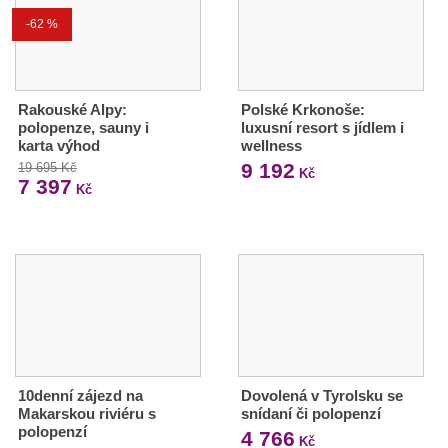
-62 %
Rakouské Alpy:
Polské Krkonoše:
polopenze, sauny i
luxusní resort s jídlem i
karta výhod
wellness
9 192
19 695 Kč
Kč
7 397
Kč
10denní zájezd na
Dovolená v Tyrolsku se
Makarskou riviéru s
snídaní či polopenzí
polopenzí
4 766
Kč