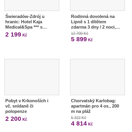
Świeradów-Zdrój u
Rodinná dovolená na
hranic: Hotel Kaja
Lipně s 1 dítětem
Medical&Spa *** s…
zdarma 3 dny / 2 noci,…
2 199
12 700 Kč
Kč
5 899
Kč
Pobyt v Krkonoších i
Chorvatský Karlobag:
vč. snídaně či
apartmán pro 4 os., 200
polopenze
m na pláž
2 200
6 322 Kč
Kč
4 814
Kč