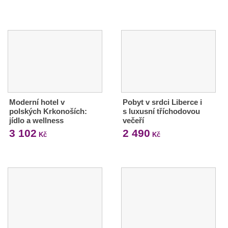
Moderní hotel v
Pobyt v srdci Liberce i
polských Krkonoších:
s luxusní tříchodovou
jídlo a wellness
večeří
3 102
2 490
Kč
Kč