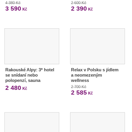
4 380 Kč
2 600 Kč
3 590
2 390
Kč
Kč
Rakouské Alpy: 3* hotel
Relax v Polsku s jídlem
se snídaní nebo
a neomezeným
polopenzí, sauna
wellness
2 480
2 700 Kč
Kč
2 585
Kč