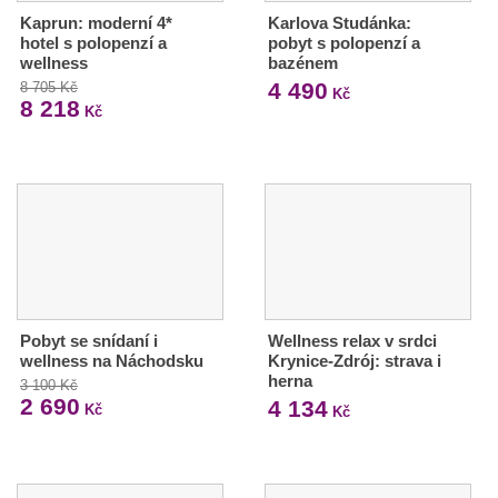
Kaprun: moderní 4*
Karlova Studánka:
hotel s polopenzí a
pobyt s polopenzí a
wellness
bazénem
4 490
8 705 Kč
Kč
8 218
Kč
Pobyt se snídaní i
Wellness relax v srdci
wellness na Náchodsku
Krynice-Zdrój: strava i
herna
3 100 Kč
2 690
4 134
Kč
Kč