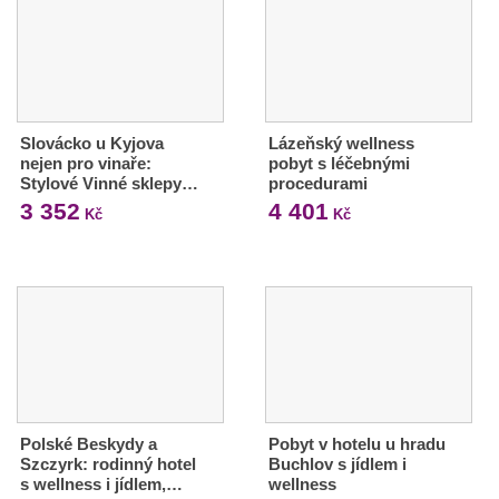
Slovácko u Kyjova
Lázeňský wellness
nejen pro vinaře:
pobyt s léčebnými
Stylové Vinné sklepy…
procedurami
3 352
4 401
Kč
Kč
Polské Beskydy a
Pobyt v hotelu u hradu
Szczyrk: rodinný hotel
Buchlov s jídlem i
s wellness i jídlem,…
wellness