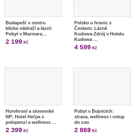
Budapešť v centru
Polsko u hranic s
blízko nádraží a lázní:
Českem: Lázně
Pobyt v Marmara…
Kudowa-Zdrój v Hotelu
Kudowa …
2 199
Kč
4 599
Kč
Horehroní a slovenské
Pobyt v Bojnicích:
NP: Hotel Heľpa s
strava, wellness i vstup
polopenzí a wellness …
do zoo
2 399
2 869
Kč
Kč