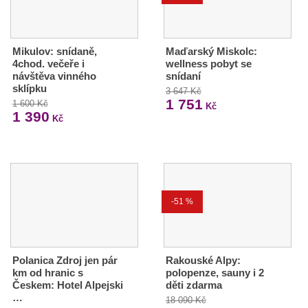
Mikulov: snídaně,
Maďarský Miskolc:
4chod. večeře i
wellness pobyt se
návštěva vinného
snídaní
sklípku
3 647 Kč
1 751
1 600 Kč
Kč
1 390
Kč
-51 %
Polanica Zdroj jen pár
Rakouské Alpy:
km od hranic s
polopenze, sauny i 2
Českem: Hotel Alpejski
děti zdarma
…
18 090 Kč