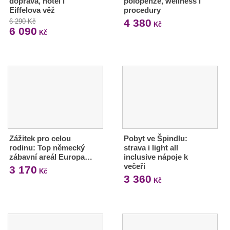
doprava, hotel i
polopenze, wellness i
Eiffelova věž
procedury
4 380
6 290 Kč
Kč
6 090
Kč
Zážitek pro celou
Pobyt ve Špindlu:
rodinu: Top německý
strava i light all
zábavní areál Europa…
inclusive nápoje k
večeři
3 170
Kč
3 360
Kč