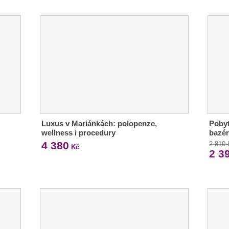
Luxus v Mariánkách: polopenze,
Pobyt
wellness i procedury
bazén
4 380
2 810
Kč
2 3