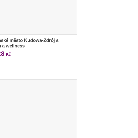
ňské město Kudowa-Zdrój s
m a wellness
28
Kč