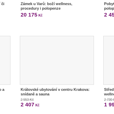
 či
Zámek u Varů: boží wellness,
Pobyt
procedury i polopenze
polop
20 175
2 4
Kč
o a
Královské ubytování v centru Krakova:
Střed
snídaně a sauna
welln
2 553 Kč
2 730
2 407
1 9
Kč