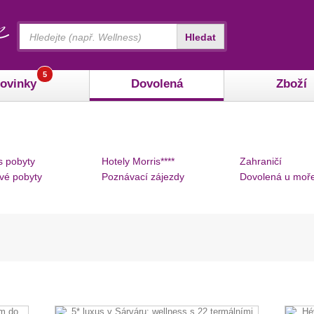
Vyhledávání
Hledat
5
ovinky
Dovolená
Zboží
s pobyty
Hotely Morris****
Zahraničí
vé pobyty
Poznávací zájezdy
Dovolená u moř