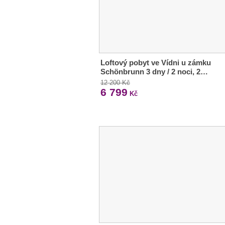
Loftový pobyt ve Vídni u zámku
Schönbrunn 3 dny / 2 noci, 2…
12 200 Kč
6 799
Kč