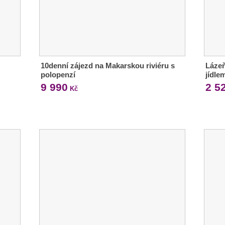
10denní zájezd na Makarskou riviéru s
Láze
polopenzí
jídle
9 990
2 5
Kč