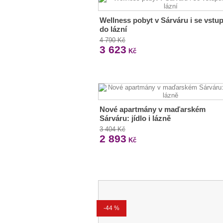
Wellness pobyt v Sárváru i se vst
do lázní
4 790 Kč
3 623
Kč
Nové apartmány v maďarském
Sárváru: jídlo i lázně
3 404 Kč
2 893
Kč
-44 %