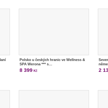
daní
Polsko u českých hranic ve Wellness &
Sever
SPA Werona *** s…
něme
8 399
2 1
Kč