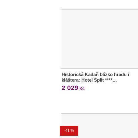
Historická Kadaň blízko hradu i
kláštera: Hotel Split ****…
2 029
Kč
-41 %