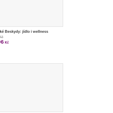
ké Beskydy: jídlo i wellness
 Kč
96
Kč