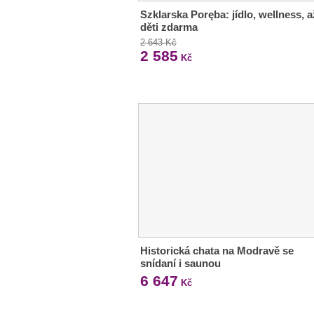
Szklarska Poręba: jídlo, wellness, a
děti zdarma
2 643 Kč
2 585
Kč
Historická chata na Modravě se
snídaní i saunou
6 647
Kč