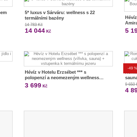
upem
5* luxus v Sárváru: wellness s 22
Hévíz
termálními bazény
Amir
14 783 Kč
14 044
5 1
Kč
-49 
Hévíz v Hotelu Erzsébet *** s
Roma
polopenzí a neomezeným wellness…
sauna
3 699
9 650
Kč
4 8