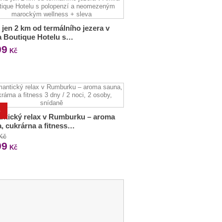
 jen 2 km od termálního jezera v
a Boutique Hotelu s…
99
Kč
%
ntický relax v Rumburku – aroma
, cukrárna a fitness…
 Kč
99
Kč