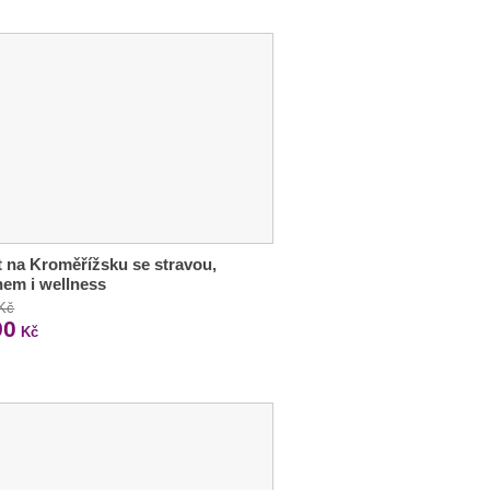
 na Kroměřížsku se stravou,
em i wellness
 Kč
90
Kč