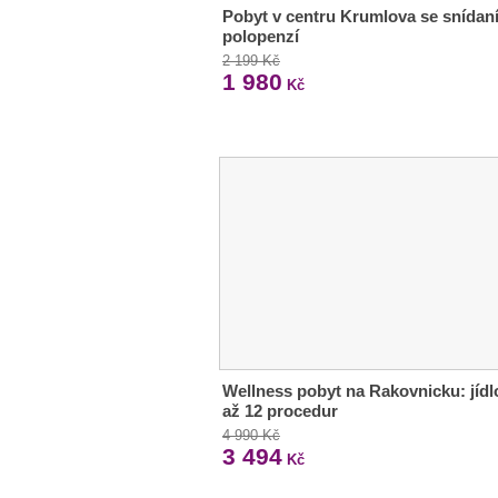
Pobyt v centru Krumlova se snídaní
polopenzí
2 199 Kč
1 980
Kč
Wellness pobyt na Rakovnicku: jídl
až 12 procedur
4 990 Kč
3 494
Kč