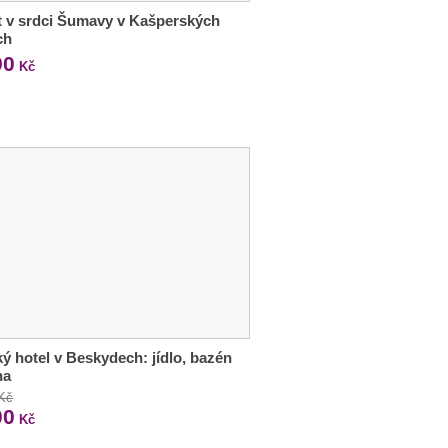
 v srdci Šumavy v Kašperských
ch
90
Kč
ý hotel v Beskydech: jídlo, bazén
na
 Kč
00
Kč