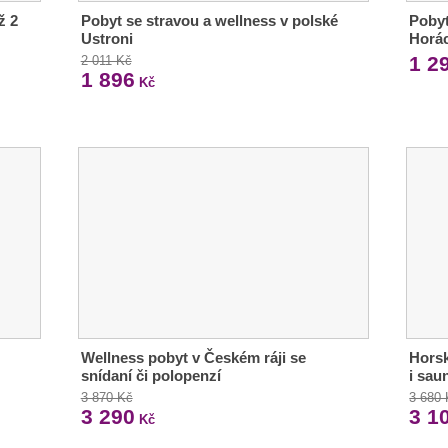
ž 2
Pobyt se stravou a wellness v polské
Pobyt
Ustroni
Horá
1 2
2 011 Kč
1 896
Kč
Wellness pobyt v Českém ráji se
Horsk
snídaní či polopenzí
i sau
3 870 Kč
3 680
3 290
3 1
Kč