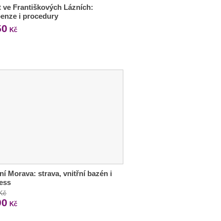
 ve Františkových Lázních:
enze i procedury
50
Kč
ní Morava: strava, vnitřní bazén i
ess
 Kč
90
Kč