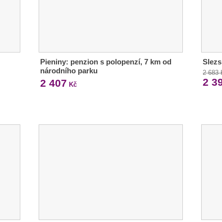
Pieniny: penzion s polopenzí, 7 km od
Slezs
národního parku
2 683
2 3
2 407
Kč