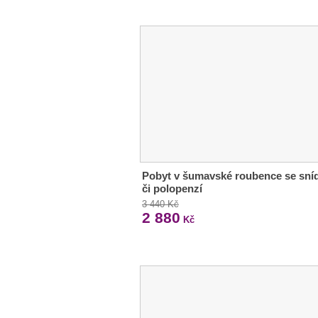
Pobyt v šumavské roubence se sní
či polopenzí
3 440 Kč
2 880
Kč