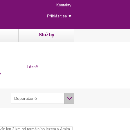
Menu
Kontakty
rychlého
Uživatelské
přístupu
Přihlásit se
menu
Služby
Lázně
e
Doporučené