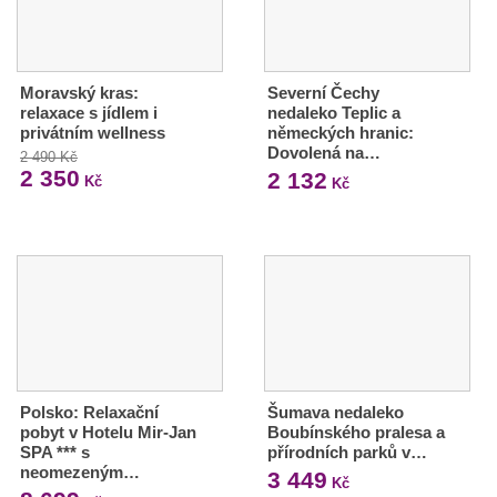
Moravský kras:
Severní Čechy
relaxace s jídlem i
nedaleko Teplic a
privátním wellness
německých hranic:
Dovolená na…
2 490 Kč
2 350
2 132
Kč
Kč
Polsko: Relaxační
Šumava nedaleko
pobyt v Hotelu Mir-Jan
Boubínského pralesa a
SPA *** s
přírodních parků v…
neomezeným…
3 449
Kč