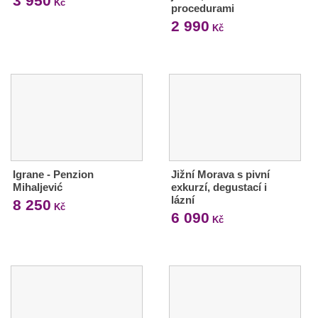
3 950
Kč
procedurami
2 990
Kč
Igrane - Penzion
Jižní Morava s pivní
Mihaljević
exkurzí, degustací i
lázní
8 250
Kč
6 090
Kč