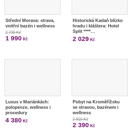
Střední Morava: strava,
Historická Kadaň blízko
vnitřní bazén i wellness
hradu i kláštera: Hotel
Split ****…
2 730 Kč
1 990
2 029
Kč
Kč
Luxus v Mariánkách:
Pobyt na Kroměřížsku
polopenze, wellness i
se stravou, bazénem i
procedury
wellness
4 380
2 810 Kč
Kč
2 390
Kč