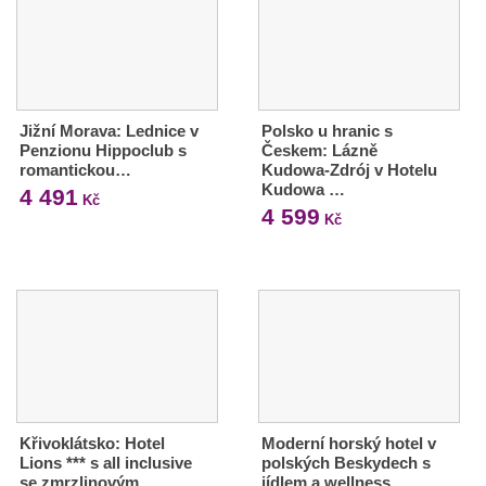
Jižní Morava: Lednice v
Polsko u hranic s
Penzionu Hippoclub s
Českem: Lázně
romantickou…
Kudowa-Zdrój v Hotelu
Kudowa …
4 491
Kč
4 599
Kč
Křivoklátsko: Hotel
Moderní horský hotel v
Lions *** s all inclusive
polských Beskydech s
se zmrzlinovým…
jídlem a wellness