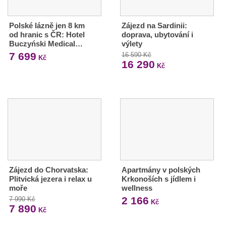
Polské lázně jen 8 km
Zájezd na Sardinii:
od hranic s ČR: Hotel
doprava, ubytování i
Buczyński Medical…
výlety
7 699
16 590 Kč
Kč
16 290
Kč
Zájezd do Chorvatska:
Apartmány v polských
Plitvická jezera i relax u
Krkonoších s jídlem i
moře
wellness
2 166
7 990 Kč
Kč
7 890
Kč