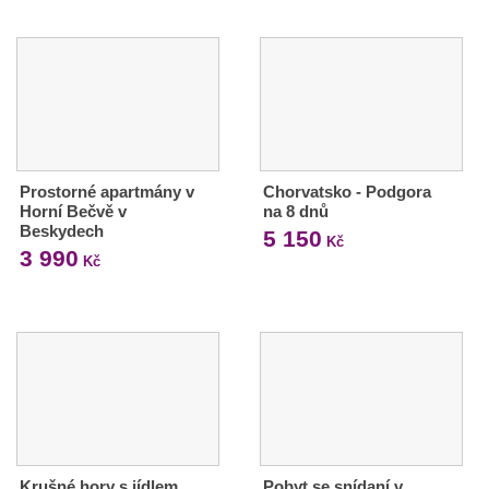
Prostorné apartmány v
Chorvatsko - Podgora
Horní Bečvě v
na 8 dnů
Beskydech
5 150
Kč
3 990
Kč
Krušné hory s jídlem,
Pobyt se snídaní v