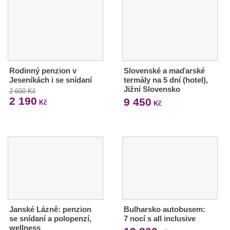
Rodinný penzion v
Slovenské a maďarské
Jeseníkách i se snídaní
termály na 5 dní (hotel),
Jižní Slovensko
2 600 Kč
2 190
9 450
Kč
Kč
Janské Lázně: penzion
Bulharsko autobusem:
se snídaní a polopenzí,
7 nocí s all inclusive
wellness