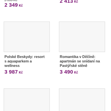
2 413
2 599 Kč
Kč
2 349
Kč
Polské Beskydy: resort
Romantika v Děčíně:
s aquaparkem a
apartmán se snídaní na
wellness
Pastýřské stěně
3 987
3 490
Kč
Kč