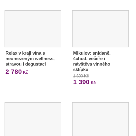
Relax v kraji vína s
Mikulov: snídaně,
neomezeným wellness,
4chod. večeře i
stravou i degustací
návštěva vinného
sklípku
2 780
Kč
1 600 Kč
1 390
Kč