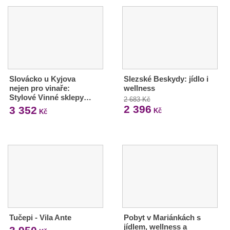
Slovácko u Kyjova
Slezské Beskydy: jídlo i
nejen pro vinaře:
wellness
Stylové Vinné sklepy…
2 683 Kč
2 396
3 352
Kč
Kč
Tučepi - Vila Ante
Pobyt v Mariánkách s
jídlem, wellness a