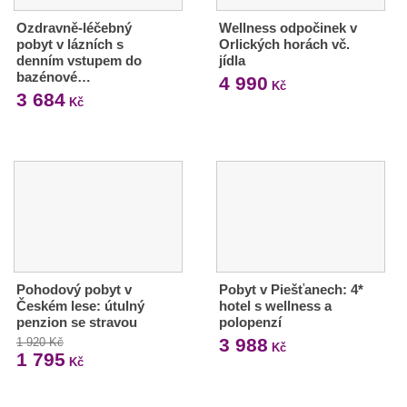
Ozdravně-léčebný
Wellness odpočinek v
pobyt v lázních s
Orlických horách vč.
denním vstupem do
jídla
bazénové…
4 990
Kč
3 684
Kč
Pohodový pobyt v
Pobyt v Piešťanech: 4*
Českém lese: útulný
hotel s wellness a
penzion se stravou
polopenzí
3 988
1 920 Kč
Kč
1 795
Kč