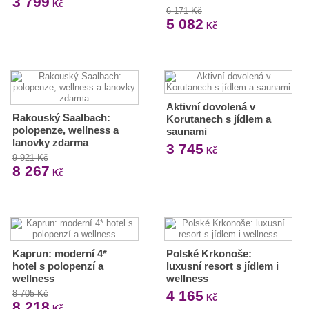
3 799
Kč
6 171 Kč
5 082
Kč
Aktivní dovolená v
Rakouský Saalbach:
Korutanech s jídlem a
polopenze, wellness a
saunami
lanovky zdarma
3 745
Kč
9 921 Kč
8 267
Kč
Kaprun: moderní 4*
Polské Krkonoše:
hotel s polopenzí a
luxusní resort s jídlem i
wellness
wellness
4 165
8 705 Kč
Kč
8 218
Kč