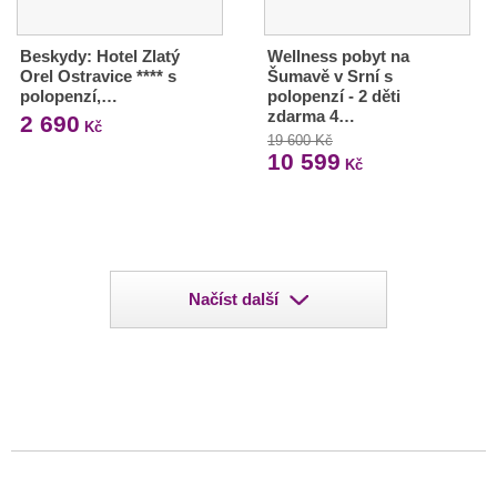
Beskydy: Hotel Zlatý
Wellness pobyt na
Orel Ostravice **** s
Šumavě v Srní s
polopenzí,…
polopenzí - 2 děti
zdarma 4…
2 690
Kč
19 600 Kč
10 599
Kč
Načíst další