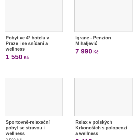
Pobyt ve 4* hotelu v
Igrane - Penzion
Praze i se snídaní a
Mihaljević
wellness
7 990
Kč
1 550
Kč
Sportovně-relaxační
Relax v polských
pobyt se stravou i
Krkonoších s polopenzí
wellness
a wellness