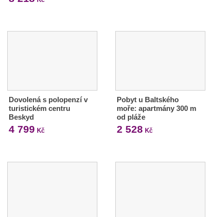
Dovolená s polopenzí v
Pobyt u Baltského
turistickém centru
moře: apartmány 300 m
Beskyd
od pláže
4 799
2 528
Kč
Kč