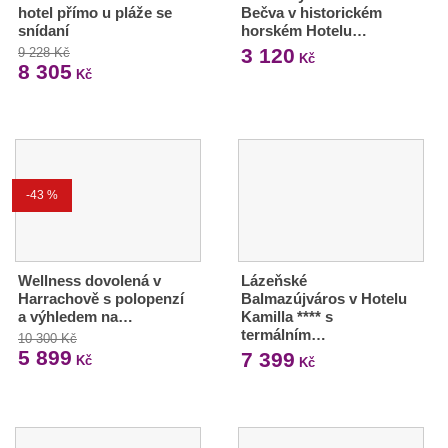
hotel přímo u pláže se
Bečva v historickém
snídaní
horském Hotelu…
3 120
9 228 Kč
Kč
8 305
Kč
-43 %
Wellness dovolená v
Lázeňské
Harrachově s polopenzí
Balmazújváros v Hotelu
a výhledem na…
Kamilla **** s
termálním…
10 300 Kč
5 899
7 399
Kč
Kč