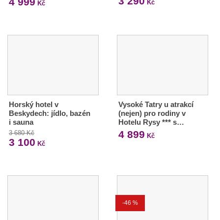
3 290
4 999
Kč
Kč
Horský hotel v
Vysoké Tatry u atrakcí
Beskydech: jídlo, bazén
(nejen) pro rodiny v
i sauna
Hotelu Rysy *** s…
4 899
3 680 Kč
Kč
3 100
Kč
-46 %