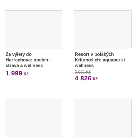
Za výlety do
Resort v polských
Harrachova: nocleh i
Krkonoších: aquapark i
strava a wellness
wellness
1 999
5 056 Kč
Kč
4 826
Kč