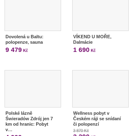
Dovolená u Baltu:
VÍKEND U MOŘE,
polopenze, sauna
Dalmácie
9 479
1 690
Kč
Kč
Polské lázně
Wellness pobyt v
Świeradów Zdrój jen 7
Českém ráji se snídaní
km od hranic: Pobyt
či polopenzí
v…
3 870 Kč