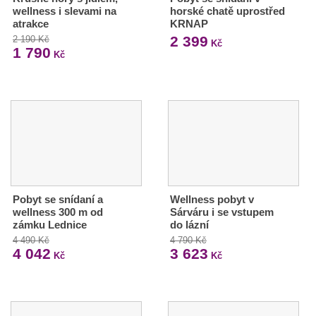
wellness i slevami na
horské chatě uprostřed
atrakce
KRNAP
2 399
2 190 Kč
Kč
1 790
Kč
Pobyt se snídaní a
Wellness pobyt v
wellness 300 m od
Sárváru i se vstupem
zámku Lednice
do lázní
4 490 Kč
4 790 Kč
4 042
3 623
Kč
Kč