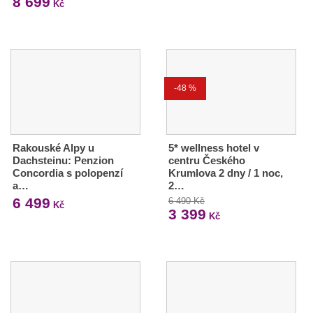
8 699
Kč
-48 %
Rakouské Alpy u
5* wellness hotel v
Dachsteinu: Penzion
centru Českého
Concordia s polopenzí
Krumlova 2 dny / 1 noc,
a…
2…
6 499
6 490 Kč
Kč
3 399
Kč