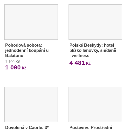
Pohodová sobota:
Polské Beskydy: hotel
jednodenní koupání u
blízko lanovky, snídaně
Balatonu
i wellness
4 481
1 190 Kč
Kč
1 090
Kč
Dovolená v Caorle: 3*
Pustevny: Prostřední