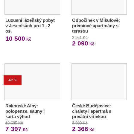
Luxusní lázeňský pobyt
Odpočinek v Mikulově:
v Jeseníkách pro 1 i 2
prémiové apartmány s
os.
terasou
10 500
2 961 Kč
Kč
2 090
Kč
-62 %
Rakouské Alpy:
České Budějovice:
polopenze, sauny i
chalety i apartmá s
karta výhod
privátní vířivkou
19 695 Kč
3 000 Kč
7 397
2 366
Kč
Kč