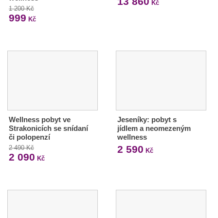
13 860
Kč
1 200 Kč
999
Kč
Wellness pobyt ve
Jeseníky: pobyt s
Strakonicích se snídaní
jídlem a neomezeným
či polopenzí
wellness
2 590
2 490 Kč
Kč
2 090
Kč