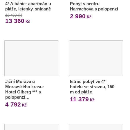
4* Albánie: apartmán u
Pobyt v centru
pláže, letenky, snídaně
Harrachova s polopenzí
2 990
13 460 Kč
Kč
13 360
Kč
Jižní Morava u
Istrie: pobyt ve 4*
Moravského krasu:
hotelu se stravou, 150
Hotel Olberg *** s
m od pláže
polopenzí…
11 379
Kč
4 792
Kč