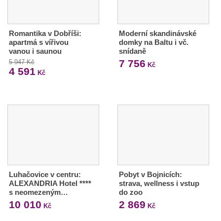
Romantika v Dobříši:
Moderní skandinávské
apartmá s vířivou
domky na Baltu i vč.
vanou i saunou
snídaně
7 756
5 947 Kč
Kč
4 591
Kč
Luhačovice v centru:
Pobyt v Bojnicích:
ALEXANDRIA Hotel ****
strava, wellness i vstup
s neomezeným…
do zoo
10 010
2 869
Kč
Kč