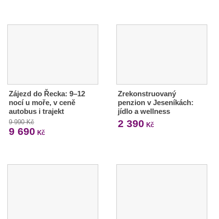
Zájezd do Řecka: 9–12
Zrekonstruovaný
nocí u moře, v ceně
penzion v Jeseníkách:
autobus i trajekt
jídlo a wellness
2 390
9 990 Kč
Kč
9 690
Kč