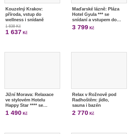
Kouzelný Krakov:
Maďarské lázně: Pláza
příroda, vstup do
Hotel Gyula *** se
wellness i snídaně
snídaní a vstupem do…
3 799
1 838 Kč
Kč
1 637
Kč
Jižní Morava: Relaxace
Relax v Rožnově pod
ve stylovém Hotelu
Radhoštěm: jídlo,
Happy Star **** se…
sauna i bazén
1 490
2 770
Kč
Kč