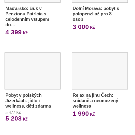
Maďarsko: Bük v
Dolní Morava: pobyt s
Penzionu Patrícia s
polopenzí až pro 8
celodenním vstupem
osob
do…
3 000
Kč
4 399
Kč
Pobyt v polských
Relax na jihu Čech:
Jizerkách: jídlo i
snídaně a neomezený
wellness, děti zdarma
wellness
1 990
5 477 Kč
Kč
5 203
Kč