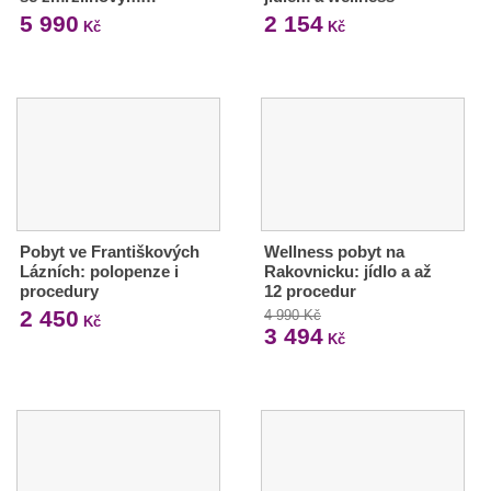
5 990
2 154
Kč
Kč
Pobyt ve Františkových
Wellness pobyt na
Lázních: polopenze i
Rakovnicku: jídlo a až
procedury
12 procedur
2 450
4 990 Kč
Kč
3 494
Kč