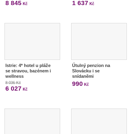
8 845
1 637
Kč
Kč
Istrie: 4* hotel u pláže
Útulný penzion na
se stravou, bazénem i
Slovácku i se
wellness
snídaněmi
990
8 036 Kč
Kč
6 027
Kč