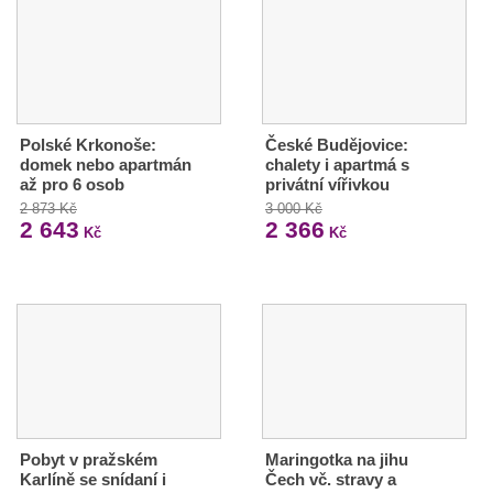
Polské Krkonoše:
České Budějovice:
domek nebo apartmán
chalety i apartmá s
až pro 6 osob
privátní vířivkou
2 873 Kč
3 000 Kč
2 643
2 366
Kč
Kč
Pobyt v pražském
Maringotka na jihu
Karlíně se snídaní i
Čech vč. stravy a