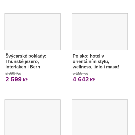
Švýcarské poklady:
Polsko: hotel v
Thunské jezero,
orientálním stylu,
Interlaken i Bern
wellness, jídlo i masáž
2 990 Kč
5 159 Kč
2 599
4 642
Kč
Kč