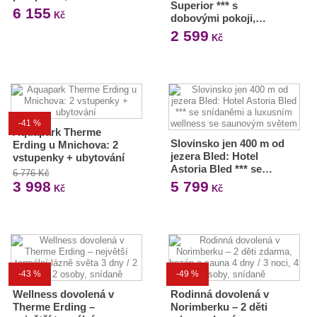
Superior *** s
6 155
Kč
dobovými pokoji,…
2 599
Kč
-41 %
Aquapark Therme
Slovinsko jen 400 m od
Erding u Mnichova: 2
jezera Bled: Hotel
vstupenky + ubytování
Astoria Bled *** se…
6 776 Kč
3 998
5 799
Kč
Kč
-43 %
-49 %
Wellness dovolená v
Rodinná dovolená v
Therme Erding –
Norimberku – 2 děti