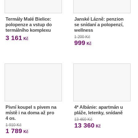
Termály Malé Bielice:
Janské Lázně: penzion
polopenze a vstup do
se snídaní a polopenzí,
termálního komplexu
wellness
3 161
1 200 Kč
Kč
999
Kč
Pivní koupel s pivem na
4* Albánie: apartmán u
místě i na doma až pro
pláže, letenky, snídaně
4 os.
13 460 Kč
13 360
1 910 Kč
Kč
1 789
Kč