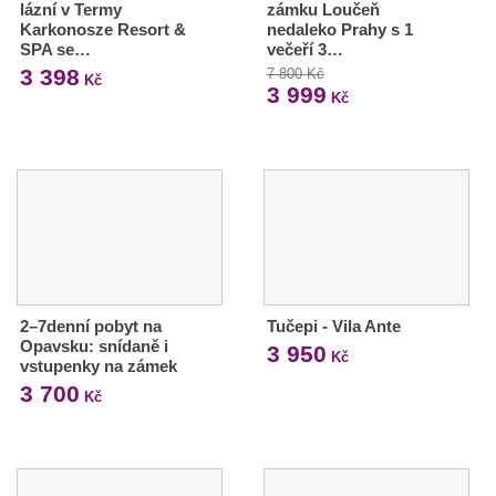
lázní v Termy
zámku Loučeň
Karkonosze Resort &
nedaleko Prahy s 1
SPA se…
večeří 3…
3 398
7 800 Kč
Kč
3 999
Kč
2–7denní pobyt na
Tučepi - Vila Ante
Opavsku: snídaně i
3 950
Kč
vstupenky na zámek
3 700
Kč