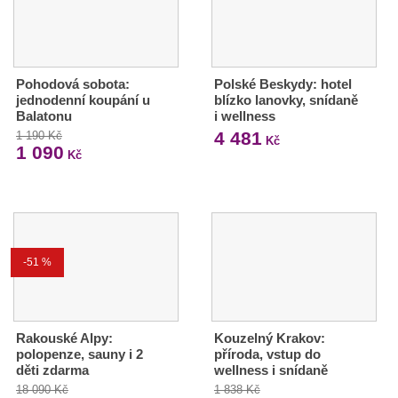
Pohodová sobota:
Polské Beskydy: hotel
jednodenní koupání u
blízko lanovky, snídaně
Balatonu
i wellness
4 481
1 190 Kč
Kč
1 090
Kč
-51 %
Rakouské Alpy:
Kouzelný Krakov:
polopenze, sauny i 2
příroda, vstup do
děti zdarma
wellness i snídaně
18 090 Kč
1 838 Kč