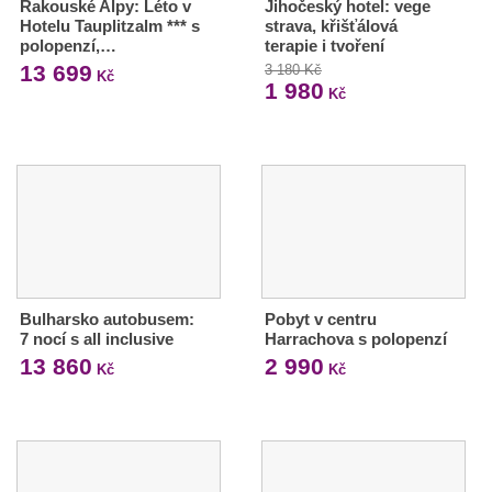
Rakouské Alpy: Léto v
Jihočeský hotel: vege
Hotelu Tauplitzalm *** s
strava, křišťálová
polopenzí,…
terapie i tvoření
13 699
3 180 Kč
Kč
1 980
Kč
Bulharsko autobusem:
Pobyt v centru
7 nocí s all inclusive
Harrachova s polopenzí
13 860
2 990
Kč
Kč