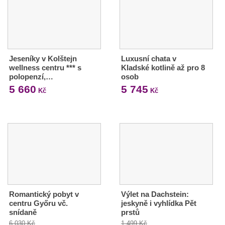
Jeseníky v Kolštejn
Luxusní chata v
wellness centru *** s
Kladské kotlině až pro 8
polopenzí,…
osob
5 660
5 745
Kč
Kč
Romantický pobyt v
Výlet na Dachstein:
centru Győru vč.
jeskyně i vyhlídka Pět
snídaně
prstů
6 030 Kč
1 499 Kč