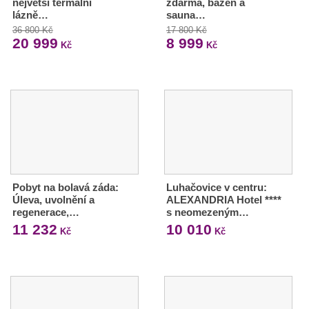
největší termální
zdarma, bazén a
lázně…
sauna…
36 800 Kč
17 800 Kč
20 999
8 999
Kč
Kč
Pobyt na bolavá záda:
Luhačovice v centru:
Úleva, uvolnění a
ALEXANDRIA Hotel ****
regenerace,…
s neomezeným…
11 232
10 010
Kč
Kč