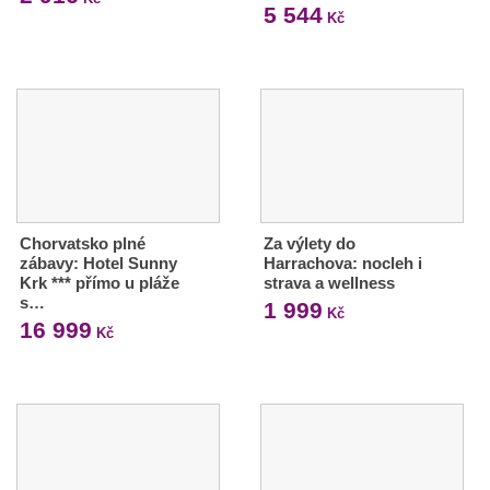
5 544
Kč
Chorvatsko plné
Za výlety do
zábavy: Hotel Sunny
Harrachova: nocleh i
Krk *** přímo u pláže
strava a wellness
s…
1 999
Kč
16 999
Kč