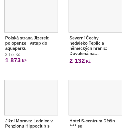
Polská strana Jizerek:
Severní Čechy
polopenze i vstup do
nedaleko Teplic a
aquaparku
německých hranic:
Dovolená na…
2 172 Kč
1 873
2 132
Kč
Kč
Jižní Morava: Lednice v
Hotel S-centrum Děčín
Penzionu Hippoclub s
**** se