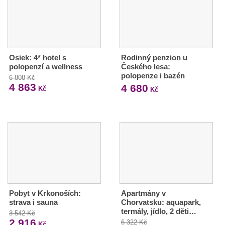
Osiek: 4* hotel s
Rodinný penzion u
polopenzí a wellness
Českého lesa:
polopenze i bazén
6 808 Kč
4 863
4 680
Kč
Kč
Pobyt v Krkonoších:
Apartmány v
strava i sauna
Chorvatsku: aquapark,
termály, jídlo, 2 děti…
3 542 Kč
2 916
6 322 Kč
Kč