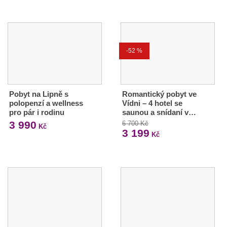
-52 %
Pobyt na Lipně s
Romantický pobyt ve
polopenzí a wellness
Vídni – 4 hotel se
pro pár i rodinu
saunou a snídaní v…
3 990
6 700 Kč
Kč
3 199
Kč