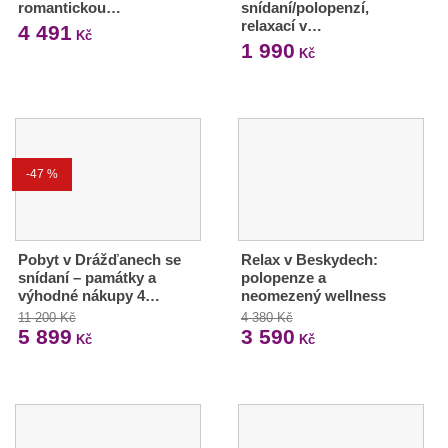
romantickou…
snídaní/polopenzí,
relaxací v…
4 491
Kč
1 990
Kč
-47 %
Pobyt v Drážďanech se
Relax v Beskydech:
snídaní – památky a
polopenze a
výhodné nákupy 4…
neomezený wellness
11 200 Kč
4 380 Kč
5 899
3 590
Kč
Kč