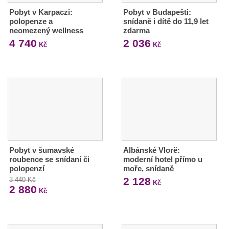
Pobyt v Karpaczi:
Pobyt v Budapešti:
polopenze a
snídaně i dítě do 11,9 let
neomezený wellness
zdarma
4 740
2 036
Kč
Kč
Pobyt v šumavské
Albánské Vlorë:
roubence se snídaní či
moderní hotel přímo u
polopenzí
moře, snídaně
2 128
3 440 Kč
Kč
2 880
Kč