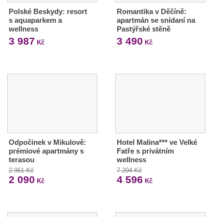
Polské Beskydy: resort
Romantika v Děčíně:
s aquaparkem a
apartmán se snídaní na
wellness
Pastýřské stěně
3 987
3 490
Kč
Kč
Odpočinek v Mikulově:
Hotel Malina*** ve Velké
prémiové apartmány s
Fatře s privátním
terasou
wellness
2 961 Kč
7 294 Kč
2 090
4 596
Kč
Kč