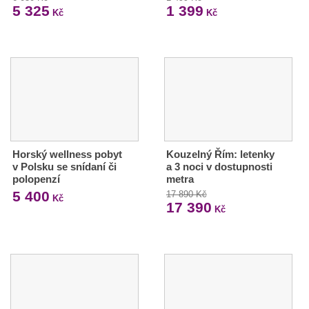
5 325
1 399
Kč
Kč
Horský wellness pobyt
Kouzelný Řím: letenky
v Polsku se snídaní či
a 3 noci v dostupnosti
polopenzí
metra
5 400
17 890 Kč
Kč
17 390
Kč