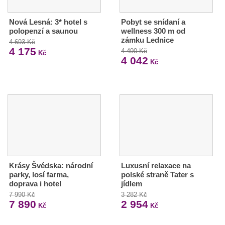
Nová Lesná: 3* hotel s
Pobyt se snídaní a
polopenzí a saunou
wellness 300 m od
zámku Lednice
4 693 Kč
4 175
4 490 Kč
Kč
4 042
Kč
Krásy Švédska: národní
Luxusní relaxace na
parky, losí farma,
polské straně Tater s
doprava i hotel
jídlem
7 990 Kč
3 282 Kč
7 890
2 954
Kč
Kč