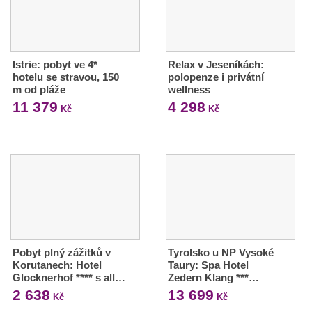
Istrie: pobyt ve 4*
Relax v Jeseníkách:
hotelu se stravou, 150
polopenze i privátní
m od pláže
wellness
11 379
4 298
Kč
Kč
Pobyt plný zážitků v
Tyrolsko u NP Vysoké
Korutanech: Hotel
Taury: Spa Hotel
Glocknerhof **** s all…
Zedern Klang ***…
2 638
13 699
Kč
Kč