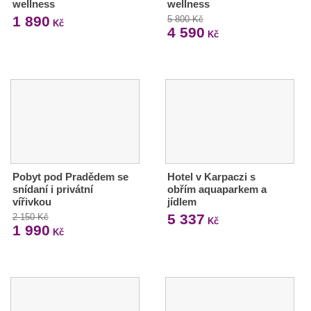
wellness
wellness
1 890
5 800 Kč
Kč
4 590
Kč
Pobyt pod Pradědem se
Hotel v Karpaczi s
snídaní i privátní
obřím aquaparkem a
vířivkou
jídlem
5 337
2 150 Kč
Kč
1 990
Kč