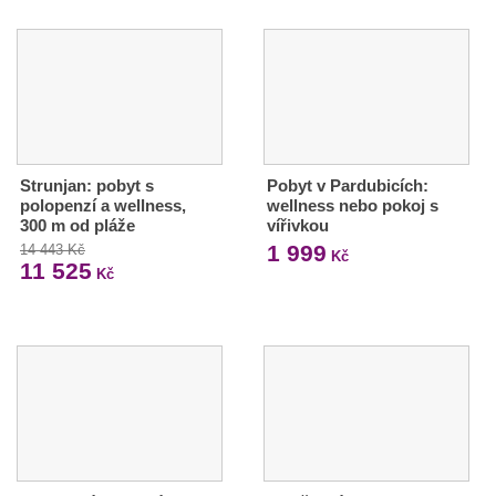
Strunjan: pobyt s
Pobyt v Pardubicích:
polopenzí a wellness,
wellness nebo pokoj s
300 m od pláže
vířivkou
1 999
14 443 Kč
Kč
11 525
Kč