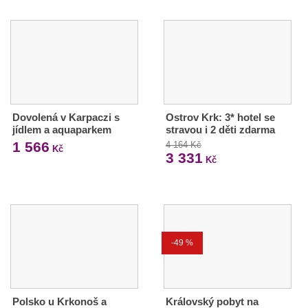
Dovolená v Karpaczi s
Ostrov Krk: 3* hotel se
jídlem a aquaparkem
stravou i 2 děti zdarma
1 566
4 164 Kč
Kč
3 331
Kč
-49 %
Polsko u Krkonoš a
Královský pobyt na