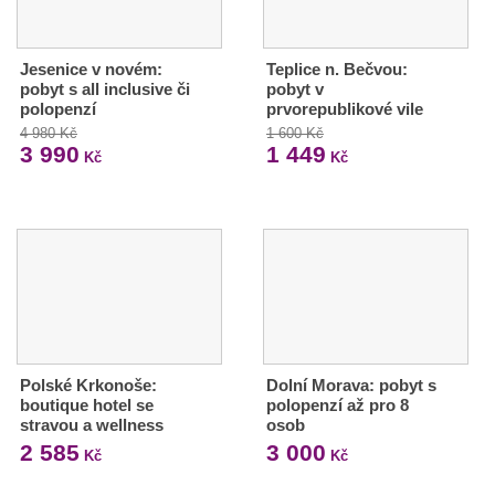
Jesenice v novém:
Teplice n. Bečvou:
pobyt s all inclusive či
pobyt v
polopenzí
prvorepublikové vile
4 980 Kč
1 600 Kč
3 990
1 449
Kč
Kč
Polské Krkonoše:
Dolní Morava: pobyt s
boutique hotel se
polopenzí až pro 8
stravou a wellness
osob
2 585
3 000
Kč
Kč