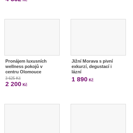
Pronájem luxusních
Jižní Morava s pivní
wellness pokojů v
exkurzí, degustací i
centru Olomouce
lázní
1 890
3 625 Kč
Kč
2 200
Kč