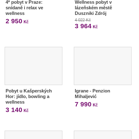
4* pobyt v Praze:
Wellness pobyt v
snídaně i relax ve
lázeňském městě
wellness
Duszniki Zdrój
2 950
4 022 Kč
Kč
3 964
Kč
Pobyt u Kašperských
Igrane - Penzion
Hor: jídlo, bowling a
Mihaljević
wellness
7 990
Kč
3 140
Kč