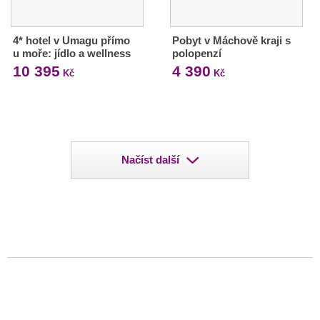
4* hotel v Umagu přímo
Pobyt v Máchově kraji s
u moře: jídlo a wellness
polopenzí
10 395
4 390
Kč
Kč
Načíst další