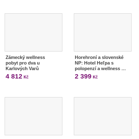
Zámecký wellness
Horehroní a slovenské
pobyt pro dva u
NP: Hotel Heľpa s
Karlových Varů
polopenzí a wellness …
4 812
2 399
Kč
Kč