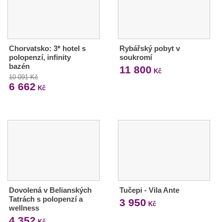
Chorvatsko: 3* hotel s
Rybářský pobyt v
polopenzí, infinity
soukromí
bazén
11 800
Kč
10 091 Kč
6 662
Kč
Dovolená v Belianských
Tučepi - Vila Ante
Tatrách s polopenzí a
3 950
Kč
wellness
4 352
Kč