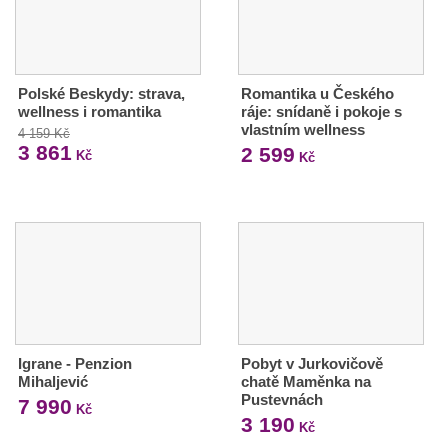
Polské Beskydy: strava,
Romantika u Českého
wellness i romantika
ráje: snídaně i pokoje s
vlastním wellness
4 159 Kč
3 861
2 599
Kč
Kč
Igrane - Penzion
Pobyt v Jurkovičově
Mihaljević
chatě Maměnka na
Pustevnách
7 990
Kč
3 190
Kč