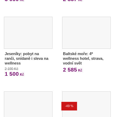
Jeseníky: pobyt na
Baltské moře: 4*
ranči, snídaně i sleva na
wellness hotel, strava,
wellness
vodní svět
2 585
2 190 Kč
Kč
1 500
Kč
-49 %