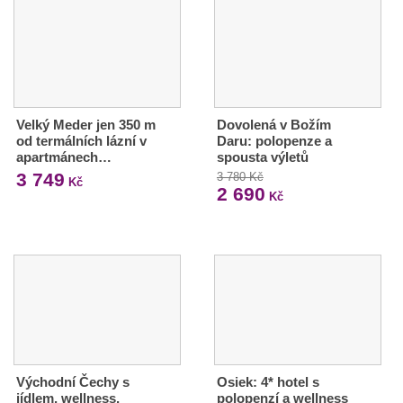
Velký Meder jen 350 m
Dovolená v Božím
od termálních lázní v
Daru: polopenze a
apartmánech…
spousta výletů
3 749
3 780 Kč
Kč
2 690
Kč
Východní Čechy s
Osiek: 4* hotel s
jídlem, wellness,
polopenzí a wellness