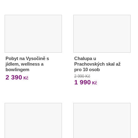
Pobyt na Vysočině s
Chalupa u
jídlem, wellness a
Prachovských skal až
bowlingem
pro 10 osob
2 390
2 990 Kč
Kč
1 990
Kč