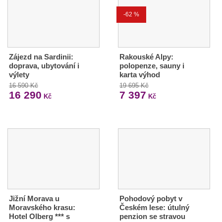
-62 %
Zájezd na Sardinii:
Rakouské Alpy:
doprava, ubytování i
polopenze, sauny i
výlety
karta výhod
16 590 Kč
19 695 Kč
16 290
7 397
Kč
Kč
Jižní Morava u
Pohodový pobyt v
Moravského krasu:
Českém lese: útulný
Hotel Olberg *** s
penzion se stravou