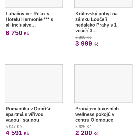
Luhačovice: Relax v
Královský pobyt na
Hotelu Harmonie *** s
zámku Loučeň
all inclusive…
nedaleko Prahy s 1
večeří 3…
6 750
Kč
7 800 Kč
3 999
Kč
Romantika v Dobříši:
Pronájem luxusních
apartmá s vířivou
wellness pokojů v
vanou i saunou
centru Olomouce
5 947 Kč
3 625 Kč
4 591
2 200
Kč
Kč