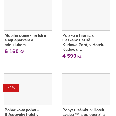
Mobilní domek na Istrii
Polsko u hranic s
s aquaparkem a
Českem: Lázně
miniklubem
Kudowa-Zdrój v Hotelu
Kudowa …
6 160
Kč
4 599
Kč
-48 %
Pohádkový pobyt -
Pobyt u zámku v Hotelu
Středověký hotel v
Lysice *** s polopenzí a