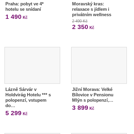
Praha: pobyt ve 4*
Moravský kras:
hotelu se snídaní
relaxace s jídlem i
privátním wellness
1 490
Kč
2 490 Kč
2 350
Kč
Lázně Sárvár v
Jižní Morava: Velké
Holdvirág Hotelu *** s
Bílovice v Pensionu
polopenzí, vstupem
Mlýn s polopenzí,…
do…
3 899
Kč
5 299
Kč