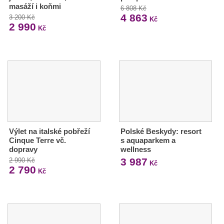
masáží i koňmi
6 808 Kč
4 863
3 200 Kč
Kč
2 990
Kč
Výlet na italské pobřeží
Polské Beskydy: resort
Cinque Terre vč.
s aquaparkem a
dopravy
wellness
3 987
2 990 Kč
Kč
2 790
Kč