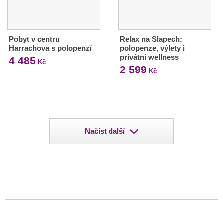
Pobyt v centru
Relax na Slapech:
Harrachova s polopenzí
polopenze, výlety i
privátní wellness
4 485
Kč
2 599
Kč
Načíst další