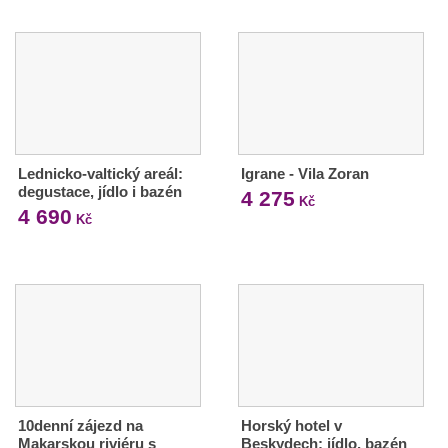
Lednicko-valtický areál:
Igrane - Vila Zoran
degustace, jídlo i bazén
4 275
Kč
4 690
Kč
10denní zájezd na
Horský hotel v
Makarskou riviéru s
Beskydech: jídlo, bazén