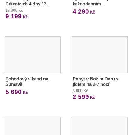
Dětenicích 4 dny / 3…
každodenním…
4 290
17 800 Kč
Kč
9 199
Kč
Pohodový víkend na
Pobyt v Božím Daru s
Šumavě
jídlem na 2-7 nocí
5 690
3 000 Kč
Kč
2 599
Kč