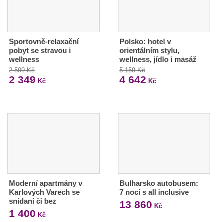
Sportovně-relaxační
Polsko: hotel v
pobyt se stravou i
orientálním stylu,
wellness
wellness, jídlo i masáž
2 599 Kč
5 159 Kč
2 349
4 642
Kč
Kč
Moderní apartmány v
Bulharsko autobusem:
Karlových Varech se
7 nocí s all inclusive
snídaní či bez
13 860
Kč
1 400
Kč