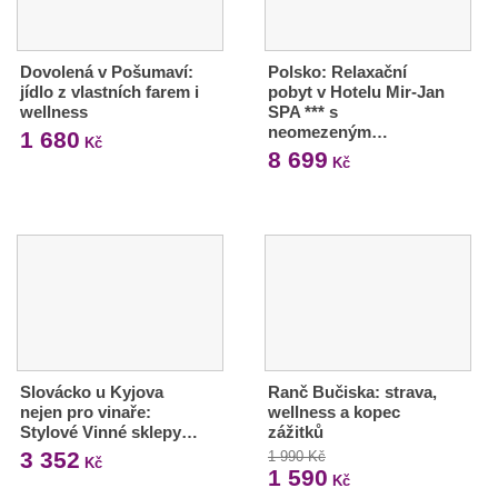
Dovolená v Pošumaví:
Polsko: Relaxační
jídlo z vlastních farem i
pobyt v Hotelu Mir-Jan
wellness
SPA *** s
neomezeným…
1 680
Kč
8 699
Kč
Slovácko u Kyjova
Ranč Bučiska: strava,
nejen pro vinaře:
wellness a kopec
Stylové Vinné sklepy…
zážitků
3 352
1 990 Kč
Kč
1 590
Kč