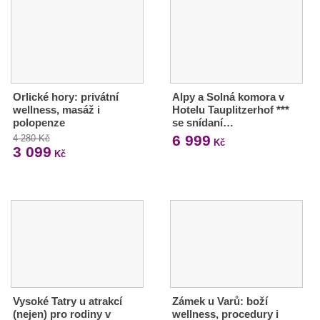
Orlické hory: privátní
Alpy a Solná komora v
wellness, masáž i
Hotelu Tauplitzerhof ***
polopenze
se snídaní…
6 999
4 280 Kč
Kč
3 099
Kč
Vysoké Tatry u atrakcí
Zámek u Varů: boží
(nejen) pro rodiny v
wellness, procedury i