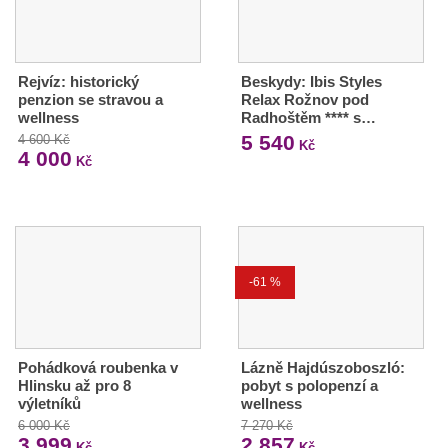
Rejvíz: historický
Beskydy: Ibis Styles
penzion se stravou a
Relax Rožnov pod
wellness
Radhoštěm **** s…
5 540
4 600 Kč
Kč
4 000
Kč
-61 %
Pohádková roubenka v
Lázně Hajdúszoboszló:
Hlinsku až pro 8
pobyt s polopenzí a
výletníků
wellness
6 000 Kč
7 270 Kč
3 999
2 857
Kč
Kč