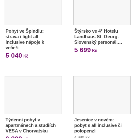
Pobyt ve Špindlu:
Štýrsko ve 4* Hotelu
strava i light all
Landhaus St. Georg:
inclusive nápoje k
Slovenský personál,…
večeři
5 699
Kč
5 040
Kč
Týdenní pobyt v
Jesenice v novém:
apartmánech a studiích
pobyt s all inclusive či
VESA v Chorvatsku
polopenzí
4 980 Kč