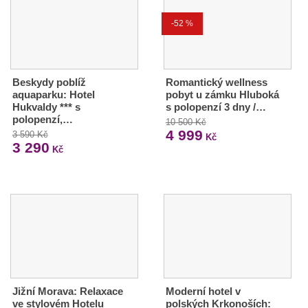
-52 %
Beskydy poblíž
Romantický wellness
aquaparku: Hotel
pobyt u zámku Hluboká
Hukvaldy *** s
s polopenzí 3 dny /…
polopenzí,…
10 500 Kč
4 999
3 590 Kč
Kč
3 290
Kč
Jižní Morava: Relaxace
Moderní hotel v
ve stylovém Hotelu
polských Krkonoších: