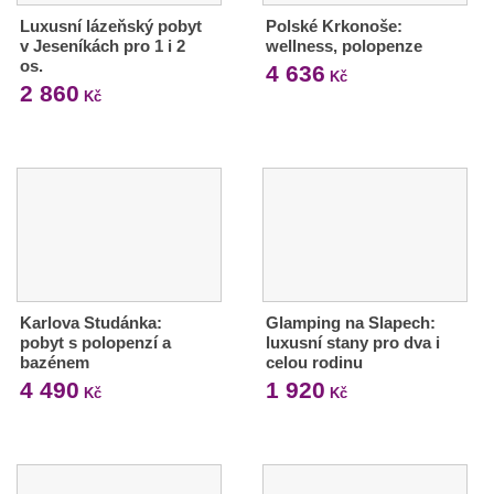
Luxusní lázeňský pobyt
Polské Krkonoše:
v Jeseníkách pro 1 i 2
wellness, polopenze
os.
4 636
Kč
2 860
Kč
Karlova Studánka:
Glamping na Slapech:
pobyt s polopenzí a
luxusní stany pro dva i
bazénem
celou rodinu
4 490
1 920
Kč
Kč