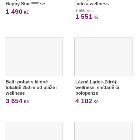
Happy Star **** se…
jídlo a wellness
1 490
1 666 Kč
Kč
1 551
Kč
Balt: pobyt v klidné
Lázně Lądek-Zdrój:
lokalitě 250 m od pláže i
wellness, snídaně či
wellness
polopenze
3 654
4 182
Kč
Kč