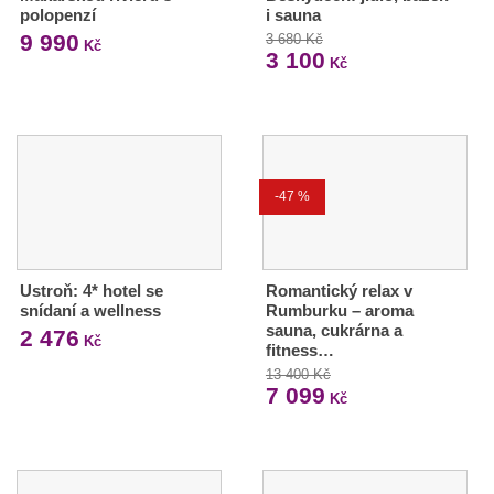
polopenzí
i sauna
9 990
3 680 Kč
Kč
3 100
Kč
-47 %
Ustroň: 4* hotel se
Romantický relax v
snídaní a wellness
Rumburku – aroma
sauna, cukrárna a
2 476
Kč
fitness…
13 400 Kč
7 099
Kč