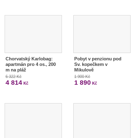
Chorvatský Karlobag:
Pobyt v penzionu pod
apartmán pro 4 os., 200
Sv. kopečkem v
m na pláž
Mikulově
6 322 Kč
1 900 Kč
4 814
1 890
Kč
Kč