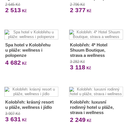
2 645 Kč
2 796 Kč
2 513
2 377
Kč
Kč
Spa hotel v Kolobřehu
Kolobřeh: 4* Hotel
u pláže: wellness i
Shuum Boutique,
polopenze
strava a wellness
4 682
3 282 Kč
Kč
3 118
Kč
Kolobřeh: krásný resort
Kolobřeh: luxusní
u pláže, wellness i jídlo
rodinný hotel u pláže,
strava i wellness
3 907 Kč
3 631
2 249
Kč
Kč