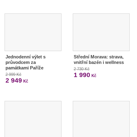
Jednodenní výlet s
Střední Morava: strava,
průvodcem za
vnitřní bazén i wellness
památkami Paříže
2 730 Kč
1 990
2 999 Kč
Kč
2 949
Kč