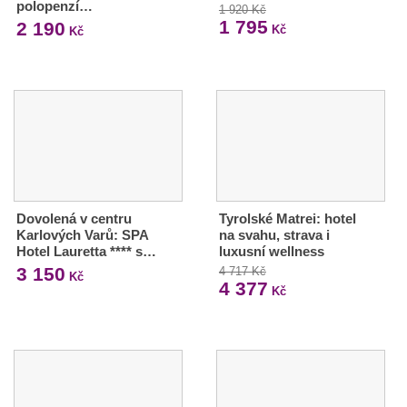
polopenzí…
1 920 Kč
1 795
2 190
Kč
Kč
Dovolená v centru
Tyrolské Matrei: hotel
Karlových Varů: SPA
na svahu, strava i
Hotel Lauretta **** s…
luxusní wellness
3 150
4 717 Kč
Kč
4 377
Kč