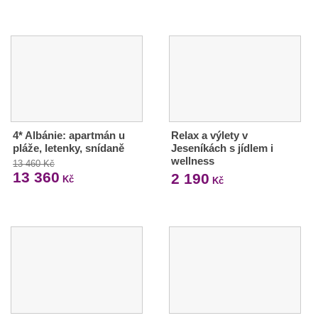
4* Albánie: apartmán u
Relax a výlety v
pláže, letenky, snídaně
Jeseníkách s jídlem i
wellness
13 460 Kč
13 360
2 190
Kč
Kč