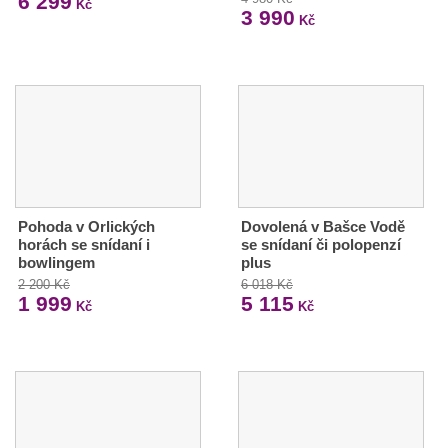
6 299
Kč
3 990
Kč
Pohoda v Orlických
Dovolená v Bašce Vodě
horách se snídaní i
se snídaní či polopenzí
bowlingem
plus
2 200 Kč
6 018 Kč
1 999
5 115
Kč
Kč