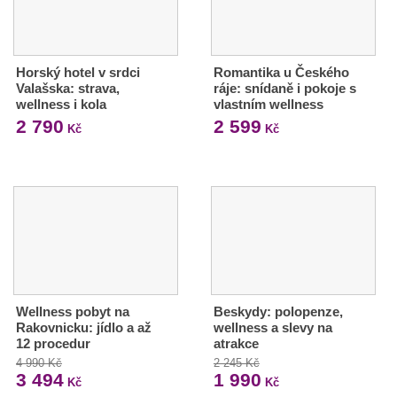
Horský hotel v srdci
Romantika u Českého
Valašska: strava,
ráje: snídaně i pokoje s
wellness i kola
vlastním wellness
2 790
2 599
Kč
Kč
Wellness pobyt na
Beskydy: polopenze,
Rakovnicku: jídlo a až
wellness a slevy na
12 procedur
atrakce
4 990 Kč
2 245 Kč
3 494
1 990
Kč
Kč