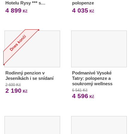
Hotelu Rysy *** s…
polopenze
4 899
4 035
Kč
Kč
Rodinný penzion v
Podmanivé Vysoké
Jeseníkách i se snídaní
Tatry: polopenze a
soukromý wellness
2 600 Kč
2 190
6 541 Kč
Kč
4 596
Kč