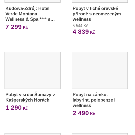
Kudowa-Zdrój: Hotel
Pobyt v tiché oravské
Verde Montana
přírodě s neomezeným
Wellness & Spa **** s…
wellness
7 299
5 544 Kč
Kč
4 839
Kč
Pobyt v srdci Šumavy v
Pobyt na zámku:
Kašperských Horách
labyrint, polopenze i
wellness
1 290
Kč
2 490
Kč