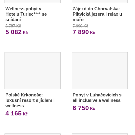
Wellness pobyt v
Zájezd do Chorvatska:
Hotelu Turiec**** se
Plitvická jezera i relax u
snídaní
moře
5 787 Kč
7 990 Kč
5 082
7 890
Kč
Kč
Polské Krkonoše:
Pobyt v Luhačovicích s
luxusní resort s jídlem i
all inclusive a wellness
wellness
6 750
Kč
4 165
Kč