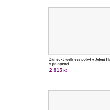
Zámecký wellness pobyt v Jelení H
s polopenzí
2 815
Kč