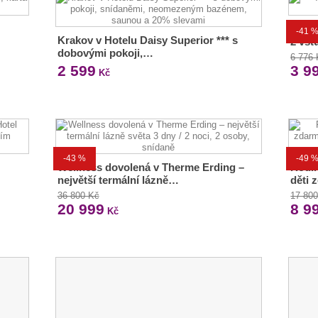
Aqua
-41 
Krakov v Hotelu Daisy Superior *** s
2 vst
dobovými pokoji,…
6 776
2 599
3 9
Kč
-43 %
-49 
Wellness dovolená v Therme Erding –
Rodin
největší termální lázně…
děti 
36 800 Kč
17 80
20 999
8 9
Kč