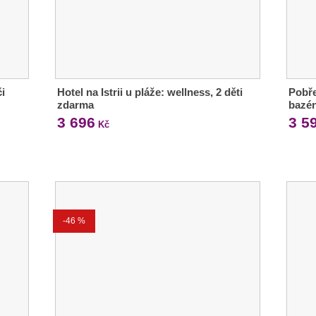
i
Hotel na Istrii u pláže: wellness, 2 děti
Pobře
zdarma
bazén
3 696
3 5
Kč
-46 %