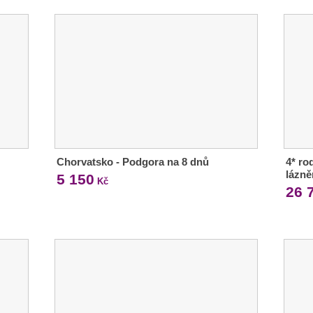
Chorvatsko - Podgora na 8 dnů
4* ro
lázně
5 150
Kč
26 