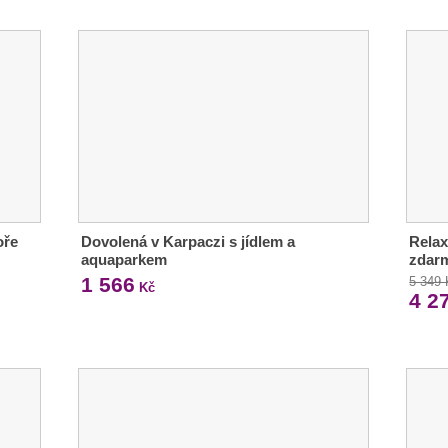
oře
Dovolená v Karpaczi s jídlem a
Relax 
aquaparkem
zdar
1 566
5 349
Kč
4 2