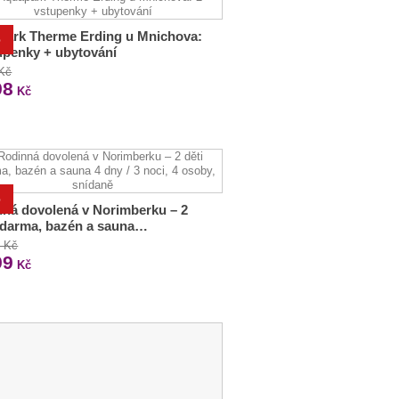
park Therme Erding u Mnichova:
%
upenky + ubytování
 Kč
98
Kč
%
ná dovolená v Norimberku – 2
zdarma, bazén a sauna…
0 Kč
99
Kč