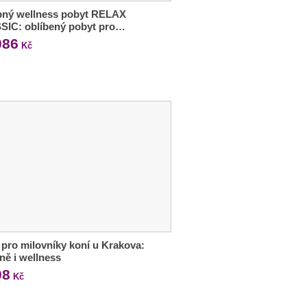
bný wellness pobyt RELAX
SIC: oblíbený pobyt pro…
086
Kč
 pro milovníky koní u Krakova:
ně i wellness
08
Kč