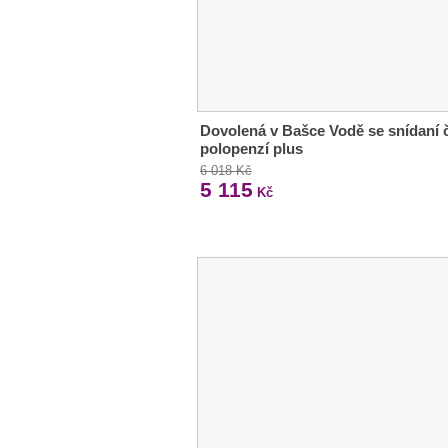
Dovolená v Bašce Vodě se snídaní č
polopenzí plus
6 018 Kč
5 115
Kč