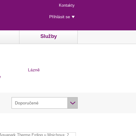
Menu
Kontakty
rychlého
Uživatelské
přístupu
Přihlásit se
menu
Služby
Lázně
e
Doporučené