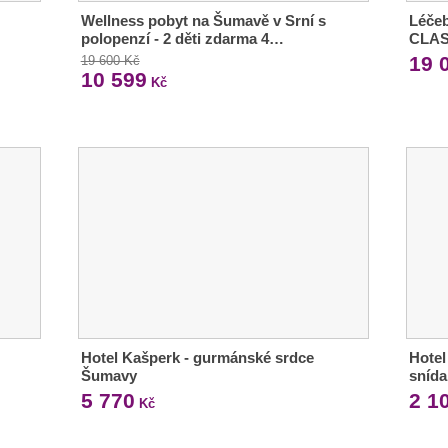
Wellness pobyt na Šumavě v Srní s
Léče
polopenzí - 2 děti zdarma 4…
CLAS
19 
19 600 Kč
10 599
Kč
Hotel Kašperk - gurmánské srdce
Hotel
Šumavy
snída
5 770
2 1
Kč