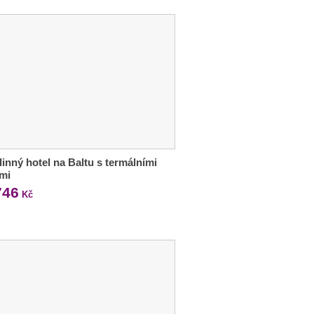
dinný hotel na Baltu s termálními
mi
746
Kč