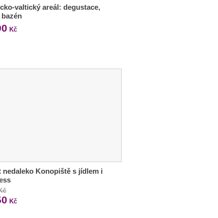
cko-valtický areál: degustace,
 i bazén
90
Kč
 nedaleko Konopiště s jídlem i
ess
 Kč
50
Kč