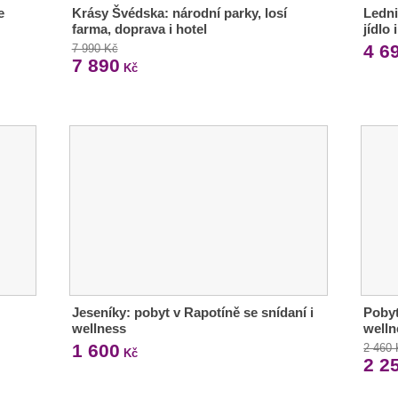
e
Krásy Švédska: národní parky, losí
Ledni
farma, doprava i hotel
jídlo
4 6
7 990 Kč
7 890
Kč
Jeseníky: pobyt v Rapotíně se snídaní i
Pobyt
wellness
welln
1 600
2 460
Kč
2 2