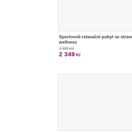
Sportovně-relaxační pobyt se strav
wellness
2 599 Kč
2 349
Kč