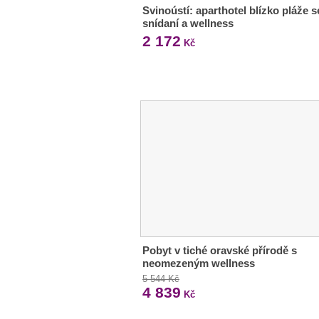
Svinoústí: aparthotel blízko pláže s
snídaní a wellness
2 172
Kč
Pobyt v tiché oravské přírodě s
neomezeným wellness
5 544 Kč
4 839
Kč