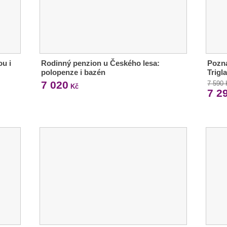
ou i
Rodinný penzion u Českého lesa:
Pozná
polopenze i bazén
Trigl
7 020
7 590
Kč
7 2