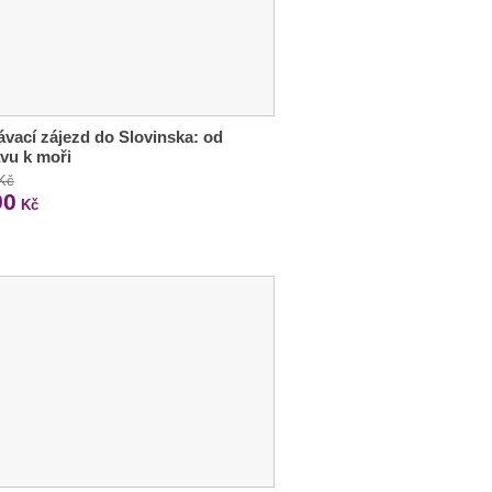
vací zájezd do Slovinska: od
avu k moři
 Kč
90
Kč