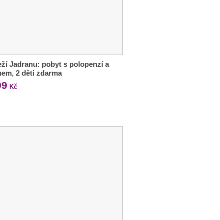
ží Jadranu: pobyt s polopenzí a
em, 2 děti zdarma
99
Kč