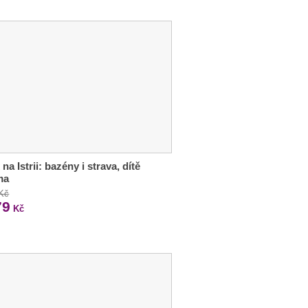
na Istrii: bazény i strava, dítě
ma
 Kč
79
Kč