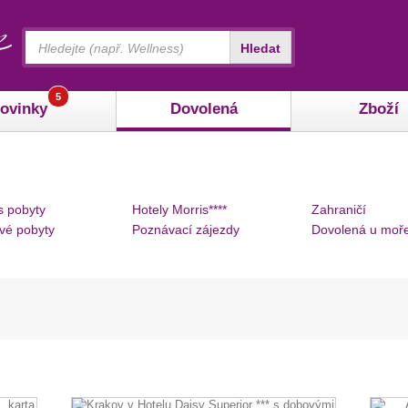
Vyhledávání
Hledat
5
ovinky
Dovolená
Zboží
s pobyty
Hotely Morris****
Zahraničí
vé pobyty
Poznávací zájezdy
Dovolená u moř