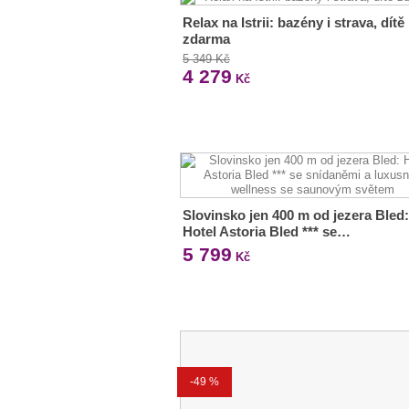
Relax na Istrii: bazény i strava, dítě
zdarma
5 349 Kč
4 279
Kč
Slovinsko jen 400 m od jezera Bled:
Hotel Astoria Bled *** se…
5 799
Kč
-49 %