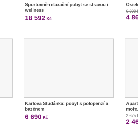
Sportovně-relaxační pobyt se stravou i
Osiek
wellness
6 808
4 8
18 592
Kč
Karlova Studánka: pobyt s polopenzí a
Apart
bazénem
moře,
6 690
2 675
Kč
2 4