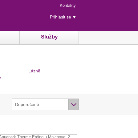
Menu
Kontakty
rychlého
Uživatelské
přístupu
Přihlásit se
menu
Služby
Lázně
e
Doporučené