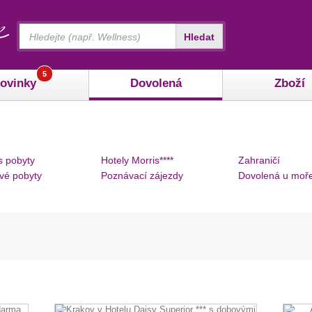
Vyhledávání
Hledat
5
ovinky
Dovolená
Zboží
s pobyty
Hotely Morris****
Zahraničí
vé pobyty
Poznávací zájezdy
Dovolená u moř