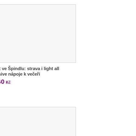
 ve Špindlu: strava i light all
sive nápoje k večeři
60
Kč