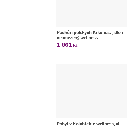
Podhůří polských Krkonoš: jídlo i
neomezený wellness
1 861
Kč
Pobyt v Kolobřehu: wellness, all