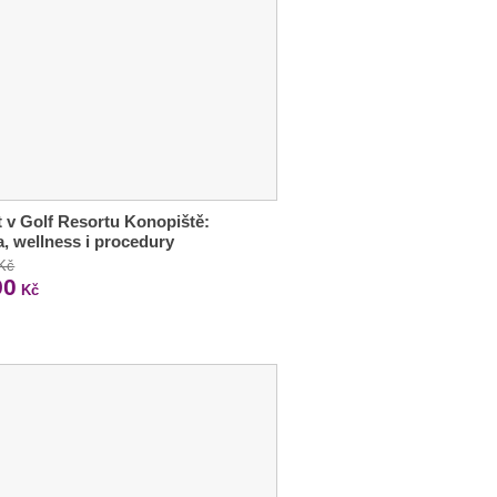
 v Golf Resortu Konopiště:
a, wellness i procedury
 Kč
90
Kč