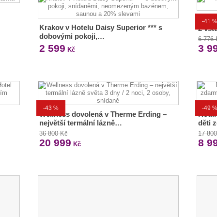
Aqua
-41 
Krakov v Hotelu Daisy Superior *** s
2 vst
dobovými pokoji,…
6 776
2 599
3 9
Kč
-43 %
-49 
Wellness dovolená v Therme Erding –
Rodin
největší termální lázně…
děti 
36 800 Kč
17 80
20 999
8 9
Kč