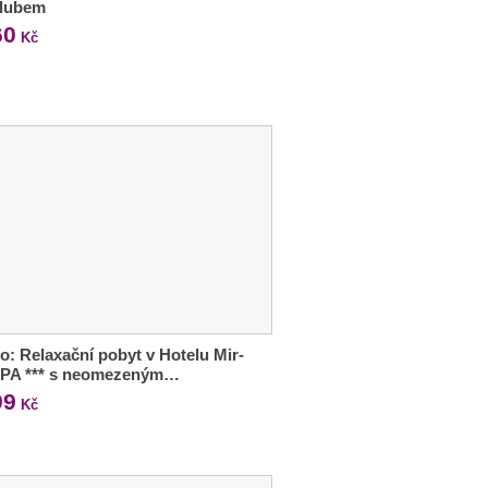
klubem
60
Kč
o: Relaxační pobyt v Hotelu Mir-
SPA *** s neomezeným…
99
Kč