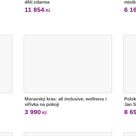
děti zdarma
mini
11 854
6 1
Kč
Moravský kras: all inclusive, wellness i
Polsk
vířivka na pokoji
Jan 
3 990
8 6
Kč