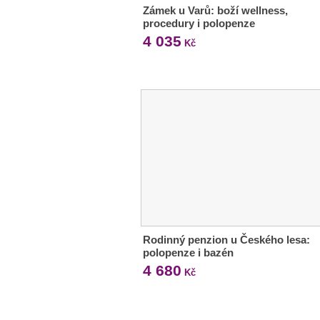
Zámek u Varů: boží wellness,
procedury i polopenze
4 035
Kč
Rodinný penzion u Českého lesa:
polopenze i bazén
4 680
Kč