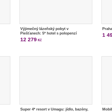
Výjimečný lázeňský pobyt v
Praha
Piešťanech: 5* hotel s polopenzí
1 4
12 279
Kč
Super 4* resort v Umagu: jídlo, bazény,
Mobil