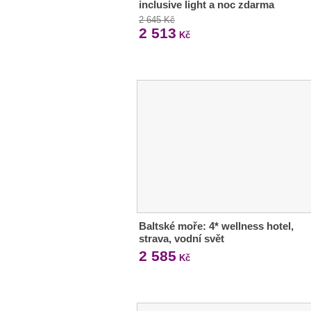
inclusive light a noc zdarma
2 645 Kč
2 513
Kč
Baltské moře: 4* wellness hotel,
strava, vodní svět
2 585
Kč