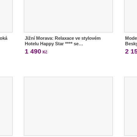
boká
Jižní Morava: Relaxace ve stylovém
Moder
Hotelu Happy Star **** se…
Besky
1 490
2 1
Kč