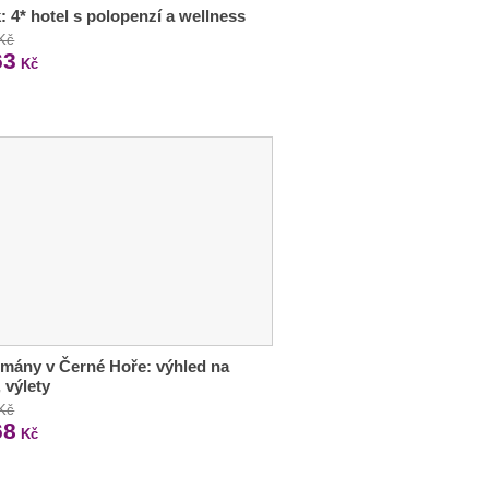
: 4* hotel s polopenzí a wellness
 Kč
63
Kč
mány v Černé Hoře: výhled na
 výlety
 Kč
68
Kč