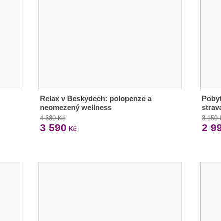
Relax v Beskydech: polopenze a
Pobyt
neomezený wellness
strav
4 380 Kč
3 150
3 590
2 9
Kč