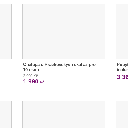
Chalupa u Prachovských skal až pro
Pobyt
10 osob
inclu
3 3
2 990 Kč
1 990
Kč