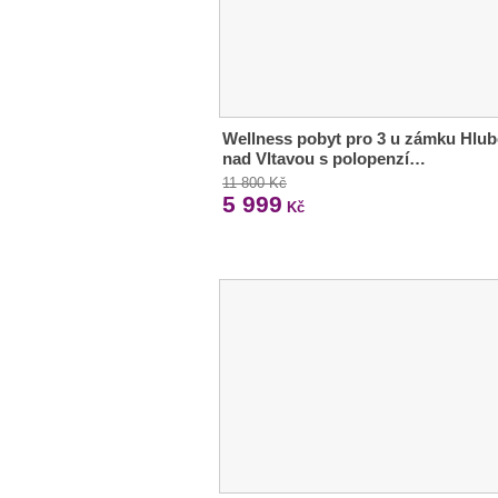
Wellness pobyt pro 3 u zámku Hlu
nad Vltavou s polopenzí…
11 800 Kč
5 999
Kč