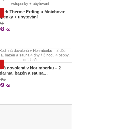
park Therme Erding u Mnichova:
%
upenky + ubytování
 Kč
98
Kč
%
ná dovolená v Norimberku – 2
zdarma, bazén a sauna…
0 Kč
99
Kč