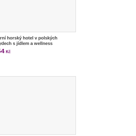
ní horský hotel v polských
dech s jídlem a wellness
54
Kč