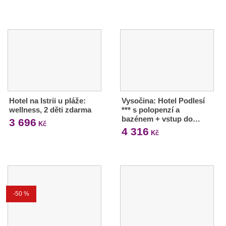
Hotel na Istrii u pláže:
Vysočina: Hotel Podlesí
wellness, 2 děti zdarma
*** s polopenzí a
bazénem + vstup do…
3 696
Kč
4 316
Kč
-50 %