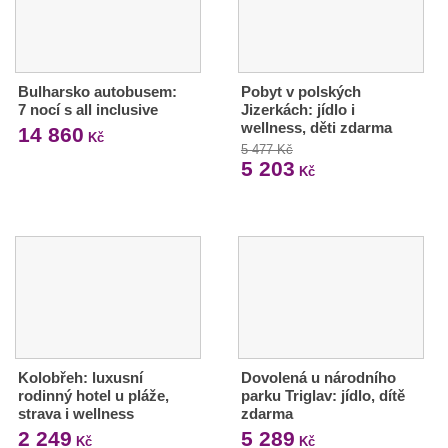
Bulharsko autobusem:
Pobyt v polských
7 nocí s all inclusive
Jizerkách: jídlo i
wellness, děti zdarma
14 860
Kč
5 477 Kč
5 203
Kč
Kolobřeh: luxusní
Dovolená u národního
rodinný hotel u pláže,
parku Triglav: jídlo, dítě
strava i wellness
zdarma
2 249
5 289
Kč
Kč