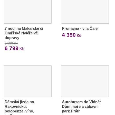
7 nocí na Makarské či
Promajna - vila Čale
Omišské riviéře vč.
4 350
Kč
dopravy
6 990 Kč
6 799
Kč
Dámská jízda na
Autobusem do Vídně:
Rakovnicku:
Dům moře a zábavní
polopenze, víno,
park Prátr