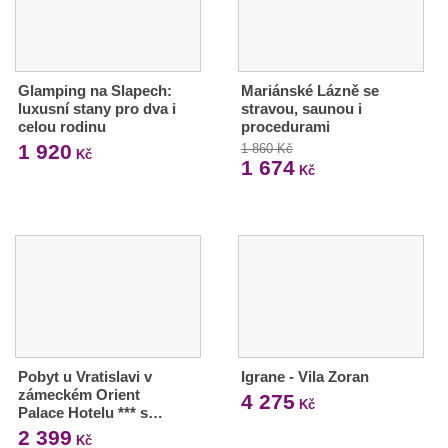
Glamping na Slapech:
Mariánské Lázně se
luxusní stany pro dva i
stravou, saunou i
celou rodinu
procedurami
1 920
1 860 Kč
Kč
1 674
Kč
Pobyt u Vratislavi v
Igrane - Vila Zoran
zámeckém Orient
4 275
Kč
Palace Hotelu *** s…
2 399
Kč