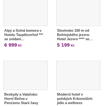
Alpy a Solná komora v
Slovinsko 100 m od
Hotelu Tauplitzerhof ***
Bohinjského jezera:
se snídaní…
Hotel Jezero **** se…
6 999
5 199
Kč
Kč
Beskydy a Valašsko:
Moderní hotel v
Horní Bečva v
polských Krkonoších:
Penzionu Staré časy
jídlo a wellness