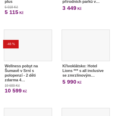
plus
přírodních parků v…
3 449
6 018 Kč
Kč
5 115
Kč
-46 %
Wellness pobyt na
Křivoklátsko: Hotel
Šumavě v Srní s
Lions *** s all inclusive
polopenzí - 2 děti
se zmrzlinovým…
zdarma 4…
5 990
Kč
19 600 Kč
10 599
Kč