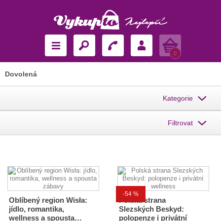
Košík
0
Dovolená
Kategorie
Filtrovat
-54 %
Oblíbený region Wisła:
Polská strana
jídlo, romantika,
Slezských Beskyd:
wellness a spousta…
polopenze i privátní