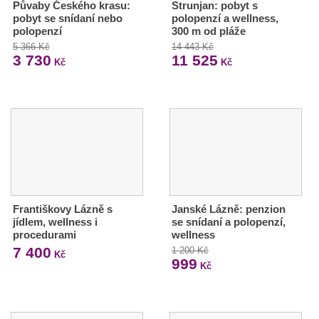
Půvaby Českého krasu:
Strunjan: pobyt s
pobyt se snídaní nebo
polopenzí a wellness,
polopenzí
300 m od pláže
5 366 Kč
14 443 Kč
3 730
11 525
Kč
Kč
Františkovy Lázně s
Janské Lázně: penzion
jídlem, wellness i
se snídaní a polopenzí,
procedurami
wellness
7 400
1 200 Kč
Kč
999
Kč