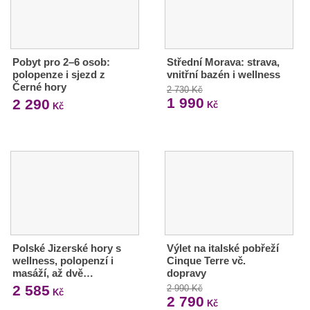
Pobyt pro 2–6 osob:
Střední Morava: strava,
polopenze i sjezd z
vnitřní bazén i wellness
Černé hory
2 730 Kč
1 990
2 290
Kč
Kč
Polské Jizerské hory s
Výlet na italské pobřeží
wellness, polopenzí i
Cinque Terre vč.
masáží, až dvě…
dopravy
2 585
2 990 Kč
Kč
2 790
Kč