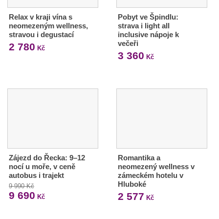
Relax v kraji vína s
Pobyt ve Špindlu:
neomezeným wellness,
strava i light all
stravou i degustací
inclusive nápoje k
večeři
2 780
Kč
3 360
Kč
Zájezd do Řecka: 9–12
Romantika a
nocí u moře, v ceně
neomezený wellness v
autobus i trajekt
zámeckém hotelu v
Hluboké
9 990 Kč
9 690
2 577
Kč
Kč