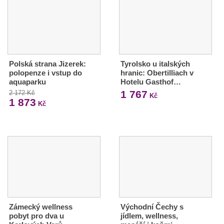
Polská strana Jizerek:
Tyrolsko u italských
polopenze i vstup do
hranic: Obertilliach v
aquaparku
Hotelu Gasthof…
1 767
2 172 Kč
Kč
1 873
Kč
Zámecký wellness
Východní Čechy s
pobyt pro dva u
jídlem, wellness,