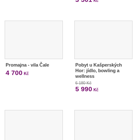
Kč
Promajna - vila Čale
Pobyt u Kašperských
Hor: jídlo, bowling a
4 700
Kč
wellness
6 180 Kč
5 990
Kč