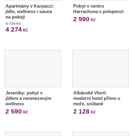
Apartmány v Karpaczi:
Pobyt v centru
jídlo, wellness i sauna
Harrachova s polopenzí
na pokoji
2 990
Kč
4 734 Kč
4 274
Kč
Jeseníky: pobyt s
Albánské Vlorë:
jídlem a neomezeným
moderní hotel přímo u
wellness
moře, snídaně
2 590
2 128
Kč
Kč