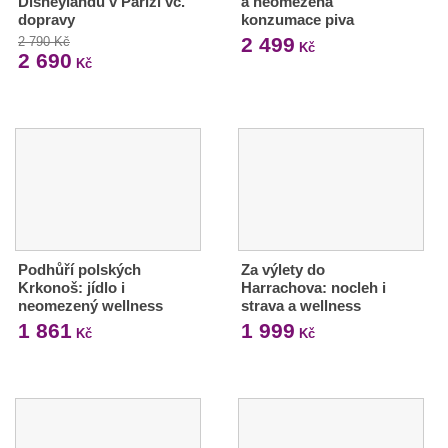
Disneylandu v Paříži vč.
a neomezená
dopravy
konzumace piva
2 499
2 790 Kč
Kč
2 690
Kč
Podhůří polských
Za výlety do
Krkonoš: jídlo i
Harrachova: nocleh i
neomezený wellness
strava a wellness
1 861
1 999
Kč
Kč