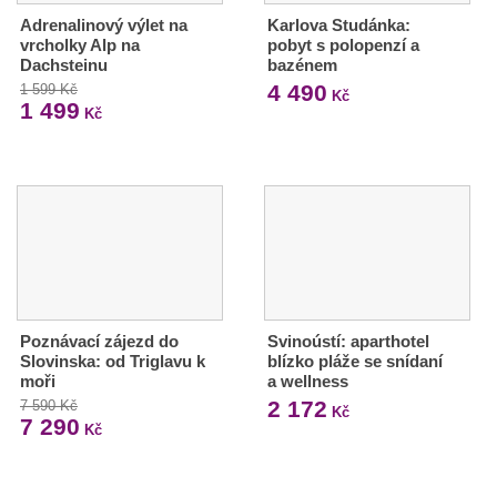
Adrenalinový výlet na
Karlova Studánka:
vrcholky Alp na
pobyt s polopenzí a
Dachsteinu
bazénem
4 490
1 599 Kč
Kč
1 499
Kč
Poznávací zájezd do
Svinoústí: aparthotel
Slovinska: od Triglavu k
blízko pláže se snídaní
moři
a wellness
2 172
7 590 Kč
Kč
7 290
Kč