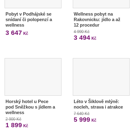
Pobyt v Podhájské se
Wellness pobyt na
snídaní či polopenzí a
Rakovnicku: jídlo a až
wellness
12 procedur
3 647
4 990 Kč
Kč
3 494
Kč
Horský hotel u Pece
Léto v Šiklově mlýně:
pod Sněžkou s jídlem a
nocleh, strava i atrakce
wellness
7 640 Kč
5 999
2 900 Kč
Kč
1 899
Kč