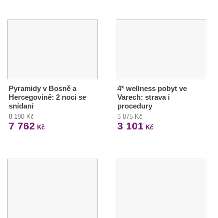
Pyramidy v Bosně a
4* wellness pobyt ve
Hercegovině: 2 noci se
Varech: strava i
snídaní
procedury
8 190 Kč
3 875 Kč
7 762
3 101
Kč
Kč