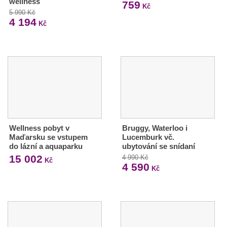
wellness
759
Kč
5 990 Kč
4 194
Kč
Wellness pobyt v
Bruggy, Waterloo i
Maďarsku se vstupem
Lucemburk vč.
do lázní a aquaparku
ubytování se snídaní
15 002
4 990 Kč
Kč
4 590
Kč