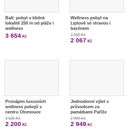
Balt: pobyt v klidné
Wellness pobyt na
lokalitě 250 m od pláže i
Liptově se stravou i
wellness
bazénem
3 654
2 310 Kč
Kč
2 067
Kč
Pronájem luxusních
Jednodenní výlet s
wellness pokojů v
průvodcem za
centru Olomouce
památkami Paříže
3 625 Kč
2 999 Kč
2 200
2 949
Kč
Kč