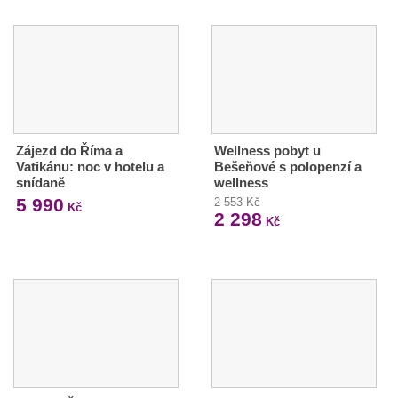
Zájezd do Říma a
Wellness pobyt u
Vatikánu: noc v hotelu a
Bešeňové s polopenzí a
snídaně
wellness
5 990
2 553 Kč
Kč
2 298
Kč