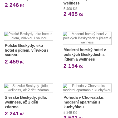
wellness
2 246
Kč
5 400 Kč
2 465
Kč
Polské Beskydy: eko
Moderní horský hotel v
hotel s jídlem, vířivkou i
polských Beskydech s
saunou
jídlem a wellness
2 459
Kč
2 154
Kč
Slezské Beskydy: jídlo,
Pohoda v Chorvatsku:
wellness, až 2 děti
moderní apartmán s
zdarma
kuchyňkou
2 241
5 349 Kč
Kč
3 501