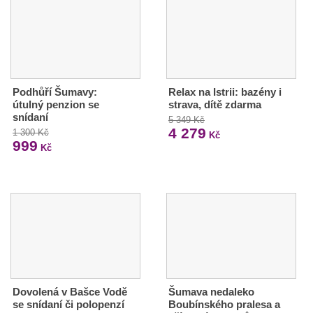
Podhůří Šumavy:
Relax na Istrii: bazény i
útulný penzion se
strava, dítě zdarma
snídaní
5 349 Kč
4 279
1 300 Kč
Kč
999
Kč
Dovolená v Bašce Vodě
Šumava nedaleko
se snídaní či polopenzí
Boubínského pralesa a