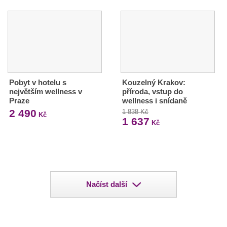
Pobyt v hotelu s
Kouzelný Krakov:
největším wellness v
příroda, vstup do
Praze
wellness i snídaně
2 490
1 838 Kč
Kč
1 637
Kč
Načíst další