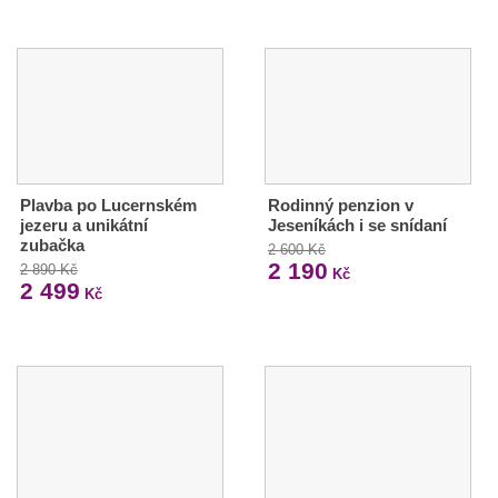
Plavba po Lucernském
Rodinný penzion v
jezeru a unikátní
Jeseníkách i se snídaní
zubačka
2 600 Kč
2 190
2 890 Kč
Kč
2 499
Kč