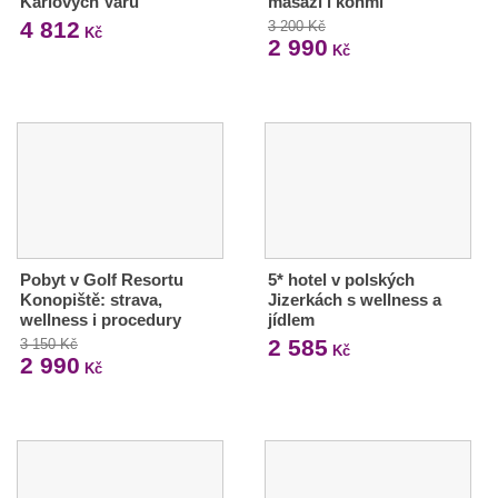
Karlových Varů
masáží i koňmi
4 812
3 200 Kč
Kč
2 990
Kč
Pobyt v Golf Resortu
5* hotel v polských
Konopiště: strava,
Jizerkách s wellness a
wellness i procedury
jídlem
2 585
3 150 Kč
Kč
2 990
Kč