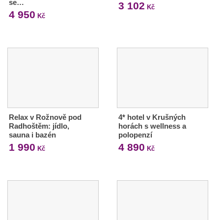
se…
3 102
Kč
4 950
Kč
Relax v Rožnově pod
4* hotel v Krušných
Radhoštěm: jídlo,
horách s wellness a
sauna i bazén
polopenzí
1 990
4 890
Kč
Kč