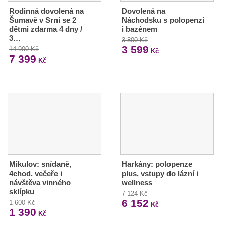
Rodinná dovolená na
Dovolená na
Šumavě v Srní se 2
Náchodsku s polopenzí
dětmi zdarma 4 dny /
i bazénem
3…
3 800 Kč
3 599
14 900 Kč
Kč
7 399
Kč
Mikulov: snídaně,
Harkány: polopenze
4chod. večeře i
plus, vstupy do lázní i
návštěva vinného
wellness
sklípku
7 124 Kč
6 152
1 600 Kč
Kč
1 390
Kč