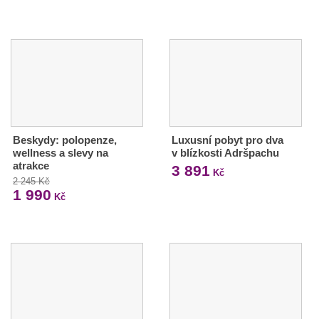
Beskydy: polopenze,
Luxusní pobyt pro dva
wellness a slevy na
v blízkosti Adršpachu
atrakce
3 891
Kč
2 245 Kč
1 990
Kč