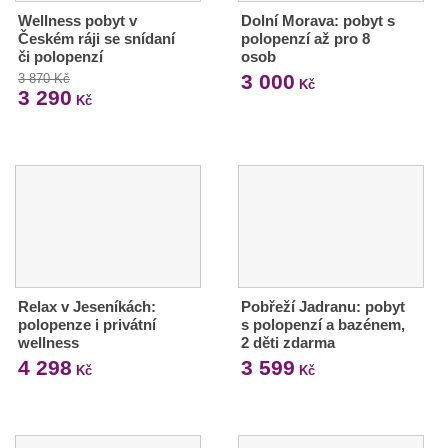
Wellness pobyt v
Dolní Morava: pobyt s
Českém ráji se snídaní
polopenzí až pro 8
či polopenzí
osob
3 000
3 870 Kč
Kč
3 290
Kč
Relax v Jeseníkách:
Pobřeží Jadranu: pobyt
polopenze i privátní
s polopenzí a bazénem,
wellness
2 děti zdarma
4 298
3 599
Kč
Kč