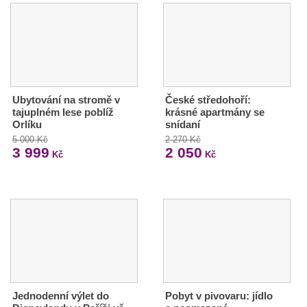
Ubytování na stromě v
České středohoří:
tajuplném lese poblíž
krásné apartmány se
Orlíku
snídaní
5 000 Kč
2 270 Kč
3 999
2 050
Kč
Kč
Jednodenní výlet do
Pobyt v pivovaru: jídlo