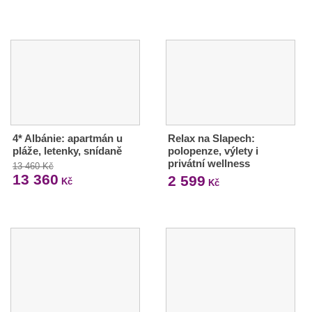
4* Albánie: apartmán u
Relax na Slapech:
pláže, letenky, snídaně
polopenze, výlety i
privátní wellness
13 460 Kč
13 360
2 599
Kč
Kč