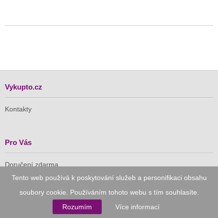
Vykupto.cz
Kontakty
Pro Vás
Doručení zdarma
Vykupto na Facebooku
Tento web používá k poskytování služeb a personifikaci obsahu
soubory cookie. Používáním tohoto webu s tím souhlasíte.
Důvěryhodný nákup
Rozumím
Více informací