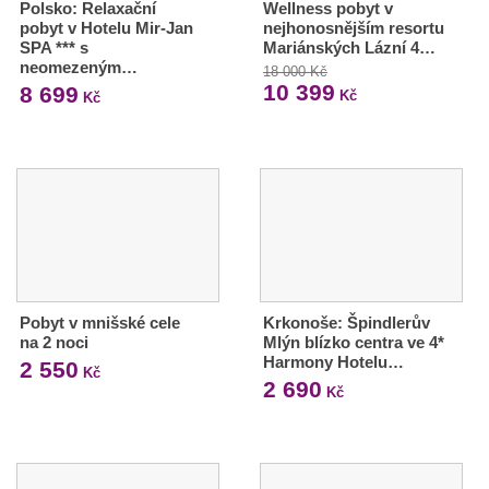
Polsko: Relaxační
Wellness pobyt v
pobyt v Hotelu Mir-Jan
nejhonosnějším resortu
SPA *** s
Mariánských Lázní 4…
neomezeným…
18 000 Kč
10 399
8 699
Kč
Kč
Pobyt v mnišské cele
Krkonoše: Špindlerův
na 2 noci
Mlýn blízko centra ve 4*
Harmony Hotelu…
2 550
Kč
2 690
Kč