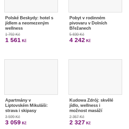
Polské Beskydy: hotel s
Pobyt v rodinném
jídlem a neomezeným
pivovaru v Dolních
wellness
Břežanech
1 792 Kč
5 830 Kč
1 561
4 242
Kč
Kč
Apartmány v
Kudowa Zdrój: skvělé
Liptovském Mikuláši:
jídlo, wellness i
strava i skipasy
možnost masáží
3 599 Kč
2 367 Kč
3 059
2 327
Kč
Kč