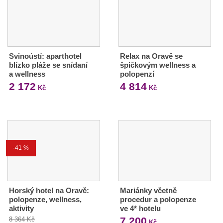
Svinoústí: aparthotel
Relax na Oravě se
blízko pláže se snídaní
špičkovým wellness a
a wellness
polopenzí
2 172
4 814
Kč
Kč
-41 %
Horský hotel na Oravě:
Mariánky včetně
polopenze, wellness,
procedur a polopenze
aktivity
ve 4* hotelu
7 200
8 364 Kč
Kč