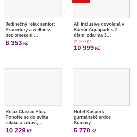
Jedinečný relax senior:
All inclusive dovolená v
Procedury a wellness
Sárvár Aquapark s 2
bez omezení,…
dětmi zdarma 3…
8 353
21 200 Kč
Kč
10 999
Kč
Relax Classic Plus:
Hotel Kašperk -
Ponořte se do světa
gurmánské srdce
relaxu a zdraví,…
Šumavy
10 229
5 770
Kč
Kč