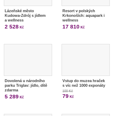
Lázeňské město
Resort v polských
Kudowa-Zdrój s jídlem
Krkonoších: aquapark i
a wellness
wellness
2 528
17 810
Kč
Kč
Dovolená u národního
Vstup do muzea hraček
parku Triglav: jídlo, dítě
s víc než 1000 exponáty
zdarma
100 Kč
79
5 289
Kč
Kč