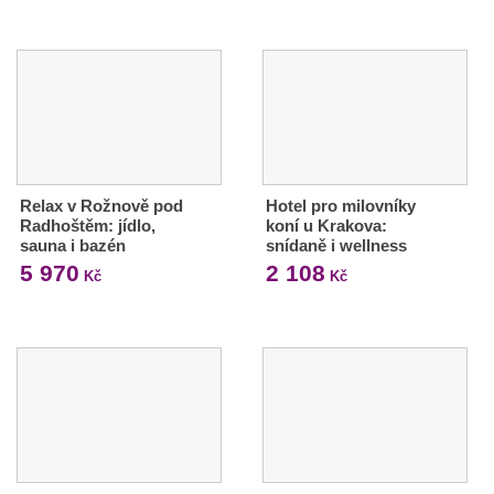
Relax v Rožnově pod
Hotel pro milovníky
Radhoštěm: jídlo,
koní u Krakova:
sauna i bazén
snídaně i wellness
5 970
2 108
Kč
Kč