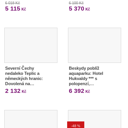
6 018 Kč
6 100 Kč
5 115
5 370
Kč
Kč
Severní Čechy
Beskydy poblíž
nedaleko Teplic a
aquaparku: Hotel
německých hranic:
Hukvaldy *** s
Dovolená na…
polopenzí,…
2 132
6 392
Kč
Kč
-48 %