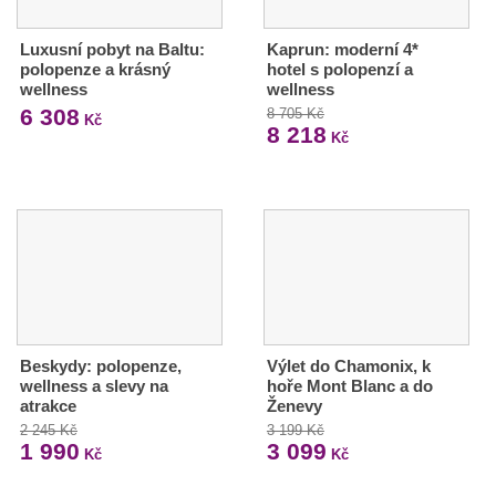
Luxusní pobyt na Baltu:
Kaprun: moderní 4*
polopenze a krásný
hotel s polopenzí a
wellness
wellness
6 308
8 705 Kč
Kč
8 218
Kč
Beskydy: polopenze,
Výlet do Chamonix, k
wellness a slevy na
hoře Mont Blanc a do
atrakce
Ženevy
2 245 Kč
3 199 Kč
1 990
3 099
Kč
Kč