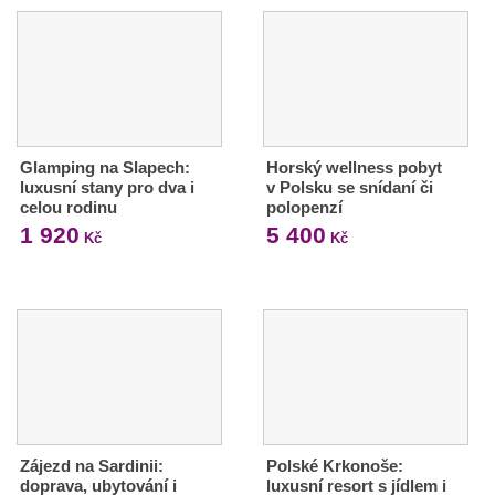
Glamping na Slapech:
Horský wellness pobyt
luxusní stany pro dva i
v Polsku se snídaní či
celou rodinu
polopenzí
1 920
5 400
Kč
Kč
Zájezd na Sardinii:
Polské Krkonoše:
doprava, ubytování i
luxusní resort s jídlem i