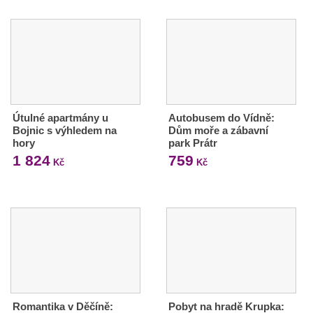
Útulné apartmány u
Autobusem do Vídně:
Bojnic s výhledem na
Dům moře a zábavní
hory
park Prátr
1 824
759
Kč
Kč
Romantika v Děčíně:
Pobyt na hradě Krupka: