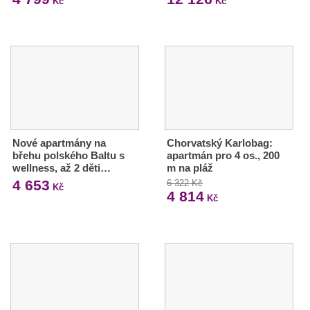
Kč
Kč
Nové apartmány na
Chorvatský Karlobag:
břehu polského Baltu s
apartmán pro 4 os., 200
wellness, až 2 děti…
m na pláž
4 653
6 322 Kč
Kč
4 814
Kč