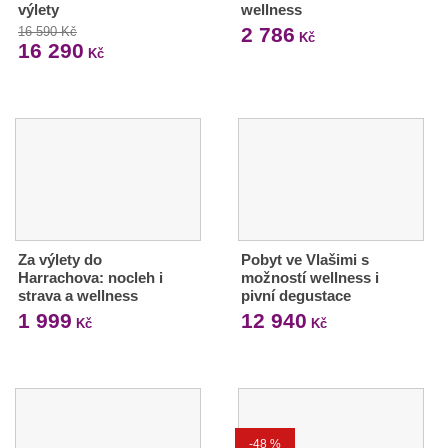
výlety
wellness
2 786
16 590 Kč
Kč
16 290
Kč
Za výlety do
Pobyt ve Vlašimi s
Harrachova: nocleh i
možností wellness i
strava a wellness
pivní degustace
1 999
12 940
Kč
Kč
-48 %