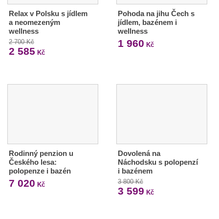
Relax v Polsku s jídlem
Pohoda na jihu Čech s
a neomezeným
jídlem, bazénem i
wellness
wellness
1 960
2 700 Kč
Kč
2 585
Kč
Rodinný penzion u
Dovolená na
Českého lesa:
Náchodsku s polopenzí
polopenze i bazén
i bazénem
7 020
3 800 Kč
Kč
3 599
Kč