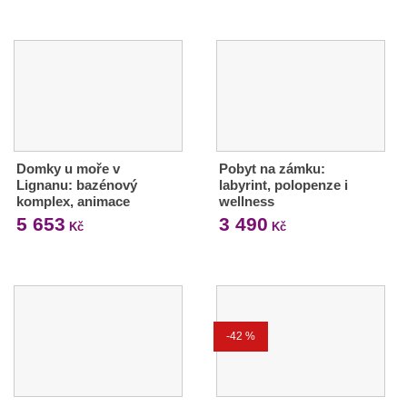
Domky u moře v
Pobyt na zámku:
Lignanu: bazénový
labyrint, polopenze i
komplex, animace
wellness
5 653
3 490
Kč
Kč
-42 %