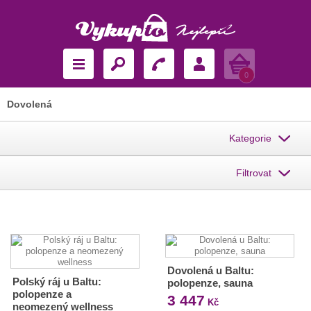
Košík
0
Dovolená
Kategorie
Filtrovat
Dovolená u Baltu:
Polský ráj u Baltu:
polopenze, sauna
polopenze a
3 447
Kč
neomezený wellness