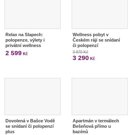
Relax na Slapech:
Wellness pobyt v
polopenze, výlety i
Českém ráji se snídaní
privátní wellness
či polopenzí
2 599
3 870 Kč
Kč
3 290
Kč
Dovolená v Bašce Vodě
Apartmán v termálech
se snídaní či polopenzí
Bešeňová přímo u
plus
bazénů