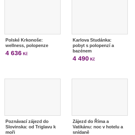
Polské Krkonoše:
Karlova Studánka:
wellness, polopenze
pobyt s polopenzí a
bazénem
4 636
Kč
4 490
Kč
Poznávací zájezd do
Zájezd do Říma a
Slovinska: od Triglavu k
Vatikánu: noc v hotelu a
moři
snídaně