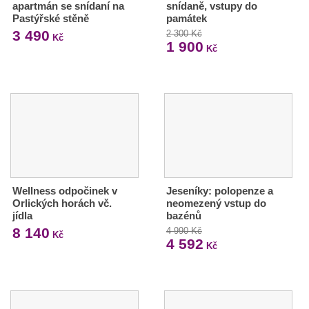
apartmán se snídaní na
snídaně, vstupy do
Pastýřské stěně
památek
3 490
2 300 Kč
Kč
1 900
Kč
Wellness odpočinek v
Jeseníky: polopenze a
Orlických horách vč.
neomezený vstup do
jídla
bazénů
8 140
4 990 Kč
Kč
4 592
Kč