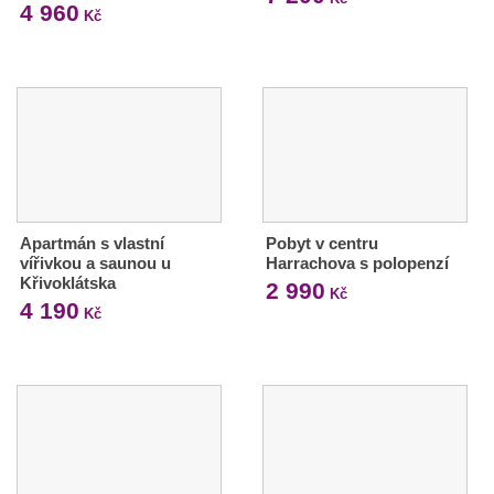
4 960
Kč
Apartmán s vlastní
Pobyt v centru
vířivkou a saunou u
Harrachova s polopenzí
Křivoklátska
2 990
Kč
4 190
Kč