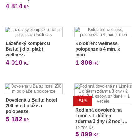
4 814
Kč
Lázeňský komplex u
Kolobřeh: wellness,
Baltu: jídlo, pláž i
polopenze a 4 min. k
wellness
moři
4 010
1 896
Kč
Kč
Dovolená u Baltu: hotel
-54 %
200 m od pláže a
Rodinná dovolená na
polopenze
Lipně s 1 dítětem
5 182
Kč
zdarma 3 dny / 2 noci,…
12 700 Kč
5 899
Kč