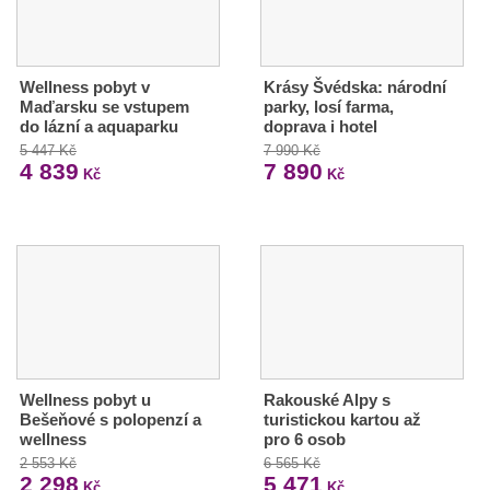
Wellness pobyt v
Krásy Švédska: národní
Maďarsku se vstupem
parky, losí farma,
do lázní a aquaparku
doprava i hotel
5 447 Kč
7 990 Kč
4 839
7 890
Kč
Kč
Wellness pobyt u
Rakouské Alpy s
Bešeňové s polopenzí a
turistickou kartou až
wellness
pro 6 osob
2 553 Kč
6 565 Kč
2 298
5 471
Kč
Kč