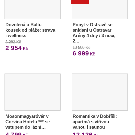
Dovolená u Baltu
Pobyt v Ostravě se
kousek od pláže: strava
snídaní u Ostravar
i wellness
Arény 4 dny / 3 noci,
2…
3 282 Kč
2 954
13 500 Kč
Kč
6 999
Kč
Mosonmagyaróvár v
Romantika v Dobříši:
Corvina Hotelu *** se
apartmá s vířivou
vstupem do lázní…
vanou i saunou
4 799
12 126