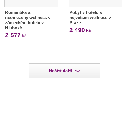
Romantika a
Pobyt v hotelu s
neomezený wellness v
největším wellness v
zámeckém hotelu v
Praze
Hluboké
2 490
Kč
2 577
Kč
Načíst další