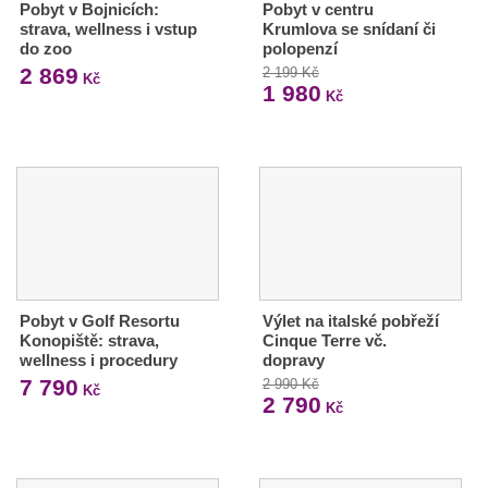
Pobyt v Bojnicích:
Pobyt v centru
strava, wellness i vstup
Krumlova se snídaní či
do zoo
polopenzí
2 869
2 199 Kč
Kč
1 980
Kč
Pobyt v Golf Resortu
Výlet na italské pobřeží
Konopiště: strava,
Cinque Terre vč.
wellness i procedury
dopravy
7 790
2 990 Kč
Kč
2 790
Kč