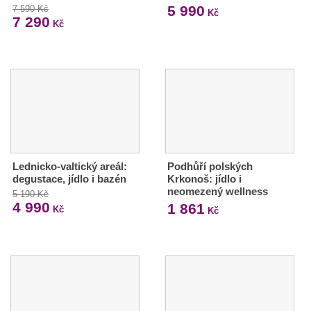
5 990
7 590 Kč
Kč
7 290
Kč
Lednicko-valtický areál:
Podhůří polských
degustace, jídlo i bazén
Krkonoš: jídlo i
neomezený wellness
5 190 Kč
4 990
1 861
Kč
Kč