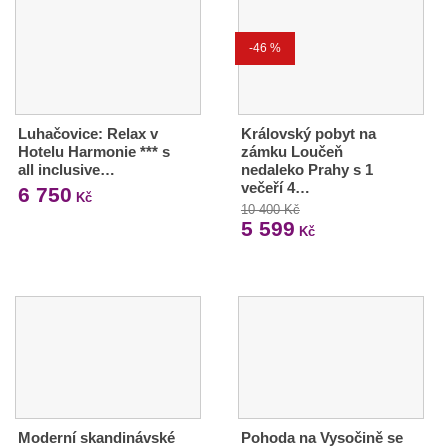
-46 %
Luhačovice: Relax v
Královský pobyt na
Hotelu Harmonie *** s
zámku Loučeň
all inclusive…
nedaleko Prahy s 1
večeří 4…
6 750
Kč
10 400 Kč
5 599
Kč
Moderní skandinávské
Pohoda na Vysočině se