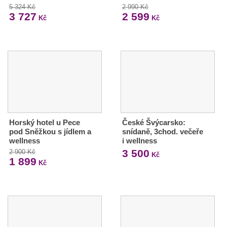
5 324 Kč
2 990 Kč
3 727
2 599
Kč
Kč
Horský hotel u Pece
České Švýcarsko:
pod Sněžkou s jídlem a
snídaně, 3chod. večeře
wellness
i wellness
3 500
2 900 Kč
Kč
1 899
Kč