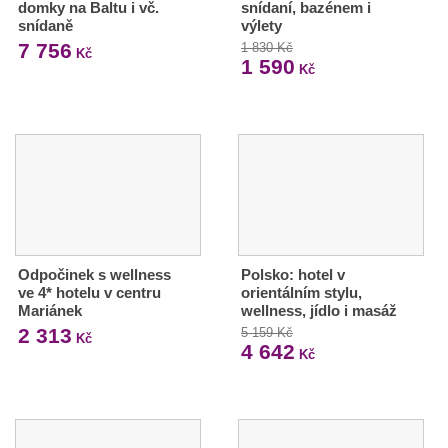
domky na Baltu i vč.
snídaní, bazénem i
snídaně
výlety
7 756
1 830 Kč
Kč
1 590
Kč
Odpočinek s wellness
Polsko: hotel v
ve 4* hotelu v centru
orientálním stylu,
Mariánek
wellness, jídlo i masáž
2 313
5 159 Kč
Kč
4 642
Kč