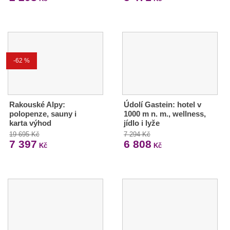
-62 %
Rakouské Alpy:
Údolí Gastein: hotel v
polopenze, sauny i
1000 m n. m., wellness,
karta výhod
jídlo i lyže
19 695 Kč
7 294 Kč
7 397
6 808
Kč
Kč