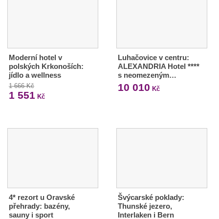
Moderní hotel v
Luhačovice v centru:
polských Krkonoších:
ALEXANDRIA Hotel ****
jídlo a wellness
s neomezeným…
10 010
1 666 Kč
Kč
1 551
Kč
4* rezort u Oravské
Švýcarské poklady:
přehrady: bazény,
Thunské jezero,
sauny i sport
Interlaken i Bern