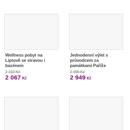
Wellness pobyt na
Jednodenní výlet s
Liptově se stravou i
průvodcem za
bazénem
památkami Paříže
2 310 Kč
2 999 Kč
2 067
2 949
Kč
Kč