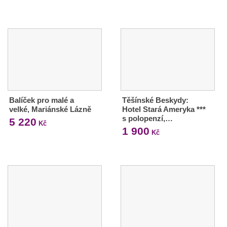
Balíček pro malé a
Těšínské Beskydy:
velké, Mariánské Lázně
Hotel Stará Ameryka ***
s polopenzí,…
5 220
Kč
1 900
Kč