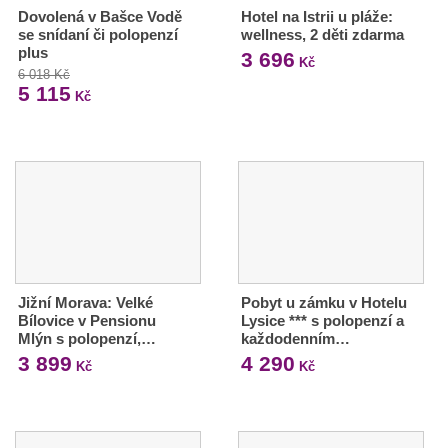
Dovolená v Bašce Vodě
Hotel na Istrii u pláže:
se snídaní či polopenzí
wellness, 2 děti zdarma
plus
3 696
Kč
6 018 Kč
5 115
Kč
Jižní Morava: Velké
Pobyt u zámku v Hotelu
Bílovice v Pensionu
Lysice *** s polopenzí a
Mlýn s polopenzí,…
každodenním…
3 899
4 290
Kč
Kč