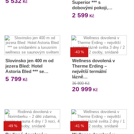
5 532
Kč
Superior *** s
dobovými pokoji,…
2 599
Kč
-43 %
Slovinsko jen 400 m od
Wellness dovolená v
jezera Bled: Hotel
Therme Erding –
Astoria Bled *** se…
největší termální
lázně…
5 799
Kč
36 800 Kč
20 999
Kč
-49 %
-41 %