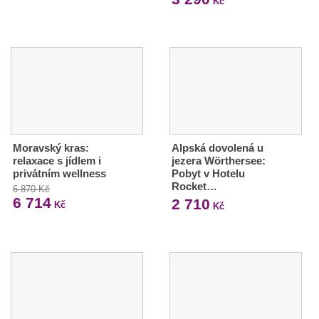
Kč
Moravský kras:
Alpská dovolená u
relaxace s jídlem i
jezera Wörthersee:
privátním wellness
Pobyt v Hotelu
Rocket…
6 870 Kč
6 714
2 710
Kč
Kč