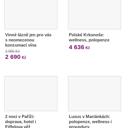
Vinné lázně jen pro vás
Polské Krkonoše:
s neomezenou
wellness, polopenze
konzumací vína
4 636
Kč
3 080 Kč
2 690
Kč
2 noci v Paříži:
Luxus v Mariánkách:
doprava, hotel i
polopenze, wellness i
Eiffelova věž
procedury