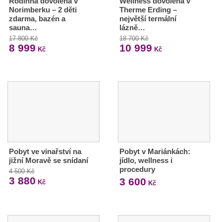
Rodinná dovolená v
Wellness dovolená v
Norimberku – 2 děti
Therme Erding –
zdarma, bazén a
největší termální
sauna…
lázně…
17 800 Kč
18 700 Kč
8 999
10 999
Kč
Kč
Pobyt ve vinařství na
Pobyt v Mariánkách:
jižní Moravě se snídaní
jídlo, wellness i
procedury
4 500 Kč
3 880
3 600
Kč
Kč