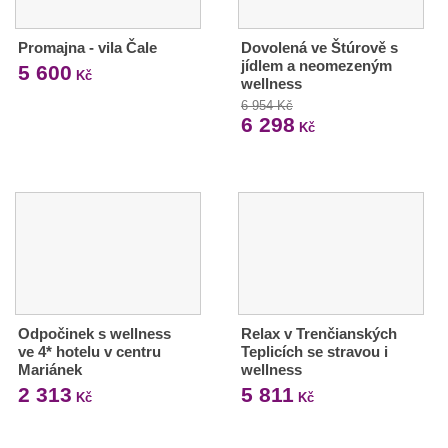
Promajna - vila Čale
Dovolená ve Štúrově s
jídlem a neomezeným
5 600
Kč
wellness
6 954 Kč
6 298
Kč
Odpočinek s wellness
Relax v Trenčianských
ve 4* hotelu v centru
Teplicích se stravou i
Mariánek
wellness
2 313
5 811
Kč
Kč