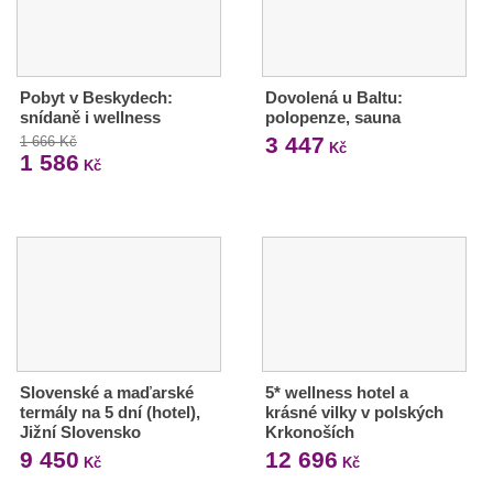
Pobyt v Beskydech:
Dovolená u Baltu:
snídaně i wellness
polopenze, sauna
3 447
1 666 Kč
Kč
1 586
Kč
Slovenské a maďarské
5* wellness hotel a
termály na 5 dní (hotel),
krásné vilky v polských
Jižní Slovensko
Krkonoších
9 450
12 696
Kč
Kč