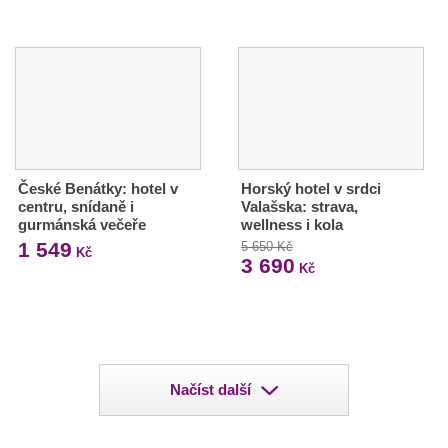
České Benátky: hotel v
Horský hotel v srdci
centru, snídaně i
Valašska: strava,
gurmánská večeře
wellness i kola
1 549
5 650 Kč
Kč
3 690
Kč
Načíst další