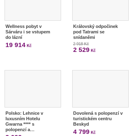
Wellness pobyt v
Královský odpočinek
Sárváru i se vstupem
pod Tatrami se
do lázní
snídaněmi
19 914
2 918 Kč
Kč
2 529
Kč
Polsko: Lehnice v
Dovolená s polopenzí v
luxusním Hotelu
turistickém centru
Gwarna **** s
Beskyd
polopenzí a…
4 799
Kč