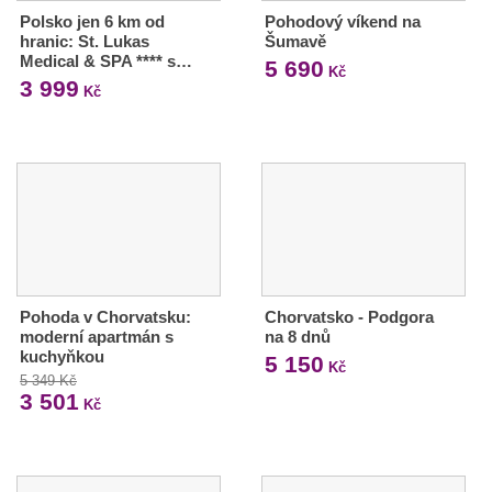
Polsko jen 6 km od
Pohodový víkend na
hranic: St. Lukas
Šumavě
Medical & SPA **** s…
5 690
Kč
3 999
Kč
Pohoda v Chorvatsku:
Chorvatsko - Podgora
moderní apartmán s
na 8 dnů
kuchyňkou
5 150
Kč
5 349 Kč
3 501
Kč