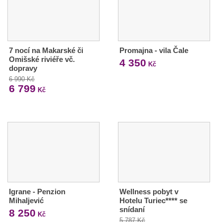
7 nocí na Makarské či
Promajna - vila Čale
Omišské riviéře vč.
4 350
Kč
dopravy
6 990 Kč
6 799
Kč
Igrane - Penzion
Wellness pobyt v
Mihaljević
Hotelu Turiec**** se
snídaní
8 250
Kč
5 787 Kč