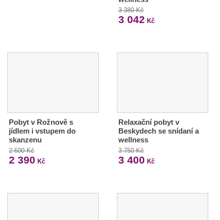
3 380 Kč
3 042
Kč
Pobyt v Rožnově s
Relaxační pobyt v
jídlem i vstupem do
Beskydech se snídaní a
skanzenu
wellness
2 600 Kč
3 750 Kč
2 390
3 400
Kč
Kč