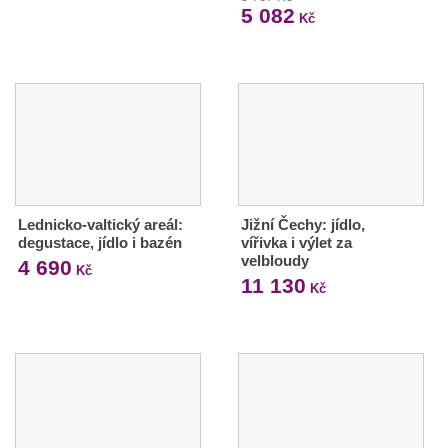
5 082
Kč
Lednicko-valtický areál:
Jižní Čechy: jídlo,
degustace, jídlo i bazén
vířivka i výlet za
velbloudy
4 690
Kč
11 130
Kč