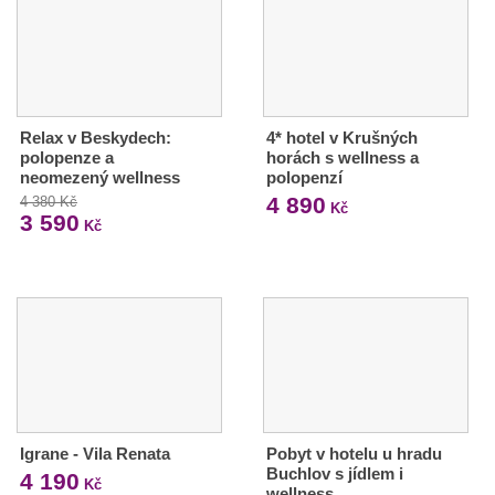
Relax v Beskydech:
4* hotel v Krušných
polopenze a
horách s wellness a
neomezený wellness
polopenzí
4 890
4 380 Kč
Kč
3 590
Kč
Igrane - Vila Renata
Pobyt v hotelu u hradu
Buchlov s jídlem i
4 190
Kč
wellness