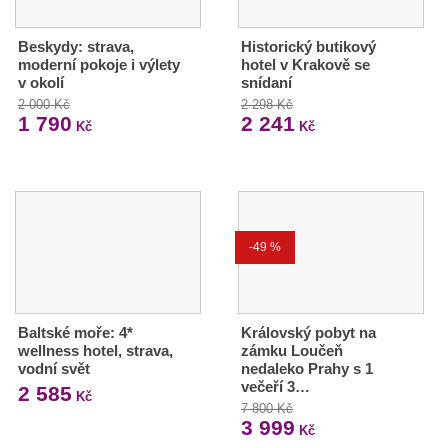
Beskydy: strava,
Historický butikový
moderní pokoje i výlety
hotel v Krakově se
v okolí
snídaní
2 000 Kč
2 298 Kč
1 790
2 241
Kč
Kč
-49 %
Baltské moře: 4*
Královský pobyt na
wellness hotel, strava,
zámku Loučeň
vodní svět
nedaleko Prahy s 1
večeří 3…
2 585
Kč
7 800 Kč
3 999
Kč