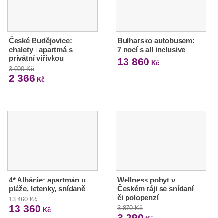
České Budějovice:
Bulharsko autobusem:
chalety i apartmá s
7 nocí s all inclusive
privátní vířivkou
13 860
Kč
3 000 Kč
2 366
Kč
4* Albánie: apartmán u
Wellness pobyt v
pláže, letenky, snídaně
Českém ráji se snídaní
či polopenzí
13 460 Kč
13 360
3 870 Kč
Kč
3 290