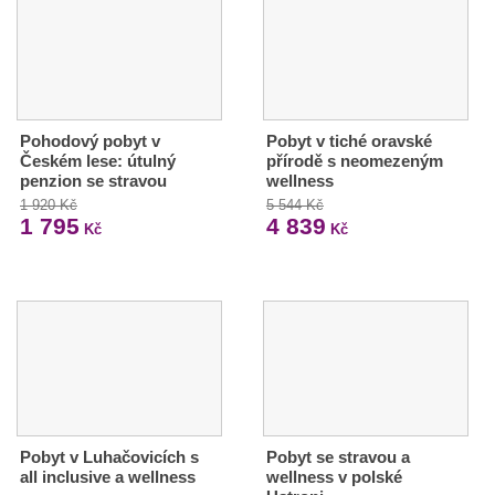
Pohodový pobyt v
Pobyt v tiché oravské
Českém lese: útulný
přírodě s neomezeným
penzion se stravou
wellness
1 920 Kč
5 544 Kč
1 795
4 839
Kč
Kč
Pobyt v Luhačovicích s
Pobyt se stravou a
all inclusive a wellness
wellness v polské