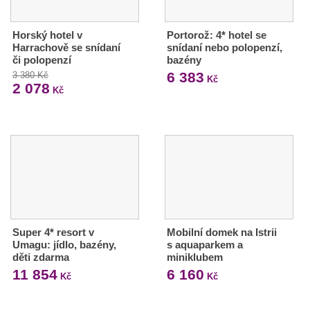
Horský hotel v
Portorož: 4* hotel se
Harrachově se snídaní
snídaní nebo polopenzí,
či polopenzí
bazény
6 383
3 380 Kč
Kč
2 078
Kč
Super 4* resort v
Mobilní domek na Istrii
Umagu: jídlo, bazény,
s aquaparkem a
děti zdarma
miniklubem
11 854
6 160
Kč
Kč