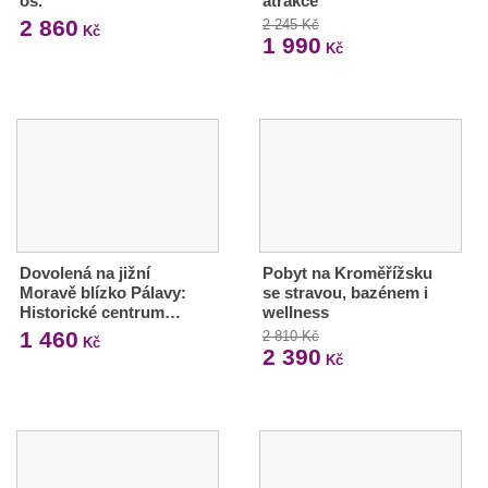
os.
atrakce
2 860
2 245 Kč
Kč
1 990
Kč
Dovolená na jižní
Pobyt na Kroměřížsku
Moravě blízko Pálavy:
se stravou, bazénem i
Historické centrum…
wellness
1 460
2 810 Kč
Kč
2 390
Kč