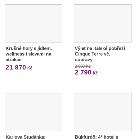
Krušné hory s jídlem,
Výlet na italské pobřeží
wellness i slevami na
Cinque Terre vč.
atrakce
dopravy
21 870
2 990 Kč
Kč
2 790
Kč
Karlova Studánka:
Bükfürdő: 4* hotel s