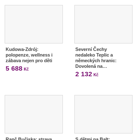
Kudowa-Zdrój:
Severní Čechy
polopenze, wellness i
nedaleko Teplic a
zábava nejen pro děti
německých hranic:
Dovolená na…
5 688
Kč
2 132
Kč
Ranč Bučiska: strava,
S dětmi na Balt: