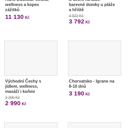
wellness a kopec
barevné domky u pláže
zážitků
a hřiště
11 130
4 022 Kč
Kč
3 792
Kč
Východní Čechy s
Chorvatsko - Igrane na
jídlem, wellness,
8-10 dnů
masáží i koňmi
3 190
Kč
3 200 Kč
2 990
Kč