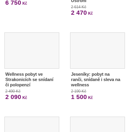
Ustroni
6 750
Kč
2 614 Kč
2 470
Kč
Wellness pobyt ve
Jeseníky: pobyt na
Strakonicích se snídaní
ranči, snídaně i sleva na
či polopenzí
wellness
2 490 Kč
2 190 Kč
2 090
1 500
Kč
Kč