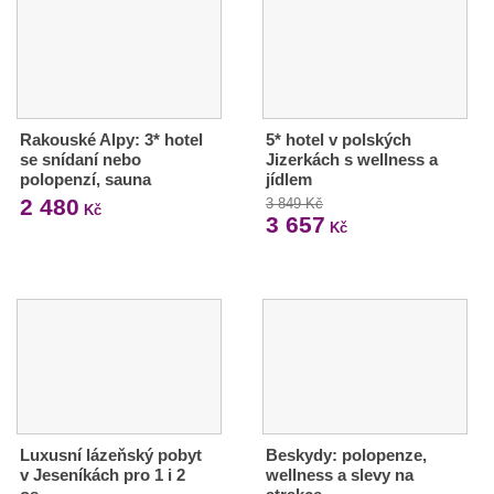
Rakouské Alpy: 3* hotel
5* hotel v polských
se snídaní nebo
Jizerkách s wellness a
polopenzí, sauna
jídlem
2 480
3 849 Kč
Kč
3 657
Kč
Luxusní lázeňský pobyt
Beskydy: polopenze,
v Jeseníkách pro 1 i 2
wellness a slevy na