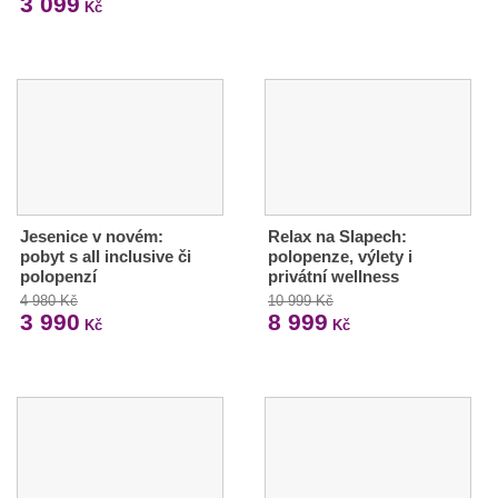
3 099
Kč
Jesenice v novém:
Relax na Slapech:
pobyt s all inclusive či
polopenze, výlety i
polopenzí
privátní wellness
4 980 Kč
10 999 Kč
3 990
8 999
Kč
Kč