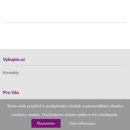
Vykupto.cz
Kontakty
Pro Vás
Doručení zdarma
Tento web používá k poskytování služeb a personifikaci obsahu
Vykupto na Facebooku
soubory cookie. Používáním tohoto webu s tím souhlasíte.
Rozumím
Více informací
Důvěryhodný nákup