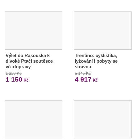
Výlet do Rakouska k
Trentino: cyklistika,
divoké Ptačí soutěsce
lyžování i pobyty se
vč. dopravy
stravou
1 238 Kč
6 146 Kč
1 150
4 917
Kč
Kč