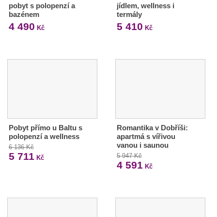
pobyt s polopenzí a
jídlem, wellness i
bazénem
termály
4 490
5 410
Kč
Kč
Pobyt přímo u Baltu s
Romantika v Dobříši:
polopenzí a wellness
apartmá s vířivou
vanou i saunou
6 136 Kč
5 711
5 947 Kč
Kč
4 591
Kč