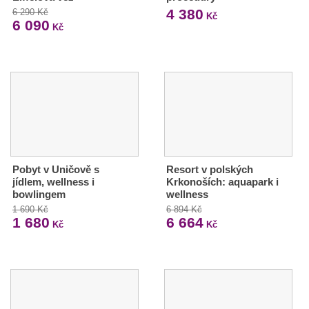
4 380
6 290 Kč
Kč
6 090
Kč
Pobyt v Uničově s
Resort v polských
jídlem, wellness i
Krkonoších: aquapark i
bowlingem
wellness
1 690 Kč
6 894 Kč
1 680
6 664
Kč
Kč