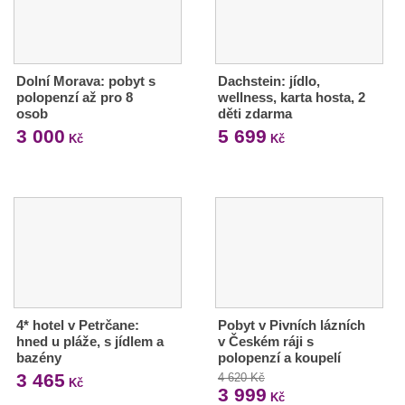
Dolní Morava: pobyt s
Dachstein: jídlo,
polopenzí až pro 8
wellness, karta hosta, 2
osob
děti zdarma
3 000
5 699
Kč
Kč
4* hotel v Petrčane:
Pobyt v Pivních lázních
hned u pláže, s jídlem a
v Českém ráji s
bazény
polopenzí a koupelí
3 465
4 620 Kč
Kč
3 999
Kč